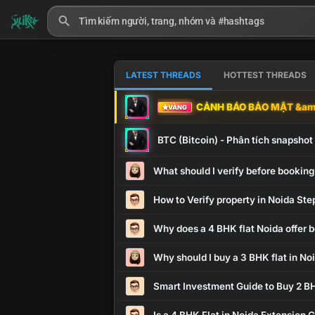
LATEST THREADS
HOTTEST THREADS
CẢNH BÁO BẢO MẬT &amp
VÀNG
BTC (Bitcoin) - Phân tích snapsho
What should I verify before booking
How to Verify property in Noida Ste
Why does a 4 BHK flat Noida offer b
Why should I buy a 3 BHK flat in No
Smart Investment Guide to Buy 2 BH