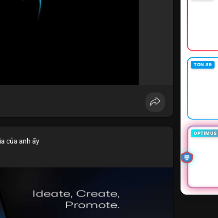
TON #9
OPTIMUS 
ìa của anh ấy