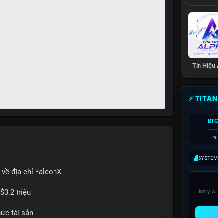
Tín Hiệu
⚡ TITA
BTC
----
--%
SYSTEM:
 về địa chỉ FalconX
$3.2 triệu
Trợ lý A
hức tài sản