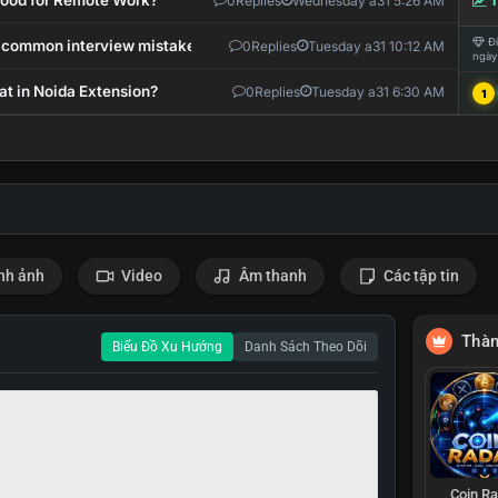
 Good for Remote Work?
0
Replies
Wednesday a31 5:26 AM
T
Đi
 common interview mistakes?
0
Replies
Tuesday a31 10:12 AM
ngày
at in Noida Extension?
0
Replies
Tuesday a31 6:30 AM
1
nh ảnh
Video
Âm thanh
Các tập tin
Thàn
Biểu Đồ Xu Hướng
Danh Sách Theo Dõi
Coin R