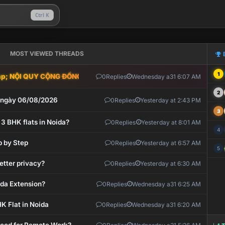
Ctrl K
MOST VIEWED THREADS
1
; NỘI QUY CỘNG ĐỒNG VLIKE.VN: HỆ THỐNG GIÁM SÁT TỰ ĐỘNG V
0
Replies
Wednesday a31 6:07 AM
2
t ngày 06/08/2026
0
Replies
Yesterday at 2:43 PM
3
 3 BHK flats in Noida?
0
Replies
Yesterday at 8:01 AM
4
p by Step
0
Replies
Yesterday at 6:57 AM
5
etter privacy?
0
Replies
Yesterday at 6:30 AM
ida Extension?
0
Replies
Wednesday a31 6:25 AM
K Flat in Noida
0
Replies
Wednesday a31 6:20 AM