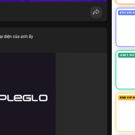
ETH VIP #
ại diện của anh ấy
USDT VIP
BNB VIP 