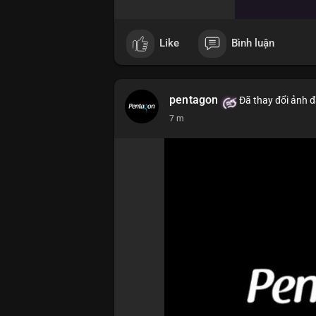
Like
Bình luận
pentagon
Đã thay đổi ảnh đ
7 m