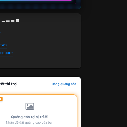
g ▁ ▂ ▃ ▄
t
news
esquare
ết tài trợ
Đăng quảng cáo
1
Quảng cáo tại vị trí #1
Nhấn để đặt quảng cáo của bạn