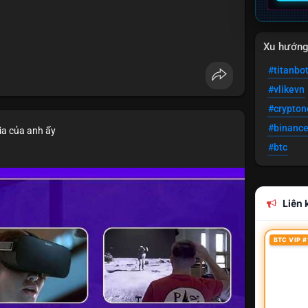
Xu hướn
#titanbo
#vlikevn
#crypto
#binanc
ìa của anh ấy
#btc
Liên k
BTC VIP #