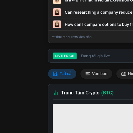
Is a 4 BHK Flat in Noida Extension
Can researching a company reduce
How can I compare options to buy fl
Hide Module
Diễn đàn
Đang tải giá live...
LIVE PRICE
Tất cả
Văn bản
Hì
Trung Tâm Crypto
(BTC)