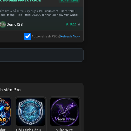
ỔNG ĐIỂM PAPER TRADE
TOP 5 · LIVE
ểm live = số dư ví + ký quỹ + PnL chưa chốt · Chốt 12:00
 cuối tháng · Top 1 trên 20.000 đ nhận 30 ngày VIP Whale.
Demo123
9.922
đ
Auto-refresh (30s)
Refresh Now
h viên Pro
adar
Đội Trinh Sát Cá Voi
Vlike Wire