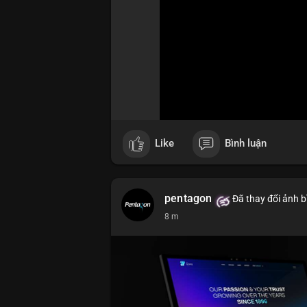
Like
Bình luận
pentagon
Đã thay đổi ảnh b
8 m