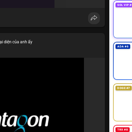
SOL VIP #
ại diện của anh ấy
ADA #6
DOGE #7
TRX #8