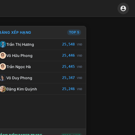
BẢNG XẾP HẠNG
TOP 5
Trần Thị Hương
25,548
VNĐ
À CHẾ TÀI XỬ LÝ VI PHẠM
Võ Hữu Phong
25,446
VNĐ
Trần Ngọc Hà
25,445
VNĐ
Võ Duy Phong
25,347
VNĐ
Đặng Kim Quỳnh
25,246
VNĐ