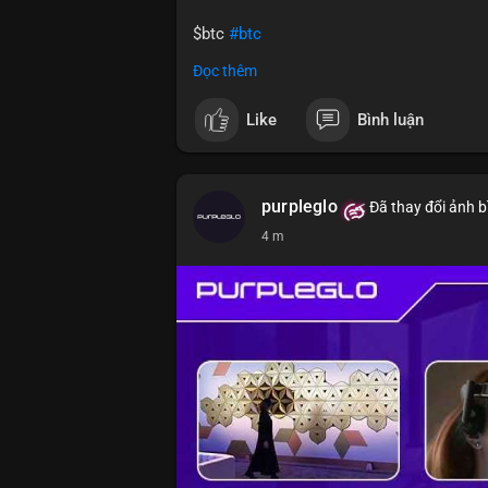
$btc
#btc
Đọc thêm
#vlikevn
#titanbot
Like
Bình luận
📰 Nguồn: CoinDesk
purpleglo
Đã thay đổi ảnh b
4 m