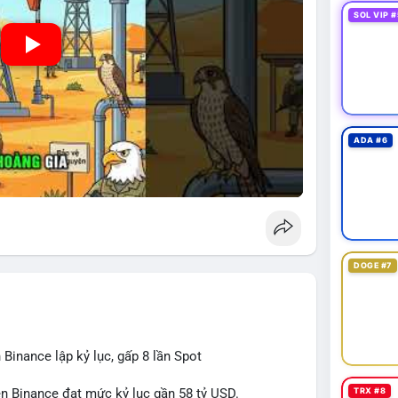
SOL VIP #
ADA #6
DOGE #7
 Binance lập kỷ lục, gấp 8 lần Spot
TRX #8
rên Binance đạt mức kỷ lục gần 58 tỷ USD.