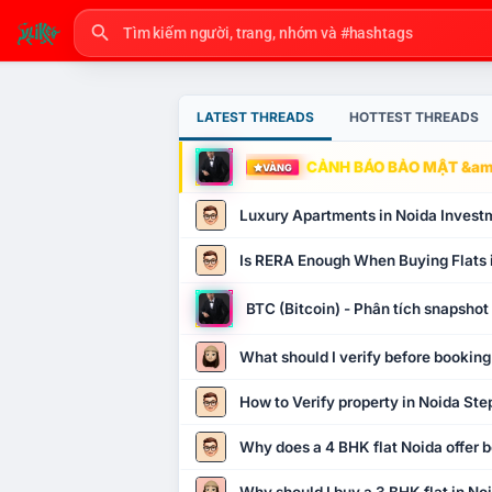
LATEST THREADS
HOTTEST THREADS
CẢNH BÁO BẢO MẬT &amp
VÀNG
Luxury Apartments in Noida Invest
Is RERA Enough When Buying Flats 
BTC (Bitcoin) - Phân tích snapsho
What should I verify before booking
How to Verify property in Noida Ste
Why does a 4 BHK flat Noida offer b