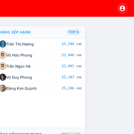
BẢNG XẾP HẠNG
TOP 5
Trần Thị Hương
25,548
VNĐ
À CHẾ TÀI XỬ LÝ VI PHẠM
Võ Hữu Phong
25,446
VNĐ
Trần Ngọc Hà
25,445
VNĐ
Võ Duy Phong
25,347
VNĐ
Đặng Kim Quỳnh
25,246
VNĐ