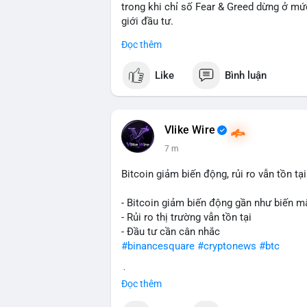
trong khi chỉ số Fear & Greed dừng ở mức
giới đầu tư.
Đọc thêm
- Thị trường & Giá cả: Bitcoin ổn định t
căng thẳng Trung Đông leo thang sau vụ 
Like
Bình luận
vượt 83 USD/thùng. XRP dẫn đầu đà giảm
chú ý, khối lượng Bitcoin Futures trên Bi
- DeFi & Công nghệ: weETH tách khỏi rest
Vlike Wire
TVL DeFi đạt 141,82 tỷ USD, giảm nhẹ 0,
7 m
TVL.
Bitcoin giảm biến động, rủi ro vẫn tồn tại
- Quy định & Tổ chức: Thượng viện Mỹ ho
cho các trung tâm tài chính châu Á. Wi
- Bitcoin giảm biến động gần như biến m
ETF, trong khi cá voi tích lũy 1,2 tỷ USD
- Rủi ro thị trường vẫn tồn tại
- Đầu tư cần cân nhắc
Nhà đầu tư nên thận trọng khi tâm lý sợ h
#binancesquare
#cryptonews
#btc
quan sát dòng tiền cá voi trong 24-48 giờ
$btc
Xem chi tiết các bài viết đầy đủ tại dòng 
Đọc thêm
#vlikevn
#titanbot