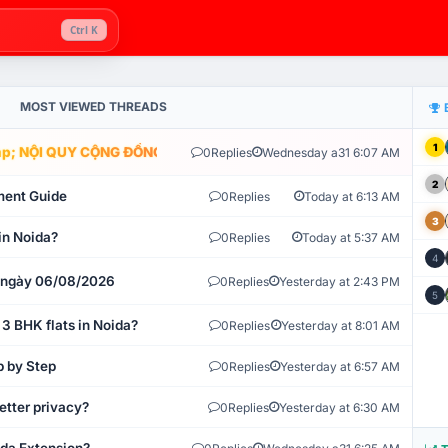
Ctrl K
MOST VIEWED THREADS
1
; NỘI QUY CỘNG ĐỒNG VLIKE.VN: HỆ THỐNG GIÁM SÁT TỰ ĐỘNG V
0
Replies
Wednesday a31 6:07 AM
2
ment Guide
0
Replies
Today at 6:13 AM
3
in Noida?
0
Replies
Today at 5:37 AM
4
t ngày 06/08/2026
0
Replies
Yesterday at 2:43 PM
5
 3 BHK flats in Noida?
0
Replies
Yesterday at 8:01 AM
p by Step
0
Replies
Yesterday at 6:57 AM
etter privacy?
0
Replies
Yesterday at 6:30 AM