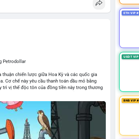
wintermutesec
#fearandgreedindex
ETH VIP #
USDT VIP
 Petrodollar
ỏa thuận chiến lược giữa Hoa Kỳ và các quốc gia
ia. Cơ chế này yêu cầu thanh toán dầu mỏ bằng
 trì vị thế độc tôn của đồng tiền này trong thương
r đóng vai trò then chốt trong việc củng cố sức
p đến dòng vốn toàn cầu.
BNB VIP 