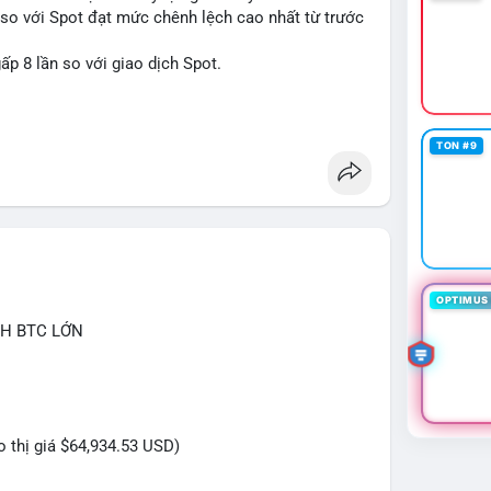
s so với Spot đạt mức chênh lệch cao nhất từ trước
ấp 8 lần so với giao dịch Spot.
tures
TON #9
OPTIMUS 
CH BTC LỚN
eo thị giá $64,934.53 USD)