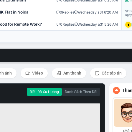
ida Extension?
0
Replies
Wednesday a31 6:25 AM
T
Đi
K Flat in Noida
0
Replies
Wednesday a31 6:20 AM
ngày
 Good for Remote Work?
0
Replies
Wednesday a31 5:26 AM
1
nh ảnh
Video
Âm thanh
Các tập tin
Thàn
Biểu Đồ Xu Hướng
Danh Sách Theo Dõi
Phí 