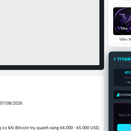
Vlike W
⚡ TITA
BTC
----
--%
SYSTEM:
07/08/2026
Trợ lý A
g co khi Bitcoin trụ quanh vùng 64.000 - 65.000 USD,