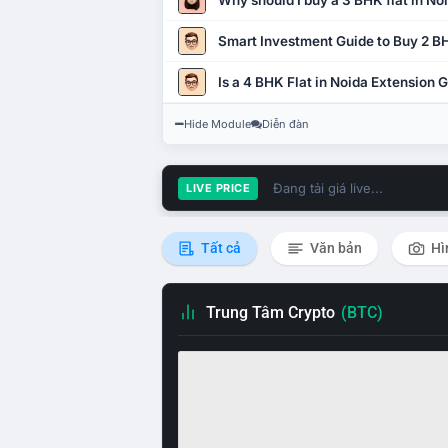
Why should I buy a 3 BHK flat in No
Smart Investment Guide to Buy 2 BH
Is a 4 BHK Flat in Noida Extension
Hide Module
Diễn đàn
Đang tải giá live...
LIVE PRICE
Tất cả
Văn bản
Hì
Trung Tâm Crypto
(BTC)