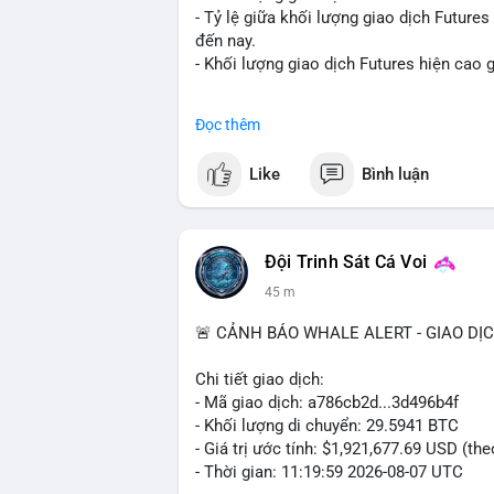
- Tỷ lệ giữa khối lượng giao dịch Future
đến nay.
- Khối lượng giao dịch Futures hiện cao g
#binance
#btc
#cryptonews
#bitcoin
#fu
Đọc thêm
$btc
Like
Bình luận
#vlikevn
#titanbot
📰 Nguồn: Cointelegraph
Đội Trinh Sát Cá Voi
45 m
🚨 CẢNH BÁO WHALE ALERT - GIAO DỊ
Chi tiết giao dịch:
- Mã giao dịch: a786cb2d...3d496b4f
- Khối lượng di chuyển: 29.5941 BTC
- Giá trị ước tính: $1,921,677.69 USD (th
- Thời gian: 11:19:59 2026-08-07 UTC