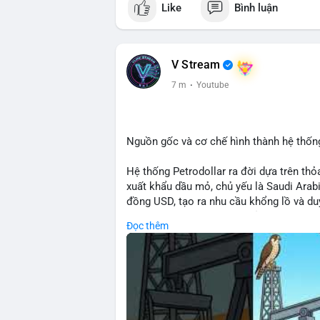
#clarityact
#bitcoinfutures
#whalealert
#
Like
Bình luận
📰 Nguồn: CoinDesk
V Stream
7 m
·
Youtube
Nguồn gốc và cơ chế hình thành hệ thống
Hệ thống Petrodollar ra đời dựa trên th
xuất khẩu dầu mỏ, chủ yếu là Saudi Arab
đồng USD, tạo ra nhu cầu khổng lồ và duy
mại quốc tế. Sự thống trị của Petrodolla
Đọc thêm
mạnh tài chính Mỹ và ảnh hưởng trực tiế
🎥 Xem video trực tiếp tại:
Nguồn: Cú Thông Thái