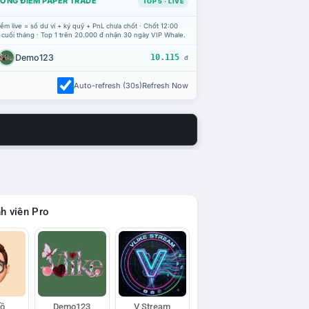
ỔNG ĐIỂM PAPER TRADE
TOP 5 · LIVE
ểm live = số dư ví + ký quỹ + PnL chưa chốt · Chốt 12:00
 cuối tháng · Top 1 trên 20.000 đ nhận 30 ngày VIP Whale.
Demo123
10.115
đ
Auto-refresh (30s)
Refresh Now
h viên Pro
Hồ
Demo123
V Stream