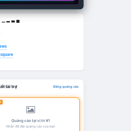
g ▁ ▂ ▃ ▄
t
news
esquare
ết tài trợ
Đăng quảng cáo
1
Quảng cáo tại vị trí #1
Nhấn để đặt quảng cáo của bạn