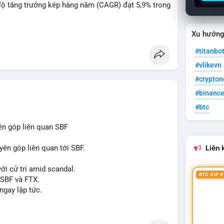
độ tăng trưởng kép hàng năm (CAGR) đạt 5,9% trong
Xu hướn
 xuất, nhà phân phối và nhà đầu tư trong ngành vật
#titanbo
#vlikevn
òng sản phẩm ống nhựa polyolefin trong tương lai?
#crypto
#binanc
#btc
ên góp liên quan SBF
yên góp liên quan tới SBF.
Liên k
ới cử tri amid scandal.
BTC VIP #
 SBF và FTX.
ngay lập tức.
#reformuk