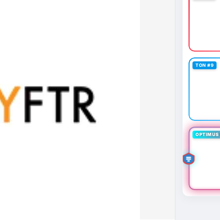
TON #9
OPTIMUS 