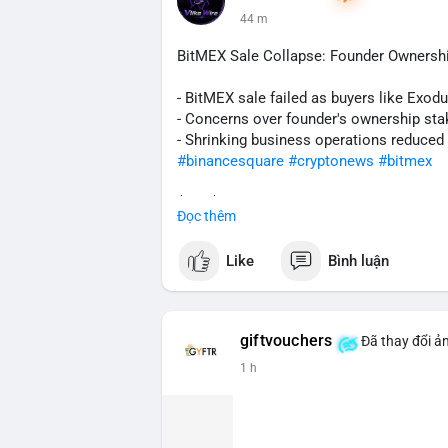
trọng, có thể gây áp lực ngắn hạn nếu d
44 m
tin nếu dòng tiền đi vào kho lưu trữ lạnh.
BitMEX Sale Collapse: Founder Ownershi
Lời khuyên cho nhà đầu tư nhỏ lẻ:
Theo dõi sát các block tiếp theo để xác
- BitMEX sale failed as buyers like Exod
hiện trên sàn giao dịch lớn, hãy cân nhắ
- Concerns over founder's ownership sta
lạnh, đây có thể là tín hiệu tích lũy tíc
- Shrinking business operations reduced
biến động ngắn hạn.
#binancesquare
#cryptonews
#bitmex
#207btc
#chuyenvilanh
#aplucban
#btcu
$btc $eth
Đọc thêm
#vlikevn
#titanbot
Like
Bình luận
📰 Nguồn: CoinDesk
giftvouchers
Đã thay đổi ản
1 h