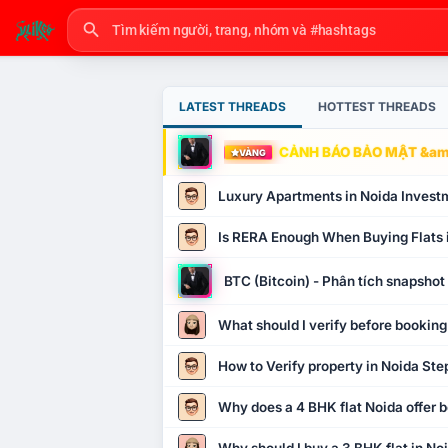
LATEST THREADS
HOTTEST THREADS
CẢNH BÁO BẢO MẬT &amp
VÀNG
Luxury Apartments in Noida Invest
Is RERA Enough When Buying Flats 
BTC (Bitcoin) - Phân tích snapsho
What should I verify before booking
How to Verify property in Noida Ste
Why does a 4 BHK flat Noida offer b