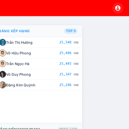
BẢNG XẾP HẠNG
TOP 5
Trần Thị Hương
25,548
VNĐ
À CHẾ TÀI XỬ LÝ VI PHẠM
Võ Hữu Phong
25,446
VNĐ
Trần Ngọc Hà
25,445
VNĐ
Võ Duy Phong
25,347
VNĐ
Đặng Kim Quỳnh
25,246
VNĐ