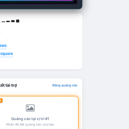
g ▁ ▂ ▃ ▄
t
news
esquare
ết tài trợ
Đăng quảng cáo
1
Quảng cáo tại vị trí #1
Nhấn để đặt quảng cáo của bạn