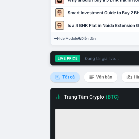
Why should I buy a 3 BHK flat in No
Smart Investment Guide to Buy 2 BH
Is a 4 BHK Flat in Noida Extension
Hide Module
Diễn đàn
Đang tải giá live...
LIVE PRICE
Tất cả
Văn bản
Hì
Trung Tâm Crypto
(BTC)