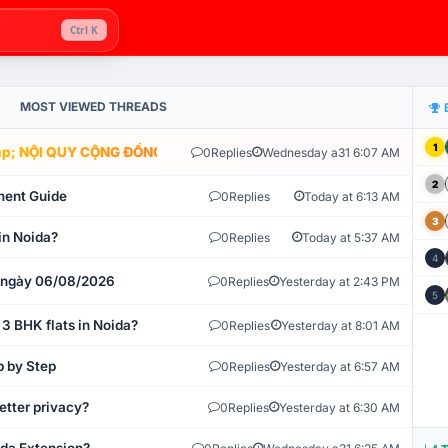
Ctrl K
MOST VIEWED THREADS
1
; NỘI QUY CỘNG ĐỒNG VLIKE.VN: HỆ THỐNG GIÁM SÁT TỰ ĐỘNG V
0
Replies
Wednesday a31 6:07 AM
2
ment Guide
0
Replies
Today at 6:13 AM
3
in Noida?
0
Replies
Today at 5:37 AM
4
t ngày 06/08/2026
0
Replies
Yesterday at 2:43 PM
5
 3 BHK flats in Noida?
0
Replies
Yesterday at 8:01 AM
p by Step
0
Replies
Yesterday at 6:57 AM
etter privacy?
0
Replies
Yesterday at 6:30 AM