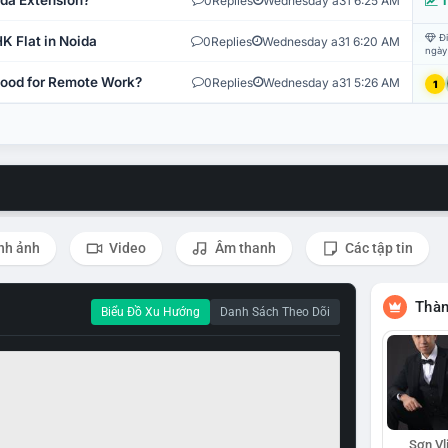
ida Extension?
0
Replies
Wednesday a31 6:25 AM
T
Đi
K Flat in Noida
0
Replies
Wednesday a31 6:20 AM
ngày
 Good for Remote Work?
0
Replies
Wednesday a31 5:26 AM
1
nh ảnh
Video
Âm thanh
Các tập tin
Thàn
Biểu Đồ Xu Hướng
Danh Sách Theo Dõi
Sơn Vl