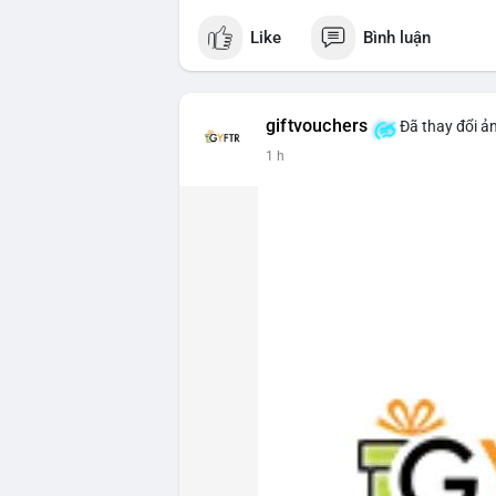
Like
Bình luận
giftvouchers
Đã thay đổi ản
1 h