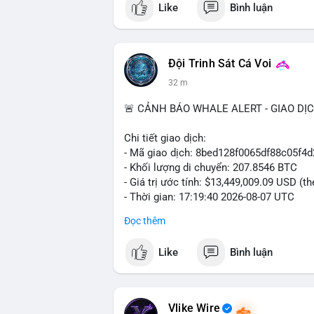
Like
Bình luận
#vlikevn
#titanbot
📰 Nguồn: Cointelegraph
Đội Trinh Sát Cá Voi
32 m
🚨 CẢNH BÁO WHALE ALERT - GIAO DỊ
Chi tiết giao dịch:
- Mã giao dịch: 8bed128f0065df88c05f
- Khối lượng di chuyển: 207.8546 BTC
- Giá trị ước tính: $13,449,009.09 USD (t
- Thời gian: 17:19:40 2026-08-07 UTC
Đọc thêm
Nhận định phân tích:
Giao dịch gần 208 BTC (tương đương 13,4
Like
Bình luận
lớn đang vận hành dòng vốn. Khối lượng
sàn giao dịch phi tập trung, gợi ý khả n
hoặc bán. Tuy nhiên, việc chuyển sang ví 
đặc biệt khi BTC đang dao động quanh vù
Vlike Wire