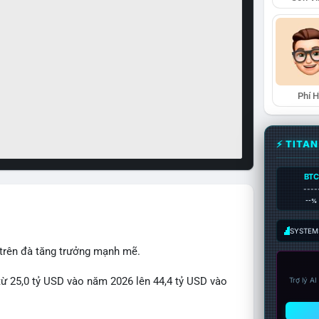
Phí 
⚡ TITA
BTC
----
--%
SYSTEM:
 trên đà tăng trưởng mạnh mẽ.
từ 25,0 tỷ USD vào năm 2026 lên 44,4 tỷ USD vào
Trợ lý A