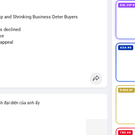
òng tiền đổ vào sàn, nhưng đồng thời củng cố niềm
SOL VIP #
p and Shrinking Business Deter Buyers
 định điểm đến của số BTC này. Nếu chúng xuất
us declined
c giảm vị thế đòn bẩy. Ngược lại, nếu chuyển sang ví
ke
h cực. Luôn đặt lệnh stop-loss và tránh FOMO trong
 appeal
ADA #6
sd64k
#mempoolflow
DOGE #7
h đại diện của anh ấy
TRX #8