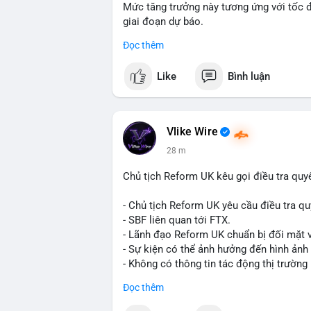
Mức tăng trưởng này tương ứng với tốc 
giai đoạn dự báo.
Đọc thêm
Đây là tín hiệu tích cực cho các nhà sản
liệu xây dựng và hạ tầng.
Like
Bình luận
Bạn đánh giá thế nào về tiềm năng của d
Vlike Wire
28 m
Chủ tịch Reform UK kêu gọi điều tra quy
- Chủ tịch Reform UK yêu cầu điều tra qu
- SBF liên quan tới FTX.
- Lãnh đạo Reform UK chuẩn bị đối mặt v
- Sự kiện có thể ảnh hưởng đến hình ảnh
- Không có thông tin tác động thị trường 
#binancesquare
#cryptonews
#sbf
#ftx
Đọc thêm
$btc $eth