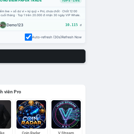
ỔNG ĐIỂM PAPER TRADE
TOP 5 · LIVE
ểm live = số dư ví + ký quỹ + PnL chưa chốt · Chốt 12:00
 cuối tháng · Top 1 trên 20.000 đ nhận 30 ngày VIP Whale.
Demo123
10.115
đ
Auto-refresh (30s)
Refresh Now
h viên Pro
ike
Coin Radar
V Stream