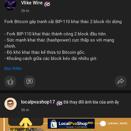
Vlike Wire
26 m
Fork Bitcoin gây tranh cãi BIP-110 khai thác 2 block rồi dừng
- Fork BIP-110 khai thác thành công 2 block đầu tiên.
- Sức mạnh khai thác (hashpower) cực thấp so với mạng
chính.
- Độ khó khai thác kế thừa từ Bitcoin gốc.
- Khoảng cách giữa các block kéo dài nhiều giờ.
- Cả hai chuỗi vẫn chấp nhận cùng một giao dịch.
Đọc thêm
#bitcoin
#btc
#cryptonews
#blockchain
#bip110
$btc
#vlikevn
#titanbot
localpvashop17
Đã thay đổi ảnh bìa của anh ấy
36 m
📰 Nguồn: CoinDesk