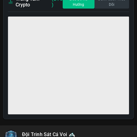
Crypto
)
Hướng
Dõi
Đội Trinh Sát Cá Voi