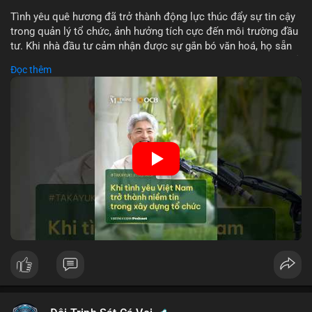
Tình yêu quê hương đã trở thành động lực thúc đẩy sự tin cậy
trong quản lý tổ chức, ảnh hưởng tích cực đến môi trường đầu
tư. Khi nhà đầu tư cảm nhận được sự gắn bó văn hoá, họ sẵn
sàng đầu tư dài hạn vào các doanh nghiệp nội địa, bao gồm cả
Đọc thêm
các công ty blockchain và tiền mã hoá. Sự tăng cường niềm
tin này giúp giảm rủi ro thị trường, cải thiện chi phí vốn và thúc
đẩy sự phát triển bền vững của ngành công nghệ tài chính. Các
nhà quản lý cần khai thác tinh thần này để xây dựng chiến lược
phát triển bền vững và thu hút vốn đầu tư.
🎥 Xem video trực tiếp tại:
Nguồn: VIETSUCCESS