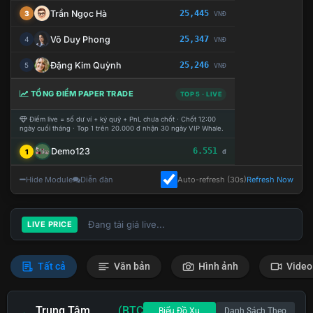
Trần Ngọc Hà
25,445
3
VNĐ
Võ Duy Phong
25,347
4
VNĐ
Đặng Kim Quỳnh
25,246
5
VNĐ
TỔNG ĐIỂM PAPER TRADE
TOP 5 · LIVE
Điểm live = số dư ví + ký quỹ + PnL chưa chốt · Chốt 12:00
ngày cuối tháng · Top 1 trên 20.000 đ nhận 30 ngày VIP Whale.
Demo123
6.551
1
đ
Hide Module
Diễn đàn
Auto-refresh (30s)
Refresh Now
Đang tải giá live...
LIVE PRICE
Tất cả
Văn bản
Hình ảnh
Video
Trung Tâm
(BTC
Biểu Đồ Xu
Danh Sách Theo