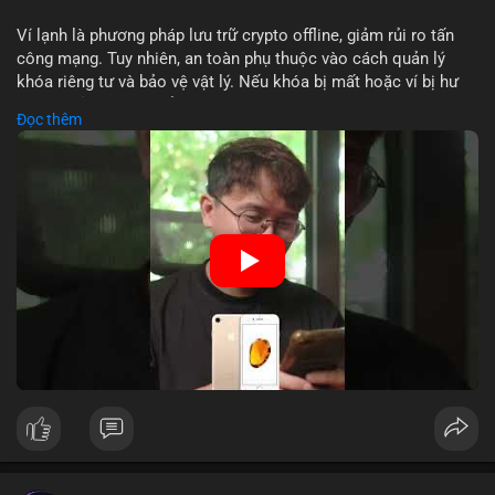
Lời khuyên: Nhà đầu tư nhỏ lẻ nên theo dõi sát dòng tiền xác
Ví lạnh là phương pháp lưu trữ crypto offline, giảm rủi ro tấn
nhận và tránh vào lệnh đòn bẩy quá mức trong 24 giờ tới. Quan
công mạng. Tuy nhiên, an toàn phụ thuộc vào cách quản lý
sát phản ứng giá tại vùng hỗ trợ $64,000 để đưa ra quyết định
khóa riêng tư và bảo vệ vật lý. Nếu khóa bị mất hoặc ví bị hư
hợp lý.
hại, tài sản không thể khôi phục. Các nhà chuyên gia khuyên
Đọc thêm
nên kết hợp với biện pháp dự phòng như sao lưu khóa và chọn
#89btc
#mempoolbitcoin
#dongtiencavoi
#aplucban
nhà sản xuất uy tín.
#phantichonchain
🎥 Xem video trực tiếp tại:
Nguồn: 5 Phút Crypto