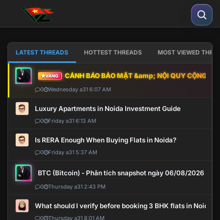
LATEST THREADS
HOTTEST THREADS
MOST VIEWED THRE
CẢNH BÁO BẢO MẬT &amp; NỘI QUY CỘNG ĐỒNG
VÀNG
0
Wednesday a31 6:07 AM
Luxury Apartments in Noida Investment Guide
0
Friday a31 6:13 AM
Is RERA Enough When Buying Flats in Noida?
0
Friday a31 5:37 AM
BTC (Bitcoin) - Phân tích snapshot ngày 06/08/2026
0
Thursday a31 2:43 PM
What should I verify before booking 3 BHK flats in Noida?
0
Thursday a31 8:01 AM