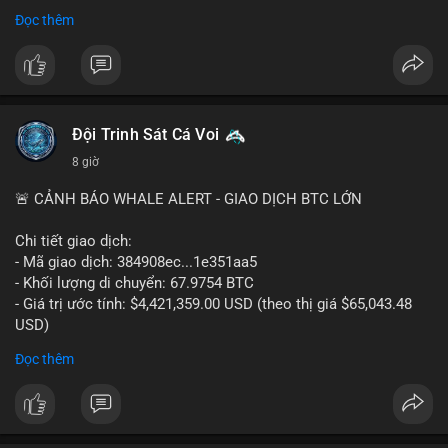
- Thảo luận về phương án hard fork dự phòng nếu cần
Đọc thêm
#556btc
#36trusd
#cavoichuyentien
#aplucban
#tichluydaihan
$btc
#btc
#vlikevn
#titanbot
📰 Nguồn: Cointelegraph
Đội Trinh Sát Cá Voi
8 giờ
🚨 CẢNH BÁO WHALE ALERT - GIAO DỊCH BTC LỚN
Chi tiết giao dịch:
- Mã giao dịch: 384908ec...1e351aa5
- Khối lượng di chuyển: 67.9754 BTC
- Giá trị ước tính: $4,421,359.00 USD (theo thị giá $65,043.48
USD)
- Thời gian: 21:19:29 2026-08-08 UTC
Đọc thêm
Nhận định phân tích:
Khối lượng 67.97 BTC trị giá hơn 4.4 triệu USD được di chuyển
trong một giao dịch duy nhất trên mempool. Quy mô này nằm