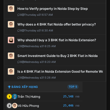
How to Verify property in Noida Step by Step
0
Thursday a31 6:57 AM
Why does a 4 BHK flat Noida offer better privacy?
0
Thursday a31 6:30 AM
Why should I buy a 3 BHK flat in Noida Extension?
0
Wednesday a31 6:25 AM
Smart Investment Guide to Buy 2 BHK Flat in Noida
0
Wednesday a31 6:20 AM
Is a 4 BHK Flat in Noida Extension Good for Remote Work?
0
Wednesday a31 5:26 AM
BẢNG XẾP HẠNG
TOP 5
Trần Thị Hương
25,548
1
VNĐ
Võ Hữu Phong
25,446
2
VNĐ