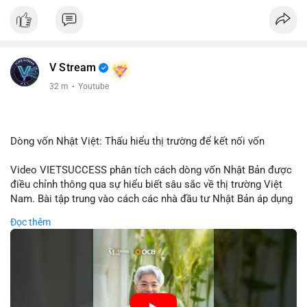
V Stream
32 m
·
Youtube
Dòng vốn Nhật Việt: Thấu hiểu thị trường để kết nối vốn
Video VIETSUCCESS phân tích cách dòng vốn Nhật Bản được
điều chỉnh thông qua sự hiểu biết sâu sắc về thị trường Việt
Nam. Bài tập trung vào cách các nhà đầu tư Nhật Bản áp dụng
chiến lược đầu tư phù hợp với điều kiện kinh tế địa phương, từ
Đọc thêm
đầu tư trực tiếp vào doanh nghiệp đến việc giao dịch tài chính.
Kết nối này không chỉ tạo cơ hội tăng trưởng cho Việt Nam mà
còn tạo ra động lực cho thị trường crypto địa phương khi các
nhà đầu tư đa quốc gia tìm kiếm cơ hội đa dạng. Các yếu tố
như chính sách tài chính Việt Nam, xu hướng đầu tư ESG, và
ổn định thị trường sẽ ảnh hưởng trực tiếp đến lưu lượng vốn