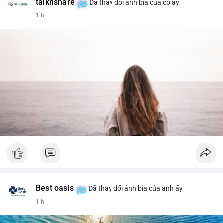
talknshare
Đã thay đổi ảnh bìa của cô ấy
1 h
Best oasis
Đã thay đổi ảnh bìa của anh ấy
1 h