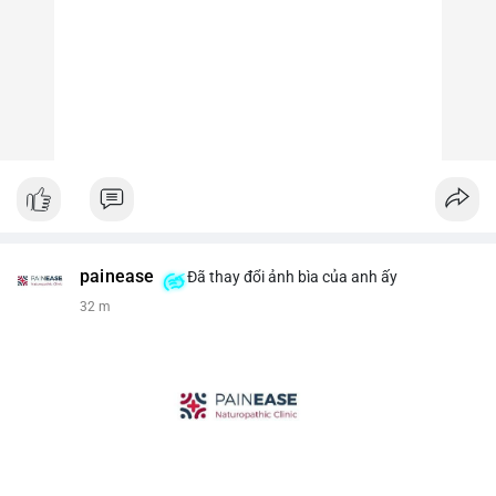
painease
Đã thay đổi ảnh bìa của anh ấy
32 m