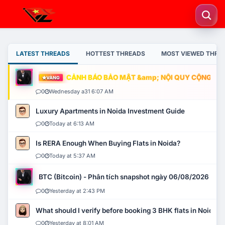
LATEST THREADS
HOTTEST THREADS
MOST VIEWED THRE
CẢNH BÁO BẢO MẬT &amp; NỘI QUY CỘNG ĐỒNG
VÀNG
0
Wednesday a31 6:07 AM
Luxury Apartments in Noida Investment Guide
0
Today at 6:13 AM
Is RERA Enough When Buying Flats in Noida?
0
Today at 5:37 AM
BTC (Bitcoin) - Phân tích snapshot ngày 06/08/2026
0
Yesterday at 2:43 PM
What should I verify before booking 3 BHK flats in Noida?
0
Yesterday at 8:01 AM