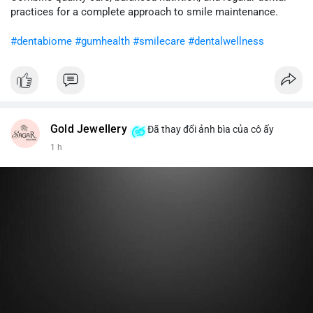
cân nhắc giảm tỷ trọng đòn bẩy và chờ xu hướng rõ ràng trước
practices for a complete approach to smile maintenance.
khi gia tăng vị thế.
#dentabiome
#gumhealth
#smilecare
#dentalwellness
#8dot0316btc
#chuyenlensan
#aplucbannganhan
#btcmempool
#516kusd
Gold Jewellery
Đã thay đổi ảnh bìa của cô ấy
1 h