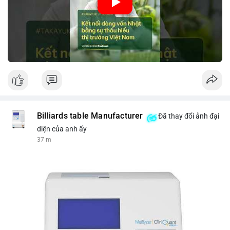
nhập khẩu từ Nhật Bản. Bài cũng nhấn mạnh vai trò của thông
tin thị trường chính xác trong việc giảm rủi ro khi kết nối các
thị trường khác nhau.
🎥 Xem video trực tiếp tại:
Nguồn: VIETSUCCESS
Billiards table Manufacturer
Đã thay đổi ảnh đại
diện của anh ấy
37 m