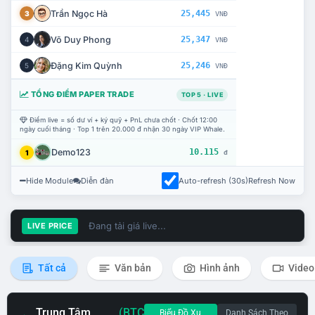
Trần Ngọc Hà
25,445
3
VNĐ
Võ Duy Phong
25,347
4
VNĐ
Đặng Kim Quỳnh
25,246
5
VNĐ
TỔNG ĐIỂM PAPER TRADE
TOP 5 · LIVE
Điểm live = số dư ví + ký quỹ + PnL chưa chốt · Chốt 12:00
ngày cuối tháng · Top 1 trên 20.000 đ nhận 30 ngày VIP Whale.
Demo123
10.115
1
đ
Hide Module
Diễn đàn
Auto-refresh (30s)
Refresh Now
Đang tải giá live...
LIVE PRICE
Tất cả
Văn bản
Hình ảnh
Video
Trung Tâm
(BTC
Biểu Đồ Xu
Danh Sách Theo