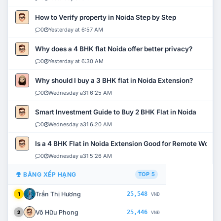
How to Verify property in Noida Step by Step
0
Yesterday at 6:57 AM
Why does a 4 BHK flat Noida offer better privacy?
0
Yesterday at 6:30 AM
Why should I buy a 3 BHK flat in Noida Extension?
0
Wednesday a31 6:25 AM
Smart Investment Guide to Buy 2 BHK Flat in Noida
0
Wednesday a31 6:20 AM
Is a 4 BHK Flat in Noida Extension Good for Remote Work?
0
Wednesday a31 5:26 AM
BẢNG XẾP HẠNG
TOP 5
Trần Thị Hương
25,548
1
VNĐ
Võ Hữu Phong
25,446
2
VNĐ