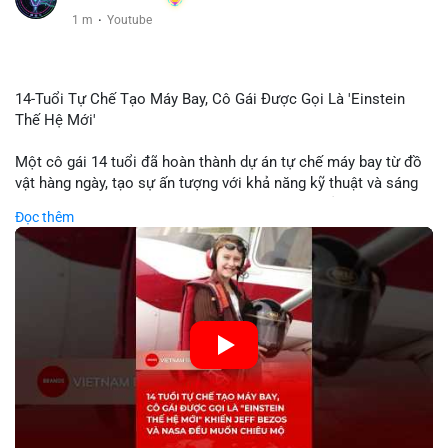
1 m
·
Youtube
14-Tuổi Tự Chế Tạo Máy Bay, Cô Gái Được Gọi Là 'Einstein
Thế Hệ Mới'
Một cô gái 14 tuổi đã hoàn thành dự án tự chế máy bay từ đồ
vật hàng ngày, tạo sự ấn tượng với khả năng kỹ thuật và sáng
tạo. Video do kênh KIEN THUC KINH TE đăng tải ghi lại quá
Đọc thêm
trình cô girl thiết kế, sản xuất và thử nghiệm máy bay, được
nhiều người so sánh với trí tuệ của Einstein. Thành tựu này
không chỉ thể hiện khả năng học tập nhanh chóng mà còn thể
hiện tiềm năng của thế hệ trẻ trong lĩnh vực công nghệ. Mặc dù
chưa liên quan trực tiếp đến tài chính hoặc crypto, sự phát
triển của công nghệ mới thường tạo cơ hội đầu tư hoặc ứng
dụng trong các lĩnh vực số hóa.
🎥 Xem video trực tiếp tại:
Nguồn: KIEN THUC KINH TE