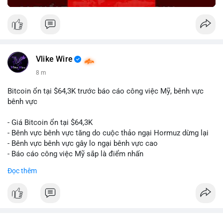
Vlike Wire
8 m
Bitcoin ổn tại $64,3K trước báo cáo công việc Mỹ, bênh vực
bênh vực
- Giá Bitcoin ổn tại $64,3K
- Bênh vực bênh vực tăng do cuộc thảo ngại Hormuz dừng lại
- Bênh vực bênh vực gây lo ngại bênh vực cao
- Báo cáo công việc Mỹ sắp là điểm nhấn
Đọc thêm
$btc
#btc
#vlikevn
#titanbot
📰 Nguồn: CoinDesk