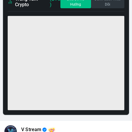
Crypto
)
Hướng
Dõi
V Stream