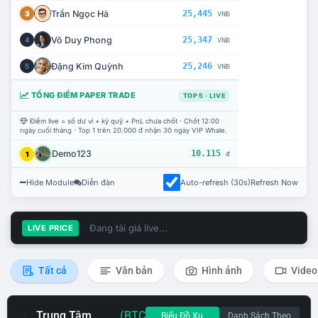
Trần Ngọc Hà
25,445
3
VNĐ
Võ Duy Phong
25,347
4
VNĐ
Đặng Kim Quỳnh
25,246
5
VNĐ
TỔNG ĐIỂM PAPER TRADE
TOP 5 · LIVE
Điểm live = số dư ví + ký quỹ + PnL chưa chốt · Chốt 12:00
ngày cuối tháng · Top 1 trên 20.000 đ nhận 30 ngày VIP Whale.
Demo123
10.115
1
đ
Hide Module
Diễn đàn
Auto-refresh (30s)
Refresh Now
Đang tải giá live...
LIVE PRICE
Tất cả
Văn bản
Hình ảnh
Video
Trung Tâm
(BTC
Biểu Đồ Xu
Danh Sách Theo