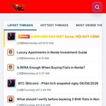
LATEST THREADS
HOTTEST THREADS
MOST VIEWED THRE
CẢNH BÁO BẢO MẬT &amp; NỘI QUY CỘNG ĐỒNG
VÀNG
0
Wednesday a31 6:07 AM
Luxury Apartments in Noida Investment Guide
0
Yesterday at 6:13 AM
Is RERA Enough When Buying Flats in Noida?
0
Yesterday at 5:37 AM
BTC (Bitcoin) - Phân tích snapshot ngày 06/08/2026
0
Thursday a31 2:43 PM
What should I verify before booking 3 BHK flats in Noida?
0
Thursday a31 8:01 AM