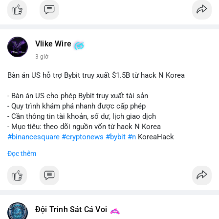
Vlike Wire
3 giờ
Bàn án US hỗ trợ Bybit truy xuất $1.5B từ hack N Korea
- Bàn án US cho phép Bybit truy xuất tài sản
- Quy trình khám phá nhanh được cấp phép
- Cần thông tin tài khoản, số dư, lịch giao dịch
- Mục tiêu: theo dõi nguồn vốn từ hack N Korea
#binancesquare
#cryptonews
#bybit
#n
KoreaHack
Đọc thêm
$btc $eth
#vlikevn
#titanbot
📰 Nguồn: Cointelegraph
Đội Trinh Sát Cá Voi