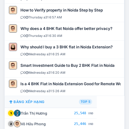
How to Verify property in Noida Step by Step
0
Thursday a31 6:57 AM
Why does a 4 BHK flat Noida offer better privacy?
0
Thursday a31 6:30 AM
Why should I buy a 3 BHK flat in Noida Extension?
0
Wednesday a31 6:25 AM
Smart Investment Guide to Buy 2 BHK Flat in Noida
0
Wednesday a31 6:20 AM
Is a 4 BHK Flat in Noida Extension Good for Remote Work?
0
Wednesday a31 5:26 AM
BẢNG XẾP HẠNG
TOP 5
Trần Thị Hương
25,548
1
VNĐ
Võ Hữu Phong
25,446
2
VNĐ