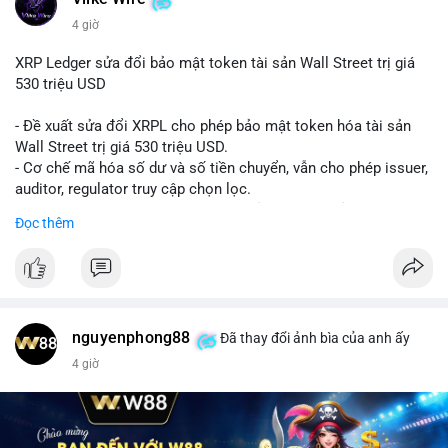
4 giờ
XRP Ledger sửa đổi bảo mật token tài sản Wall Street trị giá
530 triệu USD
- Đề xuất sửa đổi XRPL cho phép bảo mật token hóa tài sản
Wall Street trị giá 530 triệu USD.
- Cơ chế mã hóa số dư và số tiền chuyển, vẫn cho phép issuer,
auditor, regulator truy cập chọn lọc.
- Mục tiêu: tăng tính riêng tư, tuân thủ quy định, bảo vệ dữ liệu
Đọc thêm
tài chính.
- Đề xuất đang được xem xét bởi cộng đồng XRPL và các tổ
chức tài chính.
#binancesquare
#cryptonews
#xrp
nguyenphong88
Đã thay đổi ảnh bìa của anh ấy
$xrp
4 giờ
#vlikevn
#titanbot
📰 Nguồn: CoinDesk