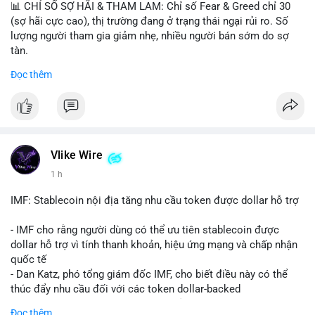
📊 CHỈ SỐ SỢ HÃI & THAM LAM: Chỉ số Fear & Greed chỉ 30
(sợ hãi cực cao), thị trường đang ở trạng thái ngại rủi ro. Số
lượng người tham gia giảm nhẹ, nhiều người bán sớm do sợ
tàn.
Đọc thêm
📈 XU HƯỚNG TÌM KIẾM & THẢO LUẬN: Biconomy (BICO),
Pudgy Penguins (PENGU), Bitcoin SV (BSV) và Kaspa (KAS) là
coin được tìm kiếm nhiều nhất. Chủ đề NFT (Pudgy Penguins),
AI (Hyperliquid) và ổn định (BSV) nổi bật.
💬 DÒNG CHẢY TIN TỨC & TRUYỀN THÔNG: Bàn tán trên
Vlike Wire
Binance Square tập trung vào lệnh kẹp, dự báo NVDA và Musk
1 h
Starship 13. Telegram nhấn mạnh luật mới tại Brazil và tranh
luận về Clearity Act.
IMF: Stablecoin nội địa tăng nhu cầu token được dollar hỗ trợ
💡 NHẬN ĐỊNH & KHUYẾN NGHỊ: Tâm lý ngắn hạn vẫn tiêu
- IMF cho rằng người dùng có thể ưu tiên stablecoin được
cực do sợ hãi, nhưng xu hướng coin nhỏ và tin tức AI/NVIDA
dollar hỗ trợ vì tính thanh khoản, hiệu ứng mạng và chấp nhận
có thể tạo cơ hội mua sớm. Cần theo dõi sự thay đổi trong
quốc tế
chính sách crypto Mỹ.
- Dan Katz, phó tổng giám đốc IMF, cho biết điều này có thể
thúc đẩy nhu cầu đối với các token dollar-backed
📊 Nguồn: Radar Tâm Lý Thị Trường
- Nhận định được đưa ra trong bối cảnh các quốc gia phát
Đọc thêm