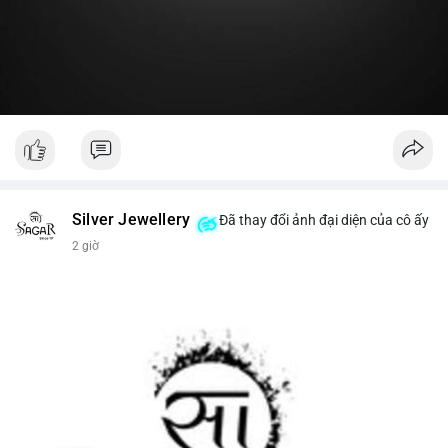
#19dot8371btc
#vilanh
#tichluydaihan
#phanbotaisan
#gia65k
Silver Jewellery
Đã thay đổi ảnh đại diện của cô ấy
2 giờ