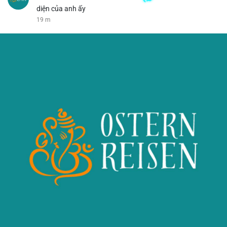
diện của anh ấy
19 m