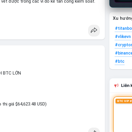
y vết được trong các ví do kẻ tấn công kiểm soát.
ncesquare
#cryptonews
Xu hướn
#titanbo
#vlikevn
#crypto
#binanc
#btc
H BTC LỚN
Liên k
BTC VIP #
o thị giá $64,623.48 USD)
ệu USD này cho thấy dấu hiệu của một tổ chức lớn
ới mức giá BTC quanh vùng $64,600, việc di chuyển