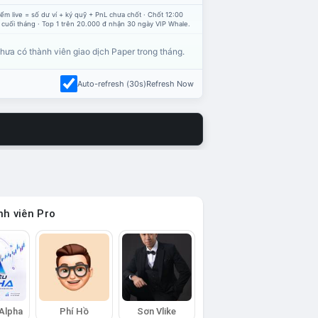
ểm live = số dư ví + ký quỹ + PnL chưa chốt · Chốt 12:00
 cuối tháng · Top 1 trên 20.000 đ nhận 30 ngày VIP Whale.
hưa có thành viên giao dịch Paper trong tháng.
Auto-refresh (30s)
Refresh Now
h viên Pro
 Alpha
Phí Hồ
Sơn Vlike