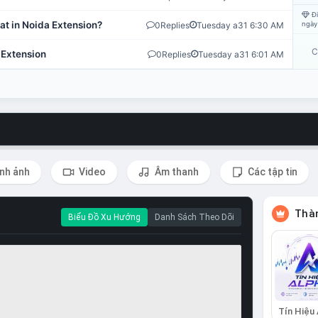
Đi
at in Noida Extension?
0
Replies
Tuesday a31 6:30 AM
ngày
C
 Extension
0
Replies
Tuesday a31 6:01 AM
nh ảnh
Video
Âm thanh
Các tập tin
Thàn
Biểu Đồ Xu Hướng
Danh Sách Theo Dõi
Tín Hiệu