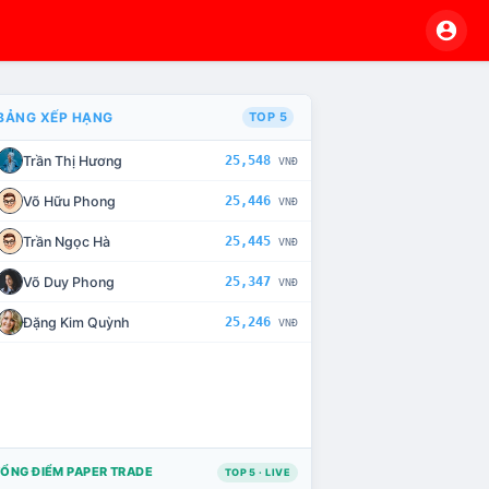
BẢNG XẾP HẠNG
TOP 5
Trần Thị Hương
25,548
VNĐ
VÀ CHẾ TÀI XỬ LÝ VI PHẠM
Võ Hữu Phong
25,446
VNĐ
Trần Ngọc Hà
25,445
VNĐ
Võ Duy Phong
25,347
VNĐ
Đặng Kim Quỳnh
25,246
VNĐ
ỔNG ĐIỂM PAPER TRADE
TOP 5 · LIVE