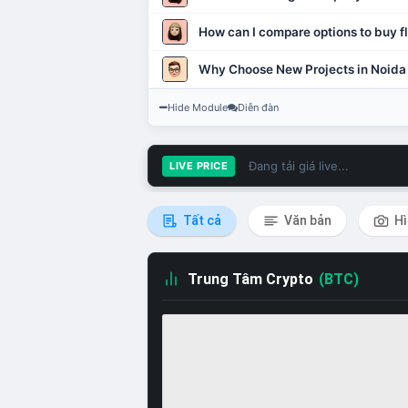
How can I compare options to buy fl
Why Choose New Projects in Noida
Hide Module
Diễn đàn
Đang tải giá live...
LIVE PRICE
Tất cả
Văn bản
Hì
Trung Tâm Crypto
(BTC)