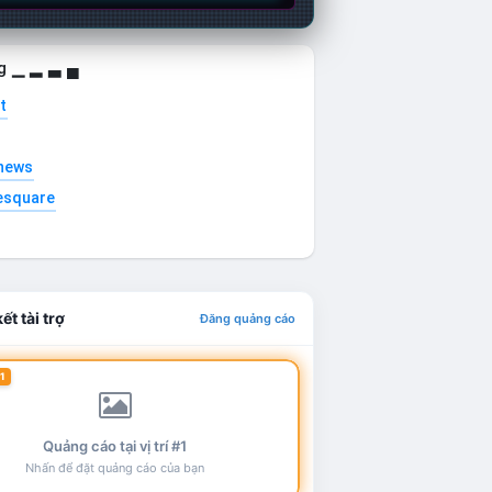
g ▁ ▂ ▃ ▄
t
news
esquare
ết tài trợ
Đăng quảng cáo
1
Quảng cáo tại vị trí #1
Nhấn để đặt quảng cáo của bạn