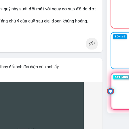
 khi quỹ này suýt đối mặt với nguy cơ sụp đổ do đợt
 đáng chú ý của quỹ sau giai đoạn khủng hoảng.
awareness
#financenews
TON #9
thay đổi ảnh đại diện của anh ấy
OPTIMUS 