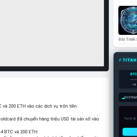
⚡ TITA
BT
----
--%
SYSTEM:
 và 200 ETH vào các dịch vụ trộn tiền
Coldcard đã chuyển hàng triệu USD tài sản số vào
Trợ lý A
64 BTC và 200 ETH.