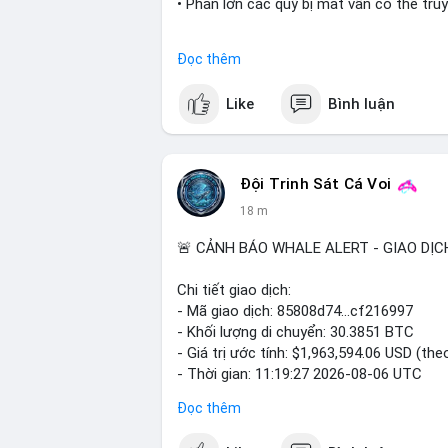
• Phần lớn các quỹ bị mất vẫn có thể tru
#coldcard
#cryptohack
#btc
#eth
#bina
Đọc thêm
$btc $eth
Like
Bình luận
#vlikevn
#titanbot
📰 Nguồn: Cointelegraph
Đội Trinh Sát Cá Voi
18 m
🚨 CẢNH BÁO WHALE ALERT - GIAO DỊC
Chi tiết giao dịch:
- Mã giao dịch: 85808d74...cf216997
- Khối lượng di chuyển: 30.3851 BTC
- Giá trị ước tính: $1,963,594.06 USD (the
- Thời gian: 11:19:27 2026-08-06 UTC
Đọc thêm
Nhận định phân tích: Giao dịch gần 2 tri
hoặc cá voi đang tái cơ cấu danh mục. V