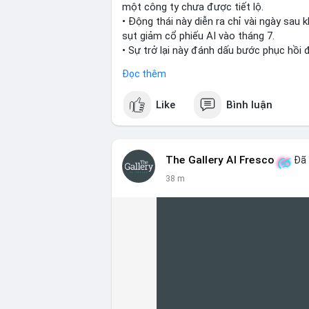
một công ty chưa được tiết lộ.
• Động thái này diễn ra chỉ vài ngày sau
sụt giảm cổ phiếu AI vào tháng 7.
• Sự trở lại này đánh dấu bước phục hồi
Đọc thêm
#cryptonews
#investment
#situational
Like
Bình luận
$btc $eth
#vlikevn
#titanbot
The Gallery Al Fresco
Đã 
📰 Nguồn: Cointelegraph
38 m