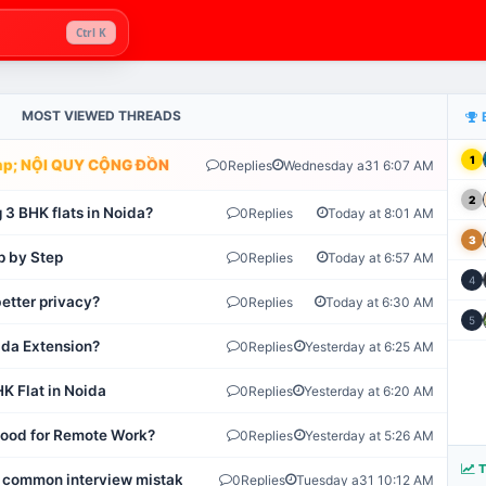
Ctrl K
MOST VIEWED THREADS
1
; NỘI QUY CỘNG ĐỒNG VLIKE.VN: HỆ THỐNG GIÁM SÁT TỰ ĐỘNG 
0
Replies
Wednesday a31 6:07 AM
2
 3 BHK flats in Noida?
0
Replies
Today at 8:01 AM
3
p by Step
0
Replies
Today at 6:57 AM
4
etter privacy?
0
Replies
Today at 6:30 AM
5
ida Extension?
0
Replies
Yesterday at 6:25 AM
K Flat in Noida
0
Replies
Yesterday at 6:20 AM
 Good for Remote Work?
0
Replies
Yesterday at 5:26 AM
T
 common interview mistakes?
0
Replies
Tuesday a31 10:12 AM