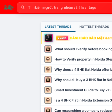
LATEST THREADS
HOTTEST THREADS
CẢNH BÁO BẢO MẬT &amp
VÀNG
What should I verify before booking
How to Verify property in Noida Ste
Why does a 4 BHK flat Noida offer b
Why should I buy a 3 BHK flat in No
Smart Investment Guide to Buy 2 BH
Is a 4 BHK Flat in Noida Extension
Can researching a company reduce