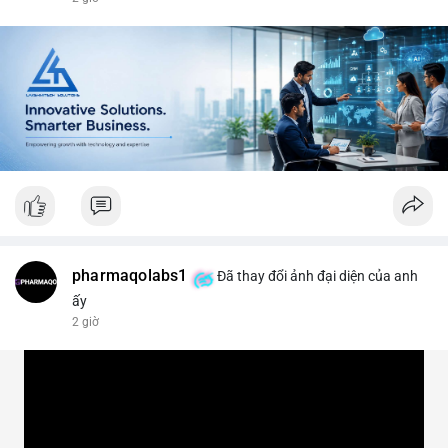
#vlikevn
#titanbot
📰 Nguồn: CoinDesk
pharmaqolabs1
Đã thay đổi ảnh đại diện của anh
ấy
2 giờ