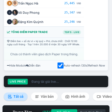
Trần Ngọc Hà
25,445
3
VNĐ
Võ Duy Phong
25,347
4
VNĐ
Đặng Kim Quỳnh
25,246
5
VNĐ
TỔNG ĐIỂM PAPER TRADE
TOP 5 · LIVE
Điểm live = số dư ví + ký quỹ + PnL chưa chốt · Chốt 12:00
ngày cuối tháng · Top 1 trên 20.000 đ nhận 30 ngày VIP Whale.
Chưa có thành viên giao dịch Paper trong tháng.
Hide Module
Diễn đàn
Auto-refresh (30s)
Refresh Now
Đang tải giá live...
LIVE PRICE
Tất cả
Văn bản
Hình ảnh
Video