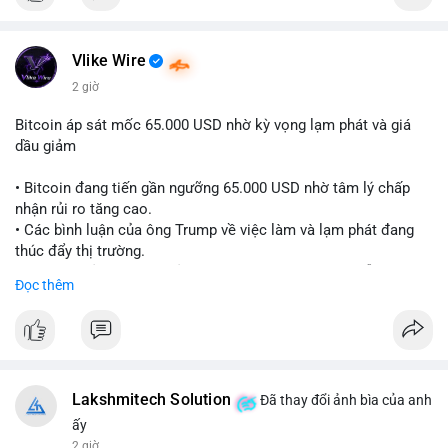
Vlike Wire
2 giờ
Bitcoin áp sát mốc 65.000 USD nhờ kỳ vọng lạm phát và giá
dầu giảm
• Bitcoin đang tiến gần ngưỡng 65.000 USD nhờ tâm lý chấp
nhận rủi ro tăng cao.
• Các bình luận của ông Trump về việc làm và lạm phát đang
thúc đẩy thị trường.
• Giá dầu giảm và các thỏa thuận địa chính trị đang hỗ trợ đà
Đọc thêm
tăng của tài sản rủi ro.
• Hướng đi tiếp theo của BTC phụ thuộc vào việc lợi suất trái
phiếu kho bạc và chỉ số USD có giảm hay không.
#bitcoin
#btc
#cryptonews
#macro
#binancesquare
Lakshmitech Solution
Đã thay đổi ảnh bìa của anh
$btc
ấy
2 giờ