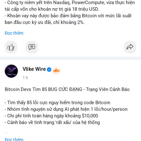
- Công ty niêm yết trên Nasdaq, PowerCompute, vừa thực hiện
tái cấp vốn cho khoản nợ trị giá 18 triệu USD.
- Khoản vay này được bảo đảm bằng Bitcoin với mức lãi suất
ban đầu cực kỳ ưu đãi, chỉ khoảng 2%.
- Động thái này cho thấy xu hướng các doanh nghiệp niêm yết
Đọc thêm
ngày càng tin tưởng sử dụng BTC làm tài sản thế chấp để tối
ưu hóa chi phí tài chính.
#binancesquare
#cryptonews
#btc
#powercompute
#blockchainfinance
Vlike Wire
$btc
1 h
#vlikevn
#titanbot
Bitcoin Devs Tìm 85 BUG CỨC ĐẠNG - Trạng Viên Cảnh Báo
📰 Nguồn: Cointelegraph
- Tìm thấy 85 lỗi cực nguy hiểm trong code Bitcoin
- Nhóm tình nguyện sử dụng AI phát hiện 1 lỗi/hour/person
- Chi phí tính toán hàng ngày khoảng $10,000
- Cảnh báo về tình trạng 'rất xấu' của hệ thống
$btc
#btc
Đọc thêm