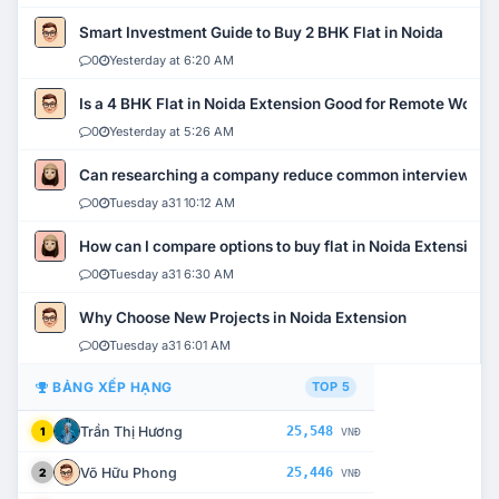
Smart Investment Guide to Buy 2 BHK Flat in Noida
0
Yesterday at 6:20 AM
Is a 4 BHK Flat in Noida Extension Good for Remote Work?
0
Yesterday at 5:26 AM
Can researching a company reduce common interview mi
0
Tuesday a31 10:12 AM
How can I compare options to buy flat in Noida Extension?
0
Tuesday a31 6:30 AM
Why Choose New Projects in Noida Extension
0
Tuesday a31 6:01 AM
BẢNG XẾP HẠNG
TOP 5
Trần Thị Hương
25,548
1
VNĐ
Võ Hữu Phong
25,446
2
VNĐ