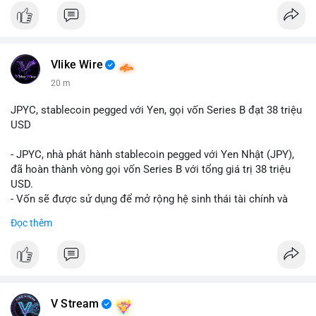
Vlike Wire
20 m
JPYC, stablecoin pegged với Yen, gọi vốn Series B đạt 38 triệu
USD
- JPYC, nhà phát hành stablecoin pegged với Yen Nhật (JPY),
đã hoàn thành vòng gọi vốn Series B với tổng giá trị 38 triệu
USD.
- Vốn sẽ được sử dụng để mở rộng hệ sinh thái tài chính và
Web3 của JPYC.
Đọc thêm
- Mục tiêu là tăng tốc độ przyjęcie của token yen-pegged JPYC
trên toàn cầu.
- Đây là bước tiến quan trọng trong việc phát triển stablecoin
liên quan đến tiền tệ fiat châu Á trong ngành Web3.
#binancesquare
#cryptonews
#jpyc
#stablecoin
#web3
#defi
V Stream