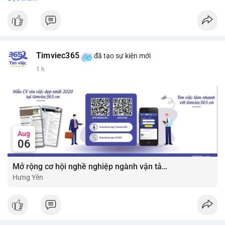
#vlikevn
#titanbot
📰 Nguồn: CoinDesk
Timviec365
đã tạo sự kiện mới
1 h
Aug
06
Mở rộng cơ hội nghề nghiệp ngành vận tải - lái xe với mức lương bứt phá ?
Hưng Yên