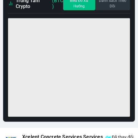
Trung Tâm
(BTC
Biểu Đồ Xu
Danh Sách Theo
Crypto
)
Hướng
Dõi
Xcelent Concrete Services Services
Đã thay đổi