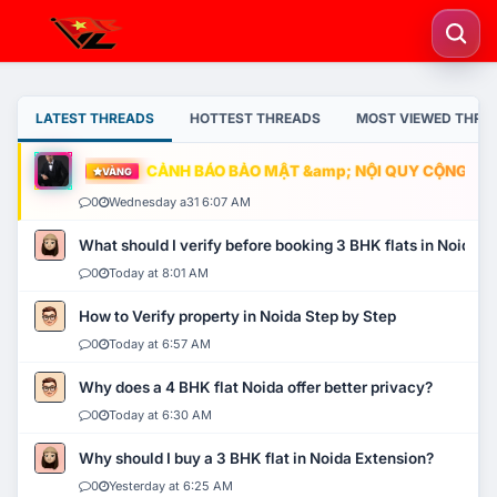
LATEST THREADS
HOTTEST THREADS
MOST VIEWED THRE
CẢNH BÁO BẢO MẬT &amp; NỘI QUY CỘNG ĐỒNG
VÀNG
0
Wednesday a31 6:07 AM
What should I verify before booking 3 BHK flats in Noida?
0
Today at 8:01 AM
How to Verify property in Noida Step by Step
0
Today at 6:57 AM
Why does a 4 BHK flat Noida offer better privacy?
0
Today at 6:30 AM
Why should I buy a 3 BHK flat in Noida Extension?
0
Yesterday at 6:25 AM