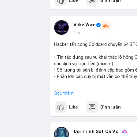
Like
Bình luận
Vlike Wire
8 m
Hacker tấn công Coldcard chuyển 64 BTC
• Tin tặc đứng sau vụ khai thác lỗ hổng 
các dịch vụ trộn tiền (mixers).
• Số lượng tài sản bị đánh cắp bao gồm 
• Phần lớn các quỹ bị mất vẫn có thể tru
#coldcard
#cryptohack
#btc
#eth
#bina
Đọc thêm
$btc $eth
Like
Bình luận
#vlikevn
#titanbot
📰 Nguồn: Cointelegraph
Đội Trinh Sát Cá Voi