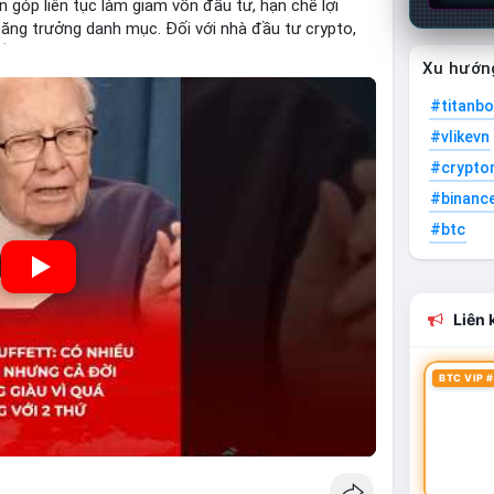
n góp liên tục làm giảm vốn đầu tư, hạn chế lợi
ăng trưởng danh mục. Đối với nhà đầu tư crypto,
n tiềm năng quan trọng hơn chia sẻ quá mức. Cân
Xu hướn
giúp nhà đầu tư đạt được bền vững tài chính mà
#titanbo
#vlikevn
#crypto
#binanc
#btc
Liên k
BTC VIP #