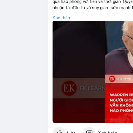
quá hảo phóng với tiền và thời gian. Quyê
nhuận tái đầu tư và suy giảm sức mạnh t
giữ lại lợi nhuận để tái đầu tư vào dự á
Đọc thêm
bằng đóng góp xã hội và bảo vệ tài sản 
Buffett đề cao.
🎥 Xem video trực tiếp tại:
Nguồn: KIEN THUC KINH TE