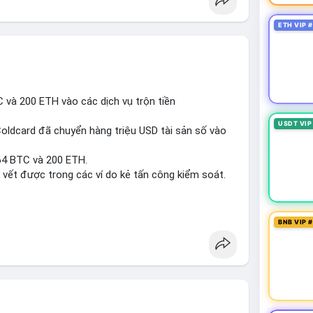
ETH VIP 
 và 200 ETH vào các dịch vụ trộn tiền
USDT VIP
Coldcard đã chuyển hàng triệu USD tài sản số vào
64 BTC và 200 ETH.
y vết được trong các ví do kẻ tấn công kiểm soát.
ncesquare
#cryptonews
BNB VIP 