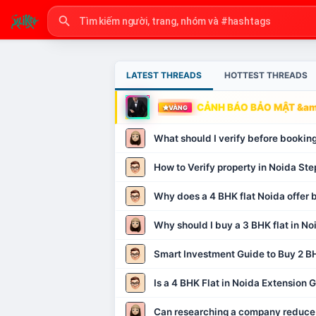
LATEST THREADS
HOTTEST THREADS
CẢNH BÁO BẢO MẬT &amp
VÀNG
What should I verify before booking
How to Verify property in Noida Ste
Why does a 4 BHK flat Noida offer b
Why should I buy a 3 BHK flat in No
Smart Investment Guide to Buy 2 BH
Is a 4 BHK Flat in Noida Extension
Can researching a company reduce