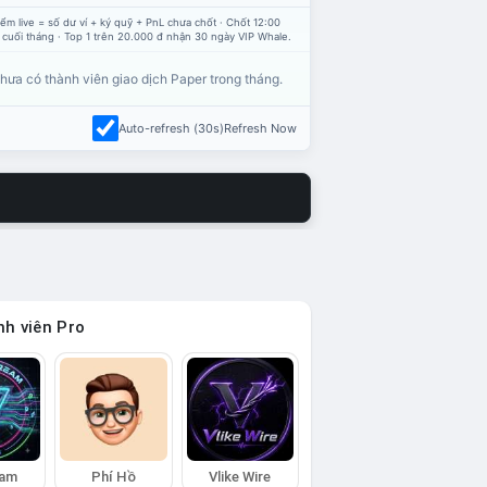
ểm live = số dư ví + ký quỹ + PnL chưa chốt · Chốt 12:00
 cuối tháng · Top 1 trên 20.000 đ nhận 30 ngày VIP Whale.
hưa có thành viên giao dịch Paper trong tháng.
Auto-refresh (30s)
Refresh Now
h viên Pro
eam
Phí Hồ
Vlike Wire