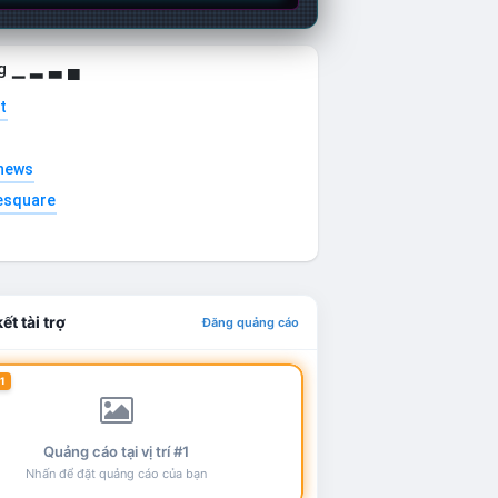
g ▁ ▂ ▃ ▄
t
news
esquare
ết tài trợ
Đăng quảng cáo
1
Quảng cáo tại vị trí #1
Nhấn để đặt quảng cáo của bạn