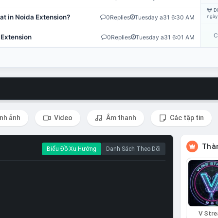
Đi
at in Noida Extension?
0
Replies
Tuesday a31 6:30 AM
ngày
C
 Extension
0
Replies
Tuesday a31 6:01 AM
nh ảnh
Video
Âm thanh
Các tập tin
Thàn
Biểu Đồ Xu Hướng
Danh Sách Theo Dõi
V Str