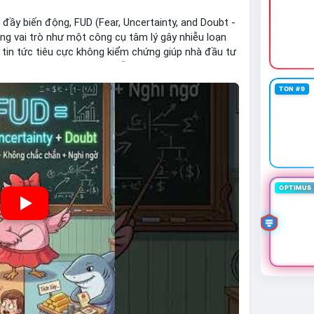
 đầy biến động, FUD (Fear, Uncertainty, and Doubt -
ng vai trò như một công cụ tâm lý gây nhiễu loạn
c tin tức tiêu cực không kiểm chứng giúp nhà đầu tư
lầm do tâm lý đám đông dẫn dắt. Việc nhận diện
ể duy trì chiến lược đầu tư dài hạn và bảo vệ nguồn
TON #9
OPTIMUS 