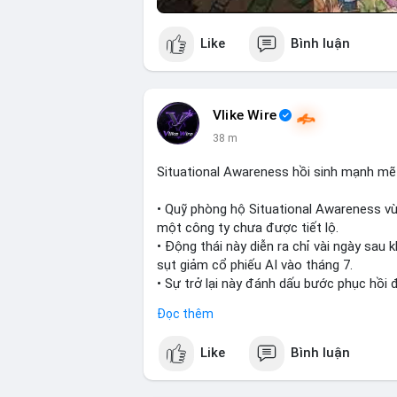
Like
Bình luận
Vlike Wire
38 m
Situational Awareness hồi sinh mạnh mẽ
• Quỹ phòng hộ Situational Awareness vừ
một công ty chưa được tiết lộ.
• Động thái này diễn ra chỉ vài ngày sau
sụt giảm cổ phiếu AI vào tháng 7.
• Sự trở lại này đánh dấu bước phục hồi
Đọc thêm
#cryptonews
#investment
#situational
Like
Bình luận
$btc $eth
#vlikevn
#titanbot