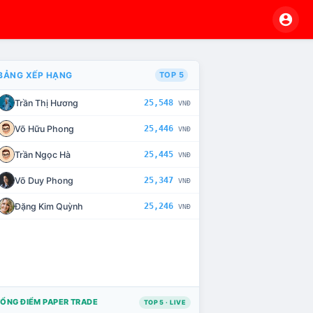
BẢNG XẾP HẠNG
TOP 5
Trần Thị Hương
25,548
VNĐ
VÀ CHẾ TÀI XỬ LÝ VI PHẠM
Võ Hữu Phong
25,446
VNĐ
Trần Ngọc Hà
25,445
VNĐ
Võ Duy Phong
25,347
VNĐ
Đặng Kim Quỳnh
25,246
VNĐ
ỔNG ĐIỂM PAPER TRADE
TOP 5 · LIVE