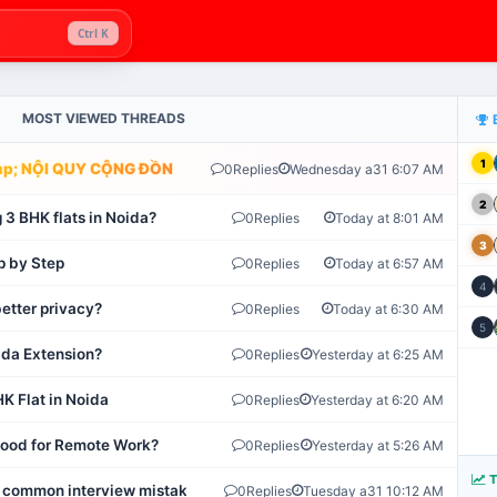
Ctrl K
MOST VIEWED THREADS
1
; NỘI QUY CỘNG ĐỒNG VLIKE.VN: HỆ THỐNG GIÁM SÁT TỰ ĐỘNG 
0
Replies
Wednesday a31 6:07 AM
2
 3 BHK flats in Noida?
0
Replies
Today at 8:01 AM
3
p by Step
0
Replies
Today at 6:57 AM
4
etter privacy?
0
Replies
Today at 6:30 AM
5
ida Extension?
0
Replies
Yesterday at 6:25 AM
K Flat in Noida
0
Replies
Yesterday at 6:20 AM
 Good for Remote Work?
0
Replies
Yesterday at 5:26 AM
T
 common interview mistakes?
0
Replies
Tuesday a31 10:12 AM