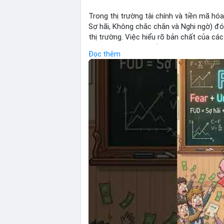
Trong thị trường tài chính và tiền mã hóa
Sợ hãi, Không chắc chắn và Nghi ngờ) đó
thị trường. Việc hiểu rõ bản chất của cá
tránh được các quyết định bán tháo sai 
Đọc thêm
các bẫy tâm lý này là yếu tố then chốt đ
vốn trước những biến động ngắn hạn.
🎥 Xem video trực tiếp tại:
Nguồn: Cú Thông Thái