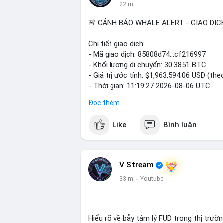
22 m
🚨 CẢNH BÁO WHALE ALERT - GIAO DỊC
Chi tiết giao dịch:
- Mã giao dịch: 85808d74...cf216997
- Khối lượng di chuyển: 30.3851 BTC
- Giá trị ước tính: $1,963,594.06 USD (the
- Thời gian: 11:19:27 2026-08-06 UTC
Đọc thêm
Nhận định phân tích: Giao dịch gần 2 tri
hoặc cá voi đang tái cơ cấu danh mục. V
Like
Bình luận
30,38 BTC có thể là bước khởi đầu cho m
sang ví lạnh để nắm giữ dài hạn. Tín hiệ
đổ về sàn giao dịch trong vài giờ tới, áp
tại.
V Stream
33 m
·
Youtube
Lời khuyên cho nhà đầu tư nhỏ lẻ: Khôn
đơn lẻ. Hãy quan sát thêm các lệnh chuy
lớn. Nếu BTC giữ vững trên vùng hỗ trợ $
Hiểu rõ về bẫy tâm lý FUD trong thị trườn
#30dot3851btc
#giaodichlon
#tamlythit