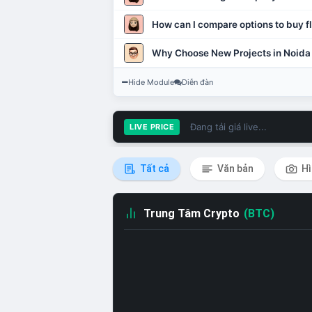
How can I compare options to buy fl
Why Choose New Projects in Noida
Hide Module
Diễn đàn
Đang tải giá live...
LIVE PRICE
Tất cả
Văn bản
Hì
Trung Tâm Crypto
(BTC)