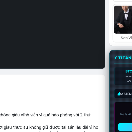
Sơn Vl
⚡ TITA
BT
----
--%
SYSTEM:
hông giàu vĩnh viễn vì quá hảo phóng với 2 thứ
Trợ lý A
 giàu thực sự không giữ được tài sản lâu dài vì họ