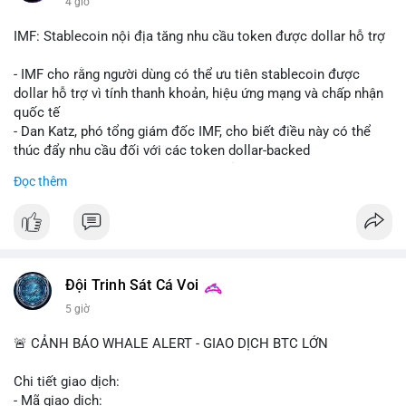
4 giờ
Starship 13. Telegram nhấn mạnh luật mới tại Brazil và tranh
luận về Clearity Act.
IMF: Stablecoin nội địa tăng nhu cầu token được dollar hỗ trợ
💡 NHẬN ĐỊNH & KHUYẾN NGHỊ: Tâm lý ngắn hạn vẫn tiêu
- IMF cho rằng người dùng có thể ưu tiên stablecoin được
cực do sợ hãi, nhưng xu hướng coin nhỏ và tin tức AI/NVIDA
dollar hỗ trợ vì tính thanh khoản, hiệu ứng mạng và chấp nhận
có thể tạo cơ hội mua sớm. Cần theo dõi sự thay đổi trong
quốc tế
chính sách crypto Mỹ.
- Dan Katz, phó tổng giám đốc IMF, cho biết điều này có thể
thúc đẩy nhu cầu đối với các token dollar-backed
📊 Nguồn: Radar Tâm Lý Thị Trường
- Nhận định được đưa ra trong bối cảnh các quốc gia phát
Đọc thêm
triển stablecoin nội địa
$btc $eth
#vlikevn
#titanbot
Đội Trinh Sát Cá Voi
📰 Nguồn: Cointelegraph
5 giờ
🚨 CẢNH BÁO WHALE ALERT - GIAO DỊCH BTC LỚN
Chi tiết giao dịch:
- Mã giao dịch: