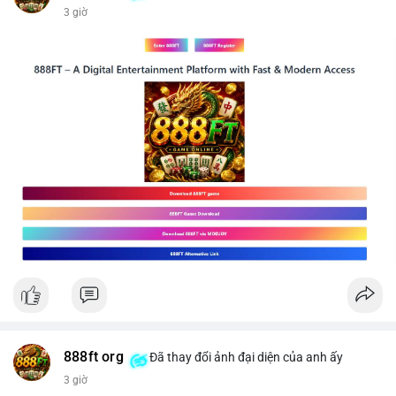
3 giờ
📰 Nguồn: CoinDesk
888ft org
Đã thay đổi ảnh đại diện của anh ấy
3 giờ