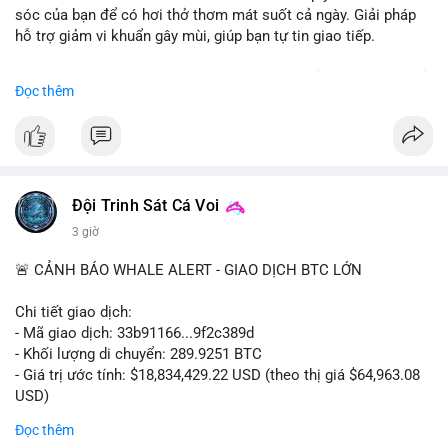
sóc của bạn để có hơi thở thơm mát suốt cả ngày. Giải pháp
hỗ trợ giảm vi khuẩn gây mùi, giúp bạn tự tin giao tiếp.
Bắt đầu ngay hôm nay với bước chăm sóc nhỏ nhưng hiệu quả
Đọc thêm
lớn cho nụ cười khỏe mạnh.
#dentabiome
#badbreathsolution
#hoithothommat
#chamsocrangmieng
#suckhoerangmieng
#nucuoitutin
Đội Trinh Sát Cá Voi
3 giờ
🚨 CẢNH BÁO WHALE ALERT - GIAO DỊCH BTC LỚN
Chi tiết giao dịch:
- Mã giao dịch: 33b91166...9f2c389d
- Khối lượng di chuyển: 289.9251 BTC
- Giá trị ước tính: $18,834,429.22 USD (theo thị giá $64,963.08
USD)
- Thời gian: 08:19:30 2026-08-08 UTC
Đọc thêm