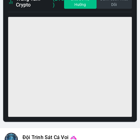
Crypto
)
Hướng
Dõi
Đội Trinh Sát Cá Voi