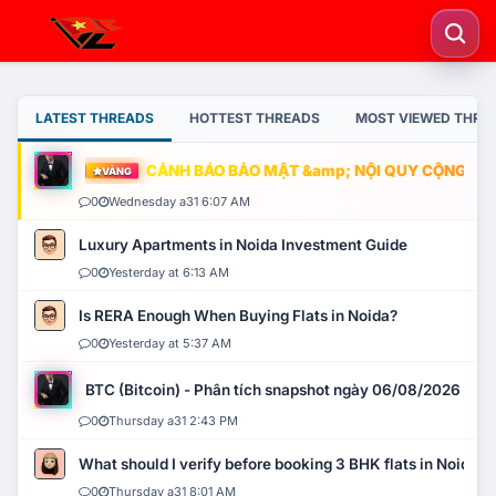
LATEST THREADS
HOTTEST THREADS
MOST VIEWED THRE
CẢNH BÁO BẢO MẬT &amp; NỘI QUY CỘNG ĐỒNG
VÀNG
0
Wednesday a31 6:07 AM
Luxury Apartments in Noida Investment Guide
0
Yesterday at 6:13 AM
Is RERA Enough When Buying Flats in Noida?
0
Yesterday at 5:37 AM
BTC (Bitcoin) - Phân tích snapshot ngày 06/08/2026
0
Thursday a31 2:43 PM
What should I verify before booking 3 BHK flats in Noida?
0
Thursday a31 8:01 AM