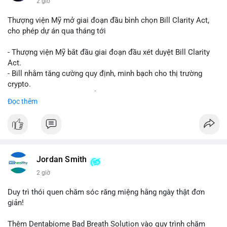
2 giờ
Thượng viện Mỹ mở giai đoạn đầu bình chọn Bill Clarity Act,
cho phép dự án qua tháng tới
- Thượng viện Mỹ bắt đầu giai đoạn đầu xét duyệt Bill Clarity
Act.
- Bill nhằm tăng cường quy định, minh bạch cho thị trường
crypto.
- Đạt 60 phiếu cần thiết để tiến tới tháng tới.
Đọc thêm
- Bill có thể ảnh hưởng pháp lý, hoạt động của các đồng tiền kỹ
thuật số.
#binancesquare
#cryptonews
#regulation
#ussenate
#clarityact
Jordan Smith
$btc $eth
2 giờ
#vlikevn
#titanbot
Duy trì thói quen chăm sóc răng miệng hằng ngày thật đơn
giản!
📰 Nguồn: CoinDesk
Thêm Dentabiome Bad Breath Solution vào quy trình chăm