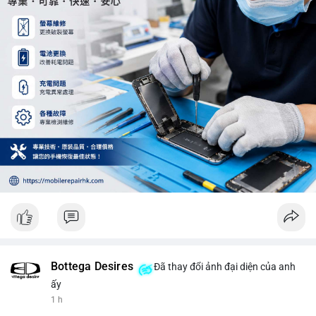
trung trong 24 giờ tới.
#12dot29btc
#vilanh
#tichluydaihan
#phienau
#btcmempool
Bottega Desires
Đã thay đổi ảnh đại diện của anh
ấy
1 h