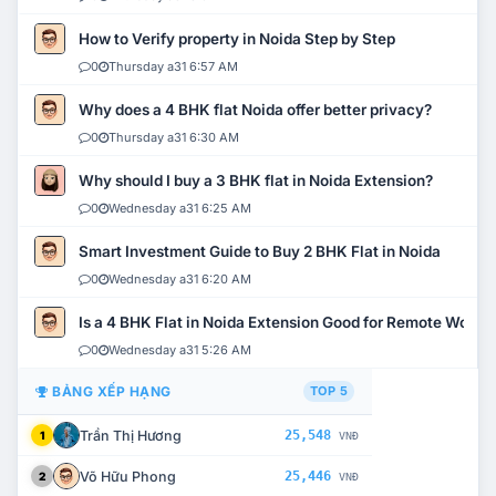
How to Verify property in Noida Step by Step
0
Thursday a31 6:57 AM
Why does a 4 BHK flat Noida offer better privacy?
0
Thursday a31 6:30 AM
Why should I buy a 3 BHK flat in Noida Extension?
0
Wednesday a31 6:25 AM
Smart Investment Guide to Buy 2 BHK Flat in Noida
0
Wednesday a31 6:20 AM
Is a 4 BHK Flat in Noida Extension Good for Remote Work?
0
Wednesday a31 5:26 AM
BẢNG XẾP HẠNG
TOP 5
Trần Thị Hương
25,548
1
VNĐ
Võ Hữu Phong
25,446
2
VNĐ