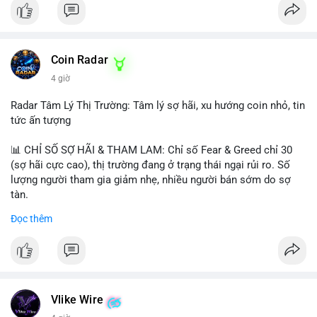
Coin Radar
4 giờ
Radar Tâm Lý Thị Trường: Tâm lý sợ hãi, xu hướng coin nhỏ, tin
tức ấn tượng
📊 CHỈ SỐ SỢ HÃI & THAM LAM: Chỉ số Fear & Greed chỉ 30
(sợ hãi cực cao), thị trường đang ở trạng thái ngại rủi ro. Số
lượng người tham gia giảm nhẹ, nhiều người bán sớm do sợ
tàn.
Đọc thêm
📈 XU HƯỚNG TÌM KIẾM & THẢO LUẬN: Biconomy (BICO),
Pudgy Penguins (PENGU), Bitcoin SV (BSV) và Kaspa (KAS) là
coin được tìm kiếm nhiều nhất. Chủ đề NFT (Pudgy Penguins),
AI (Hyperliquid) và ổn định (BSV) nổi bật.
💬 DÒNG CHẢY TIN TỨC & TRUYỀN THÔNG: Bàn tán trên
Vlike Wire
Binance Square tập trung vào lệnh kẹp, dự báo NVDA và Musk