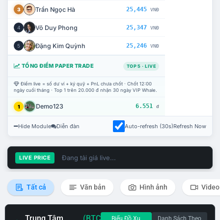
Trần Ngọc Hà
25,445
3
VNĐ
Võ Duy Phong
25,347
4
VNĐ
Đặng Kim Quỳnh
25,246
5
VNĐ
TỔNG ĐIỂM PAPER TRADE
TOP 5 · LIVE
Điểm live = số dư ví + ký quỹ + PnL chưa chốt · Chốt 12:00
ngày cuối tháng · Top 1 trên 20.000 đ nhận 30 ngày VIP Whale.
Demo123
6.551
1
đ
Hide Module
Diễn đàn
Auto-refresh (30s)
Refresh Now
Đang tải giá live...
LIVE PRICE
Tất cả
Văn bản
Hình ảnh
Video
Trung Tâm
(BTC
Biểu Đồ Xu
Danh Sách Theo