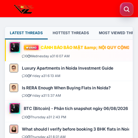
LATEST THREADS
HOTTEST THREADS
MOST VIEWED THRE
CẢNH BÁO BẢO MẬT &amp; NỘI QUY CỘNG ĐỒNG
VÀNG
0
Wednesday a31 6:07 AM
Luxury Apartments in Noida Investment Guide
0
Friday a31 6:13 AM
Is RERA Enough When Buying Flats in Noida?
0
Friday a31 5:37 AM
BTC (Bitcoin) - Phân tích snapshot ngày 06/08/2026
0
Thursday a31 2:43 PM
What should I verify before booking 3 BHK flats in Noida?
0
Thursday a31 8:01 AM