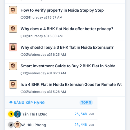
How to Verify property in Noida Step by Step
0
Thursday a31 6:57 AM
Why does a 4 BHK flat Noida offer better privacy?
0
Thursday a31 6:30 AM
Why should I buy a 3 BHK flat in Noida Extension?
0
Wednesday a31 6:25 AM
Smart Investment Guide to Buy 2 BHK Flat in Noida
0
Wednesday a31 6:20 AM
Is a 4 BHK Flat in Noida Extension Good for Remote Work?
0
Wednesday a31 5:26 AM
BẢNG XẾP HẠNG
TOP 5
Trần Thị Hương
25,548
1
VNĐ
Võ Hữu Phong
25,446
2
VNĐ