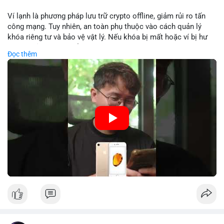
Lời khuyên: Nhà đầu tư nhỏ lẻ nên theo dõi sát dòng tiền xác
Ví lạnh là phương pháp lưu trữ crypto offline, giảm rủi ro tấn
nhận và tránh vào lệnh đòn bẩy quá mức trong 24 giờ tới. Quan
công mạng. Tuy nhiên, an toàn phụ thuộc vào cách quản lý
sát phản ứng giá tại vùng hỗ trợ $64,000 để đưa ra quyết định
khóa riêng tư và bảo vệ vật lý. Nếu khóa bị mất hoặc ví bị hư
hợp lý.
hại, tài sản không thể khôi phục. Các nhà chuyên gia khuyên
Đọc thêm
nên kết hợp với biện pháp dự phòng như sao lưu khóa và chọn
#89btc
#mempoolbitcoin
#dongtiencavoi
#aplucban
nhà sản xuất uy tín.
#phantichonchain
🎥 Xem video trực tiếp tại:
Nguồn: 5 Phút Crypto