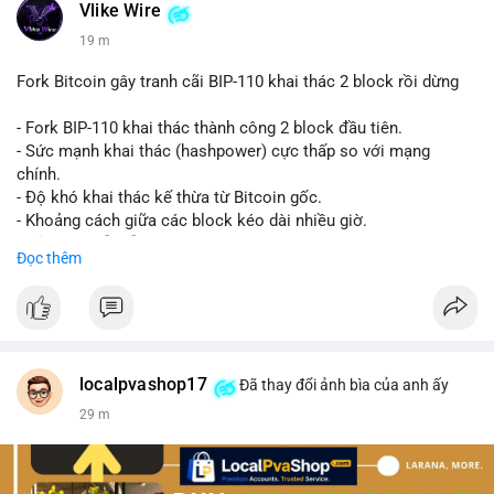
Vlike Wire
19 m
Fork Bitcoin gây tranh cãi BIP-110 khai thác 2 block rồi dừng
- Fork BIP-110 khai thác thành công 2 block đầu tiên.
- Sức mạnh khai thác (hashpower) cực thấp so với mạng
chính.
- Độ khó khai thác kế thừa từ Bitcoin gốc.
- Khoảng cách giữa các block kéo dài nhiều giờ.
- Cả hai chuỗi vẫn chấp nhận cùng một giao dịch.
Đọc thêm
#bitcoin
#btc
#cryptonews
#blockchain
#bip110
$btc
#vlikevn
#titanbot
localpvashop17
Đã thay đổi ảnh bìa của anh ấy
29 m
📰 Nguồn: CoinDesk