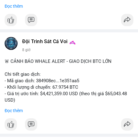
- Thảo luận về phương án hard fork dự phòng nếu cần
Đọc thêm
#556btc
#36trusd
#cavoichuyentien
#aplucban
#tichluydaihan
$btc
#btc
#vlikevn
#titanbot
📰 Nguồn: Cointelegraph
Đội Trinh Sát Cá Voi
8 giờ
🚨 CẢNH BÁO WHALE ALERT - GIAO DỊCH BTC LỚN
Chi tiết giao dịch:
- Mã giao dịch: 384908ec...1e351aa5
- Khối lượng di chuyển: 67.9754 BTC
- Giá trị ước tính: $4,421,359.00 USD (theo thị giá $65,043.48
USD)
- Thời gian: 21:19:29 2026-08-08 UTC
Đọc thêm
Nhận định phân tích:
Khối lượng 67.97 BTC trị giá hơn 4.4 triệu USD được di chuyển
trong một giao dịch duy nhất trên mempool. Quy mô này nằm