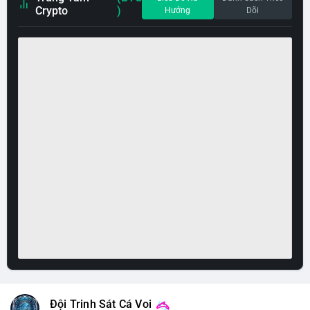
Crypto
)
Hướng
Dõi
Đội Trinh Sát Cá Voi