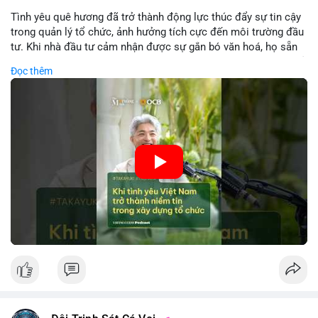
Tình yêu quê hương đã trở thành động lực thúc đẩy sự tin cậy
trong quản lý tổ chức, ảnh hưởng tích cực đến môi trường đầu
tư. Khi nhà đầu tư cảm nhận được sự gắn bó văn hoá, họ sẵn
sàng đầu tư dài hạn vào các doanh nghiệp nội địa, bao gồm cả
Đọc thêm
các công ty blockchain và tiền mã hoá. Sự tăng cường niềm
tin này giúp giảm rủi ro thị trường, cải thiện chi phí vốn và thúc
đẩy sự phát triển bền vững của ngành công nghệ tài chính. Các
nhà quản lý cần khai thác tinh thần này để xây dựng chiến lược
phát triển bền vững và thu hút vốn đầu tư.
🎥 Xem video trực tiếp tại:
Nguồn: VIETSUCCESS