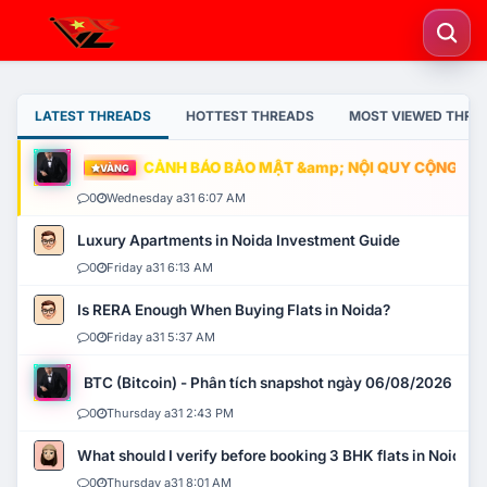
LATEST THREADS
HOTTEST THREADS
MOST VIEWED THRE
CẢNH BÁO BẢO MẬT &amp; NỘI QUY CỘNG ĐỒNG
VÀNG
0
Wednesday a31 6:07 AM
Luxury Apartments in Noida Investment Guide
0
Friday a31 6:13 AM
Is RERA Enough When Buying Flats in Noida?
0
Friday a31 5:37 AM
BTC (Bitcoin) - Phân tích snapshot ngày 06/08/2026
0
Thursday a31 2:43 PM
What should I verify before booking 3 BHK flats in Noida?
0
Thursday a31 8:01 AM