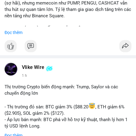
(sợ hãi), nhưng memecoin như PUMP, PENGU, CASHCAT vẫn
thu hút sự quan tâm lớn. Tỷ lệ tham gia giao dịch tăng trên các
nền tảng như Binance Square.
📈 XU HƯỚNG TÌM KIẾM & THẢO LUẬN: TUT, PUMP, PENGU,
Đọc thêm
CASHCAT, SUI, TAO xuất hiện nhiều trong tìm kiếm Việt Nam
và quốc tế. Chủ đề "tăng giá nhanh" và "bài toán mới" là chủ đề
hấp dẫn. Bàn tán về SPCX và SAGA cũng hấp dẫn.
💬 DÒNG CHẢY TIN TỨC & TRUYỀN THÔNG: Bàn tán về "long
SAGA", "short SPCX", và "đã ngồi ăn ở khách sạn 5*" (từ bài
Vlike Wire
đăng Binance Square). Tin tức về BIP-110 Bitcoin và SKR token
1 h
Solana tăng 250% FDV. Cập nhật về airdrop MMT và tích hợp
BNB Smart Chain.
Thị trường Crypto biến động mạnh: Trump, Saylor và các
chuyển động lớn
💡 NHẬN ĐỊNH & KHUYẾN NGHỊ: Tâm lý thị trường phân cực.
Sợ hãi do chỉ số thấp nhưng xu hướng memecoin và tin tức
- Thị trường đỏ sàn: BTC giảm 3% ($88.20
, ETH giảm 6%
tích cực (BTC ETF, SKR) tạo áp lực lên giá. Rủi ro từ các đề cày
($2.905), SOL giảm 2% ($127).
SPCX và SAGA vẫn cao. Cần theo dõi xu hướng "long" hoặc
- Áp lực bán mạnh: BTC phá vỡ hỗ trợ kỹ thuật, thanh lý hơn 1
"short" theo chiến lược cá nhân.
tỷ USD lệnh Long.
- Tin tức quan trọng: Trump Media dự kiến airdrop token cho
Đọc thêm