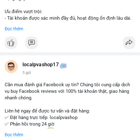
Ưu điểm vượt trội:
- Tài khoản được xác minh đầy đủ, hoạt động ổn định lâu dài.
- Hỗ trợ khách hàng 24/7, phản hồi nhanh chóng.
Đọc thêm
- Giao dịch an toàn, bảo mật thông tin.
Đặt hàng ngay hôm nay để nhận ưu đãi tốt nhất!
Liên hệ với chúng tôi qua:
localpvashop17
- WhatsApp: +1 (66
215-8938
- Telegram: @localpvashop
5 giờ
- Email: localpvashop@gmail.com
Cần mua đánh giá Facebook uy tín? Chúng tôi cung cấp dịch
Đừng bỏ lỡ cơ hội sở hữu tài khoản WeChat chất lượng với giá
vụ buy Facebook reviews với 100% tài khoản thật, giao hàng
tốt. Liên hệ ngay!
nhanh chóng.
Liên hệ ngay để được tư vấn và đặt hàng:
✅ Đặt hàng trực tiếp: localpvashop
✅ Phản hồi trong 24 giờ
✅ WhatsApp: +1 (66
215-8938
Đọc thêm
✅ Telegram: @localpvashop