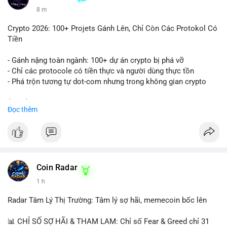
8 m
Crypto 2026: 100+ Projets Gánh Lên, Chỉ Còn Các Protokol Có
Tiền
- Gánh nặng toàn ngành: 100+ dự án crypto bị phá vỡ
- Chỉ các protocole có tiền thực và người dùng thực tồn
- Phá trộn tương tự dot-com nhưng trong không gian crypto
$btc $eth
Đọc thêm
#vlikevn
#titanbot
📰 Nguồn: CoinDesk
Coin Radar
1 h
Radar Tâm Lý Thị Trường: Tâm lý sợ hãi, memecoin bốc lên
📊 CHỈ SỐ SỢ HÃI & THAM LAM: Chỉ số Fear & Greed chỉ 31