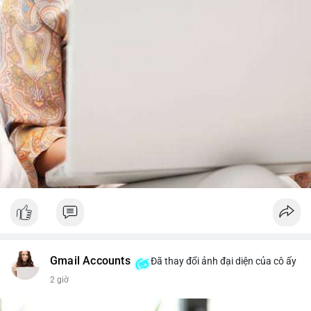
trước khi gia tăng vị thế.
Xem chi tiết các bài viết đầy đủ tại dòng thời gian của Vlike.vn!
#whalealertbtc
#feargreedindex
#bip110fork
#brazilcryptoregulation
#defitvl
Gmail Accounts
Đã thay đổi ảnh đại diện của cô ấy
2 giờ