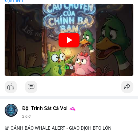
Đọc thêm
chiến lược đầu tư rõ ràng.
🎥 Xem video trực tiếp tại:
Nguồn: Cú Thông Thái
Đội Trinh Sát Cá Voi
2 giờ
🚨 CẢNH BÁO WHALE ALERT - GIAO DỊCH BTC LỚN