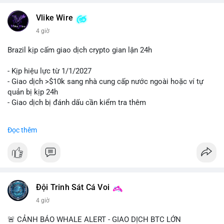
Vlike Wire
4 giờ
Brazil kịp cấm giao dịch crypto gian lận 24h
- Kịp hiệu lực từ 1/1/2027
- Giao dịch >$10k sang nhà cung cấp nước ngoài hoặc ví tự
quản bị kịp 24h
- Giao dịch bị đánh dấu cần kiểm tra thêm
#binancesquare
#cryptonews
#regulation
Đọc thêm
$btc $eth
#vlikevn
#titanbot
📰 Nguồn: Cointelegraph
Đội Trinh Sát Cá Voi
4 giờ
🚨 CẢNH BÁO WHALE ALERT - GIAO DỊCH BTC LỚN