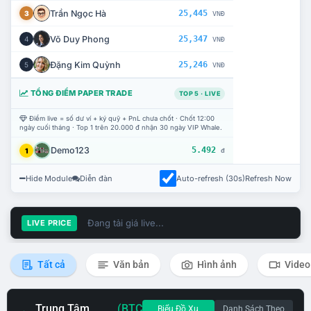
Trần Ngọc Hà
25,445
3
VNĐ
Võ Duy Phong
25,347
4
VNĐ
Đặng Kim Quỳnh
25,246
5
VNĐ
TỔNG ĐIỂM PAPER TRADE
TOP 5 · LIVE
Điểm live = số dư ví + ký quỹ + PnL chưa chốt · Chốt 12:00
ngày cuối tháng · Top 1 trên 20.000 đ nhận 30 ngày VIP Whale.
Demo123
5.492
1
đ
Hide Module
Diễn đàn
Auto-refresh (30s)
Refresh Now
Đang tải giá live...
LIVE PRICE
Tất cả
Văn bản
Hình ảnh
Video
Trung Tâm
(BTC
Biểu Đồ Xu
Danh Sách Theo