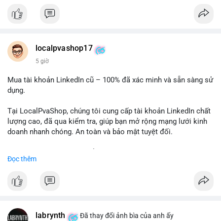
✅ Email: localpvashop@gmail.com
Chất lượng đảm bảo, hỗ trợ tận tình. Hãy liên hệ ngay hôm
nay!
localpvashop17
5 giờ
Mua tài khoản LinkedIn cũ – 100% đã xác minh và sẵn sàng sử
dụng.
Tại LocalPvaShop, chúng tôi cung cấp tài khoản LinkedIn chất
lượng cao, đã qua kiểm tra, giúp bạn mở rộng mạng lưới kinh
doanh nhanh chóng. An toàn và bảo mật tuyệt đối.
Đặt hàng ngay hôm nay để nhận ưu đãi tốt nhất!
Đọc thêm
✅ Đặt hàng: localpvashop
✅ Phản hồi trong 24 giờ
✅ WhatsApp: +1 (66
215-8938
✅ Telegram: @localpvashop
labrynth
✅ Email: localpvashop@gmail.com
Đã thay đổi ảnh bìa của anh ấy