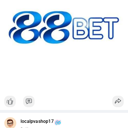
#42btc
#vilanh
#tichluydaihan
#btcmempool
#64831usd
localpvashop17