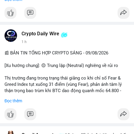
📊 Nguồn: Radar Tâm Lý Thị Trường
cổ đông vào tháng 2.
- Định chế tài chính: Delaware Life đưa BTC vào sản phẩm bảo
hiểm; Galaxy Digital lập quỹ đầu tư 100 triệu USD.
- Pháp lý: CEO Coinbase thúc đẩy khung pháp lý tại Davos; Bồ
Đào Nha chặn Polymarket.
Crypto Daily Wire
#binancesquare
#cryptonews
#btc
#eth
#sol
#xrp
1 h
$btc $eth $sol $xrp
📰 BẢN TIN TỔNG HỢP CRYPTO SÁNG - 09/08/2026
#vlikevn
#titanbot
[Xu hướng chung]: 🟡 Trung lập (Neutral) nghiêng về rủi ro
📰 Nguồn: Decrypt
Thị trường đang trong trạng thái giằng co khi chỉ số Fear &
Greed Index tụt xuống 31 điểm (vùng Fear), phản ánh tâm lý
thận trọng bao trùm khi BTC dao động quanh mốc 64.800 -
64.900 USD.
Đọc thêm
- Thị trường & Giá cả: Hoạt động cá voi diễn ra mạnh mẽ với 7
giao dịch BTC lớn được ghi nhận trong 24h qua, tổng trị giá
hơn 23,6 triệu USD. Đáng chú ý nhất là lệnh chuyển 90,94 BTC
(5,89 triệu USD) và 89,97 BTC (5,82 triệu USD), cho thấy các tổ