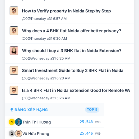
How to Verify property in Noida Step by Step
0
Thursday a31 6:57 AM
Why does a 4 BHK flat Noida offer better privacy?
0
Thursday a31 6:30 AM
Why should I buy a 3 BHK flat in Noida Extension?
0
Wednesday a31 6:25 AM
Smart Investment Guide to Buy 2 BHK Flat in Noida
0
Wednesday a31 6:20 AM
Is a 4 BHK Flat in Noida Extension Good for Remote Work?
0
Wednesday a31 5:26 AM
BẢNG XẾP HẠNG
TOP 5
Trần Thị Hương
25,548
1
VNĐ
Võ Hữu Phong
25,446
2
VNĐ