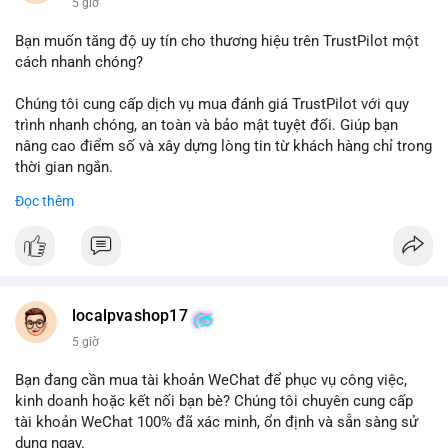
5 giờ
Bạn muốn tăng độ uy tín cho thương hiệu trên TrustPilot một
cách nhanh chóng?
Chúng tôi cung cấp dịch vụ mua đánh giá TrustPilot với quy
trình nhanh chóng, an toàn và bảo mật tuyệt đối. Giúp bạn
nâng cao điểm số và xây dựng lòng tin từ khách hàng chỉ trong
thời gian ngắn.
Đọc thêm
Đặt hàng ngay hôm nay để nhận ưu đãi:
👉 Order tại: localpvashop
👉 Phản hồi 24/7
👉 WhatsApp: +1 660 215-8938
👉 Telegram: @localpvashop
localpvashop17
👉 Email: localpvashop@gmail.com
5 giờ
Đừng bỏ lỡ cơ hội cải thiện danh tiếng trực tuyến của bạn một
Bạn đang cần mua tài khoản WeChat để phục vụ công việc,
cách hiệu quả!
kinh doanh hoặc kết nối bạn bè? Chúng tôi chuyên cung cấp
tài khoản WeChat 100% đã xác minh, ổn định và sẵn sàng sử
dụng ngay.