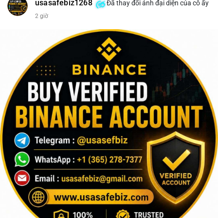
usasafebiz1268
Đã thay đổi ảnh đại diện của cô ấy
2 giờ