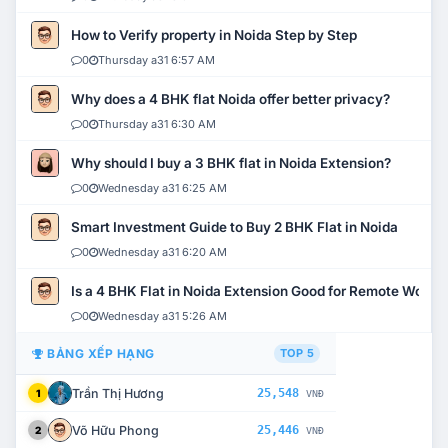
How to Verify property in Noida Step by Step
0
Thursday a31 6:57 AM
Why does a 4 BHK flat Noida offer better privacy?
0
Thursday a31 6:30 AM
Why should I buy a 3 BHK flat in Noida Extension?
0
Wednesday a31 6:25 AM
Smart Investment Guide to Buy 2 BHK Flat in Noida
0
Wednesday a31 6:20 AM
Is a 4 BHK Flat in Noida Extension Good for Remote Work?
0
Wednesday a31 5:26 AM
BẢNG XẾP HẠNG
TOP 5
Trần Thị Hương
25,548
1
VNĐ
Võ Hữu Phong
25,446
2
VNĐ