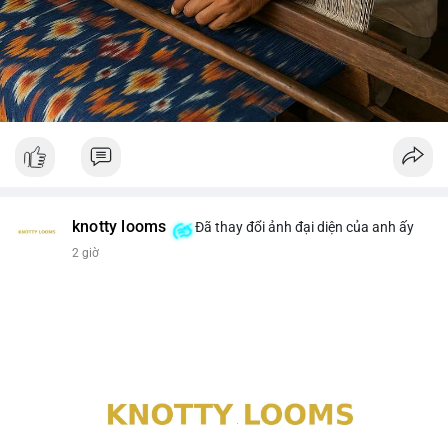
knotty looms
Đã thay đổi ảnh đại diện của anh ấy
2 giờ