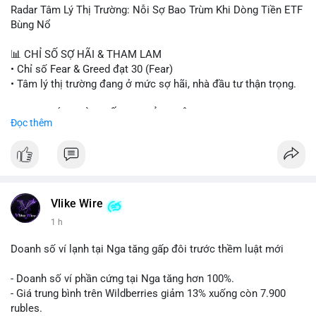
- Steak ’n Shake thưởng BTC cho nhân viên.
Radar Tâm Lý Thị Trường: Nỗi Sợ Bao Trùm Khi Dòng Tiền ETF
#binancesquare
#cryptonews
#btc
#eth
#sol
#xrp
#cc
#sky
Bùng Nổ
#sand
#bitgo
#solana
#stablecoin
#regulation
📊 CHỈ SỐ SỢ HÃI & THAM LAM
$btc $eth $sol $xrp $cc $sky $sand $skr
#skr
• Chỉ số Fear & Greed đạt 30 (Fear)
• Tâm lý thị trường đang ở mức sợ hãi, nhà đầu tư thận trọng.
#vlikevn
#titanbot
📈 XU HƯỚNG TÌM KIẾM & THẢO LUẬN
Đọc thêm
📰 Nguồn: Decrypt
• CoinGecko Trending: PENGU, TUT, ACE, CASHCAT, ANSEM,
STONKBROKER, UNI
• LunarCrush Trending: Ethereum, Solana, Dogecoin, Polkadot,
Chainlink, Taylor Swift, Tesla
• Google Trends Việt Nam: Real Madrid, Giao hữu câu lạc bộ,
Tinh hà say hi
Vlike Wire
1 h
💬 DÒNG CHẢY TIN TỨC & TRUYỀN THÔNG
• Binance Square: Cộng đồng đang tranh luận về lệnh
Doanh số ví lạnh tại Nga tăng gấp đôi trước thềm luật mới
Long/Short, kỳ vọng vào các kèo $ACE, $RAVE và lo ngại tin
xấu từ SpaceX/Musk.
- Doanh số ví phần cứng tại Nga tăng hơn 100%.
• Tin tức quốc tế: US spot Bitcoin ETFs ghi nhận dòng tiền 1 tỷ
- Giá trung bình trên Wildberries giảm 13% xuống còn 7.900
USD; Nansen founder dự báo Bitcoin không dưới 60K; Chi tiêu
rubles.