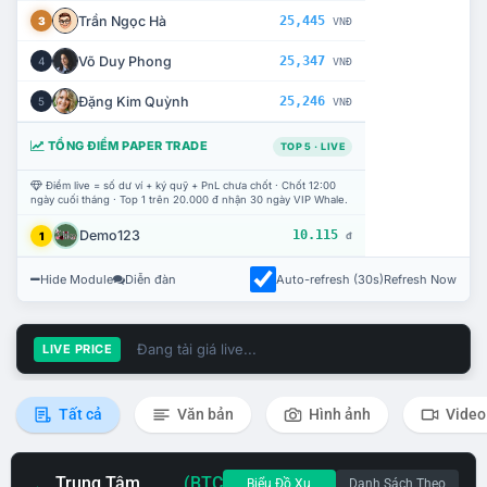
Trần Ngọc Hà
25,445
3
VNĐ
Võ Duy Phong
25,347
4
VNĐ
Đặng Kim Quỳnh
25,246
5
VNĐ
TỔNG ĐIỂM PAPER TRADE
TOP 5 · LIVE
Điểm live = số dư ví + ký quỹ + PnL chưa chốt · Chốt 12:00
ngày cuối tháng · Top 1 trên 20.000 đ nhận 30 ngày VIP Whale.
Demo123
10.115
1
đ
Hide Module
Diễn đàn
Auto-refresh (30s)
Refresh Now
Đang tải giá live...
LIVE PRICE
Tất cả
Văn bản
Hình ảnh
Video
Trung Tâm
(BTC
Biểu Đồ Xu
Danh Sách Theo