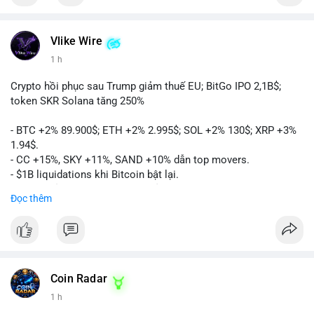
Vlike Wire
1 h
Crypto hồi phục sau Trump giảm thuế EU; BitGo IPO 2,1B$;
token SKR Solana tăng 250%
- BTC +2% 89.900$; ETH +2% 2.995$; SOL +2% 130$; XRP +3%
1.94$.
- CC +15%, SKY +11%, SAND +10% dẫn top movers.
- $1B liquidations khi Bitcoin bật lại.
- Trump hủy thuế EU, tín hiệu giảm áp lực.
Đọc thêm
- Vitalik đề xuất DVT staking cho Ethereum.
- BitGo IPO 18$/cổ phiếu, trị giá ~2B$.
- Senate Ag Committee tiến hành Clarity Act.
- Newrez tính crypto vào điều kiện vay nhà.
- HK cấp giấy phép stablecoin mới.
- Tòa án Nga công nhận crypto là tài sản.
Coin Radar
- Trump hy vọng ký bill cấu trúc thị trường crypto.
1 h
- Saga EVM bị hack 7M$, quỹ trộm chuyển sang Ethereum.