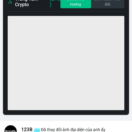
Crypto
)
Hướng
Dõi
123B
Đã thay đổi ảnh đại diện của anh ấy