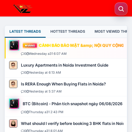
LATEST THREADS
HOTTEST THREADS
MOST VIEWED THRE
CẢNH BÁO BẢO MẬT &amp; NỘI QUY CỘNG ĐỒNG
VÀNG
0
Wednesday a31 6:07 AM
Luxury Apartments in Noida Investment Guide
0
Yesterday at 6:13 AM
Is RERA Enough When Buying Flats in Noida?
0
Yesterday at 5:37 AM
BTC (Bitcoin) - Phân tích snapshot ngày 06/08/2026
0
Thursday a31 2:43 PM
What should I verify before booking 3 BHK flats in Noida?
0
Thursday a31 8:01 AM