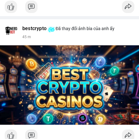
bestcrypto
Đã thay đổi ảnh bìa của anh ấy
45 m