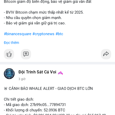
Bitcoin giảm độ biến động, bảo vệ giảm giá vẫn đắt
- BVIV Bitcoin chạm mức thấp nhất kể từ 2025.
- Nhu cầu quyền chọn giảm mạnh.
- Bảo vệ giảm giá vẫn giữ giá trị cao.
#binancesquare
#cryptonews
#btc
Đọc thêm
$btc
#vlikevn
#titanbot
📰 Nguồn: CoinDesk
Đội Trinh Sát Cá Voi
3 giờ
🚨 CẢNH BÁO WHALE ALERT - GIAO DỊCH BTC LỚN
Chi tiết giao dịch:
- Mã giao dịch: 27b99c05...77894731
- Khối lượng di chuyển: 52.0936 BTC