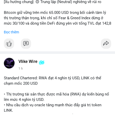
[Xu hướng chung]: 🟡 Trung lập (Neutral) nghiêng về rủi ro
📊 Nguồn: Radar Tâm Lý Thị Trường
Bitcoin giữ vững trên mốc 65.000 USD trong bối cảnh tâm lý
thị trường thận trọng, khi chỉ số Fear & Greed Index dừng ở
mức 30/100 và dòng tiền DeFi đứng yên với tổng TVL đạt 142,8
tỷ USD.
Đọc thêm
- Thị trường & Giá cả: BTC giao dịch quanh vùng 65.200 USD,
tăng gần 3% khi Iran-Oman hứa mở lại eo Hormuz, giảm lo ngại
địa chính trị. Hoạt động cá voi diễn ra sôi động với lệnh
chuyển 458 BTC trị giá gần 30 triệu USD cùng nhiều giao dịch
lớn khác. Đáng chú ý, thanh lý Short chiếm tới 81,7% tổng 35,7
Vlike Wire
triệu USD thanh lý trong 24h, cho thấy phe bán đang yếu thế.
1 h
- DeFi & Công nghệ: Standard Chartered dự báo thị trường RWA
Standard Chartered: RWA đạt 4 nghìn tỷ USD, LINK có thể
sẽ bùng nổ lên 4 nghìn tỷ USD, kéo theo giá trị token LINK có
chạm mốc 200 USD
thể tăng 25 lần, chạm mốc 200 USD vào năm 2030. Mastercard
hoàn tất thương vụ mua lại startup stablecoin BVNK trị giá 1,8
• Thị trường tài sản thực được mã hóa (RWA) dự kiến bùng nổ
tỷ USD, đánh dấu bước tiến lớn trong thanh toán số.
lên mức 4 nghìn tỷ USD.
• Nhu cầu dịch vụ oracle tăng mạnh thúc đẩy giá trị token
- Quy định & Pháp lý: FCA Anh đang xây dựng khung pháp lý
LINK.