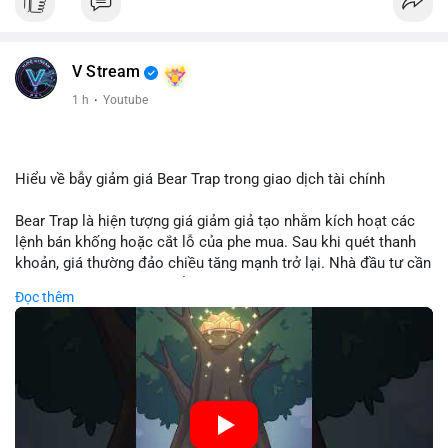
V Stream
1 h
·
Youtube
Hiểu về bẫy giảm giá Bear Trap trong giao dịch tài chính
Bear Trap là hiện tượng giá giảm giả tạo nhằm kích hoạt các
lệnh bán khống hoặc cắt lỗ của phe mua. Sau khi quét thanh
khoản, giá thường đảo chiều tăng mạnh trở lại. Nhà đầu tư cần
nhận diện mô hình này để tránh bị thao túng tâm lý và tối ưu
Đọc thêm
hóa điểm vào lệnh.
🎥 Xem video trực tiếp tại:
Nguồn: Cú Thông Thái