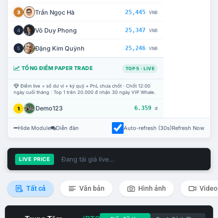
Trần Ngọc Hà
25,445
3
VNĐ
Võ Duy Phong
25,347
4
VNĐ
Đặng Kim Quỳnh
25,246
5
VNĐ
TỔNG ĐIỂM PAPER TRADE
TOP 5 · LIVE
Điểm live = số dư ví + ký quỹ + PnL chưa chốt · Chốt 12:00
ngày cuối tháng · Top 1 trên 20.000 đ nhận 30 ngày VIP Whale.
Demo123
6.359
1
đ
Hide Module
Diễn đàn
Auto-refresh (30s)
Refresh Now
Đang tải giá live...
LIVE PRICE
Tất cả
Văn bản
Hình ảnh
Video