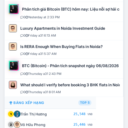
Phân tích giá Bitcoin (BTC) hôm nay: Liệu nỗi sợ hãi có mở 
0
Yesterday at 2:33 PM
Luxury Apartments in Noida Investment Guide
0
Friday a31 6:13 AM
Is RERA Enough When Buying Flats in Noida?
0
Friday a31 5:37 AM
BTC (Bitcoin) - Phân tích snapshot ngày 06/08/2026
0
Thursday a31 2:43 PM
What should I verify before booking 3 BHK flats in Noida?
0
Thursday a31 8:01 AM
BẢNG XẾP HẠNG
TOP 5
Trần Thị Hương
25,548
1
VNĐ
Võ Hữu Phong
25,446
2
VNĐ