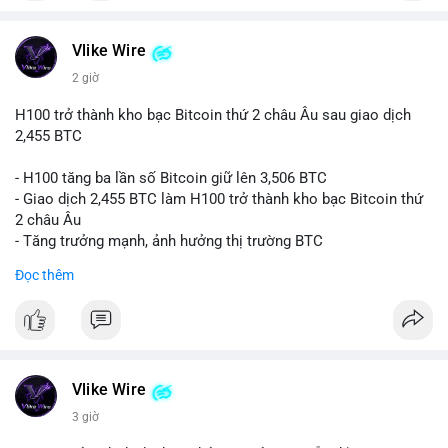
#vlikevn
#titanbot
📰 Nguồn: CoinDesk
Vlike Wire
2 giờ
H100 trở thành kho bạc Bitcoin thứ 2 châu Âu sau giao dịch
2,455 BTC
- H100 tăng ba lần số Bitcoin giữ lên 3,506 BTC
- Giao dịch 2,455 BTC làm H100 trở thành kho bạc Bitcoin thứ
2 châu Âu
- Tăng trưởng mạnh, ảnh hưởng thị trường BTC
Đọc thêm
#binancesquare
#cryptonews
#btc
$btc
#vlikevn
#titanbot
Vlike Wire
📰 Nguồn: Cointelegraph
3 giờ