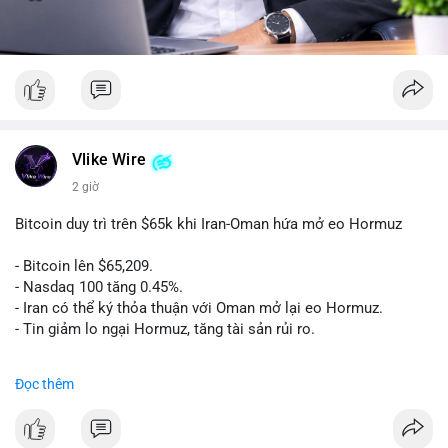
Vlike Wire
2 giờ
Bitcoin duy trì trên $65k khi Iran-Oman hứa mở eo Hormuz
- Bitcoin lên $65,209.
- Nasdaq 100 tăng 0.45%.
- Iran có thể ký thỏa thuận với Oman mở lại eo Hormuz.
- Tin giảm lo ngại Hormuz, tăng tài sản rủi ro.
#binancesquare
#cryptonews
#btc
Đọc thêm
$btc