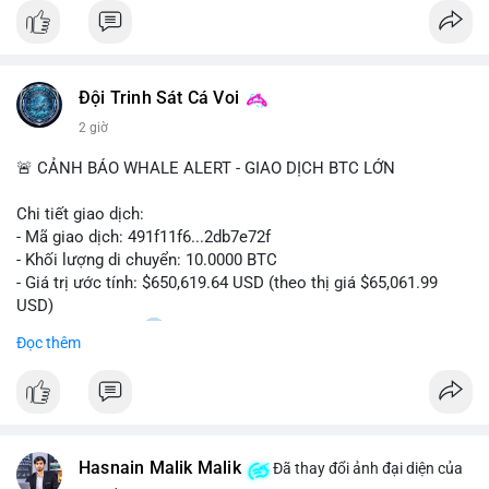
#bitcoin
#btc
#cryptonews
#binancesquare
#cpi
$btc
Đội Trinh Sát Cá Voi
#vlikevn
#titanbot
2 giờ
📰 Nguồn: Cointelegraph
🚨 CẢNH BÁO WHALE ALERT - GIAO DỊCH BTC LỚN
Chi tiết giao dịch:
- Mã giao dịch: 491f11f6...2db7e72f
- Khối lượng di chuyển: 10.0000 BTC
- Giá trị ước tính: $650,619.64 USD (theo thị giá $65,061.99
USD)
- Thời gian: 11:20
2 2026-08-10 UTC
Đọc thêm
Nhận định phân tích hành vi của Cá voi dựa trên giao dịch này:
Giao dịch 10 BTC trị giá hơn 650 nghìn USD được thực hiện
trong khung giờ thanh khoản thấp, cho thấy chủ ví có thể đang
tái cơ cấu danh mục hoặc chuẩn bị thanh khoản cho các lệnh
Hasnain Malik Malik
lớn. Mức khối lượng này không quá lớn để gây áp lực bán trực
Đã thay đổi ảnh đại diện của