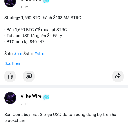
13 m
Strategy 1,690 BTC thành $108.6M STRC
- Bán 1,690 BTC để mua lại STRC
- Tài sản USD tăng lên $4.65 tỷ
- BTC còn lại 840,447
$btc
#btc
$strc
#strc
Đọc thêm
#vlikevn
#titanbot
📰 Nguồn: Cointelegraph
Vlike Wire
29 m
Sàn Coinsbuy mất 8 triệu USD do tấn công đồng bộ trên hai
blockchain