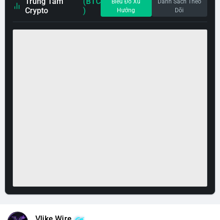
Trung Tâm
(BTC
Biểu Đồ Xu
Danh Sách Theo
Crypto
)
Hướng
Dõi
Vlike Wire