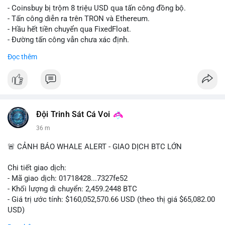
- Coinsbuy bị trộm 8 triệu USD qua tấn công đồng bộ.
- Tấn công diễn ra trên TRON và Ethereum.
- Hầu hết tiền chuyển qua FixedFloat.
- Đường tấn công vẫn chưa xác định.
Đọc thêm
#binancesquare
#cryptonews
#coinsbuy
#trx
#eth
$trx $eth
#vlikevn
#titanbot
Đội Trinh Sát Cá Voi
📰 Nguồn: CoinDesk
36 m
🚨 CẢNH BÁO WHALE ALERT - GIAO DỊCH BTC LỚN
Chi tiết giao dịch:
- Mã giao dịch: 01718428...7327fe52
- Khối lượng di chuyển: 2,459.2448 BTC
- Giá trị ước tính: $160,052,570.66 USD (theo thị giá $65,082.00
USD)
- Thời gian: 12:19:48 2026-08-10 UTC