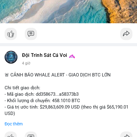
#52dot09btc
#chuyenvilanh
#tichluydaihan
#mempoolbtc
#giaodichlon
Đội Trinh Sát Cá Voi
4 giờ
🚨 CẢNH BÁO WHALE ALERT - GIAO DỊCH BTC LỚN
Chi tiết giao dịch:
- Mã giao dịch: dd358673...a58373b3
- Khối lượng di chuyển: 458.1010 BTC
- Giá trị ước tính: $29,863,609.09 USD (theo thị giá $65,190.01
USD)
- Thời gian: 09:19:51 2026-08-10 UTC
Đọc thêm
Nhận định phân tích hành vi của Cá voi dựa trên giao dịch này: