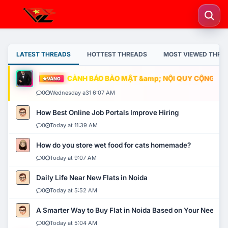
LATEST THREADS
HOTTEST THREADS
MOST VIEWED THRE
CẢNH BÁO BẢO MẬT &amp; NỘI QUY CỘNG ĐỒNG
VÀNG
0
Wednesday a31 6:07 AM
How Best Online Job Portals Improve Hiring
0
Today at 11:39 AM
How do you store wet food for cats homemade?
0
Today at 9:07 AM
Daily Life Near New Flats in Noida
0
Today at 5:52 AM
A Smarter Way to Buy Flat in Noida Based on Your Needs
0
Today at 5:04 AM