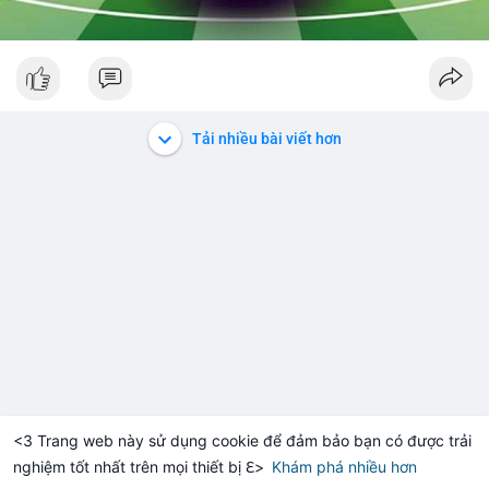
Tải nhiều bài viết hơn
<3 Trang web này sử dụng cookie để đảm bảo bạn có được trải
nghiệm tốt nhất trên mọi thiết bị ℇ>
Khám phá nhiều hơn
Solana
BNB
$1,901.46
$72.73
H
+0.19%
SOL
-1.16%
BN