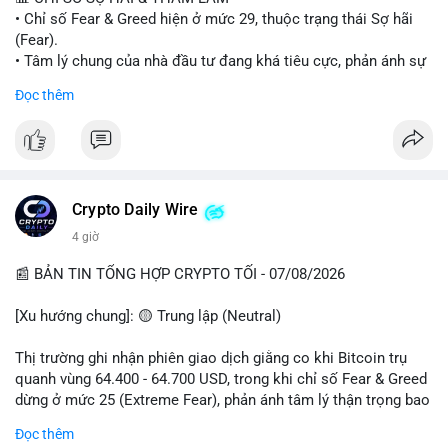
• Chỉ số Fear & Greed hiện ở mức 29, thuộc trạng thái Sợ hãi
#vlikevn
#titanbot
(Fear).
• Tâm lý chung của nhà đầu tư đang khá tiêu cực, phản ánh sự
📰 Nguồn: Cointelegraph
thận trọng cao độ trước các biến động thị trường.
Đọc thêm
📈 XU HƯỚNG TÌM KIẾM & THẢO LUẬN
• CoinGecko Trending: Plume (PLUME), Cash Cat (CASHCAT),
Biconomy (BICO), Hashflow (HFT), Ondo (ONDO), StonkBroker
(STONKBROKER), (PUMP).
• LunarCrush Trending: Ethereum, Solana, Dogecoin, Polkadot,
Crypto Daily Wire
Chainlink.
4 giờ
• Google Trends Việt Nam: Các chủ đề về bóng đá (Man Utd,
Viettel) và các từ khóa đời sống khác đang chiếm ưu thế.
📰 BẢN TIN TỔNG HỢP CRYPTO TỐI - 07/08/2026
💬 DÒNG CHẢY TIN TỨC & TRUYỀN THÔNG
[Xu hướng chung]: 🟡 Trung lập (Neutral)
• Tin tức pháp lý: Tòa phúc thẩm Hoa Kỳ giữ nguyên bản án 25
năm tù đối với Sam Bankman-Fried (FTX).
Thị trường ghi nhận phiên giao dịch giằng co khi Bitcoin trụ
• Tin tức vĩ mô: Cảnh báo về tình trạng stagflation (lạm phát
quanh vùng 64.400 - 64.700 USD, trong khi chỉ số Fear & Greed
đình trệ) từ dữ liệu PMI của Mỹ; thu nhập của người Mỹ đang
dừng ở mức 25 (Extreme Fear), phản ánh tâm lý thận trọng bao
chịu áp lực lớn.
trùm giới đầu tư.
Đọc thêm
• Tin tức Binance: Binance chuẩn bị nâng cấp dịch vụ giao dịch