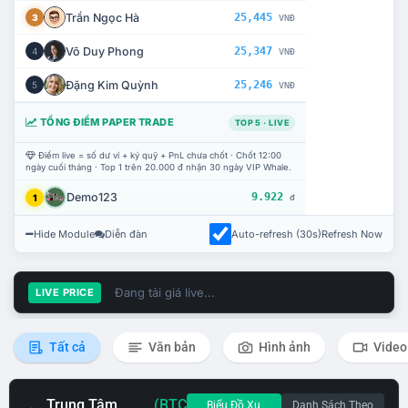
Trần Ngọc Hà
25,445
3
VNĐ
Võ Duy Phong
25,347
4
VNĐ
Đặng Kim Quỳnh
25,246
5
VNĐ
TỔNG ĐIỂM PAPER TRADE
TOP 5 · LIVE
Điểm live = số dư ví + ký quỹ + PnL chưa chốt · Chốt 12:00
ngày cuối tháng · Top 1 trên 20.000 đ nhận 30 ngày VIP Whale.
Demo123
9.922
1
đ
Hide Module
Diễn đàn
Auto-refresh (30s)
Refresh Now
Đang tải giá live...
LIVE PRICE
Tất cả
Văn bản
Hình ảnh
Video
Trung Tâm
(BTC
Biểu Đồ Xu
Danh Sách Theo