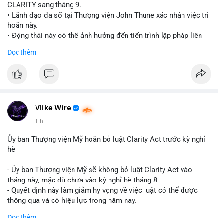
CLARITY sang tháng 9.
• Lãnh đạo đa số tại Thượng viện John Thune xác nhận việc trì
hoãn này.
• Động thái này có thể ảnh hưởng đến tiến trình lập pháp liên
quan đến khung pháp lý tiền điện tử tại Mỹ.
Đọc thêm
$btc $eth
#vlikevn
#titanbot
📰 Nguồn: Cointelegraph
Vlike Wire
1 h
Ủy ban Thượng viện Mỹ hoãn bỏ luật Clarity Act trước kỳ nghỉ
hè
- Ủy ban Thượng viện Mỹ sẽ không bỏ luật Clarity Act vào
tháng này, mặc dù chưa vào kỳ nghỉ hè tháng 8.
- Quyết định này làm giảm hy vọng về việc luật có thể được
thông qua và có hiệu lực trong năm nay.
- Luật Clarity Act nhằm cung cấp quy định rõ ràng hơn về danh
Đọc thêm