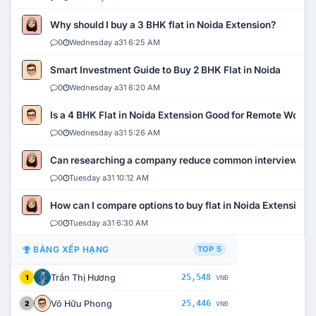
Why should I buy a 3 BHK flat in Noida Extension?
0
Wednesday a31 6:25 AM
Smart Investment Guide to Buy 2 BHK Flat in Noida
0
Wednesday a31 6:20 AM
Is a 4 BHK Flat in Noida Extension Good for Remote Work?
0
Wednesday a31 5:26 AM
Can researching a company reduce common interview mi
0
Tuesday a31 10:12 AM
How can I compare options to buy flat in Noida Extension?
0
Tuesday a31 6:30 AM
BẢNG XẾP HẠNG
TOP 5
Trần Thị Hương
25,548
1
VNĐ
Võ Hữu Phong
25,446
2
VNĐ