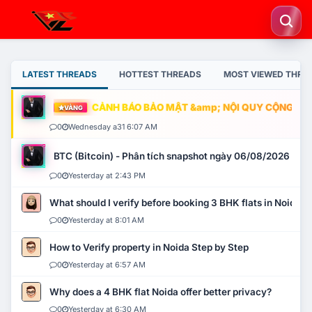
LATEST THREADS
HOTTEST THREADS
MOST VIEWED THRE
CẢNH BÁO BẢO MẬT &amp; NỘI QUY CỘNG ĐỒNG
VÀNG
0
Wednesday a31 6:07 AM
BTC (Bitcoin) - Phân tích snapshot ngày 06/08/2026
0
Yesterday at 2:43 PM
What should I verify before booking 3 BHK flats in Noida?
0
Yesterday at 8:01 AM
How to Verify property in Noida Step by Step
0
Yesterday at 6:57 AM
Why does a 4 BHK flat Noida offer better privacy?
0
Yesterday at 6:30 AM