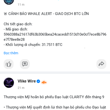
11 m
🚨 CẢNH BÁO WHALE ALERT - GIAO DỊCH BTC LỚN
Chi tiết giao dịch:
- Mã giao dịch:
5960388a21617df63b3065bea24cacedd1513d10e0cf7ece8b796
e7f78ee8e28
- Khối lượng di chuyển: 31.7511 BTC
- Giá trị ước tính: $2,042,300.50 USD (theo thị giá $64,322.12
Đọc thêm
USD)
- Thời gian: 03:19:19 2
Vlike Wire
21 m
Thượng viện Mỹ hoãn bỏ phiếu Đạo luật CLARITY đến tháng 9
• Thượng viện Mỹ quyết định lùi thời hạn bỏ phiếu cho Đạo luật