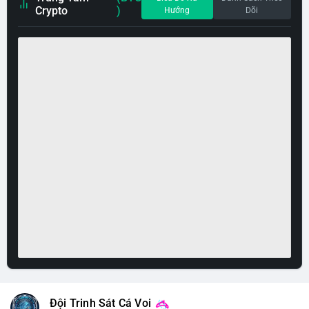
Crypto
)
Hướng
Dõi
Đội Trinh Sát Cá Voi