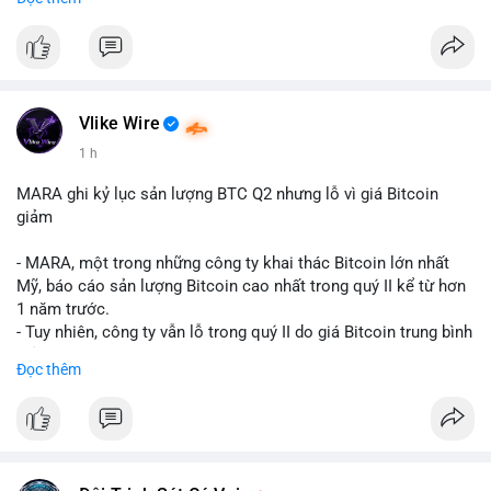
mục chứng chỉ cho tài sản số tại Mỹ.
- Sự trì hoãn có thể ảnh hưởng đến sự tin tưởng của nhà đầu tư
và phát triển thị trường crypto tại Mỹ.
$btc $eth
Vlike Wire
#vlikevn
#titanbot
1 h
📰 Nguồn: CoinDesk
MARA ghi kỷ lục sản lượng BTC Q2 nhưng lỗ vì giá Bitcoin
giảm
- MARA, một trong những công ty khai thác Bitcoin lớn nhất
Mỹ, báo cáo sản lượng Bitcoin cao nhất trong quý II kể từ hơn
1 năm trước.
- Tuy nhiên, công ty vẫn lỗ trong quý II do giá Bitcoin trung bình
giảm 28% so với cùng kỳ năm trước.
Đọc thêm
- Sự tăng sản lượng không đủ bù đắp cho sự suy giảm giá trị
của Bitcoin, ảnh hưởng trực tiếp đến doanh thu và lợi nhuận.
$btc
#btc