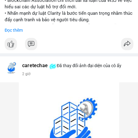
• Blockchain Association chỉ trích bài xã luận của WSJ về việc
hiểu sai các dự luật hỗ trợ đổi mới.
#vlikevn
#titanbot
• Nhấn mạnh dự luật Clarity là bước tiến quan trọng nhằm thúc
đẩy cạnh tranh và bảo vệ người tiêu dùng.
📰 Nguồn: Cointelegraph
• Phản đối các quan điểm kìm hãm sự đổi mới trong lĩnh vực
Đọc thêm
tài sản số.
#blockchain
#cryptonews
#regulation
#binancesquare
$btc $eth
caretechae
Đã thay đổi ảnh đại diện của cô ấy
#vlikevn
#titanbot
2 giờ
📰 Nguồn: CoinDesk