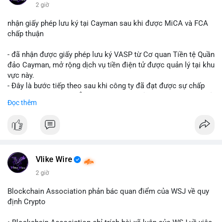
$btc $eth
2 giờ
#vlikevn
#titanbot
nhận giấy phép lưu ký tại Cayman sau khi được MiCA và FCA
chấp thuận
📰 Nguồn: CoinDesk
- đã nhận được giấy phép lưu ký VASP từ Cơ quan Tiền tệ Quần
đảo Cayman, mở rộng dịch vụ tiền điện tử được quản lý tại khu
vực này.
- Đây là bước tiếp theo sau khi công ty đã đạt được sự chấp
thuận từ MiCA (Châu Âu) và FCA (Anh), củng cố vị thế tuân thủ
Đọc thêm
quy định toàn cầu.
- Giấy phép này cho phép cung cấp dịch vụ lưu ký tài sản số
một cách hợp pháp tại Cayman, thu hút thêm khách hàng tổ
chức.
- Động thái này phản ánh xu hướng các sàn giao dịch và nền
tảng tiền điện tử tăng cường tuân thủ pháp lý để mở rộng hoạt
Vlike Wire
động.
2 giờ
#binancesquare
#cryptonews
#blockchain
#regulation
Blockchain Association phản bác quan điểm của WSJ về quy
#custody
định Crypto
$btc $eth