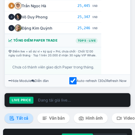
Trần Ngọc Hà
25,445
3
VNĐ
Võ Duy Phong
25,347
4
VNĐ
Đặng Kim Quỳnh
25,246
5
VNĐ
TỔNG ĐIỂM PAPER TRADE
TOP 5 · LIVE
Điểm live = số dư ví + ký quỹ + PnL chưa chốt · Chốt 12:00
ngày cuối tháng · Top 1 trên 20.000 đ nhận 30 ngày VIP Whale.
Chưa có thành viên giao dịch Paper trong tháng.
Hide Module
Diễn đàn
Auto-refresh (30s)
Refresh Now
Đang tải giá live...
LIVE PRICE
Tất cả
Văn bản
Hình ảnh
Video