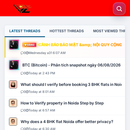
LATEST THREADS
HOTTEST THREADS
MOST VIEWED THRE
CẢNH BÁO BẢO MẬT &amp; NỘI QUY CỘNG ĐỒNG
VÀNG
0
Wednesday a31 6:07 AM
BTC (Bitcoin) - Phân tích snapshot ngày 06/08/2026
0
Today at 2:43 PM
What should I verify before booking 3 BHK flats in Noida?
0
Today at 8:01 AM
How to Verify property in Noida Step by Step
0
Today at 6:57 AM
Why does a 4 BHK flat Noida offer better privacy?
0
Today at 6:30 AM