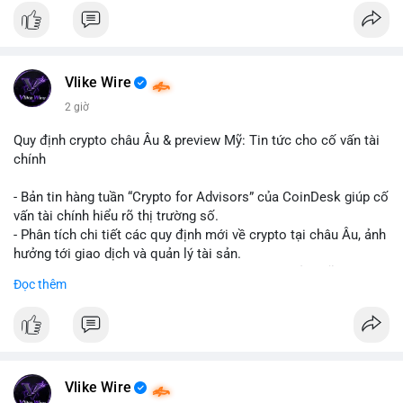
#binancesquare
#cryptonews
#hyperliquid
#rwa
#defi
$btc $eth
Vlike Wire
#vlikevn
#titanbot
2 giờ
📰 Nguồn: Cointelegraph
Quy định crypto châu Âu & preview Mỹ: Tin tức cho cố vấn tài
chính
- Bản tin hàng tuần “Crypto for Advisors” của CoinDesk giúp cố
vấn tài chính hiểu rõ thị trường số.
- Phân tích chi tiết các quy định mới về crypto tại châu Âu, ảnh
hưởng tới giao dịch và quản lý tài sản.
- Đánh giá các xu hướng và dự báo chính sách của Mỹ, giúp
Đọc thêm
nhà đầu tư chuẩn bị chiến lược.
- Cập nhật nhanh các thay đổi pháp lý, rủi ro và cơ hội đầu tư
trong lĩnh vực blockchain.
#binancesquare
#cryptonews
#regulation
#europe
#us
Vlike Wire