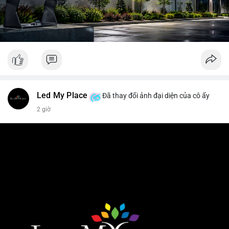
Led My Place
Đã thay đổi ảnh đại diện của cô ấy
2 giờ