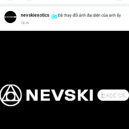
nevskiexotics
Đã thay đổi ảnh đại diện của anh ấy
18 m