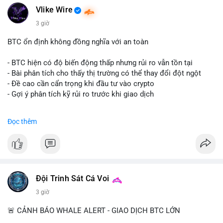
Vlike Wire
3 giờ
BTC ổn định không đồng nghĩa với an toàn
- BTC hiện có độ biến động thấp nhưng rủi ro vẫn tồn tại
- Bài phân tích cho thấy thị trường có thể thay đổi đột ngột
- Đề cao cần cẩn trọng khi đầu tư vào crypto
- Gợi ý phân tích kỹ rủi ro trước khi giao dịch
#binancesquare
#cryptonews
#btc
#marketanalysis
Đọc thêm
$btc
#vlikevn
#titanbot
📰 Nguồn: CoinDesk
Đội Trinh Sát Cá Voi
3 giờ
🚨 CẢNH BÁO WHALE ALERT - GIAO DỊCH BTC LỚN