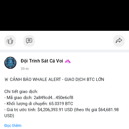
Đội Trinh Sát Cá Voi
39 m
🚨 CẢNH BÁO WHALE ALERT - GIAO DỊCH BTC LỚN
Chi tiết giao dịch:
- Mã giao dịch: 2a849cd4...450e6cf8
- Khối lượng di chuyển: 65.0319 BTC
- Giá trị ước tính: $4,206,393.91 USD (theo thị giá $64,681.98
USD)
- Thời gian: 16:19:52 2026-08-06 UTC
Đọc thêm