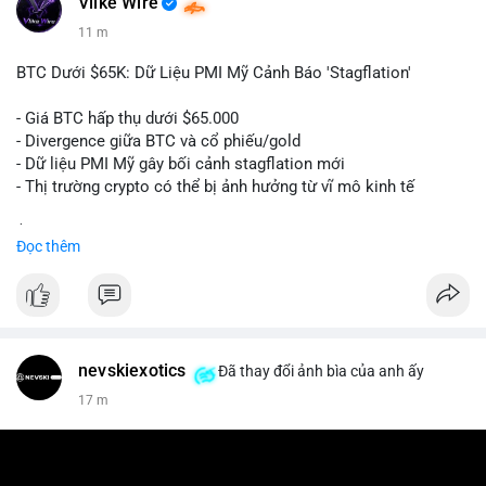
Vlike Wire
11 m
BTC Dưới $65K: Dữ Liệu PMI Mỹ Cảnh Báo 'Stagflation'
- Giá BTC hấp thụ dưới $65.000
- Divergence giữa BTC và cổ phiếu/gold
- Dữ liệu PMI Mỹ gây bối cảnh stagflation mới
- Thị trường crypto có thể bị ảnh hưởng từ vĩ mô kinh tế
$btc
#btc
Đọc thêm
#vlikevn
#titanbot
📰 Nguồn: Cointelegraph
nevskiexotics
Đã thay đổi ảnh bìa của anh ấy
17 m