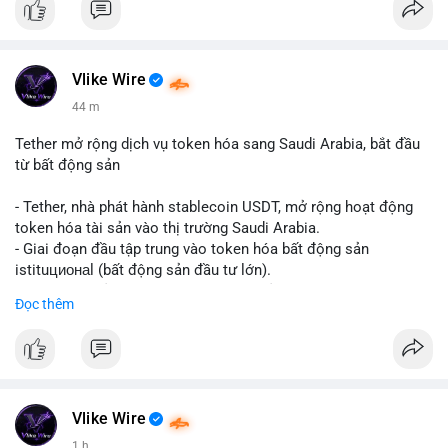
Vlike Wire
44 m
Tether mở rộng dịch vụ token hóa sang Saudi Arabia, bắt đầu
từ bất động sản
- Tether, nhà phát hành stablecoin USDT, mở rộng hoạt động
token hóa tài sản vào thị trường Saudi Arabia.
- Giai đoạn đầu tập trung vào token hóa bất động sản
istituционаl (bất động sản đầu tư lớn).
- Kế hoạch mở rộng sang các lớp tài sản khác trong tương lai.
Đọc thêm
- Bước đi này nhằm tăng khả năng truy cập và thanh khoản cho
tài sản truyền thống qua blockchain.
#binancesquare
#cryptonews
#usdt
#tether
#tokenization
#realestate
#saudiarabia
#blockchain
Vlike Wire
$usdt
1 h