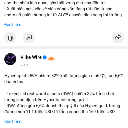
cáo thu nhập khả quan, gây thất vọng cho nhà đầu tư.
• Xuất hiện nghi vấn về việc dòng vốn đang rút dần từ các
nhóm cổ phiếu hưởng lợi từ AI để chuyển dịch sang thị trường
tiền điện tử.
Đọc thêm
• Diễn biến này có thể là tín hiệu cho thấy sự luân chuyển dòng
tiền giữa các nhóm tài sản công nghệ và crypto.
#binancesquare
#cryptonews
#marketanalysis
#ai
#investing
$btc $eth
Vlike Wire
2 giờ
#vlikevn
#titanbot
Hyperliquid: RWA chiếm 32% khối lượng giao dịch Q2, tạo 6,6%
📰 Nguồn: CoinDesk
doanh thu
- Tokenized real-world assets (RWA) chiếm 32% tổng khối
lượng giao dịch trên Hyperliquid trong quý II.
- RWA đóng góp 6,6% doanh thu quý II của Hyperliquid, tương
đương hơn 11,1 triệu USD từ tổng doanh thu 169 triệu USD.
- Đây là dấu hiệu mạnh mẽ về sự tăng trưởng của thị trường tài
Đọc thêm
sản hóa thực tế trên sàn giao dịch phi tập trung.