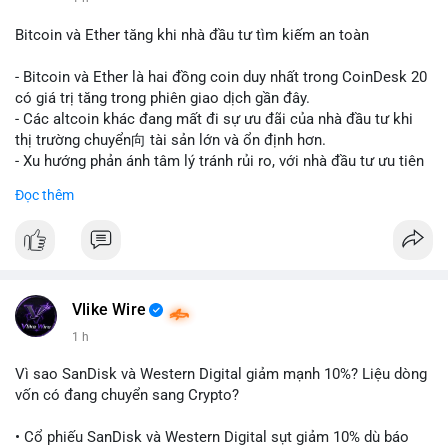
#vlikevn
#titanbot
Bitcoin và Ether tăng khi nhà đầu tư tìm kiếm an toàn
📰 Nguồn: CoinDesk
- Bitcoin và Ether là hai đồng coin duy nhất trong CoinDesk 20
có giá trị tăng trong phiên giao dịch gần đây.
- Các altcoin khác đang mất đi sự ưu đãi của nhà đầu tư khi
thị trường chuyển向 tài sản lớn và ổn định hơn.
- Xu hướng phản ánh tâm lý tránh rủi ro, với nhà đầu tư ưu tiên
các token có vốn hóa thị trường lớn nhất.
Đọc thêm
$btc
#btc
$eth
#eth
#vlikevn
#titanbot
📰 Nguồn: CoinDesk
Vlike Wire
1 h
Vì sao SanDisk và Western Digital giảm mạnh 10%? Liệu dòng
vốn có đang chuyển sang Crypto?
• Cổ phiếu SanDisk và Western Digital sụt giảm 10% dù báo