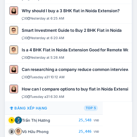
Why should I buy a 3 BHK flat in Noida Extension?
0
Yesterday at 6:25 AM
Smart Investment Guide to Buy 2 BHK Flat in Noida
0
Yesterday at 6:20 AM
Is a 4 BHK Flat in Noida Extension Good for Remote Work?
0
Yesterday at 5:26 AM
Can researching a company reduce common interview mi
0
Tuesday a31 10:12 AM
How can I compare options to buy flat in Noida Extension?
0
Tuesday a31 6:30 AM
BẢNG XẾP HẠNG
TOP 5
Trần Thị Hương
25,548
1
VNĐ
Võ Hữu Phong
25,446
2
VNĐ