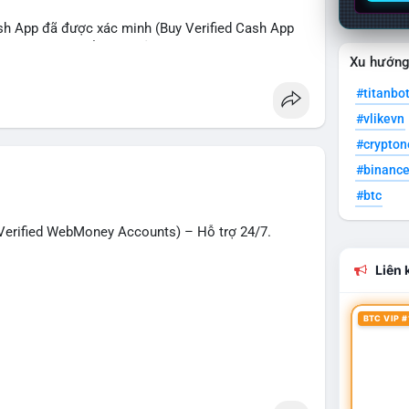
sh App đã được xác minh (Buy Verified Cash App
O, SMM, chuyển tiền, gửi tiền qua di động, thanh
Xu hướn
 Mỹ.
#titanbo
hanh nhất!
#vlikevn
g
#seo
#smm
#trendingnow
#cashout
#crypto
t
#usa
#binanc
#btc
erified WebMoney Accounts) – Hỗ trợ 24/7.
Liên k
BTC VIP #
– giao dịch nhanh chóng, an toàn, phù hợp cho
n tiền quốc tế.