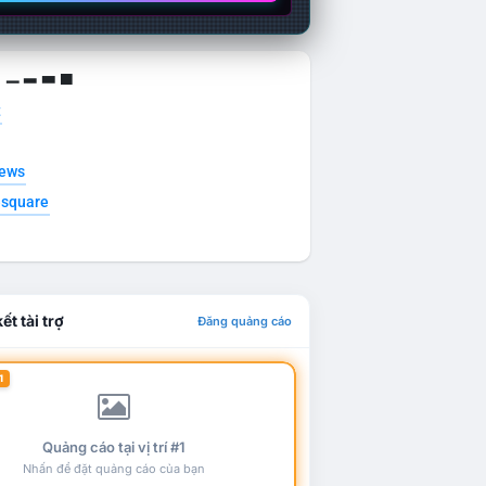
g ▁ ▂ ▃ ▄
t
news
esquare
ết tài trợ
Đăng quảng cáo
1
Quảng cáo tại vị trí #1
Nhấn để đặt quảng cáo của bạn