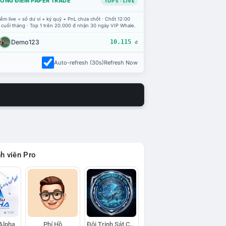
ỔNG ĐIỂM PAPER TRADE
TOP 5 · LIVE
ểm live = số dư ví + ký quỹ + PnL chưa chốt · Chốt 12:00
 cuối tháng · Top 1 trên 20.000 đ nhận 30 ngày VIP Whale.
Demo123
10.115
đ
Auto-refresh (30s)
Refresh Now
h viên Pro
 Alpha
Phí Hồ
Đội Trinh Sát Cá Voi