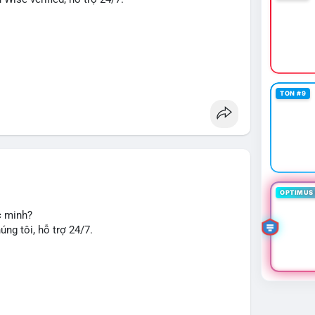
TON #9
u chuyển tiền, nhận tiền, thanh toán quốc tế.
seo
#smm
#trendingnow
#cashout
#sendmoney
OPTIMUS 
c minh?
ng tôi, hỗ trợ 24/7.