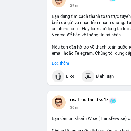
29 m
Bạn đang tìm cách thanh toán trực tuyến
biến để gửi và nhận tiền nhanh chóng. T
ẩn nhiều rủi ro. Hãy luôn sử dụng tài kh
Venmo để bảo vệ thông tin cá nhân.
Nếu bạn cần hỗ trợ về thanh toán quốc tế
email hoặc Telegram. Chúng tôi cung cấp 
an toàn.
Đọc thêm
Liên hệ:
Like
Bình luận
Email: usatrustbuild@gmail.com
Telegram: @UsaTrustBuild
WhatsApp: +1 (479) 438-1734
usatrustbuildss47
#thanhtoanonline
#venmo
#chuyentien
30 m
Bạn cần tài khoản Wise (Transferwise) đ
Chúng tôi cung cấp dịch vụ bán tài khoản 