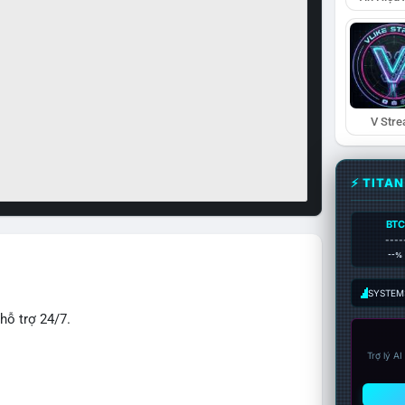
V Str
⚡ TITA
BTC
----
--%
SYSTEM:
hỗ trợ 24/7.
Trợ lý A