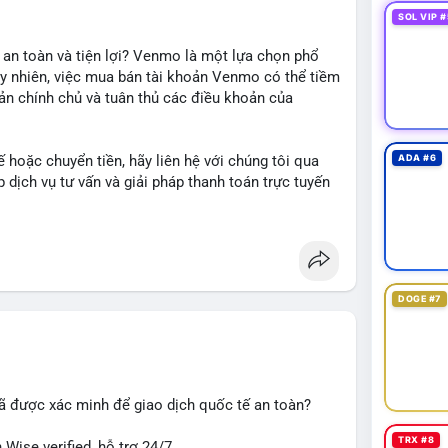
SOL VIP #
 an toàn và tiện lợi? Venmo là một lựa chọn phổ
uy nhiên, việc mua bán tài khoản Venmo có thể tiềm
oản chính chủ và tuân thủ các điều khoản của
 hoặc chuyển tiền, hãy liên hệ với chúng tôi qua
ADA #6
dịch vụ tư vấn và giải pháp thanh toán trực tuyến
DOGE #7
#giaodichantoan
#taichinhso
#seo
#smm
ã được xác minh để giao dịch quốc tế an toàn?
TRX #8
Wise verified, hỗ trợ 24/7.