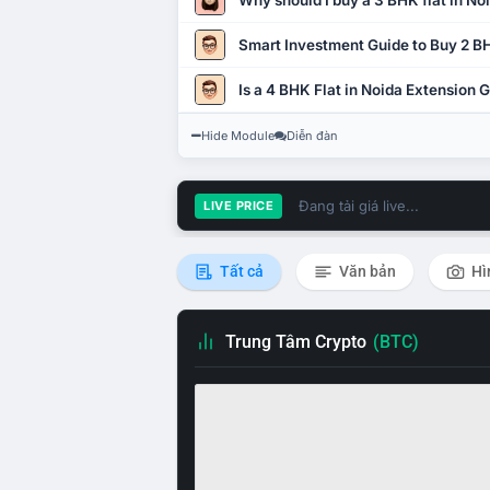
Why should I buy a 3 BHK flat in No
Smart Investment Guide to Buy 2 BH
Is a 4 BHK Flat in Noida Extension
Hide Module
Diễn đàn
Đang tải giá live...
LIVE PRICE
Tất cả
Văn bản
Hì
Trung Tâm Crypto
(BTC)