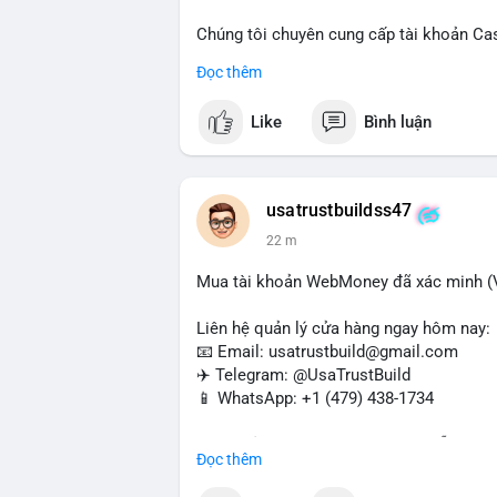
Chúng tôi chuyên cung cấp tài khoản Ca
Accounts) cho các nhu cầu marketing, SE
Đọc thêm
toán USDT và các giao dịch tiền mặt tại
Like
Bình luận
Liên hệ ngay để được tư vấn và hỗ trợ n
#buyverifiedcashappaccounts
#marketin
#sendmoney
#mobiledeposit
#pay
#usd
usatrustbuildss47
22 m
Mua tài khoản WebMoney đã xác minh (V
Liên hệ quản lý cửa hàng ngay hôm nay:
📧 Email: usatrustbuild@gmail.com
✈️ Telegram: @UsaTrustBuild
📱 WhatsApp: +1 (479) 438-1734
Tài khoản WebMoney xác minh sẵn sàng 
Đọc thêm
thanh toán trực tuyến, nhận tiền và chuyể