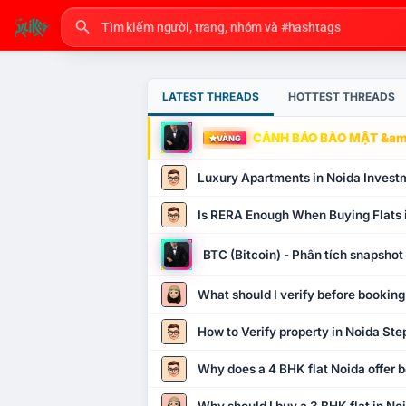
LATEST THREADS
HOTTEST THREADS
CẢNH BÁO BẢO MẬT &amp
VÀNG
Luxury Apartments in Noida Invest
Is RERA Enough When Buying Flats 
BTC (Bitcoin) - Phân tích snapsho
What should I verify before booking
How to Verify property in Noida Ste
Why does a 4 BHK flat Noida offer b