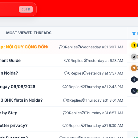
Ctrl K
MOST VIEWED THREADS
1
; NỘI QUY CỘNG ĐỒNG VLIKE.VN: HỆ THỐNG GIÁM SÁT TỰ ĐỘNG V
0
Replies
Wednesday a31 6:07 AM
2
ment Guide
0
Replies
Yesterday at 6:13 AM
3
in Noida?
0
Replies
Yesterday at 5:37 AM
4
t ngày 06/08/2026
0
Replies
Thursday a31 2:43 PM
5
 3 BHK flats in Noida?
0
Replies
Thursday a31 8:01 AM
p by Step
0
Replies
Thursday a31 6:57 AM
etter privacy?
0
Replies
Thursday a31 6:30 AM