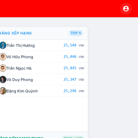
BẢNG XẾP HẠNG
TOP 5
Trần Thị Hương
25,548
VNĐ
À CHẾ TÀI XỬ LÝ VI PHẠM
Võ Hữu Phong
25,446
VNĐ
Trần Ngọc Hà
25,445
VNĐ
Võ Duy Phong
25,347
VNĐ
Đặng Kim Quỳnh
25,246
VNĐ