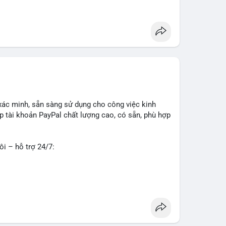
g
#seo
#smm
#trendingnow
#cashout
#sendmoney
xác minh, sẵn sàng sử dụng cho công việc kinh
 tài khoản PayPal chất lượng cao, có sẵn, phù hợp
ôi – hỗ trợ 24/7:
o về độ tin cậy và tính sẵn sàng, giúp bạn giao
 tư vấn chi tiết.