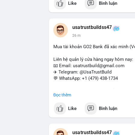
Like
Bình luận
#buyverifiedwebmoneyaccounts
#webm
#sendmoney
#trustbuild
usatrustbuildss47
26 m
Mua tài khoản GO2 Bank đã xác minh (Ver
Liên hệ quản lý cửa hàng ngay hôm nay:
📧 Email: usatrustbuild@gmail.com
✈️ Telegram: @UsaTrustBuild
💬 WhatsApp: +1 (479) 438-1734
Dịch vụ uy tín, nhanh chóng, bảo mật – p
Đọc thêm
và thanh toán USDT.
Like
Bình luận
#buyverifiedgo2bankaccounts
#marketi
#sendmoney
#mobiledeposit
#pay
#usd
usatrustbuildss47