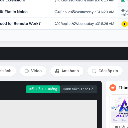
ida Extension?
0
Replies
Wednesday a31 6:25 AM
T
Đi
K Flat in Noida
0
Replies
Wednesday a31 6:20 AM
ngày
 Good for Remote Work?
0
Replies
Wednesday a31 5:26 AM
1
nh ảnh
Video
Âm thanh
Các tập tin
Thàn
Biểu Đồ Xu Hướng
Danh Sách Theo Dõi
Tín Hiệu