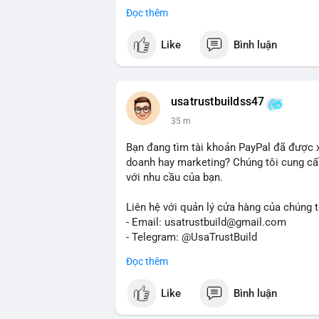
Dịch vụ uy tín, nhanh chóng, bảo mật.
Đọc thêm
#buyverifiedredotpayaccount
#marketin
#mobiledeposit
#pay
#usdt
#btc
Like
Bình luận
usatrustbuildss47
35 m
Bạn đang tìm tài khoản PayPal đã được 
doanh hay marketing? Chúng tôi cung cấp
với nhu cầu của bạn.
Liên hệ với quản lý cửa hàng của chúng t
- Email: usatrustbuild@gmail.com
- Telegram: @UsaTrustBuild
- WhatsApp: +1 (479) 438-1734
Đọc thêm
Tài khoản của chúng tôi được đánh giá ca
Like
Bình luận
dịch thuận lợi. Hãy nhắn tin ngay để được