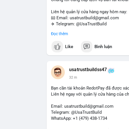
Liên hệ quản lý cửa hàng ngay hôm nay:
📧 Email: usatrustbuild@gmail.com
✈️ Telegram: @UsaTrustBuild
📱 WhatsApp: +1 (479) 438-1734
Đọc thêm
Dịch vụ của chúng tôi phù hợp cho nhu cầ
Like
Bình luận
#buyverifiedwiseaccounts
#marketing
#
#mobiledeposit
#pay
#usdt
usatrustbuildss47
32 m
Bạn cần tài khoản RedotPay đã được xá
Liên hệ ngay với quản lý cửa hàng của chú
Email: usatrustbuild@gmail.com
Telegram: @UsaTrustBuild
WhatsApp: +1 (479) 438-1734