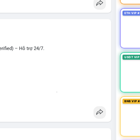
oney
#verifiedaccounts
#onlinepayment
#cashout
ETH VIP #
ified) – Hỗ trợ 24/7.
USDT VIP
hù hợp cho giao dịch, chuyển tiền, mobile deposit
BNB VIP 
ng
#seo
#smm
#trendingnow
#cashout
t