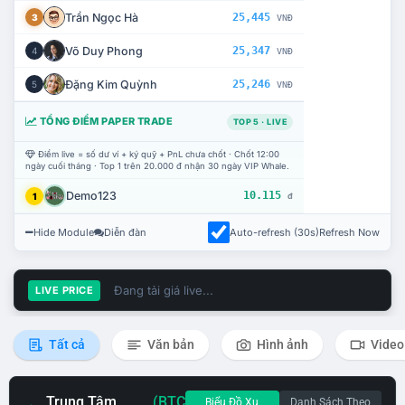
Trần Ngọc Hà
25,445
3
VNĐ
Võ Duy Phong
25,347
4
VNĐ
Đặng Kim Quỳnh
25,246
5
VNĐ
TỔNG ĐIỂM PAPER TRADE
TOP 5 · LIVE
Điểm live = số dư ví + ký quỹ + PnL chưa chốt · Chốt 12:00
ngày cuối tháng · Top 1 trên 20.000 đ nhận 30 ngày VIP Whale.
Demo123
10.115
1
đ
Hide Module
Diễn đàn
Auto-refresh (30s)
Refresh Now
Đang tải giá live...
LIVE PRICE
Tất cả
Văn bản
Hình ảnh
Video
Trung Tâm
(BTC
Biểu Đồ Xu
Danh Sách Theo