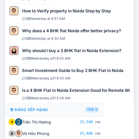
How to Verify property in Noida Step by Step
0
Yesterday at 6:57 AM
Why does a 4 BHK flat Noida offer better privacy?
0
Yesterday at 6:30 AM
Why should I buy a 3 BHK flat in Noida Extension?
0
Wednesday a31 6:25 AM
Smart Investment Guide to Buy 2 BHK Flat in Noida
0
Wednesday a31 6:20 AM
Is a 4 BHK Flat in Noida Extension Good for Remote Work?
0
Wednesday a31 5:26 AM
BẢNG XẾP HẠNG
TOP 5
Trần Thị Hương
25,548
1
VNĐ
Võ Hữu Phong
25,446
2
VNĐ