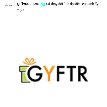
giftvouchers
Đã thay đổi ảnh đại diện của anh ấy
#207btc
#chuyenvilanh
#aplucban
#btcusd64k
#mempoolflow
2 giờ