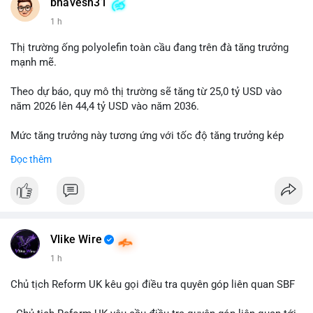
📰 Nguồn: Cointelegraph
bhavesh31
1 h
Thị trường ống polyolefin toàn cầu đang trên đà tăng trưởng
mạnh mẽ.
Theo dự báo, quy mô thị trường sẽ tăng từ 25,0 tỷ USD vào
năm 2026 lên 44,4 tỷ USD vào năm 2036.
Mức tăng trưởng này tương ứng với tốc độ tăng trưởng kép
hàng năm (CAGR) đạt 5,9% trong giai đoạn dự báo.
Đọc thêm
Đây là tín hiệu tích cực cho các nhà sản xuất, nhà phân phối và
nhà đầu tư trong ngành vật liệu xây dựng và hạ tầng.
Bạn đánh giá thế nào về tiềm năng của dòng sản phẩm ống
nhựa polyolefin trong tương lai?
Vlike Wire
1 h
Chủ tịch Reform UK kêu gọi điều tra quyên góp liên quan SBF