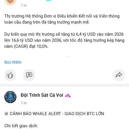
7 m
Thị trường Hệ thống Đơn vị Điều khiển Kết nối và Viễn thông
toàn cầu đang trên đà tăng trưởng mạnh mẽ.
Dự kiến quy mô thị trường sẽ tăng từ 6,4 tỷ USD vào năm 2026
lên 16,6 tỷ USD vào năm 2036, với tốc độ tăng trưởng kép hàng
năm (CAGR) đạt 10,0%.
Sự tăng trưởng này được thúc đẩy bởi nhu cầu ngày càng cao
Đọc thêm
trong các lĩnh vực ô tô, logistics và thiết bị thông minh.
Doanh nghiệp cần theo dõi xu hướng này để nắm bắt cơ hội
đầu tư và phát triển giải pháp kết nối tiên tiến.
Đội Trinh Sát Cá Voi
7 m
🚨 CẢNH BÁO WHALE ALERT - GIAO DỊCH BTC LỚN
Chi tiết giao dịch: