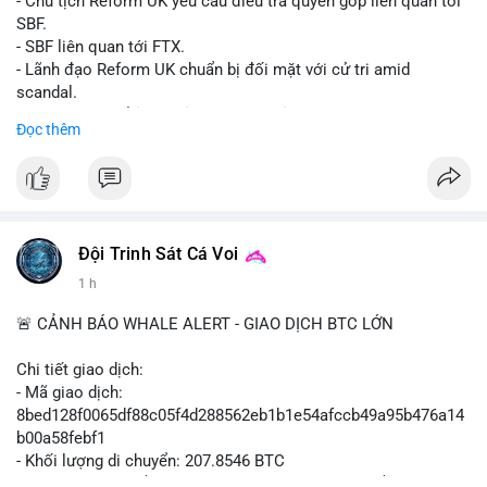
- Chủ tịch Reform UK yêu cầu điều tra quyên góp liên quan tới
SBF.
- SBF liên quan tới FTX.
- Lãnh đạo Reform UK chuẩn bị đối mặt với cử tri amid
scandal.
- Sự kiện có thể ảnh hưởng đến hình ảnh SBF và FTX.
Đọc thêm
- Không có thông tin tác động thị trường ngay lập tức.
#binancesquare
#cryptonews
#sbf
#ftx
#reformuk
$btc $eth
#vlikevn
#titanbot
Đội Trinh Sát Cá Voi
1 h
📰 Nguồn: Cointelegraph
🚨 CẢNH BÁO WHALE ALERT - GIAO DỊCH BTC LỚN
Chi tiết giao dịch:
- Mã giao dịch:
8bed128f0065df88c05f4d288562eb1b1e54afccb49a95b476a14
b00a58febf1
- Khối lượng di chuyển: 207.8546 BTC
- Giá trị ước tính: $13,449,009.09 USD (theo thị giá $64,703.92