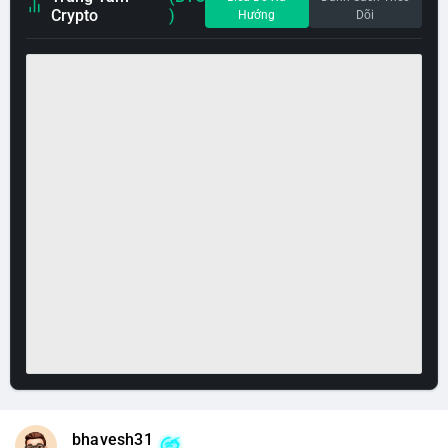
Crypto
)
Hướng
Dõi
bhavesh31