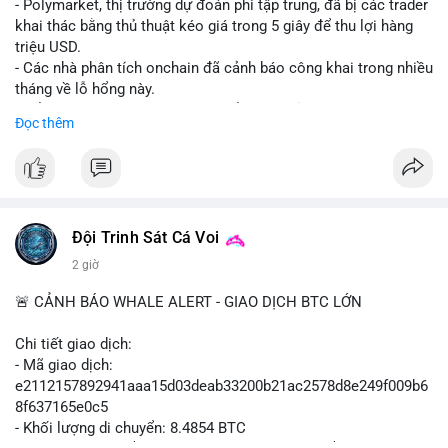
- Polymarket, thị trường dự đoán phi tập trung, đã bị các trader
khai thác bằng thủ thuật kéo giá trong 5 giây để thu lợi hàng
triệu USD.
- Các nhà phân tích onchain đã cảnh báo công khai trong nhiều
tháng về lỗ hổng này.
- Để khắc phục, Polymarket chuyển sang sử dụng giá trung
Đọc thêm
bình theo thời gian (time-weighted prices), khiến việc đẩy giá
nhân tạo trở nên quá tốn kém.
- Động thái này nhằm bảo vệ tính toàn vẹn của thị trường và
ngăn chặn các hành vi thao túng.
#polymarket
#cryptonews
#defi
#marketintegrity
Đội Trinh Sát Cá Voi
2 giờ
$btc $eth
🚨 CẢNH BÁO WHALE ALERT - GIAO DỊCH BTC LỚN
#vlikevn
#titanbot
Chi tiết giao dịch:
📰 Nguồn: CoinDesk
- Mã giao dịch:
e2112157892941aaa15d03deab33200b21ac2578d8e249f009b6
8f637165e0c5
- Khối lượng di chuyển: 8.4854 BTC