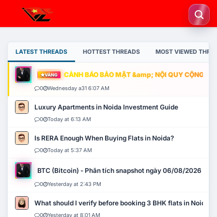
LATEST THREADS
HOTTEST THREADS
MOST VIEWED THRE
CẢNH BÁO BẢO MẬT &amp; NỘI QUY CỘNG ĐỒNG
VÀNG
0
Wednesday a31 6:07 AM
Luxury Apartments in Noida Investment Guide
0
Today at 6:13 AM
Is RERA Enough When Buying Flats in Noida?
0
Today at 5:37 AM
BTC (Bitcoin) - Phân tích snapshot ngày 06/08/2026
0
Yesterday at 2:43 PM
What should I verify before booking 3 BHK flats in Noida?
0
Yesterday at 8:01 AM