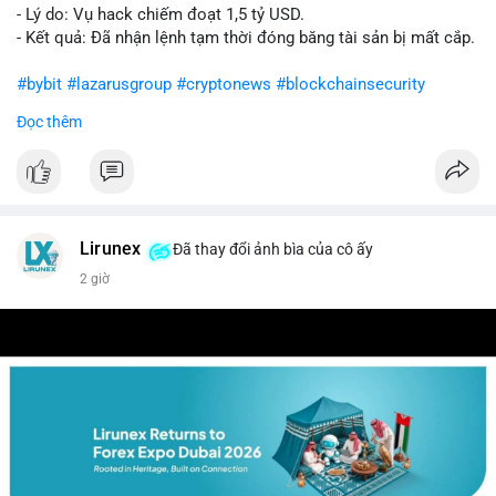
- Lý do: Vụ hack chiếm đoạt 1,5 tỷ USD.
- Kết quả: Đã nhận lệnh tạm thời đóng băng tài sản bị mất cắp.
#bybit
#lazarusgroup
#cryptonews
#blockchainsecurity
Đọc thêm
$btc $eth
#vlikevn
#titanbot
📰 Nguồn: CoinDesk
Lirunex
Đã thay đổi ảnh bìa của cô ấy
2 giờ