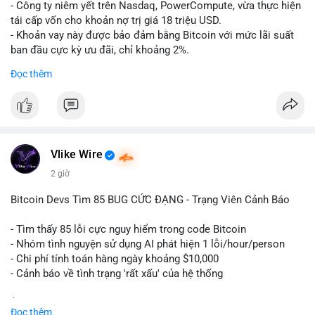
- Công ty niêm yết trên Nasdaq, PowerCompute, vừa thực hiện
tái cấp vốn cho khoản nợ trị giá 18 triệu USD.
- Khoản vay này được bảo đảm bằng Bitcoin với mức lãi suất
ban đầu cực kỳ ưu đãi, chỉ khoảng 2%.
- Động thái này cho thấy xu hướng các doanh nghiệp niêm yết
Đọc thêm
ngày càng tin tưởng sử dụng BTC làm tài sản thế chấp để tối
ưu hóa chi phí tài chính.
#binancesquare
#cryptonews
#btc
#powercompute
#blockchainfinance
Vlike Wire
$btc
2 giờ
#vlikevn
#titanbot
Bitcoin Devs Tìm 85 BUG CỨC ĐẠNG - Trạng Viên Cảnh Báo
📰 Nguồn: Cointelegraph
- Tìm thấy 85 lỗi cực nguy hiểm trong code Bitcoin
- Nhóm tình nguyện sử dụng AI phát hiện 1 lỗi/hour/person
- Chi phí tính toán hàng ngày khoảng $10,000
- Cảnh báo về tình trạng 'rất xấu' của hệ thống
$btc
#btc
Đọc thêm