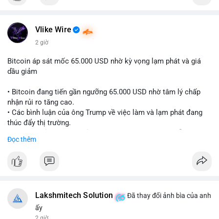
Vlike Wire
2 giờ
Bitcoin áp sát mốc 65.000 USD nhờ kỳ vọng lạm phát và giá
dầu giảm
• Bitcoin đang tiến gần ngưỡng 65.000 USD nhờ tâm lý chấp
nhận rủi ro tăng cao.
• Các bình luận của ông Trump về việc làm và lạm phát đang
thúc đẩy thị trường.
• Giá dầu giảm và các thỏa thuận địa chính trị đang hỗ trợ đà
Đọc thêm
tăng của tài sản rủi ro.
• Hướng đi tiếp theo của BTC phụ thuộc vào việc lợi suất trái
phiếu kho bạc và chỉ số USD có giảm hay không.
#bitcoin
#btc
#cryptonews
#macro
#binancesquare
Lakshmitech Solution
Đã thay đổi ảnh bìa của anh
$btc
ấy
2 giờ