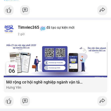
#vlikevn
#titanbot
📰 Nguồn: CoinDesk
Timviec365
đã tạo sự kiện mới
2 giờ
Aug
06
Mở rộng cơ hội nghề nghiệp ngành vận tải - lái xe với mức lương bứt phá ?
Hưng Yên