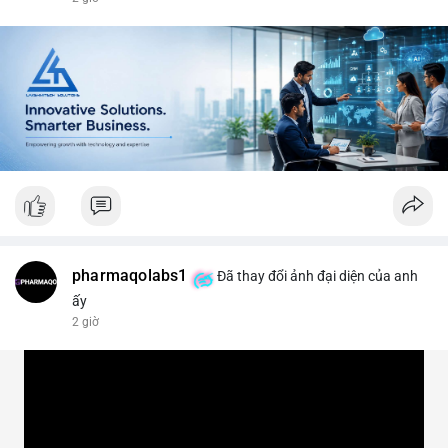
#vlikevn
#titanbot
📰 Nguồn: CoinDesk
pharmaqolabs1
Đã thay đổi ảnh đại diện của anh
ấy
2 giờ