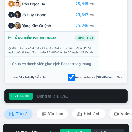
Trần Ngọc Hà
25,445
3
VNĐ
Võ Duy Phong
25,347
4
VNĐ
Đặng Kim Quỳnh
25,246
5
VNĐ
TỔNG ĐIỂM PAPER TRADE
TOP 5 · LIVE
Điểm live = số dư ví + ký quỹ + PnL chưa chốt · Chốt 12:00
ngày cuối tháng · Top 1 trên 20.000 đ nhận 30 ngày VIP Whale.
Chưa có thành viên giao dịch Paper trong tháng.
Hide Module
Diễn đàn
Auto-refresh (30s)
Refresh Now
Đang tải giá live...
LIVE PRICE
Tất cả
Văn bản
Hình ảnh
Video