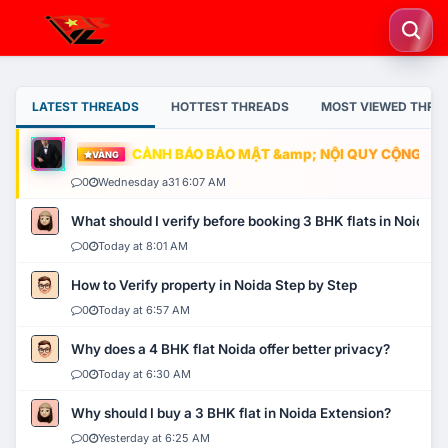
LATEST THREADS
HOTTEST THREADS
MOST VIEWED THRE
CẢNH BÁO BẢO MẬT &amp; NỘI QUY CỘNG ĐỒNG
VÀNG
0
Wednesday a31 6:07 AM
What should I verify before booking 3 BHK flats in Noida?
0
Today at 8:01 AM
How to Verify property in Noida Step by Step
0
Today at 6:57 AM
Why does a 4 BHK flat Noida offer better privacy?
0
Today at 6:30 AM
Why should I buy a 3 BHK flat in Noida Extension?
0
Yesterday at 6:25 AM