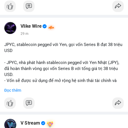
Vlike Wire
29 m
JPYC, stablecoin pegged với Yen, gọi vốn Series B đạt 38 triệu
USD
- JPYC, nhà phát hành stablecoin pegged với Yen Nhật (JPY),
đã hoàn thành vòng gọi vốn Series B với tổng giá trị 38 triệu
USD.
- Vốn sẽ được sử dụng để mở rộng hệ sinh thái tài chính và
Web3 của JPYC.
Đọc thêm
- Mục tiêu là tăng tốc độ przyjęcie của token yen-pegged JPYC
trên toàn cầu.
- Đây là bước tiến quan trọng trong việc phát triển stablecoin
liên quan đến tiền tệ fiat châu Á trong ngành Web3.
#binancesquare
#cryptonews
#jpyc
#stablecoin
#web3
#defi
V Stream