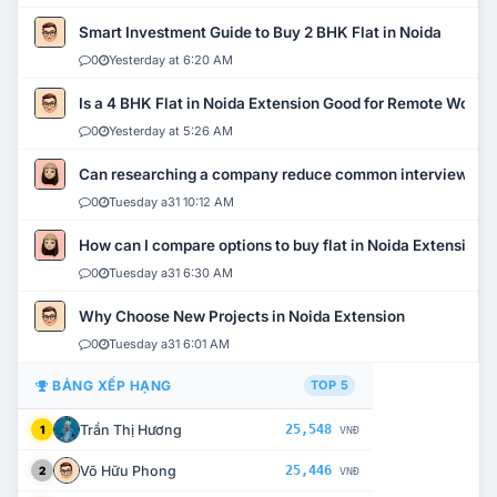
Smart Investment Guide to Buy 2 BHK Flat in Noida
0
Yesterday at 6:20 AM
Is a 4 BHK Flat in Noida Extension Good for Remote Work?
0
Yesterday at 5:26 AM
Can researching a company reduce common interview mi
0
Tuesday a31 10:12 AM
How can I compare options to buy flat in Noida Extension?
0
Tuesday a31 6:30 AM
Why Choose New Projects in Noida Extension
0
Tuesday a31 6:01 AM
BẢNG XẾP HẠNG
TOP 5
Trần Thị Hương
25,548
1
VNĐ
Võ Hữu Phong
25,446
2
VNĐ