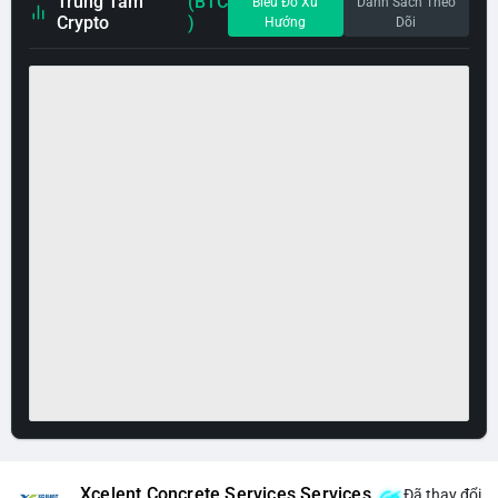
Trung Tâm
(BTC
Biểu Đồ Xu
Danh Sách Theo
Crypto
)
Hướng
Dõi
Xcelent Concrete Services Services
Đã thay đổi