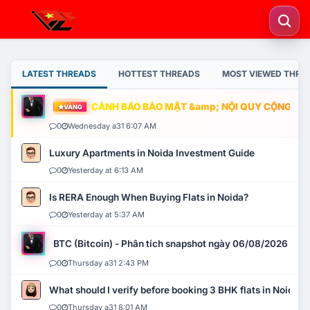
LATEST THREADS
HOTTEST THREADS
MOST VIEWED THRE
CẢNH BÁO BẢO MẬT &amp; NỘI QUY CỘNG ĐỒNG
VÀNG
0
Wednesday a31 6:07 AM
Luxury Apartments in Noida Investment Guide
0
Yesterday at 6:13 AM
Is RERA Enough When Buying Flats in Noida?
0
Yesterday at 5:37 AM
BTC (Bitcoin) - Phân tích snapshot ngày 06/08/2026
0
Thursday a31 2:43 PM
What should I verify before booking 3 BHK flats in Noida?
0
Thursday a31 8:01 AM