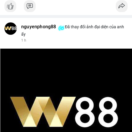
nguyenphong88
Đã thay đổi ảnh đại diện của anh
ấy
1 h