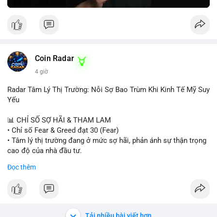
Greed Index phục hồi lên trên 40, có thể xem xét mua dần.
Ngược lại, nếu phá vỡ hỗ trợ, nên cắt lỗ sớm.
#vlikemarketindex42
#fearindex30
#fundingratethap
#phigiadathap
#tvlondinh
Coin Radar
4 giờ
Radar Tâm Lý Thị Trường: Nỗi Sợ Bao Trùm Khi Kinh Tế Mỹ Suy
Yếu
📊 CHỈ SỐ SỢ HÃI & THAM LAM
• Chỉ số Fear & Greed đạt 30 (Fear)
• Tâm lý thị trường đang ở mức sợ hãi, phản ánh sự thận trọng
cao độ của nhà đầu tư.
Đọc thêm
📈 XU HƯỚNG TÌM KIẾM & THẢO LUẬN
• CoinGecko Trending: PONS, PENGU, ONDO, WKC, HEI,
CASHCAT, CRO.
• LunarCrush Trending: Ethereum, Solana, Dogecoin, Polkadot,
Chainlink, Litecoin.
Tải nhiều bài viết hơn