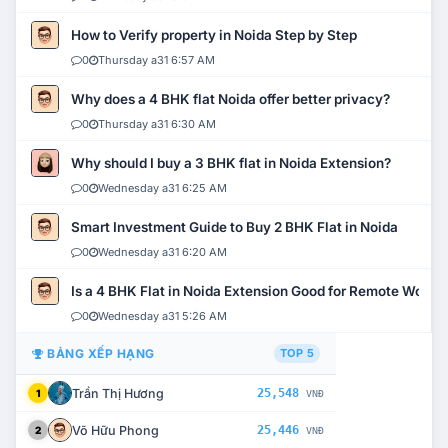
How to Verify property in Noida Step by Step
0
Thursday a31 6:57 AM
Why does a 4 BHK flat Noida offer better privacy?
0
Thursday a31 6:30 AM
Why should I buy a 3 BHK flat in Noida Extension?
0
Wednesday a31 6:25 AM
Smart Investment Guide to Buy 2 BHK Flat in Noida
0
Wednesday a31 6:20 AM
Is a 4 BHK Flat in Noida Extension Good for Remote Work?
0
Wednesday a31 5:26 AM
BẢNG XẾP HẠNG
TOP 5
Trần Thị Hương
25,548
1
VNĐ
Võ Hữu Phong
25,446
2
VNĐ