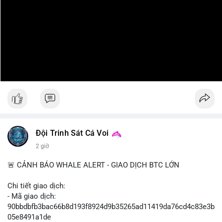
Đội Trinh Sát Cá Voi
2 giờ
🚨 CẢNH BÁO WHALE ALERT - GIAO DỊCH BTC LỚN
Chi tiết giao dịch:
- Mã giao dịch:
90bbdbfb3bac66b8d193f8924d9b35265ad11419da76cd4c83e3b
05e8491a1de