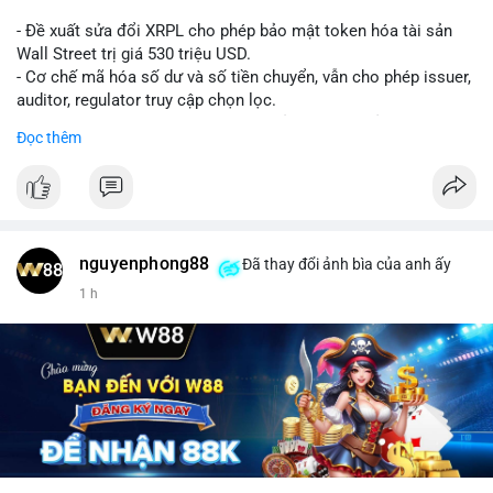
- Đề xuất sửa đổi XRPL cho phép bảo mật token hóa tài sản
Wall Street trị giá 530 triệu USD.
- Cơ chế mã hóa số dư và số tiền chuyển, vẫn cho phép issuer,
auditor, regulator truy cập chọn lọc.
- Mục tiêu: tăng tính riêng tư, tuân thủ quy định, bảo vệ dữ liệu
Đọc thêm
tài chính.
- Đề xuất đang được xem xét bởi cộng đồng XRPL và các tổ
chức tài chính.
#binancesquare
#cryptonews
#xrp
nguyenphong88
Đã thay đổi ảnh bìa của anh ấy
$xrp
1 h
#vlikevn
#titanbot
📰 Nguồn: CoinDesk