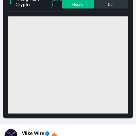
Crypto
)
Hướng
Dõi
Vlike Wire