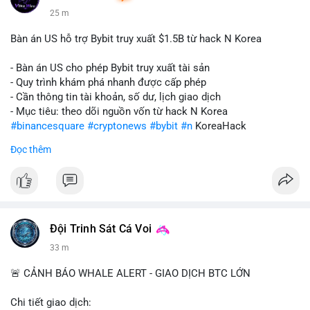
25 m
Bàn án US hỗ trợ Bybit truy xuất $1.5B từ hack N Korea
- Bàn án US cho phép Bybit truy xuất tài sản
- Quy trình khám phá nhanh được cấp phép
- Cần thông tin tài khoản, số dư, lịch giao dịch
- Mục tiêu: theo dõi nguồn vốn từ hack N Korea
#binancesquare
#cryptonews
#bybit
#n
KoreaHack
Đọc thêm
$btc $eth
#vlikevn
#titanbot
📰 Nguồn: Cointelegraph
Đội Trinh Sát Cá Voi
33 m
🚨 CẢNH BÁO WHALE ALERT - GIAO DỊCH BTC LỚN
Chi tiết giao dịch: