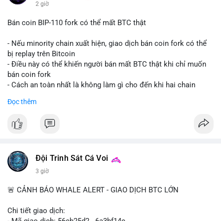
2 giờ
Bán coin BIP-110 fork có thể mất BTC thật
- Nếu minority chain xuất hiện, giao dịch bán coin fork có thể
bị replay trên Bitcoin
- Điều này có thể khiến người bán mất BTC thật khi chỉ muốn
bán coin fork
- Cách an toàn nhất là không làm gì cho đến khi hai chain
được tách riêng
Đọc thêm
-
#binancesquare
#cryptonews
#btc
#bip110
$btc
#vlikevn
#titanbot
Đội Trinh Sát Cá Voi
📰 Nguồn: CoinDesk
3 giờ
🚨 CẢNH BÁO WHALE ALERT - GIAO DỊCH BTC LỚN
Chi tiết giao dịch:
- Mã giao dịch: 56cb25d2...6a3bf14c