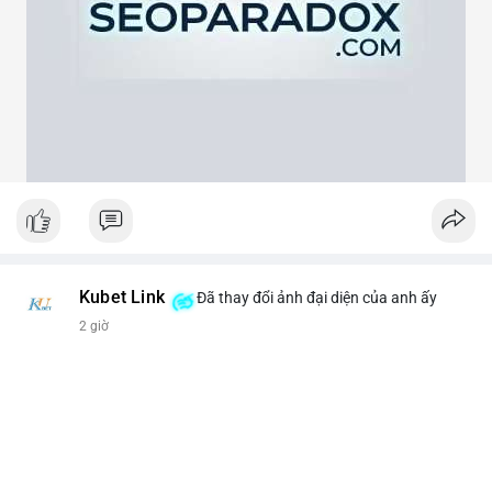
theo cảm xúc, hãy đặt lệnh dựa trên vùng hỗ trợ và kháng cự rõ
ràng.
#21dot71btc
#mempoolbtc
#chuyentiencavoi
#aplucban
#biendonggia
Kubet Link
Đã thay đổi ảnh đại diện của anh ấy
2 giờ