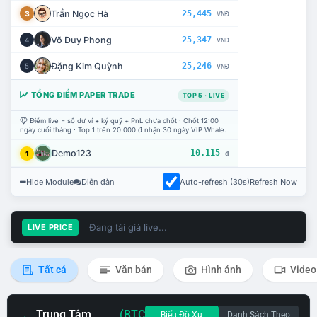
Trần Ngọc Hà
25,445
3
VNĐ
Võ Duy Phong
25,347
4
VNĐ
Đặng Kim Quỳnh
25,246
5
VNĐ
TỔNG ĐIỂM PAPER TRADE
TOP 5 · LIVE
Điểm live = số dư ví + ký quỹ + PnL chưa chốt · Chốt 12:00
ngày cuối tháng · Top 1 trên 20.000 đ nhận 30 ngày VIP Whale.
Demo123
10.115
1
đ
Hide Module
Diễn đàn
Auto-refresh (30s)
Refresh Now
Đang tải giá live...
LIVE PRICE
Tất cả
Văn bản
Hình ảnh
Video
Trung Tâm
(BTC
Biểu Đồ Xu
Danh Sách Theo