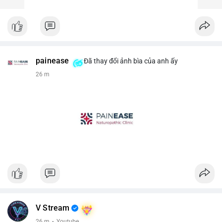
painease
Đã thay đổi ảnh bìa của anh ấy
26 m
V Stream
26 m
·
Youtube