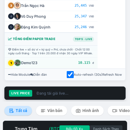
Trần Ngọc Hà
25,445
3
VNĐ
Võ Duy Phong
25,347
4
VNĐ
Đặng Kim Quỳnh
25,246
5
VNĐ
TỔNG ĐIỂM PAPER TRADE
TOP 5 · LIVE
Điểm live = số dư ví + ký quỹ + PnL chưa chốt · Chốt 12:00
ngày cuối tháng · Top 1 trên 20.000 đ nhận 30 ngày VIP Whale.
Demo123
10.115
1
đ
Hide Module
Diễn đàn
Auto-refresh (30s)
Refresh Now
Đang tải giá live...
LIVE PRICE
Tất cả
Văn bản
Hình ảnh
Video
Trung Tâm
(BTC
Biểu Đồ Xu
Danh Sách Theo