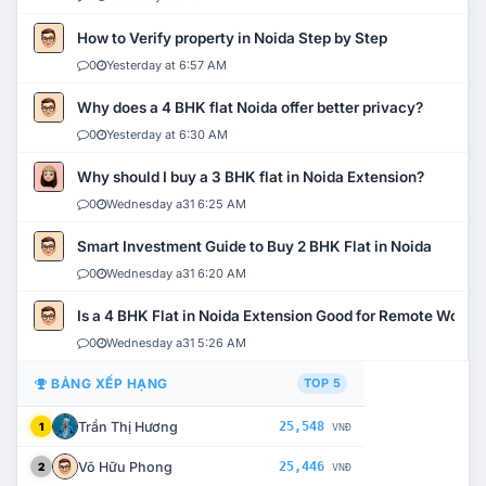
How to Verify property in Noida Step by Step
0
Yesterday at 6:57 AM
Why does a 4 BHK flat Noida offer better privacy?
0
Yesterday at 6:30 AM
Why should I buy a 3 BHK flat in Noida Extension?
0
Wednesday a31 6:25 AM
Smart Investment Guide to Buy 2 BHK Flat in Noida
0
Wednesday a31 6:20 AM
Is a 4 BHK Flat in Noida Extension Good for Remote Work?
0
Wednesday a31 5:26 AM
BẢNG XẾP HẠNG
TOP 5
Trần Thị Hương
25,548
1
VNĐ
Võ Hữu Phong
25,446
2
VNĐ