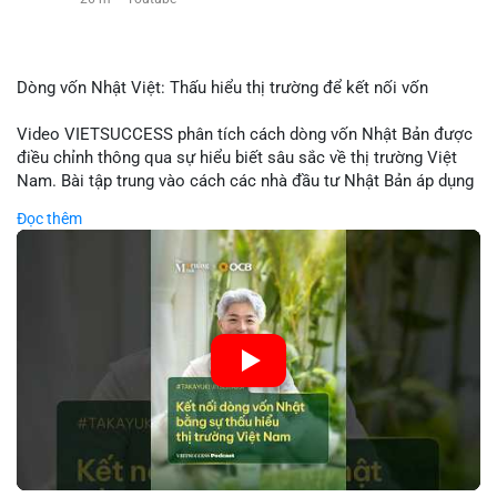
Dòng vốn Nhật Việt: Thấu hiểu thị trường để kết nối vốn
Video VIETSUCCESS phân tích cách dòng vốn Nhật Bản được
điều chỉnh thông qua sự hiểu biết sâu sắc về thị trường Việt
Nam. Bài tập trung vào cách các nhà đầu tư Nhật Bản áp dụng
chiến lược đầu tư phù hợp với điều kiện kinh tế địa phương, từ
Đọc thêm
đầu tư trực tiếp vào doanh nghiệp đến việc giao dịch tài chính.
Kết nối này không chỉ tạo cơ hội tăng trưởng cho Việt Nam mà
còn tạo ra động lực cho thị trường crypto địa phương khi các
nhà đầu tư đa quốc gia tìm kiếm cơ hội đa dạng. Các yếu tố
như chính sách tài chính Việt Nam, xu hướng đầu tư ESG, và
ổn định thị trường sẽ ảnh hưởng trực tiếp đến lưu lượng vốn
nhập khẩu từ Nhật Bản. Bài cũng nhấn mạnh vai trò của thông
tin thị trường chính xác trong việc giảm rủi ro khi kết nối các
thị trường khác nhau.
🎥 Xem video trực tiếp tại: