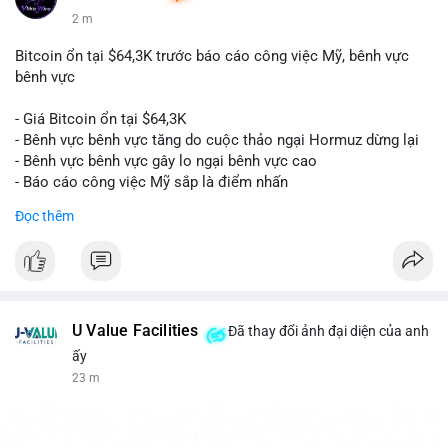
2 m
Bitcoin ổn tại $64,3K trước báo cáo công việc Mỹ, bênh vực
bênh vực
- Giá Bitcoin ổn tại $64,3K
- Bênh vực bênh vực tăng do cuộc thảo ngại Hormuz dừng lại
- Bênh vực bênh vực gây lo ngại bênh vực cao
- Báo cáo công việc Mỹ sắp là điểm nhấn
Đọc thêm
$btc
#btc
#vlikevn
#titanbot
📰 Nguồn: CoinDesk
U Value Facilities
Đã thay đổi ảnh đại diện của anh
ấy
23 m