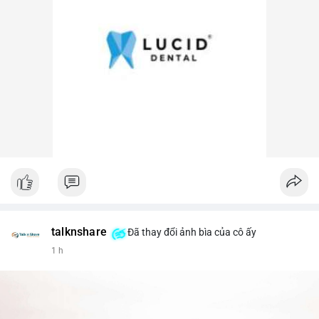
talknshare
Đã thay đổi ảnh bìa của cô ấy
1 h