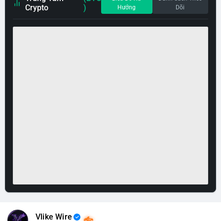
Crypto
)
Hướng
Dõi
Vlike Wire