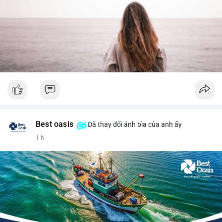
Best oasis
Đã thay đổi ảnh bìa của anh ấy
1 h