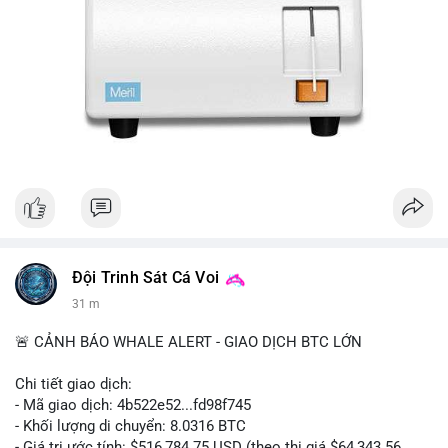
Đội Trinh Sát Cá Voi
31 m
🚨 CẢNH BÁO WHALE ALERT - GIAO DỊCH BTC LỚN
Chi tiết giao dịch:
- Mã giao dịch: 4b522e52...fd98f745
- Khối lượng di chuyển: 8.0316 BTC
- Giá trị ước tính: $516,784.75 USD (theo thị giá $64,343.56