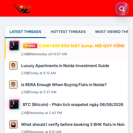
LATEST THREADS
HOTTEST THREADS
MOST VIEWED THRE
CẢNH BÁO BẢO MẬT &amp; NỘI QUY CỘNG ĐỒNG
VÀNG
0
Wednesday a31 6:07 AM
Luxury Apartments in Noida Investment Guide
0
Today at 6:13 AM
Is RERA Enough When Buying Flats in Noida?
0
Today at 5:37 AM
BTC (Bitcoin) - Phân tích snapshot ngày 06/08/2026
0
Yesterday at 2:43 PM
What should I verify before booking 3 BHK flats in Noida?
0
Yesterday at 8:01 AM