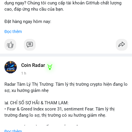
dụng ngay? Chúng tôi cung cấp tài khoản GitHub chất lượng
cao, đáp ứng nhu cầu của bạn.
Đặt hàng ngay hôm nay:
✅ Order Now: localpvashop
Đọc thêm
✅ Phản hồi trong 24 giờ
✅ WhatsApp: +1 (66
215-8938
✅ Telegram: @localpvashop
✅ Email: localpvashop@gmail.com
Coin Radar
Liên hệ ngay để được tư vấn và hỗ trợ nhanh nhất!
1 h
Radar Tâm Lý Thị Trường: Tâm lý thị trường crypto hiện đang lo
sợ, xu hướng giảm nhẹ
📊 CHỈ SỐ SỢ HÃI & THAM LAM:
• Fear & Greed Index score 31, sentiment Fear. Tâm lý thị
trường đang lo sợ, thị trường có xu hướng giảm nhẹ.
📈 XU HƯỚNG TÌM KIẾM & THẢO LUẬN:
Đọc thêm