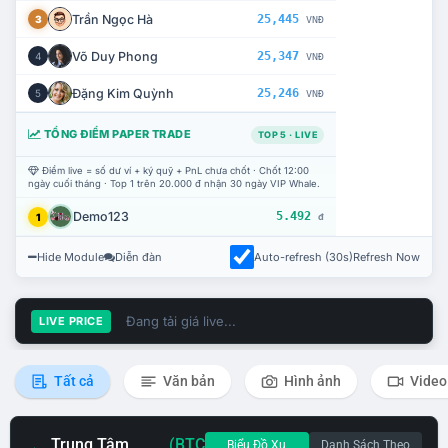
Trần Ngọc Hà
25,445
3
VNĐ
Võ Duy Phong
25,347
4
VNĐ
Đặng Kim Quỳnh
25,246
5
VNĐ
TỔNG ĐIỂM PAPER TRADE
TOP 5 · LIVE
Điểm live = số dư ví + ký quỹ + PnL chưa chốt · Chốt 12:00
ngày cuối tháng · Top 1 trên 20.000 đ nhận 30 ngày VIP Whale.
Demo123
5.492
1
đ
Hide Module
Diễn đàn
Auto-refresh (30s)
Refresh Now
Đang tải giá live...
LIVE PRICE
Tất cả
Văn bản
Hình ảnh
Video
Trung Tâm
(BTC
Biểu Đồ Xu
Danh Sách Theo