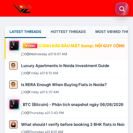
LATEST THREADS
HOTTEST THREADS
MOST VIEWED THRE
CẢNH BÁO BẢO MẬT &amp; NỘI QUY CỘNG ĐỒNG
VÀNG
0
Wednesday a31 6:07 AM
Luxury Apartments in Noida Investment Guide
0
Friday a31 6:13 AM
Is RERA Enough When Buying Flats in Noida?
0
Friday a31 5:37 AM
BTC (Bitcoin) - Phân tích snapshot ngày 06/08/2026
0
Thursday a31 2:43 PM
What should I verify before booking 3 BHK flats in Noida?
0
Thursday a31 8:01 AM