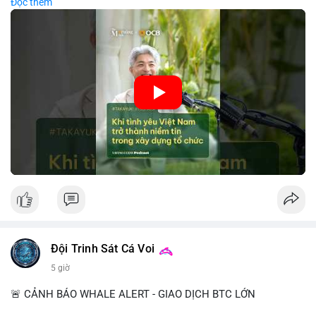
Đọc thêm
các công ty blockchain và tiền mã hoá. Sự tăng cường niềm
tin này giúp giảm rủi ro thị trường, cải thiện chi phí vốn và thúc
đẩy sự phát triển bền vững của ngành công nghệ tài chính. Các
nhà quản lý cần khai thác tinh thần này để xây dựng chiến lược
phát triển bền vững và thu hút vốn đầu tư.
🎥 Xem video trực tiếp tại:
Nguồn: VIETSUCCESS
Đội Trinh Sát Cá Voi
5 giờ
🚨 CẢNH BÁO WHALE ALERT - GIAO DỊCH BTC LỚN