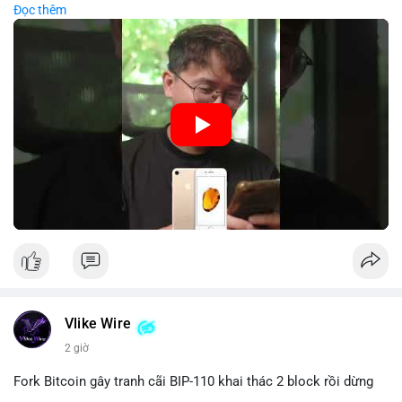
Đọc thêm
nên kết hợp với biện pháp dự phòng như sao lưu khóa và chọn
#89btc
#mempoolbitcoin
#dongtiencavoi
#aplucban
nhà sản xuất uy tín.
#phantichonchain
🎥 Xem video trực tiếp tại:
Nguồn: 5 Phút Crypto
Vlike Wire
2 giờ
Fork Bitcoin gây tranh cãi BIP-110 khai thác 2 block rồi dừng