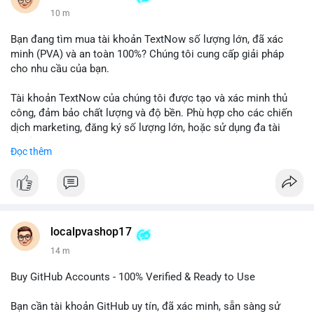
10 m
Bạn đang tìm mua tài khoản TextNow số lượng lớn, đã xác
minh (PVA) và an toàn 100%? Chúng tôi cung cấp giải pháp
cho nhu cầu của bạn.
Tài khoản TextNow của chúng tôi được tạo và xác minh thủ
công, đảm bảo chất lượng và độ bền. Phù hợp cho các chiến
dịch marketing, đăng ký số lượng lớn, hoặc sử dụng đa tài
khoản.
Đọc thêm
Đặt hàng ngay hôm nay để nhận ưu đãi tốt nhất! Liên hệ với
chúng tôi qua:
- WhatsApp: +1 660 215-8938
- Telegram: @localpvashop
- Email: localpvashop@gmail.com
localpvashop17
14 m
Phản hồi nhanh trong vòng 24 giờ. Mua ngay để trải nghiệm
dịch vụ chuyên nghiệp!
Buy GitHub Accounts - 100% Verified & Ready to Use
#buytextnowaccounts
#pva
#textnow
Bạn cần tài khoản GitHub uy tín, đã xác minh, sẵn sàng sử