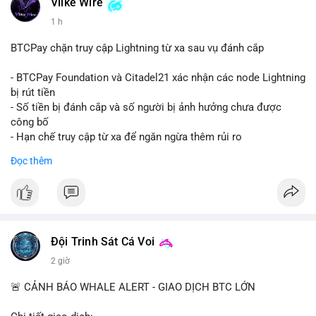
dấu hiệu của việc gom ví lạnh hoặc chuẩn bị thanh khoản cho
Vlike Wire
giao dịch OTC. Áp lực bán trực tiếp lên sàn là thấp, nhưng tâm
1 h
lý thị trường có thể dao động nhẹ do sự chú ý vào dòng tiền
lớn.
BTCPay chặn truy cập Lightning từ xa sau vụ đánh cắp
Nhà đầu tư nhỏ lẻ nên theo dõi xác nhận giao dịch và dòng
- BTCPay Foundation và Citadel21 xác nhận các node Lightning
tiền tiếp theo từ ví nguồn. Không nên hành động vội vàng dựa
bị rút tiền
trên một giao dịch đơn lẻ; hãy quan sát thêm 2-3 khối lượng
- Số tiền bị đánh cắp và số người bị ảnh hưởng chưa được
tương tự trong 24 giờ tới để xác định xu hướng rõ ràng.
công bố
- Hạn chế truy cập từ xa để ngăn ngừa thêm rủi ro
#10btc
#648kusd
#mempoolbtc
#taicocauvi
#giaodichlon
Đọc thêm
#binancesquare
#cryptonews
#btcpay
#lightningnetwork
#btc
$btc
#vlikevn
#titanbot
Đội Trinh Sát Cá Voi
📰 Nguồn: Cointelegraph
2 giờ
🚨 CẢNH BÁO WHALE ALERT - GIAO DỊCH BTC LỚN