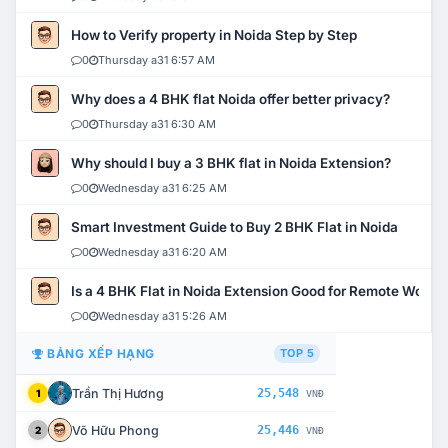
How to Verify property in Noida Step by Step
0
Thursday a31 6:57 AM
Why does a 4 BHK flat Noida offer better privacy?
0
Thursday a31 6:30 AM
Why should I buy a 3 BHK flat in Noida Extension?
0
Wednesday a31 6:25 AM
Smart Investment Guide to Buy 2 BHK Flat in Noida
0
Wednesday a31 6:20 AM
Is a 4 BHK Flat in Noida Extension Good for Remote Work?
0
Wednesday a31 5:26 AM
BẢNG XẾP HẠNG
TOP 5
Trần Thị Hương
25,548
1
VNĐ
Võ Hữu Phong
25,446
2
VNĐ