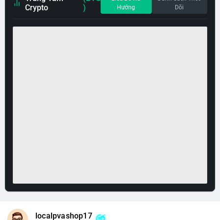
Crypto
)
Hướng
Dõi
localpvashop17