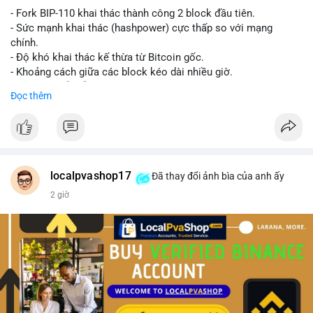
- Fork BIP-110 khai thác thành công 2 block đầu tiên.
- Sức mạnh khai thác (hashpower) cực thấp so với mạng
chính.
- Độ khó khai thác kế thừa từ Bitcoin gốc.
- Khoảng cách giữa các block kéo dài nhiều giờ.
- Cả hai chuỗi vẫn chấp nhận cùng một giao dịch.
Đọc thêm
#bitcoin
#btc
#cryptonews
#blockchain
#bip110
$btc
#vlikevn
#titanbot
localpvashop17
Đã thay đổi ảnh bìa của anh ấy
2 giờ
📰 Nguồn: CoinDesk