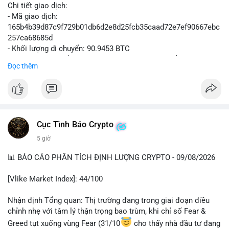
Chi tiết giao dịch:
- Mã giao dịch:
165b4b39d87c9f729b01db6d2e8d25fcb35caad72e7ef90667ebc
257ca68685d
- Khối lượng di chuyển: 90.9453 BTC
- Giá trị ước tính: $5,896,958.66 USD (theo thị giá $64,840.69
Đọc thêm
USD)
- Thời gian: 02:19:41 2026-08-09 UTC
Nhận định hành vi: Khối lượng gần 91 BTC, tương đương gần 6
triệu USD, được chuyển trong một giao dịch duy nhất cho thấy
Cục Tình Báo Crypto
chủ thể có quy mô tài chính lớn. Nếu điểm đến là ví sàn giao
5 giờ
dịch tập trung, áp lực bán tiềm năng có thể hình thành trong
ngắn hạn. Ngược lại, nếu dòng tiền đổ về ví lạnh hoặc ví tự
📊 BÁO CÁO PHÂN TÍCH ĐỊNH LƯỢNG CRYPTO - 09/08/2026
quản lý, động thái này phản ánh chiến lược tích lũy dài hạn,
giảm thiểu rủi ro sàn. Việc thiếu thông tin địa chỉ nguồn/đích
[Vlike Market Index]: 44/100
khiến nhà đầu tư cần thận trọng, theo dõi thêm các giao dịch
xác nhận tiếp theo để xác định xu hướng dòng tiền lớn trước
Nhận định Tổng quan: Thị trường đang trong giai đoạn điều
khi hành động.
chỉnh nhẹ với tâm lý thận trọng bao trùm, khi chỉ số Fear &
Greed tụt xuống vùng Fear (31/10
cho thấy nhà đầu tư đang