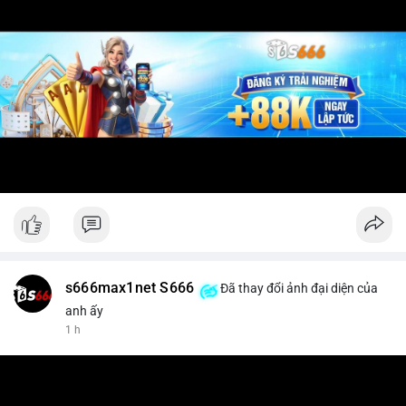
s666max1net S666
Đã thay đổi ảnh đại diện của
anh ấy
1 h