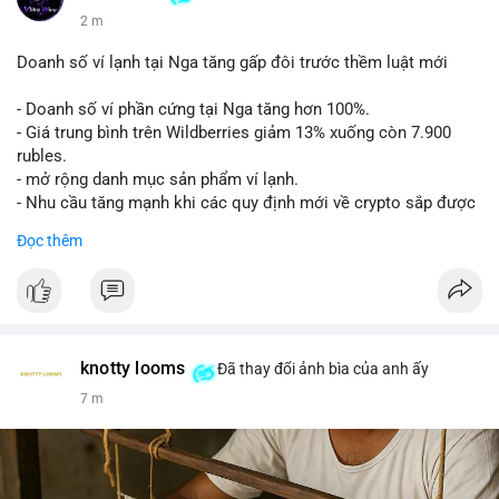
2 m
Doanh số ví lạnh tại Nga tăng gấp đôi trước thềm luật mới
- Doanh số ví phần cứng tại Nga tăng hơn 100%.
- Giá trung bình trên Wildberries giảm 13% xuống còn 7.900
rubles.
- mở rộng danh mục sản phẩm ví lạnh.
- Nhu cầu tăng mạnh khi các quy định mới về crypto sắp được
áp dụng.
Đọc thêm
#cryptonews
#russia
#hardwarewallet
#binancesquare
$btc $eth
#vlikevn
#titanbot
knotty looms
Đã thay đổi ảnh bìa của anh ấy
7 m
📰 Nguồn: CoinDesk