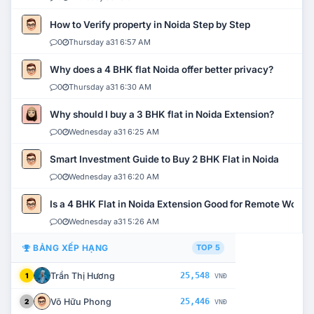
How to Verify property in Noida Step by Step
0
Thursday a31 6:57 AM
Why does a 4 BHK flat Noida offer better privacy?
0
Thursday a31 6:30 AM
Why should I buy a 3 BHK flat in Noida Extension?
0
Wednesday a31 6:25 AM
Smart Investment Guide to Buy 2 BHK Flat in Noida
0
Wednesday a31 6:20 AM
Is a 4 BHK Flat in Noida Extension Good for Remote Work?
0
Wednesday a31 5:26 AM
BẢNG XẾP HẠNG
TOP 5
Trần Thị Hương
25,548
1
VNĐ
Võ Hữu Phong
25,446
2
VNĐ