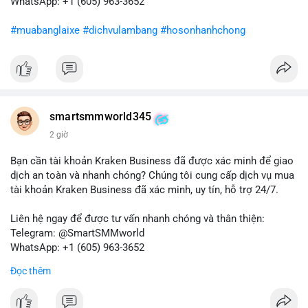
WhatsApp: +1 (605) 963-3652
và quản lý rủi ro chặt chẽ trong bối cảnh biến động có thể gia
tăng.
#muabanglaixe
#dichvulambang
#hosonhanhchong
#87917btc
#572kusd
#vilanh
#tichluydaihan
#btcmempool
smartsmmworld345
2 giờ
Bạn cần tài khoản Kraken Business đã được xác minh để giao
dịch an toàn và nhanh chóng? Chúng tôi cung cấp dịch vụ mua
tài khoản Kraken Business đã xác minh, uy tín, hỗ trợ 24/7.
Liên hệ ngay để được tư vấn nhanh chóng và thân thiện:
Telegram: @SmartSMMworld
WhatsApp: +1 (605) 963-3652
Đọc thêm
#buyverifiedkrakenbusinessaccounts
#krakenbusiness
#verifiedaccounts