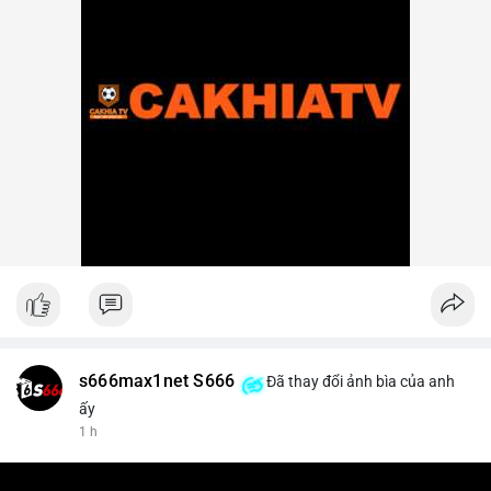
s666max1net S666
Đã thay đổi ảnh bìa của anh
ấy
1 h