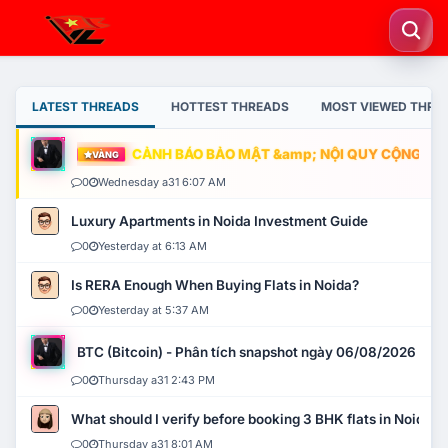
LATEST THREADS
HOTTEST THREADS
MOST VIEWED THRE
CẢNH BÁO BẢO MẬT &amp; NỘI QUY CỘNG ĐỒNG
VÀNG
0
Wednesday a31 6:07 AM
Luxury Apartments in Noida Investment Guide
0
Yesterday at 6:13 AM
Is RERA Enough When Buying Flats in Noida?
0
Yesterday at 5:37 AM
BTC (Bitcoin) - Phân tích snapshot ngày 06/08/2026
0
Thursday a31 2:43 PM
What should I verify before booking 3 BHK flats in Noida?
0
Thursday a31 8:01 AM