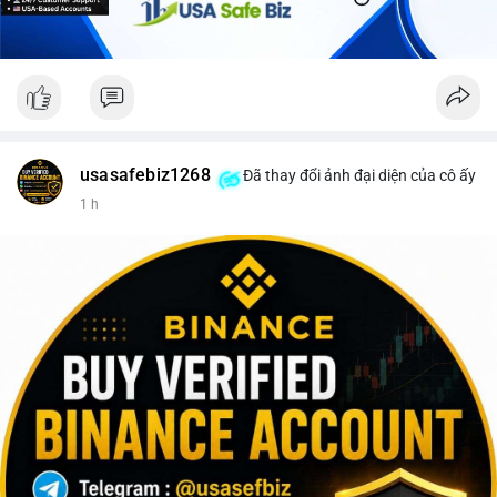
giao dịch, hãy thận trọng với khả năng điều chỉnh giá và cân
nhắc chốt lời một phần. Ngược lại, nếu dòng tiền chuyển vào ví
lạnh, đây là cơ hội để xem xét gia tăng vị thế trong dài hạn.
#152dot5btc
#giaodichlon
#aplucban
#vilanh
#btcmempool
usasafebiz1268
Đã thay đổi ảnh đại diện của cô ấy
1 h