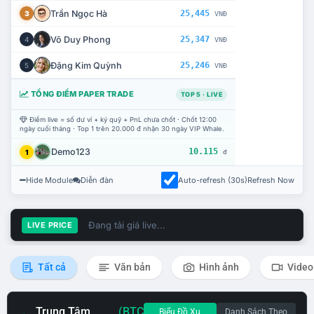
Trần Ngọc Hà
25,445
3
VNĐ
Võ Duy Phong
25,347
4
VNĐ
Đặng Kim Quỳnh
25,246
5
VNĐ
TỔNG ĐIỂM PAPER TRADE
TOP 5 · LIVE
Điểm live = số dư ví + ký quỹ + PnL chưa chốt · Chốt 12:00
ngày cuối tháng · Top 1 trên 20.000 đ nhận 30 ngày VIP Whale.
Demo123
10.115
1
đ
Hide Module
Diễn đàn
Auto-refresh (30s)
Refresh Now
Đang tải giá live...
LIVE PRICE
Tất cả
Văn bản
Hình ảnh
Video
Trung Tâm
(BTC
Biểu Đồ Xu
Danh Sách Theo