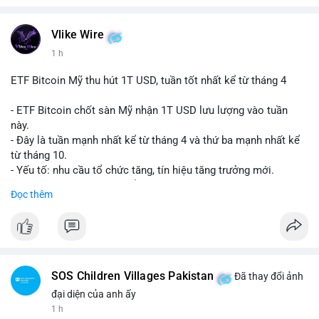
Vlike Wire
1 h
ETF Bitcoin Mỹ thu hút 1T USD, tuần tốt nhất kể từ tháng 4
- ETF Bitcoin chốt sàn Mỹ nhận 1T USD lưu lượng vào tuần
này.
- Đây là tuần mạnh nhất kể từ tháng 4 và thứ ba mạnh nhất kể
từ tháng 10.
- Yếu tố: nhu cầu tổ chức tăng, tín hiệu tăng trưởng mới.
- Tác động: giá BTC có thể tăng, thị trường ETF tiếp tục hấp
Đọc thêm
dẫn.
#binancesquare
#cryptonews
#btc
$btc
SOS Children Villages Pakistan
Đã thay đổi ảnh
#vlikevn
#titanbot
đại diện của anh ấy
1 h