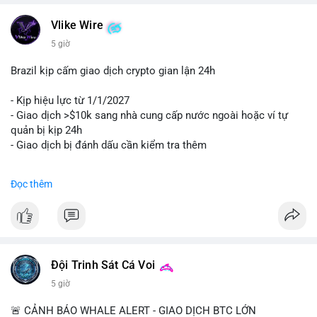
Vlike Wire
5 giờ
Brazil kịp cấm giao dịch crypto gian lận 24h
- Kịp hiệu lực từ 1/1/2027
- Giao dịch >$10k sang nhà cung cấp nước ngoài hoặc ví tự
quản bị kịp 24h
- Giao dịch bị đánh dấu cần kiểm tra thêm
#binancesquare
#cryptonews
#regulation
Đọc thêm
$btc $eth
#vlikevn
#titanbot
📰 Nguồn: Cointelegraph
Đội Trinh Sát Cá Voi
5 giờ
🚨 CẢNH BÁO WHALE ALERT - GIAO DỊCH BTC LỚN