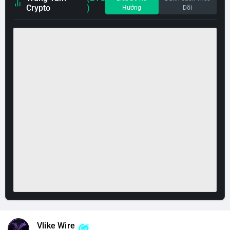
Crypto
)
Hướng
Dõi
Vlike Wire