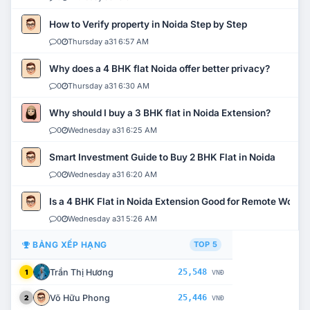
How to Verify property in Noida Step by Step
0
Thursday a31 6:57 AM
Why does a 4 BHK flat Noida offer better privacy?
0
Thursday a31 6:30 AM
Why should I buy a 3 BHK flat in Noida Extension?
0
Wednesday a31 6:25 AM
Smart Investment Guide to Buy 2 BHK Flat in Noida
0
Wednesday a31 6:20 AM
Is a 4 BHK Flat in Noida Extension Good for Remote Work?
0
Wednesday a31 5:26 AM
BẢNG XẾP HẠNG
TOP 5
Trần Thị Hương
25,548
1
VNĐ
Võ Hữu Phong
25,446
2
VNĐ