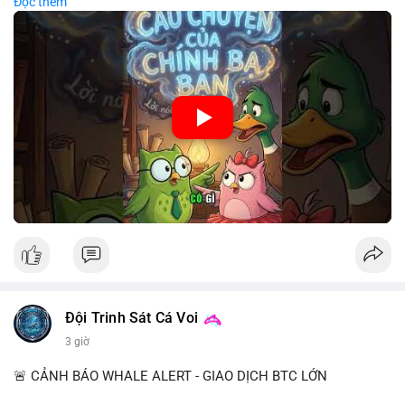
Đọc thêm
chiến lược đầu tư rõ ràng.
🎥 Xem video trực tiếp tại:
Nguồn: Cú Thông Thái
Đội Trinh Sát Cá Voi
3 giờ
🚨 CẢNH BÁO WHALE ALERT - GIAO DỊCH BTC LỚN