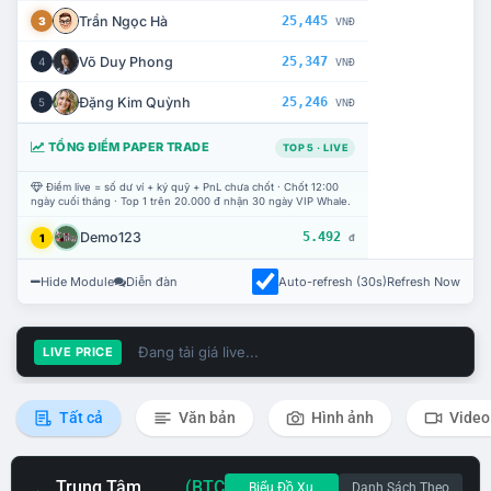
Trần Ngọc Hà
25,445
3
VNĐ
Võ Duy Phong
25,347
4
VNĐ
Đặng Kim Quỳnh
25,246
5
VNĐ
TỔNG ĐIỂM PAPER TRADE
TOP 5 · LIVE
Điểm live = số dư ví + ký quỹ + PnL chưa chốt · Chốt 12:00
ngày cuối tháng · Top 1 trên 20.000 đ nhận 30 ngày VIP Whale.
Demo123
5.492
1
đ
Hide Module
Diễn đàn
Auto-refresh (30s)
Refresh Now
Đang tải giá live...
LIVE PRICE
Tất cả
Văn bản
Hình ảnh
Video
Trung Tâm
(BTC
Biểu Đồ Xu
Danh Sách Theo