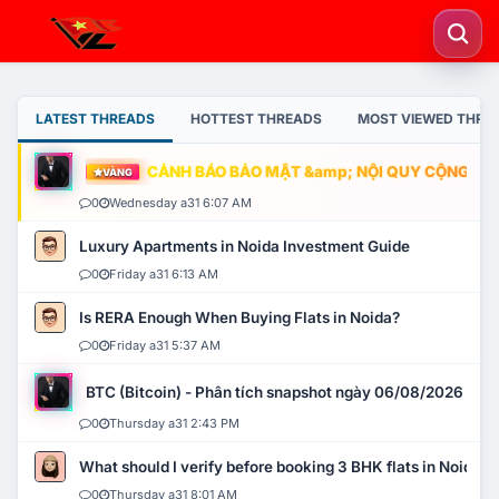
LATEST THREADS
HOTTEST THREADS
MOST VIEWED THRE
CẢNH BÁO BẢO MẬT &amp; NỘI QUY CỘNG ĐỒNG
VÀNG
0
Wednesday a31 6:07 AM
Luxury Apartments in Noida Investment Guide
0
Friday a31 6:13 AM
Is RERA Enough When Buying Flats in Noida?
0
Friday a31 5:37 AM
BTC (Bitcoin) - Phân tích snapshot ngày 06/08/2026
0
Thursday a31 2:43 PM
What should I verify before booking 3 BHK flats in Noida?
0
Thursday a31 8:01 AM