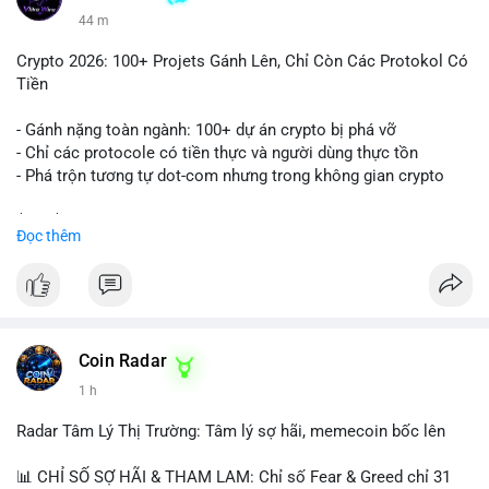
44 m
Crypto 2026: 100+ Projets Gánh Lên, Chỉ Còn Các Protokol Có
Tiền
- Gánh nặng toàn ngành: 100+ dự án crypto bị phá vỡ
- Chỉ các protocole có tiền thực và người dùng thực tồn
- Phá trộn tương tự dot-com nhưng trong không gian crypto
$btc $eth
Đọc thêm
#vlikevn
#titanbot
📰 Nguồn: CoinDesk
Coin Radar
1 h
Radar Tâm Lý Thị Trường: Tâm lý sợ hãi, memecoin bốc lên
📊 CHỈ SỐ SỢ HÃI & THAM LAM: Chỉ số Fear & Greed chỉ 31