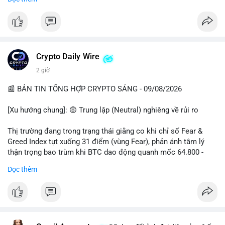
📊 Nguồn: Radar Tâm Lý Thị Trường
cổ đông vào tháng 2.
- Định chế tài chính: Delaware Life đưa BTC vào sản phẩm bảo
hiểm; Galaxy Digital lập quỹ đầu tư 100 triệu USD.
- Pháp lý: CEO Coinbase thúc đẩy khung pháp lý tại Davos; Bồ
Đào Nha chặn Polymarket.
Crypto Daily Wire
#binancesquare
#cryptonews
#btc
#eth
#sol
#xrp
2 giờ
$btc $eth $sol $xrp
📰 BẢN TIN TỔNG HỢP CRYPTO SÁNG - 09/08/2026
#vlikevn
#titanbot
[Xu hướng chung]: 🟡 Trung lập (Neutral) nghiêng về rủi ro
📰 Nguồn: Decrypt
Thị trường đang trong trạng thái giằng co khi chỉ số Fear &
Greed Index tụt xuống 31 điểm (vùng Fear), phản ánh tâm lý
thận trọng bao trùm khi BTC dao động quanh mốc 64.800 -
64.900 USD.
Đọc thêm
- Thị trường & Giá cả: Hoạt động cá voi diễn ra mạnh mẽ với 7
giao dịch BTC lớn được ghi nhận trong 24h qua, tổng trị giá
hơn 23,6 triệu USD. Đáng chú ý nhất là lệnh chuyển 90,94 BTC
(5,89 triệu USD) và 89,97 BTC (5,82 triệu USD), cho thấy các tổ