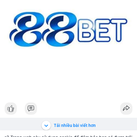
#42btc
#vilanh
#tichluydaihan
#btcmempool
#64831usd
Tải nhiều bài viết hơn