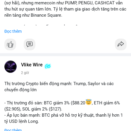
(sợ hãi), nhưng memecoin như PUMP, PENGU, CASHCAT vẫn
thu hút sự quan tâm lớn. Tỷ lệ tham gia giao dịch tăng trên các
nền tảng như Binance Square.
📈 XU HƯỚNG TÌM KIẾM & THẢO LUẬN: TUT, PUMP, PENGU,
Đọc thêm
CASHCAT, SUI, TAO xuất hiện nhiều trong tìm kiếm Việt Nam
và quốc tế. Chủ đề "tăng giá nhanh" và "bài toán mới" là chủ đề
hấp dẫn. Bàn tán về SPCX và SAGA cũng hấp dẫn.
💬 DÒNG CHẢY TIN TỨC & TRUYỀN THÔNG: Bàn tán về "long
SAGA", "short SPCX", và "đã ngồi ăn ở khách sạn 5*" (từ bài
Vlike Wire
đăng Binance Square). Tin tức về BIP-110 Bitcoin và SKR token
2 giờ
Solana tăng 250% FDV. Cập nhật về airdrop MMT và tích hợp
BNB Smart Chain.
Thị trường Crypto biến động mạnh: Trump, Saylor và các
chuyển động lớn
💡 NHẬN ĐỊNH & KHUYẾN NGHỊ: Tâm lý thị trường phân cực.
Sợ hãi do chỉ số thấp nhưng xu hướng memecoin và tin tức
- Thị trường đỏ sàn: BTC giảm 3% ($88.20
, ETH giảm 6%
tích cực (BTC ETF, SKR) tạo áp lực lên giá. Rủi ro từ các đề cày
($2.905), SOL giảm 2% ($127).
SPCX và SAGA vẫn cao. Cần theo dõi xu hướng "long" hoặc
- Áp lực bán mạnh: BTC phá vỡ hỗ trợ kỹ thuật, thanh lý hơn 1
"short" theo chiến lược cá nhân.
tỷ USD lệnh Long.
- Tin tức quan trọng: Trump Media dự kiến airdrop token cho
Đọc thêm