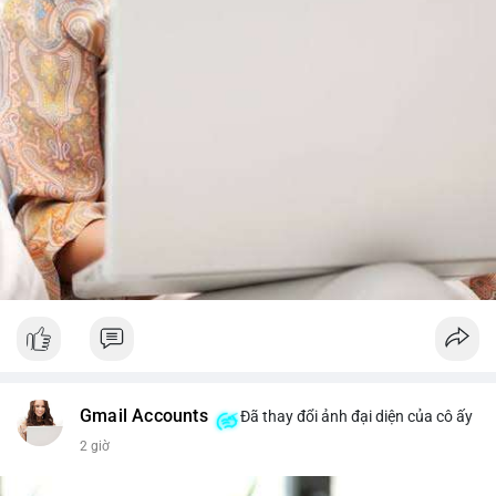
trước khi gia tăng vị thế.
Xem chi tiết các bài viết đầy đủ tại dòng thời gian của Vlike.vn!
#whalealertbtc
#feargreedindex
#bip110fork
#brazilcryptoregulation
#defitvl
Gmail Accounts
Đã thay đổi ảnh đại diện của cô ấy
2 giờ