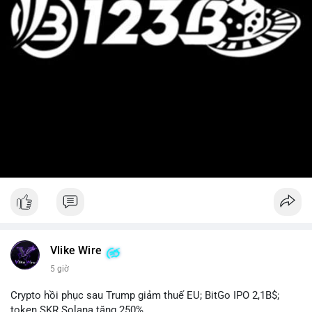
Vlike Wire
5 giờ
Crypto hồi phục sau Trump giảm thuế EU; BitGo IPO 2,1B$;
token SKR Solana tăng 250%