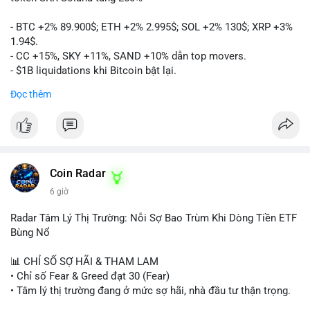
- BTC +2% 89.900$; ETH +2% 2.995$; SOL +2% 130$; XRP +3%
1.94$.
- CC +15%, SKY +11%, SAND +10% dẫn top movers.
- $1B liquidations khi Bitcoin bật lại.
- Trump hủy thuế EU, tín hiệu giảm áp lực.
Đọc thêm
- Vitalik đề xuất DVT staking cho Ethereum.
- BitGo IPO 18$/cổ phiếu, trị giá ~2B$.
- Senate Ag Committee tiến hành Clarity Act.
- Newrez tính crypto vào điều kiện vay nhà.
- HK cấp giấy phép stablecoin mới.
- Tòa án Nga công nhận crypto là tài sản.
Coin Radar
- Trump hy vọng ký bill cấu trúc thị trường crypto.
6 giờ
- Saga EVM bị hack 7M$, quỹ trộm chuyển sang Ethereum.
- Steak ’n Shake thưởng BTC cho nhân viên.
Radar Tâm Lý Thị Trường: Nỗi Sợ Bao Trùm Khi Dòng Tiền ETF
#binancesquare
#cryptonews
#btc
#eth
#sol
#xrp
#cc
#sky
Bùng Nổ
#sand
#bitgo
#solana
#stablecoin
#regulation
📊 CHỈ SỐ SỢ HÃI & THAM LAM
$btc $eth $sol $xrp $cc $sky $sand $skr
#skr
• Chỉ số Fear & Greed đạt 30 (Fear)
• Tâm lý thị trường đang ở mức sợ hãi, nhà đầu tư thận trọng.
#vlikevn
#titanbot