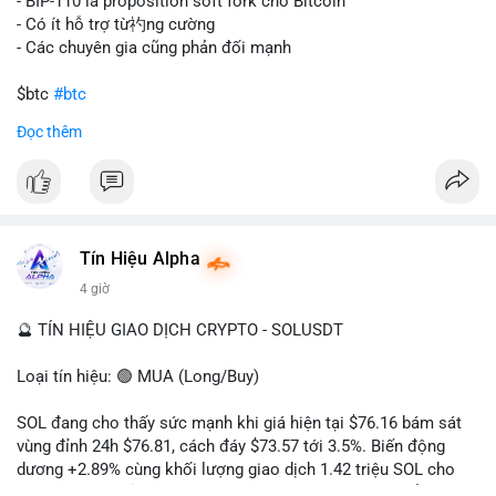
tán rủi ro. Với mức giá 65K, khối lượng này không quá lớn để
- BIP-110 là proposition soft fork cho Bitcoin
gây sốc thanh khoản tức thời, nhưng vẫn đủ sức tạo biến động
- Có ít hỗ trợ từ礿ng cường
tâm lý ngắn hạn nếu hướng đến sàn tập trung.
- Các chuyên gia cũng phản đối mạnh
Lời khuyên cho nhà đầu tư nhỏ lẻ:
$btc
#btc
Theo dõi các giao dịch tiếp theo từ cùng địa chỉ ví để xác nhận
Đọc thêm
hướng đi của dòng tiền. Tránh hành động theo cảm xúc, ưu
#vlikevn
#titanbot
tiên quản trị rủi ro và không mở vị thế lớn trước khi có tín hiệu
rõ ràng về đích đến của số BTC này.
📰 Nguồn: CoinDesk
#94dot58btc
#vilanh
#chuyentiencavoi
#btcmempool
#dongtienlon
Tín Hiệu Alpha
4 giờ
🔮 TÍN HIỆU GIAO DỊCH CRYPTO - SOLUSDT
Loại tín hiệu: 🟢 MUA (Long/Buy)
SOL đang cho thấy sức mạnh khi giá hiện tại $76.16 bám sát
vùng đỉnh 24h $76.81, cách đáy $73.57 tới 3.5%. Biến động
dương +2.89% cùng khối lượng giao dịch 1.42 triệu SOL cho
thấy lực cầu chủ động đang chiếm ưu thế, phe mua kiểm soát