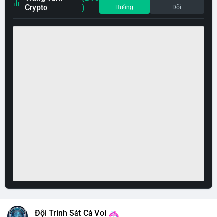
Crypto
)
Hướng
Dõi
Đội Trinh Sát Cá Voi