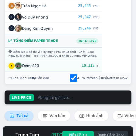
Trần Ngọc Hà
25,445
3
VNĐ
Võ Duy Phong
25,347
4
VNĐ
Đặng Kim Quỳnh
25,246
5
VNĐ
TỔNG ĐIỂM PAPER TRADE
TOP 5 · LIVE
Điểm live = số dư ví + ký quỹ + PnL chưa chốt · Chốt 12:00
ngày cuối tháng · Top 1 trên 20.000 đ nhận 30 ngày VIP Whale.
Demo123
10.115
1
đ
Hide Module
Diễn đàn
Auto-refresh (30s)
Refresh Now
Đang tải giá live...
LIVE PRICE
Tất cả
Văn bản
Hình ảnh
Video
Trung Tâm
(BTC
Biểu Đồ Xu
Danh Sách Theo