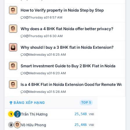
How to Verify property in Noida Step by Step
0
Thursday a31 6:57 AM
Why does a 4 BHK flat Noida offer better privacy?
0
Thursday a31 6:30 AM
Why should I buy a 3 BHK flat in Noida Extension?
0
Wednesday a31 6:25 AM
Smart Investment Guide to Buy 2 BHK Flat in Noida
0
Wednesday a31 6:20 AM
Is a 4 BHK Flat in Noida Extension Good for Remote Work?
0
Wednesday a31 5:26 AM
BẢNG XẾP HẠNG
TOP 5
Trần Thị Hương
25,548
1
VNĐ
Võ Hữu Phong
25,446
2
VNĐ