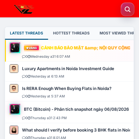
LATEST THREADS
HOTTEST THREADS
MOST VIEWED THRE
CẢNH BÁO BẢO MẬT &amp; NỘI QUY CỘNG ĐỒNG
VÀNG
0
Wednesday a31 6:07 AM
Luxury Apartments in Noida Investment Guide
0
Yesterday at 6:13 AM
Is RERA Enough When Buying Flats in Noida?
0
Yesterday at 5:37 AM
BTC (Bitcoin) - Phân tích snapshot ngày 06/08/2026
0
Thursday a31 2:43 PM
What should I verify before booking 3 BHK flats in Noida?
0
Thursday a31 8:01 AM