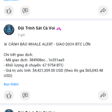
#556btc
#36trusd
#cavoichuyentien
#aplucban
#tichluydaihan
$btc
#btc
#vlikevn
#titanbot
📰 Nguồn: Cointelegraph
Đội Trinh Sát Cá Voi
2 giờ
🚨 CẢNH BÁO WHALE ALERT - GIAO DỊCH BTC LỚN
Chi tiết giao dịch:
- Mã giao dịch: 384908ec...1e351aa5
- Khối lượng di chuyển: 67.9754 BTC
- Giá trị ước tính: $4,421,359.00 USD (theo thị giá $65,043.48
USD)
- Thời gian: 21:19:29 2026-08-08 UTC
Đọc thêm
Nhận định phân tích:
Khối lượng 67.97 BTC trị giá hơn 4.4 triệu USD được di chuyển
trong một giao dịch duy nhất trên mempool. Quy mô này nằm
ở mức trung bình của cá voi, không quá lớn để gây sốc nhưng