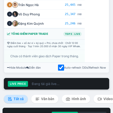
Trần Ngọc Hà
25,445
3
VNĐ
Võ Duy Phong
25,347
4
VNĐ
Đặng Kim Quỳnh
25,246
5
VNĐ
TỔNG ĐIỂM PAPER TRADE
TOP 5 · LIVE
Điểm live = số dư ví + ký quỹ + PnL chưa chốt · Chốt 12:00
ngày cuối tháng · Top 1 trên 20.000 đ nhận 30 ngày VIP Whale.
Chưa có thành viên giao dịch Paper trong tháng.
Hide Module
Diễn đàn
Auto-refresh (30s)
Refresh Now
Đang tải giá live...
LIVE PRICE
Tất cả
Văn bản
Hình ảnh
Video