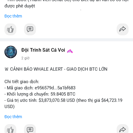
được phê duyệt
- Bài toán chính là thời gian hạn chế để đưa dự án vào lịch
Đọc thêm
trình
- Có thể ảnh hưởng đến môi trường quy định crypto tại Mỹ
$btc $eth
#vlikevn
#titanbot
Đội Trinh Sát Cá Voi
2 giờ
📰 Nguồn: Cointelegraph
🚨 CẢNH BÁO WHALE ALERT - GIAO DỊCH BTC LỚN
Chi tiết giao dịch:
- Mã giao dịch: e956579d...5a1bf683
- Khối lượng di chuyển: 59.8405 BTC
- Giá trị ước tính: $3,873,070.58 USD (theo thị giá $64,723.19
USD)
- Thời gian: 17:19:55 2026-08-06 UTC
Đọc thêm
Một khối lượng 59.84 BTC trị giá gần 3.9 triệu USD vừa được
kích hoạt di chuyển trong mempool. Với quy mô này, khả năng