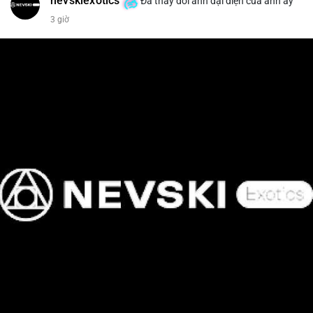
nevskiexotics
Đã thay đổi ảnh đại diện của anh ấy
3 giờ