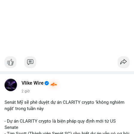
Vlike Wire
2 giờ
Senát Mỹ sẽ phê duyệt dự án CLARITY crypto 'không nghiêm
ngặt' trong tuần này
- Dự án CLARITY crypto là biện pháp quy định mới từ US
Senate
- Tim Scott (Thành viên Senát SC) cho biết dự án vẫn có cơ hội