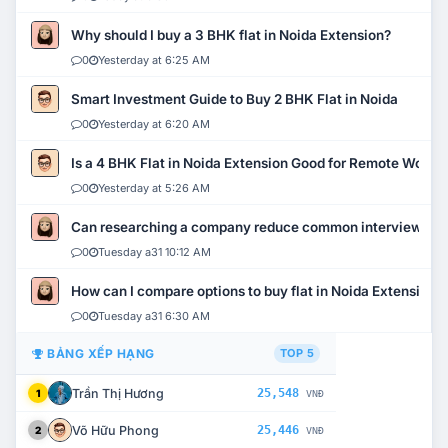
Why should I buy a 3 BHK flat in Noida Extension?
0
Yesterday at 6:25 AM
Smart Investment Guide to Buy 2 BHK Flat in Noida
0
Yesterday at 6:20 AM
Is a 4 BHK Flat in Noida Extension Good for Remote Work?
0
Yesterday at 5:26 AM
Can researching a company reduce common interview mi
0
Tuesday a31 10:12 AM
How can I compare options to buy flat in Noida Extension?
0
Tuesday a31 6:30 AM
BẢNG XẾP HẠNG
TOP 5
Trần Thị Hương
25,548
1
VNĐ
Võ Hữu Phong
25,446
2
VNĐ