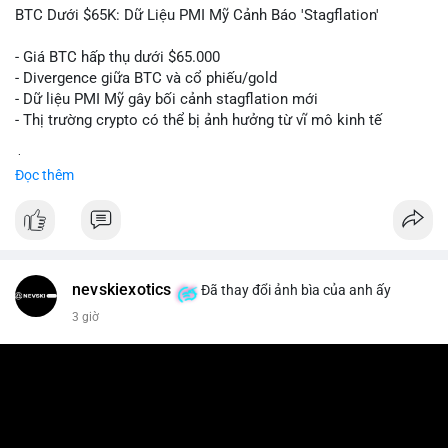
📰 Nguồn: Cointelegraph
BTC Dưới $65K: Dữ Liệu PMI Mỹ Cảnh Báo 'Stagflation'
- Giá BTC hấp thụ dưới $65.000
- Divergence giữa BTC và cổ phiếu/gold
- Dữ liệu PMI Mỹ gây bối cảnh stagflation mới
- Thị trường crypto có thể bị ảnh hưởng từ vĩ mô kinh tế
$btc
#btc
Đọc thêm
#vlikevn
#titanbot
📰 Nguồn: Cointelegraph
nevskiexotics
Đã thay đổi ảnh bìa của anh ấy
3 giờ