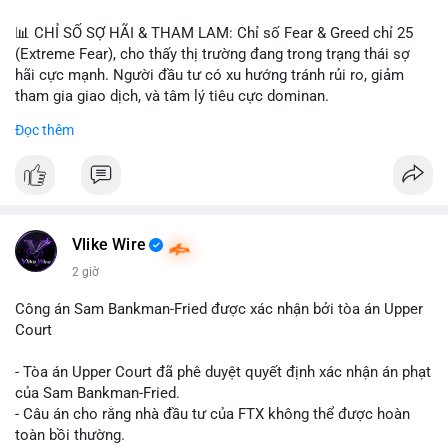
📊 CHỈ SỐ SỢ HÃI & THAM LAM: Chỉ số Fear & Greed chỉ 25
(Extreme Fear), cho thấy thị trường đang trong trạng thái sợ
hãi cực mạnh. Người đầu tư có xu hướng tránh rủi ro, giảm
tham gia giao dịch, và tâm lý tiêu cực dominan.
Đọc thêm
📈 XU HƯỚNG TÌM KIẾM & THẢO LUẬN: Coin được tìm kiếm
nhiều nhất trên CoinGecko là Cash Cat (CASHCAT), Bitcoin
(BTC), Sui (SUI), Pudgy Penguins (PENGU). Trên Google Trends
Việt Nam, từ khóa như 'con riêng', 'phạm nhật minh anh' và 'tô
lâm' được nhắc đến nhiều, có thể phản ánh sự quan tâm đến
các chủ đề không liên quan trực tiếp đến crypto.
Vlike Wire
2 giờ
💬 DÒNG CHẢY TIN TỨC & TRUYỀN THÔNG: Các bài đăng
trên Binance Square tập trung vào chiến lược trading, lệnh kẹp,
Công án Sam Bankman-Fried được xác nhận bởi tòa án Upper
và cập nhật về sự kiện như 'Lãi lỗ chưa ghi nhận'. Trên
Court
Telegram, tin tức nổi bật bao gồm việc Tether mở rộng vào
Saudi Arabia và báo cáo về Bitcoin miners chuyển hướng AI.
- Tòa án Upper Court đã phê duyệt quyết định xác nhận án phạt
Các tin tức quốc tế cũng nhấn mạnh sự động chảy của thị
của Sam Bankman-Fried.
trường.
- Câu án cho rằng nhà đầu tư của FTX không thể được hoàn
toàn bồi thường.