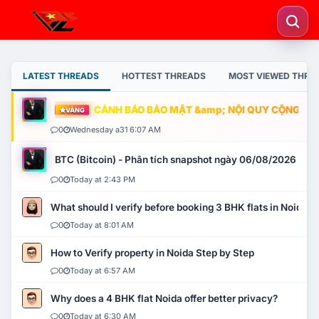
LATEST THREADS
HOTTEST THREADS
MOST VIEWED THRE
CẢNH BÁO BẢO MẬT &amp; NỘI QUY CỘNG ĐỒNG
VÀNG
0
Wednesday a31 6:07 AM
BTC (Bitcoin) - Phân tích snapshot ngày 06/08/2026
0
Today at 2:43 PM
What should I verify before booking 3 BHK flats in Noida?
0
Today at 8:01 AM
How to Verify property in Noida Step by Step
0
Today at 6:57 AM
Why does a 4 BHK flat Noida offer better privacy?
0
Today at 6:30 AM