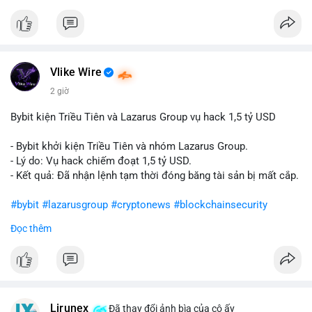
Vlike Wire
2 giờ
Bybit kiện Triều Tiên và Lazarus Group vụ hack 1,5 tỷ USD
- Bybit khởi kiện Triều Tiên và nhóm Lazarus Group.
- Lý do: Vụ hack chiếm đoạt 1,5 tỷ USD.
- Kết quả: Đã nhận lệnh tạm thời đóng băng tài sản bị mất cắp.
#bybit
#lazarusgroup
#cryptonews
#blockchainsecurity
Đọc thêm
$btc $eth
#vlikevn
#titanbot
📰 Nguồn: CoinDesk
Lirunex
Đã thay đổi ảnh bìa của cô ấy