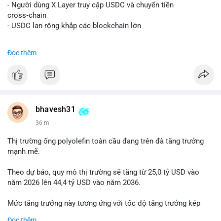
📰 Nguồn: Decrypt
- Người dùng X Layer truy cập USDC và chuyển tiền
cross‑chain
- USDC lan rộng khắp các blockchain lớn
#binancesquare
#cryptonews
#usdc
#okx
#xlayer
Đọc thêm
$usdc
#vlikevn
#titanbot
📰 Nguồn: Cointelegraph
bhavesh31
36 m
Thị trường ống polyolefin toàn cầu đang trên đà tăng trưởng
mạnh mẽ.
Theo dự báo, quy mô thị trường sẽ tăng từ 25,0 tỷ USD vào
năm 2026 lên 44,4 tỷ USD vào năm 2036.
Mức tăng trưởng này tương ứng với tốc độ tăng trưởng kép
hàng năm (CAGR) đạt 5,9% trong giai đoạn dự báo.
Đọc thêm