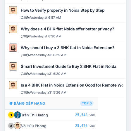
How to Verify property in Noida Step by Step
0
Yesterday at 6:57 AM
Why does a 4 BHK flat Noida offer better privacy?
0
Yesterday at 6:30 AM
Why should I buy a 3 BHK flat in Noida Extension?
0
Wednesday a31 6:25 AM
Smart Investment Guide to Buy 2 BHK Flat in Noida
0
Wednesday a31 6:20 AM
Is a 4 BHK Flat in Noida Extension Good for Remote Work?
0
Wednesday a31 5:26 AM
BẢNG XẾP HẠNG
TOP 5
Trần Thị Hương
25,548
1
VNĐ
Võ Hữu Phong
25,446
2
VNĐ