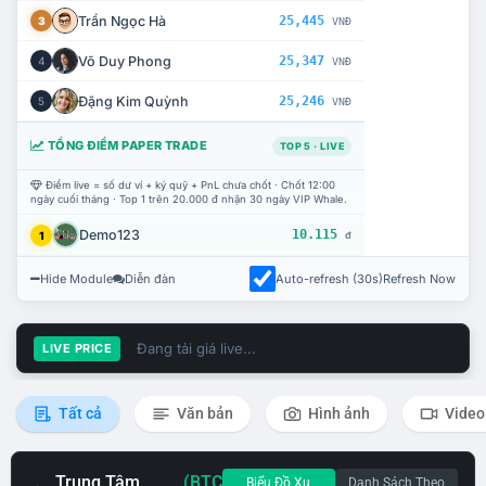
Trần Ngọc Hà
25,445
3
VNĐ
Võ Duy Phong
25,347
4
VNĐ
Đặng Kim Quỳnh
25,246
5
VNĐ
TỔNG ĐIỂM PAPER TRADE
TOP 5 · LIVE
Điểm live = số dư ví + ký quỹ + PnL chưa chốt · Chốt 12:00
ngày cuối tháng · Top 1 trên 20.000 đ nhận 30 ngày VIP Whale.
Demo123
10.115
1
đ
Hide Module
Diễn đàn
Auto-refresh (30s)
Refresh Now
Đang tải giá live...
LIVE PRICE
Tất cả
Văn bản
Hình ảnh
Video
Trung Tâm
(BTC
Biểu Đồ Xu
Danh Sách Theo