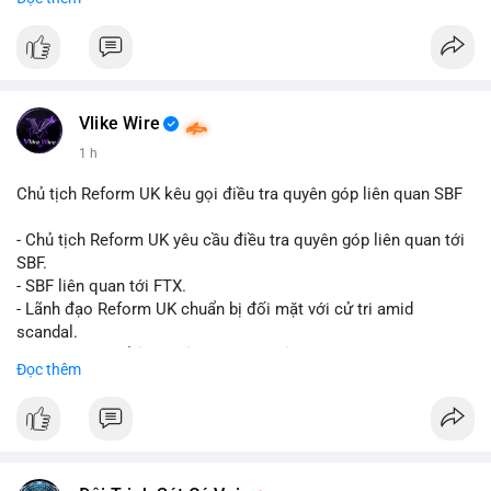
Đây là tín hiệu tích cực cho các nhà sản xuất, nhà phân phối và
nhà đầu tư trong ngành vật liệu xây dựng và hạ tầng.
Bạn đánh giá thế nào về tiềm năng của dòng sản phẩm ống
nhựa polyolefin trong tương lai?
Vlike Wire
1 h
Chủ tịch Reform UK kêu gọi điều tra quyên góp liên quan SBF
- Chủ tịch Reform UK yêu cầu điều tra quyên góp liên quan tới
SBF.
- SBF liên quan tới FTX.
- Lãnh đạo Reform UK chuẩn bị đối mặt với cử tri amid
scandal.
- Sự kiện có thể ảnh hưởng đến hình ảnh SBF và FTX.
Đọc thêm
- Không có thông tin tác động thị trường ngay lập tức.
#binancesquare
#cryptonews
#sbf
#ftx
#reformuk
$btc $eth