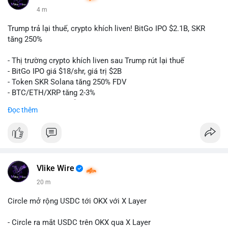
4 m
Trump trả lại thuế, crypto khích liven! BitGo IPO $2.1B, SKR
tăng 250%
- Thị trường crypto khích liven sau Trump rút lại thuế
- BitGo IPO giá $18/shr, giá trị $2B
- Token SKR Solana tăng 250% FDV
- BTC/ETH/XRP tăng 2-3%
- SKY/SAND/C+C dẫn đầu top movers
Đọc thêm
- US Senates chuẩn bị hành động Clarity Act
- HK phát hành giấy phép stablecoin
- Nga công nhận crypto là tài sản
- Saga EVM bị hack $7M
- Steak ’n Shake trả lương BTC
Vlike Wire
$btc
#btc
$eth
#eth
$sol
#sol
$xrp
#xrp
$sky
#sky
$sand
20 m
#sand
$skr
#skr
Circle mở rộng USDC tới OKX với X Layer
#vlikevn
#titanbot
- Circle ra mắt USDC trên OKX qua X Layer