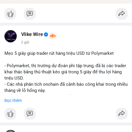
Vlike Wire
2 giờ
Mẹo 5 giây giúp trader rút hàng triệu USD từ Polymarket
- Polymarket, thị trường dự đoán phi tập trung, đã bị các trader
khai thác bằng thủ thuật kéo giá trong 5 giây để thu lợi hàng
triệu USD.
- Các nhà phân tích onchain đã cảnh báo công khai trong nhiều
tháng về lỗ hổng này.
- Để khắc phục, Polymarket chuyển sang sử dụng giá trung
Đọc thêm
bình theo thời gian (time-weighted prices), khiến việc đẩy giá
nhân tạo trở nên quá tốn kém.
- Động thái này nhằm bảo vệ tính toàn vẹn của thị trường và
ngăn chặn các hành vi thao túng.