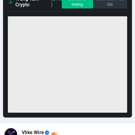
Crypto
)
Hướng
Dõi
Vlike Wire