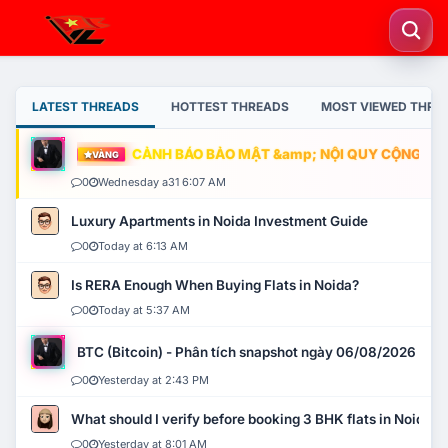
LATEST THREADS
HOTTEST THREADS
MOST VIEWED THRE
CẢNH BÁO BẢO MẬT &amp; NỘI QUY CỘNG ĐỒNG
VÀNG
0
Wednesday a31 6:07 AM
Luxury Apartments in Noida Investment Guide
0
Today at 6:13 AM
Is RERA Enough When Buying Flats in Noida?
0
Today at 5:37 AM
BTC (Bitcoin) - Phân tích snapshot ngày 06/08/2026
0
Yesterday at 2:43 PM
What should I verify before booking 3 BHK flats in Noida?
0
Yesterday at 8:01 AM