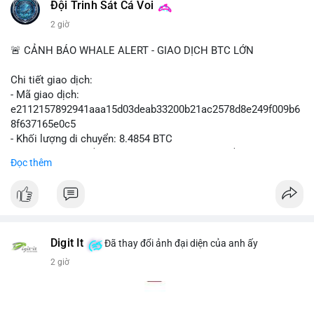
#polymarket
#cryptonews
#defi
#marketintegrity
Đội Trinh Sát Cá Voi
2 giờ
$btc $eth
🚨 CẢNH BÁO WHALE ALERT - GIAO DỊCH BTC LỚN
#vlikevn
#titanbot
Chi tiết giao dịch:
📰 Nguồn: CoinDesk
- Mã giao dịch:
e2112157892941aaa15d03deab33200b21ac2578d8e249f009b6
8f637165e0c5
- Khối lượng di chuyển: 8.4854 BTC
- Giá trị ước tính: $551,448.77 USD (theo thị giá $64,987.67
Đọc thêm
USD)
- Thời gian: 16:19:44 2026-08-07 UTC
Nhận định phân tích hành vi của Cá voi dựa trên giao dịch này
(ví dụ: chuyển dịch lượng lớn coin, gom hàng ví lạnh, áp lực
bán tiềm năng...) và tác động tâm lý thị trường.
Digit It
Đã thay đổi ảnh đại diện của anh ấy
2 giờ
Lời khuyên ngắn gọn cho nhà đầu tư nhỏ lẻ.
#8.4854BTC
#551kusd
#chuyenvilon
#mempoolbtc