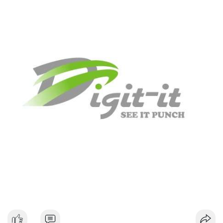
#dongtiencavoi