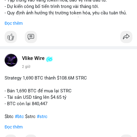
- Tập trung vào vàng token hóa, bảo vệ nhà đầu tư.
- Dự kiến công bố tiến trình trong vài tháng tới.
- Quy định ảnh hưởng thị trường token hóa, yêu cầu tuân thủ.
- Nhà đầu tư, doanh nghiệp cần chuẩn bị.
Đọc thêm
#binancesquare
#cryptonews
#tokenizedgold
#fca
#ukregulation
$btc $eth
#vlikevn
#titanbot
Vlike Wire
2 giờ
📰 Nguồn: CoinDesk
Strategy 1,690 BTC thành $108.6M STRC
- Bán 1,690 BTC để mua lại STRC
- Tài sản USD tăng lên $4.65 tỷ
- BTC còn lại 840,447
$btc
#btc
$strc
#strc
Đọc thêm
#vlikevn
#titanbot