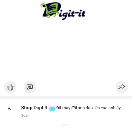
cho xu hướng dài hạn. Ngược lại, nếu tiền chuyển lên sàn, hãy
thận trọng với khả năng điều chỉnh giá ngắn hạn.
#13dot1743btc
#vilanh
#chuyennoibo
#mempoolbtc
#dongtienlon
Shop Digit It
Đã thay đổi ảnh đại diện của anh ấy
36 m