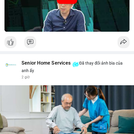
#52.8821BTC
#whalemove
#vilanh
#btcmempool
#3.4TrieuUSD
Senior Home Services
Đã thay đổi ảnh bìa của
anh ấy
2 giờ