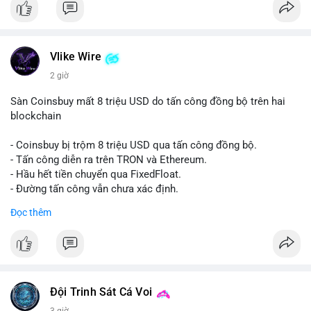
📰 Nguồn: Cointelegraph
Vlike Wire
2 giờ
Sàn Coinsbuy mất 8 triệu USD do tấn công đồng bộ trên hai
blockchain
- Coinsbuy bị trộm 8 triệu USD qua tấn công đồng bộ.
- Tấn công diễn ra trên TRON và Ethereum.
- Hầu hết tiền chuyển qua FixedFloat.
- Đường tấn công vẫn chưa xác định.
Đọc thêm
#binancesquare
#cryptonews
#coinsbuy
#trx
#eth
$trx $eth
#vlikevn
#titanbot
Đội Trinh Sát Cá Voi
📰 Nguồn: CoinDesk
3 giờ