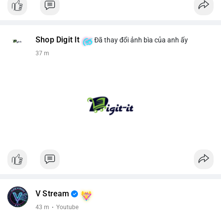
Shop Digit It
Đã thay đổi ảnh bìa của anh ấy
37 m
V Stream
43 m
·
Youtube