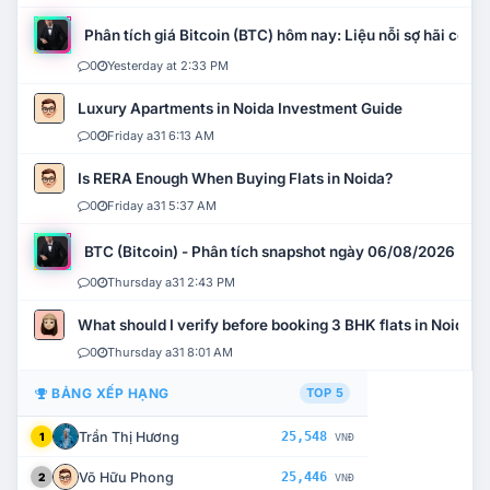
Phân tích giá Bitcoin (BTC) hôm nay: Liệu nỗi sợ hãi có mở 
0
Yesterday at 2:33 PM
Luxury Apartments in Noida Investment Guide
0
Friday a31 6:13 AM
Is RERA Enough When Buying Flats in Noida?
0
Friday a31 5:37 AM
BTC (Bitcoin) - Phân tích snapshot ngày 06/08/2026
0
Thursday a31 2:43 PM
What should I verify before booking 3 BHK flats in Noida?
0
Thursday a31 8:01 AM
BẢNG XẾP HẠNG
TOP 5
Trần Thị Hương
25,548
1
VNĐ
Võ Hữu Phong
25,446
2
VNĐ