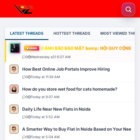
LATEST THREADS
HOTTEST THREADS
MOST VIEWED THRE
CẢNH BÁO BẢO MẬT &amp; NỘI QUY CỘNG ĐỒNG
VÀNG
0
Wednesday a31 6:07 AM
How Best Online Job Portals Improve Hiring
0
Today at 11:39 AM
How do you store wet food for cats homemade?
0
Today at 9:07 AM
Daily Life Near New Flats in Noida
0
Today at 5:52 AM
A Smarter Way to Buy Flat in Noida Based on Your Needs
0
Today at 5:04 AM