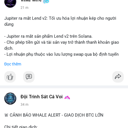
Vlike Wire
21 m
Jupiter ra mắt Lend v2: Tối ưu hóa lợi nhuận kép cho người
dùng
- Jupiter ra mắt sản phẩm Lend v2 trên Solana.
- Cho phép tiền gửi và tài sản vay trở thành thanh khoản giao
dịch.
- Lợi nhuận phụ thuộc vào lưu lượng swap qua bộ định tuyến
(router) của Jupiter.
Đọc thêm
- Tăng hiệu quả sử dụng vốn cho người dùng.
#solana
#jupiter
#sol
#defi
#binancesquare
$sol
Đội Trinh Sát Cá Voi
#vlikevn
#titanbot
34 m
📰 Nguồn: CoinDesk
🚨 CẢNH BÁO WHALE ALERT - GIAO DỊCH BTC LỚN
Chi tiết giao dịch: