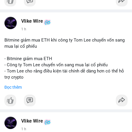
Vlike Wire
1 h
Bitmine giảm mua ETH khi công ty Tom Lee chuyển vốn sang
mua lại cổ phiếu
- Bitmine giảm mua ETH
- Công ty Tom Lee chuyển vốn sang mua lại cổ phiếu
- Tom Lee cho rằng điều kiện tài chính dễ dàng hơn có thể hỗ
trợ crypto
- CLARITY Act không đạt thăm dò trong Thượng viện trước kỳ
Đọc thêm
nghỉ tháng 8
#binancesquare
#cryptonews
#eth
$eth
Vlike Wire
#vlikevn
#titanbot
1 h