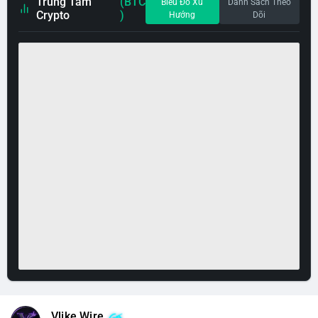
Trung Tâm
(BTC
Biểu Đồ Xu
Danh Sách Theo
Crypto
)
Hướng
Dõi
Vlike Wire