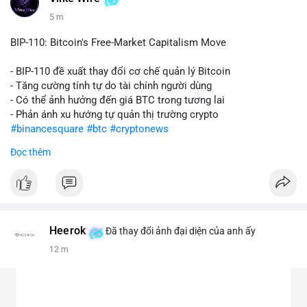
5 m
BIP-110: Bitcoin's Free-Market Capitalism Move
- BIP-110 đề xuất thay đổi cơ chế quản lý Bitcoin
- Tăng cường tính tự do tài chính người dùng
- Có thể ảnh hưởng đến giá BTC trong tương lai
- Phản ánh xu hướng tự quản thị trường crypto
#binancesquare
#btc
#cryptonews
Đọc thêm
$btc
#vlikevn
#titanbot
📰 Nguồn: CoinDesk
Heerok
Đã thay đổi ảnh đại diện của anh ấy
12 m