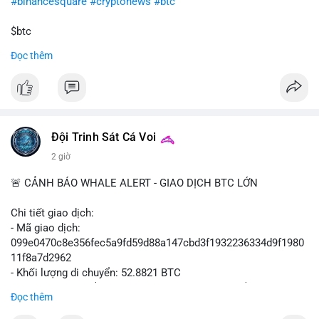
#binancesquare
#cryptonews
#btc
$btc
Đọc thêm
#vlikevn
#titanbot
📰 Nguồn: Cointelegraph
Đội Trinh Sát Cá Voi
2 giờ
🚨 CẢNH BÁO WHALE ALERT - GIAO DỊCH BTC LỚN
Chi tiết giao dịch:
- Mã giao dịch:
099e0470c8e356fec5a9fd59d88a147cbd3f1932236334d9f1980
11f8a7d2962
- Khối lượng di chuyển: 52.8821 BTC
- Giá trị ước tính: $3,434,742.21 USD (theo thị giá $64,951.00
Đọc thêm
USD)
- Thời gian: 13:19:49 2026-08-10 UTC