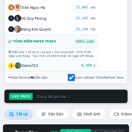
Trần Ngọc Hà
25,445
3
VNĐ
Võ Duy Phong
25,347
4
VNĐ
Đặng Kim Quỳnh
25,246
5
VNĐ
TỔNG ĐIỂM PAPER TRADE
TOP 5 · LIVE
Điểm live = số dư ví + ký quỹ + PnL chưa chốt · Chốt 12:00
ngày cuối tháng · Top 1 trên 20.000 đ nhận 30 ngày VIP Whale.
Demo123
6.359
1
đ
Hide Module
Diễn đàn
Auto-refresh (30s)
Refresh Now
Đang tải giá live...
LIVE PRICE
Tất cả
Văn bản
Hình ảnh
Video