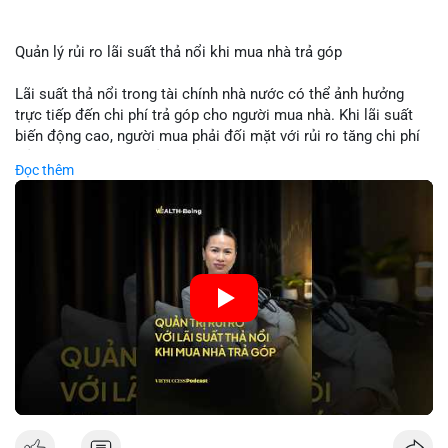
Quản lý rủi ro lãi suất thả nổi khi mua nhà trả góp
Lãi suất thả nổi trong tài chính nhà nước có thể ảnh hưởng
trực tiếp đến chi phí trả góp cho người mua nhà. Khi lãi suất
biến động cao, người mua phải đối mặt với rủi ro tăng chi phí
trả nợ không ngờ. Quản lý rủi ro cần bao gồm phân tích xu
Đọc thêm
hướng lãi suất, lựa chọn sản phẩm trả góp có tính bảo hiểm,
hoặc sử dụng tài chính cá nhân để ổn định chi phí. Các nhà
đầu tư cần theo dõi chính sách tiền tệ để đưa ra quyết định
mua nhà phù hợp.
🎥 Xem video trực tiếp tại:
Nguồn: VIETSUCCESS