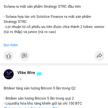
📰 Nguồn: CoinDesk
Solana ra mắt sản phẩm Strategy STRC đầu tiên
- Solana hợp tác với Solstice Finance ra mắt sản phẩm
Strategy STRC
- Lợi nhuận từ cổ phiếu ưu tiên được chia thành 2 token: senior
(rủi ro thấp) và junior (rủi ro cao)
$sol
#sol
$strc
#strc
Đọc thêm
#vlikevn
#titanbot
📰 Nguồn: CoinDesk
Vlike Wire
1 h
Bitdeer tăng sản lượng Bitcoin 5 lần trong Q2
- Bitdeer sản lượng Bitcoin 5 lần trong quý 2
- Liquidity hóa kho tàng khiến giữ lại chỉ 150 BTC