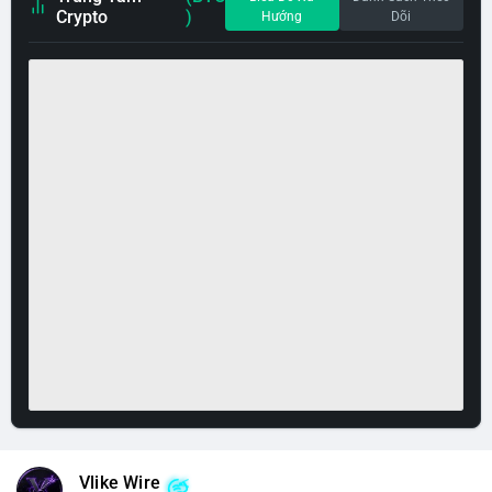
Crypto
)
Hướng
Dõi
Vlike Wire