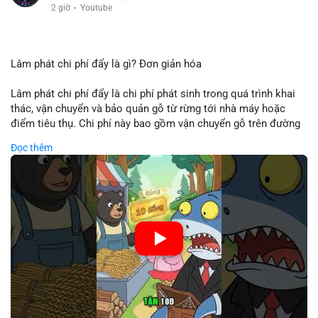
2 giờ
·
Youtube
Lâm phát chi phí đẩy là gì? Đơn giản hóa
Lâm phát chi phí đẩy là chi phí phát sinh trong quá trình khai
thác, vận chuyển và bảo quản gỗ từ rừng tới nhà máy hoặc
điểm tiêu thụ. Chi phí này bao gồm vận chuyển gỗ trên đường
bộ, đường thủy hoặc đường ray, phụ thuộc vào khoảng cách và
Đọc thêm
điều kiện địa hình. Việc hiểu rõ chi phí đẩy giúp doanh nghiệp
lâm nghiệp tối ưu hoá chuỗi cung ứng và kiểm soát lợi nhuận.
🎥 Xem video trực tiếp tại:
Nguồn: Cú Thông Thái