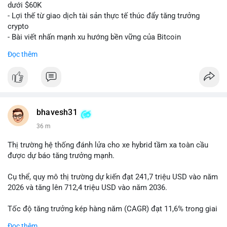
dưới $60K
- Lợi thế từ giao dịch tài sản thực tế thúc đẩy tăng trưởng
crypto
- Bài viết nhấn mạnh xu hướng bền vững của Bitcoin
Đọc thêm
$btc
#btc
#vlikevn
#titanbot
📰 Nguồn: Cointelegraph
bhavesh31
36 m
Thị trường hệ thống đánh lửa cho xe hybrid tầm xa toàn cầu
được dự báo tăng trưởng mạnh.
Cụ thể, quy mô thị trường dự kiến đạt 241,7 triệu USD vào năm
2026 và tăng lên 712,4 triệu USD vào năm 2036.
Tốc độ tăng trưởng kép hàng năm (CAGR) đạt 11,6% trong giai
đoạn dự báo.
Đọc thêm