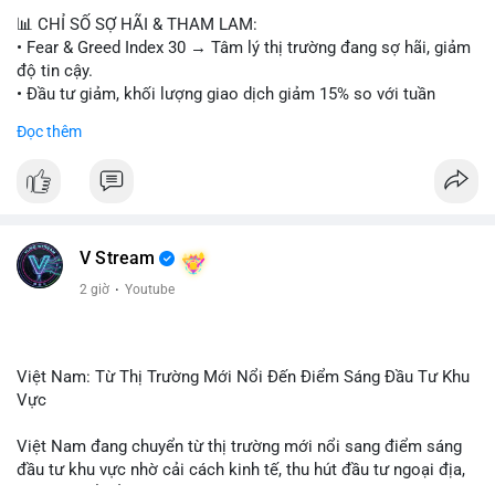
📊 CHỈ SỐ SỢ HÃI & THAM LAM:
• Fear & Greed Index 30 → Tâm lý thị trường đang sợ hãi, giảm
độ tin cậy.
• Đầu tư giảm, khối lượng giao dịch giảm 15% so với tuần
trước.
Đọc thêm
📈 XU HƯỚNG TÌM KIẾM & THẢO LUẬN:
• CoinGecko: Jimothy The Raccoon, Pudgy Penguins,
StonkBroker, Cysic, Cronos, Sui, Tutorial.
• Google Trends: chủ đề bóng đá, địa phương, không liên quan
crypto.
V Stream
• LunarCrush: Ethereum, Solana, Dogecoin, Chainlink, Litecoin,
2 giờ
·
Youtube
Tesla, UFC, Premier League, etc.
💬 DÒNG CHẢY TIN TỨC & TRUYỀN THÔNG:
• Telegram: US Senate tiến hành bỏ phiếu Clarity Act, IMF nói
Việt Nam: Từ Thị Trường Mới Nổi Đến Điểm Sáng Đầu Tư Khu
stablecoin địa phương tăng nhu cầu.
Vực
• Binance Square: nhiều trader short, cảnh báo “short entry”,
“điểm mua bán” giảm.
Việt Nam đang chuyển từ thị trường mới nổi sang điểm sáng
• Binance announcements: hỗ trợ cổ phiếu Apple, IBM, airdrop
đầu tư khu vực nhờ cải cách kinh tế, thu hút đầu tư ngoại địa,
MMT, competition.
và phát triển ẩm thực, du lịch. Biến động thị trường này tạo cơ