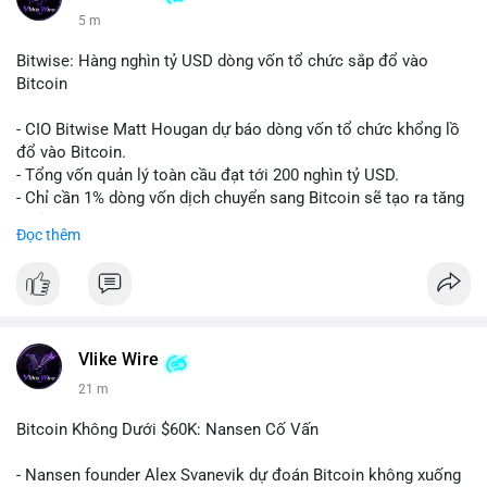
5 m
Bitwise: Hàng nghìn tỷ USD dòng vốn tổ chức sắp đổ vào
Bitcoin
- CIO Bitwise Matt Hougan dự báo dòng vốn tổ chức khổng lồ
đổ vào Bitcoin.
- Tổng vốn quản lý toàn cầu đạt tới 200 nghìn tỷ USD.
- Chỉ cần 1% dòng vốn dịch chuyển sang Bitcoin sẽ tạo ra tăng
trưởng dài hạn cực lớn.
Đọc thêm
#bitcoin
#btc
#bitwise
#cryptonews
#binancesquare
$btc
#vlikevn
#titanbot
Vlike Wire
21 m
📰 Nguồn: CoinDesk
Bitcoin Không Dưới $60K: Nansen Cố Vấn
- Nansen founder Alex Svanevik dự đoán Bitcoin không xuống