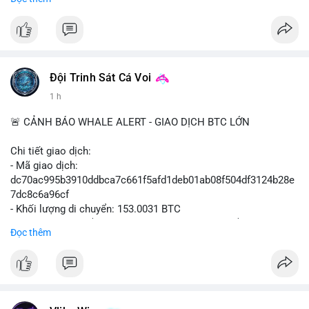
Đây là cơ hội lớn cho các nhà sản xuất và nhà đầu tư trong lĩnh
vực công nghệ ô tô xanh.
#xehybrid
#côngnghệôtô
#thịtrườngtoàncầu
Đội Trinh Sát Cá Voi
1 h
🚨 CẢNH BÁO WHALE ALERT - GIAO DỊCH BTC LỚN
Chi tiết giao dịch:
- Mã giao dịch:
dc70ac995b3910ddbca7c661f5afd1deb01ab08f504df3124b28e
7dc8c6a96cf
- Khối lượng di chuyển: 153.0031 BTC
- Giá trị ước tính: $9,947,645.13 USD (theo thị giá $65,015.99
Đọc thêm
USD)
- Thời gian: 13:20
0 2026-08-08 UTC
Nhận định phân tích hành vi của Cá voi:
153 BTC trị giá gần 10 triệu USD được luân chuyển trong một