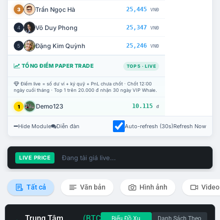
Trần Ngọc Hà
25,445
3
VNĐ
Võ Duy Phong
25,347
4
VNĐ
Đặng Kim Quỳnh
25,246
5
VNĐ
TỔNG ĐIỂM PAPER TRADE
TOP 5 · LIVE
Điểm live = số dư ví + ký quỹ + PnL chưa chốt · Chốt 12:00
ngày cuối tháng · Top 1 trên 20.000 đ nhận 30 ngày VIP Whale.
Demo123
10.115
1
đ
Hide Module
Diễn đàn
Auto-refresh (30s)
Refresh Now
Đang tải giá live...
LIVE PRICE
Tất cả
Văn bản
Hình ảnh
Video
Trung Tâm
(BTC
Biểu Đồ Xu
Danh Sách Theo