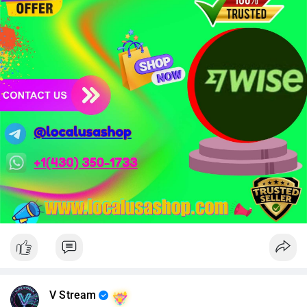
mật token hóa tài sản Wall Street trị giá 530 triệu USD.
Nhà đầu tư nên thận trọng với đòn bẩy cao khi Funding Rate
BTC chỉ ở mức 0.0035%. Vùng Fear hiện tại có thể là cơ hội
tích lũy dài hạn nhưng cần chờ xác nhận dòng tiền.
Xem chi tiết các bài viết đầy đủ tại dòng thời gian của Vlike.vn!
#whalealertbtc
#clarityact
#lightningexploit
#bybitlazarus
#xrpledger
V Stream