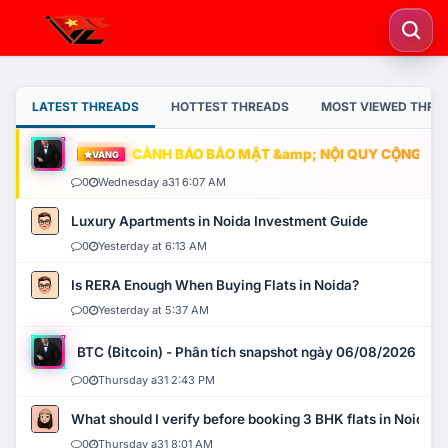
LATEST THREADS
HOTTEST THREADS
MOST VIEWED THRE
CẢNH BÁO BẢO MẬT &amp; NỘI QUY CỘNG ĐỒNG
VÀNG
0
Wednesday a31 6:07 AM
Luxury Apartments in Noida Investment Guide
0
Yesterday at 6:13 AM
Is RERA Enough When Buying Flats in Noida?
0
Yesterday at 5:37 AM
BTC (Bitcoin) - Phân tích snapshot ngày 06/08/2026
0
Thursday a31 2:43 PM
What should I verify before booking 3 BHK flats in Noida?
0
Thursday a31 8:01 AM