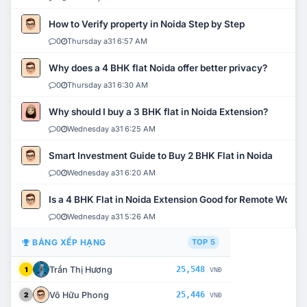
How to Verify property in Noida Step by Step
0
Thursday a31 6:57 AM
Why does a 4 BHK flat Noida offer better privacy?
0
Thursday a31 6:30 AM
Why should I buy a 3 BHK flat in Noida Extension?
0
Wednesday a31 6:25 AM
Smart Investment Guide to Buy 2 BHK Flat in Noida
0
Wednesday a31 6:20 AM
Is a 4 BHK Flat in Noida Extension Good for Remote Work?
0
Wednesday a31 5:26 AM
BẢNG XẾP HẠNG
TOP 5
Trần Thị Hương
25,548
1
VNĐ
Võ Hữu Phong
25,446
2
VNĐ