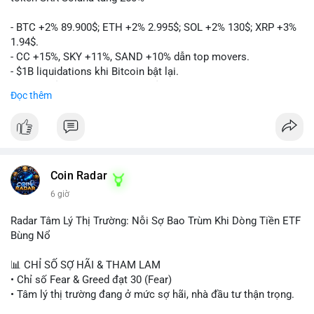
- BTC +2% 89.900$; ETH +2% 2.995$; SOL +2% 130$; XRP +3%
1.94$.
- CC +15%, SKY +11%, SAND +10% dẫn top movers.
- $1B liquidations khi Bitcoin bật lại.
- Trump hủy thuế EU, tín hiệu giảm áp lực.
Đọc thêm
- Vitalik đề xuất DVT staking cho Ethereum.
- BitGo IPO 18$/cổ phiếu, trị giá ~2B$.
- Senate Ag Committee tiến hành Clarity Act.
- Newrez tính crypto vào điều kiện vay nhà.
- HK cấp giấy phép stablecoin mới.
- Tòa án Nga công nhận crypto là tài sản.
Coin Radar
- Trump hy vọng ký bill cấu trúc thị trường crypto.
6 giờ
- Saga EVM bị hack 7M$, quỹ trộm chuyển sang Ethereum.
- Steak ’n Shake thưởng BTC cho nhân viên.
Radar Tâm Lý Thị Trường: Nỗi Sợ Bao Trùm Khi Dòng Tiền ETF
#binancesquare
#cryptonews
#btc
#eth
#sol
#xrp
#cc
#sky
Bùng Nổ
#sand
#bitgo
#solana
#stablecoin
#regulation
📊 CHỈ SỐ SỢ HÃI & THAM LAM
$btc $eth $sol $xrp $cc $sky $sand $skr
#skr
• Chỉ số Fear & Greed đạt 30 (Fear)
• Tâm lý thị trường đang ở mức sợ hãi, nhà đầu tư thận trọng.
#vlikevn
#titanbot