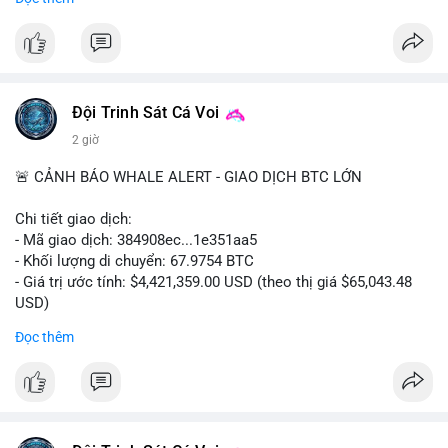
#556btc
#36trusd
#cavoichuyentien
#aplucban
#tichluydaihan
$btc
#btc
#vlikevn
#titanbot
📰 Nguồn: Cointelegraph
Đội Trinh Sát Cá Voi
2 giờ
🚨 CẢNH BÁO WHALE ALERT - GIAO DỊCH BTC LỚN
Chi tiết giao dịch:
- Mã giao dịch: 384908ec...1e351aa5
- Khối lượng di chuyển: 67.9754 BTC
- Giá trị ước tính: $4,421,359.00 USD (theo thị giá $65,043.48
USD)
- Thời gian: 21:19:29 2026-08-08 UTC
Đọc thêm
Nhận định phân tích:
Khối lượng 67.97 BTC trị giá hơn 4.4 triệu USD được di chuyển
trong một giao dịch duy nhất trên mempool. Quy mô này nằm
ở mức trung bình của cá voi, không quá lớn để gây sốc nhưng