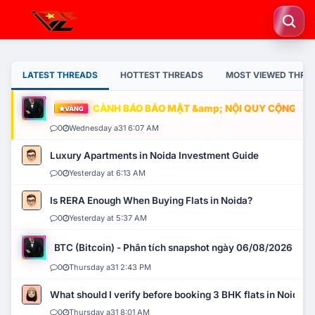
LATEST THREADS
HOTTEST THREADS
MOST VIEWED THRE
CẢNH BÁO BẢO MẬT &amp; NỘI QUY CỘNG ĐỒNG
VÀNG
0
Wednesday a31 6:07 AM
Luxury Apartments in Noida Investment Guide
0
Yesterday at 6:13 AM
Is RERA Enough When Buying Flats in Noida?
0
Yesterday at 5:37 AM
BTC (Bitcoin) - Phân tích snapshot ngày 06/08/2026
0
Thursday a31 2:43 PM
What should I verify before booking 3 BHK flats in Noida?
0
Thursday a31 8:01 AM