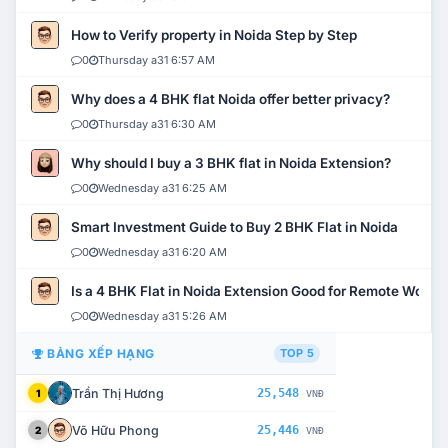
How to Verify property in Noida Step by Step
0
Thursday a31 6:57 AM
Why does a 4 BHK flat Noida offer better privacy?
0
Thursday a31 6:30 AM
Why should I buy a 3 BHK flat in Noida Extension?
0
Wednesday a31 6:25 AM
Smart Investment Guide to Buy 2 BHK Flat in Noida
0
Wednesday a31 6:20 AM
Is a 4 BHK Flat in Noida Extension Good for Remote Work?
0
Wednesday a31 5:26 AM
BẢNG XẾP HẠNG
TOP 5
Trần Thị Hương
25,548
1
VNĐ
Võ Hữu Phong
25,446
2
VNĐ