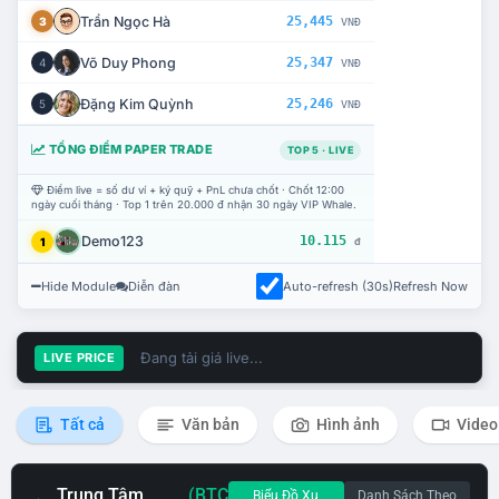
Trần Ngọc Hà
25,445
3
VNĐ
Võ Duy Phong
25,347
4
VNĐ
Đặng Kim Quỳnh
25,246
5
VNĐ
TỔNG ĐIỂM PAPER TRADE
TOP 5 · LIVE
Điểm live = số dư ví + ký quỹ + PnL chưa chốt · Chốt 12:00
ngày cuối tháng · Top 1 trên 20.000 đ nhận 30 ngày VIP Whale.
Demo123
10.115
1
đ
Hide Module
Diễn đàn
Auto-refresh (30s)
Refresh Now
Đang tải giá live...
LIVE PRICE
Tất cả
Văn bản
Hình ảnh
Video
Trung Tâm
(BTC
Biểu Đồ Xu
Danh Sách Theo