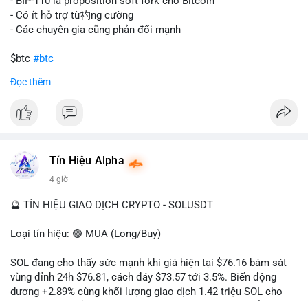
tán rủi ro. Với mức giá 65K, khối lượng này không quá lớn để
- BIP-110 là proposition soft fork cho Bitcoin
gây sốc thanh khoản tức thời, nhưng vẫn đủ sức tạo biến động
- Có ít hỗ trợ từ礿ng cường
tâm lý ngắn hạn nếu hướng đến sàn tập trung.
- Các chuyên gia cũng phản đối mạnh
Lời khuyên cho nhà đầu tư nhỏ lẻ:
$btc
#btc
Theo dõi các giao dịch tiếp theo từ cùng địa chỉ ví để xác nhận
Đọc thêm
hướng đi của dòng tiền. Tránh hành động theo cảm xúc, ưu
#vlikevn
#titanbot
tiên quản trị rủi ro và không mở vị thế lớn trước khi có tín hiệu
rõ ràng về đích đến của số BTC này.
📰 Nguồn: CoinDesk
#94dot58btc
#vilanh
#chuyentiencavoi
#btcmempool
#dongtienlon
Tín Hiệu Alpha
4 giờ
🔮 TÍN HIỆU GIAO DỊCH CRYPTO - SOLUSDT
Loại tín hiệu: 🟢 MUA (Long/Buy)
SOL đang cho thấy sức mạnh khi giá hiện tại $76.16 bám sát
vùng đỉnh 24h $76.81, cách đáy $73.57 tới 3.5%. Biến động
dương +2.89% cùng khối lượng giao dịch 1.42 triệu SOL cho
thấy lực cầu chủ động đang chiếm ưu thế, phe mua kiểm soát