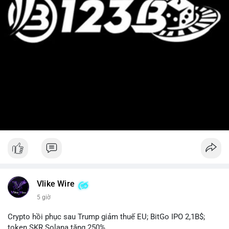
Vlike Wire
5 giờ
Crypto hồi phục sau Trump giảm thuế EU; BitGo IPO 2,1B$;
token SKR Solana tăng 250%