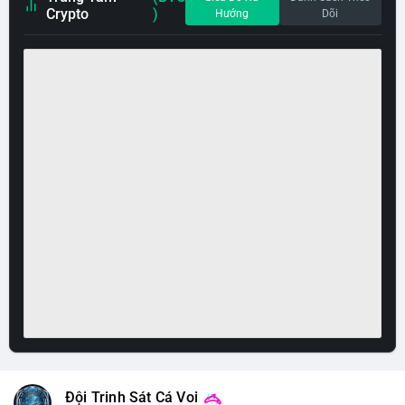
Crypto
)
Hướng
Dõi
Đội Trinh Sát Cá Voi