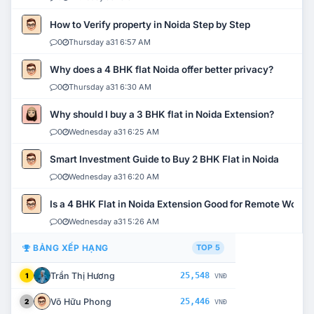
How to Verify property in Noida Step by Step
0
Thursday a31 6:57 AM
Why does a 4 BHK flat Noida offer better privacy?
0
Thursday a31 6:30 AM
Why should I buy a 3 BHK flat in Noida Extension?
0
Wednesday a31 6:25 AM
Smart Investment Guide to Buy 2 BHK Flat in Noida
0
Wednesday a31 6:20 AM
Is a 4 BHK Flat in Noida Extension Good for Remote Work?
0
Wednesday a31 5:26 AM
BẢNG XẾP HẠNG
TOP 5
Trần Thị Hương
25,548
1
VNĐ
Võ Hữu Phong
25,446
2
VNĐ