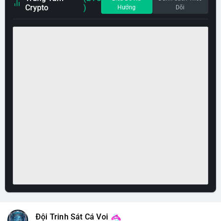
Crypto
)
Hướng
Dõi
Đội Trinh Sát Cá Voi