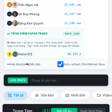
Trần Ngọc Hà
25,445
3
VNĐ
Võ Duy Phong
25,347
4
VNĐ
Đặng Kim Quỳnh
25,246
5
VNĐ
TỔNG ĐIỂM PAPER TRADE
TOP 5 · LIVE
Điểm live = số dư ví + ký quỹ + PnL chưa chốt · Chốt 12:00
ngày cuối tháng · Top 1 trên 20.000 đ nhận 30 ngày VIP Whale.
Demo123
10.115
1
đ
Hide Module
Diễn đàn
Auto-refresh (30s)
Refresh Now
Đang tải giá live...
LIVE PRICE
Tất cả
Văn bản
Hình ảnh
Video
Trung Tâm
(BTC
Biểu Đồ Xu
Danh Sách Theo