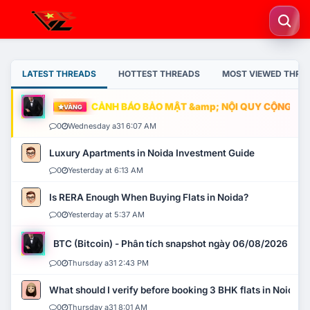
LATEST THREADS
HOTTEST THREADS
MOST VIEWED THRE
CẢNH BÁO BẢO MẬT &amp; NỘI QUY CỘNG ĐỒNG
VÀNG
0
Wednesday a31 6:07 AM
Luxury Apartments in Noida Investment Guide
0
Yesterday at 6:13 AM
Is RERA Enough When Buying Flats in Noida?
0
Yesterday at 5:37 AM
BTC (Bitcoin) - Phân tích snapshot ngày 06/08/2026
0
Thursday a31 2:43 PM
What should I verify before booking 3 BHK flats in Noida?
0
Thursday a31 8:01 AM