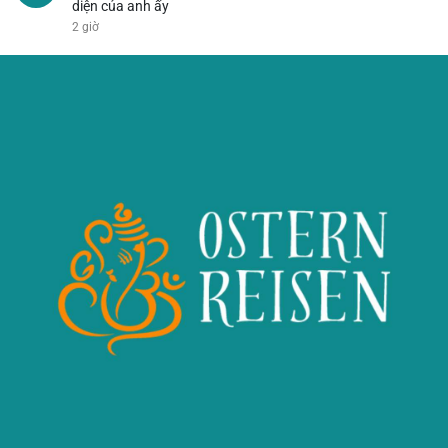
diện của anh ấy
2 giờ