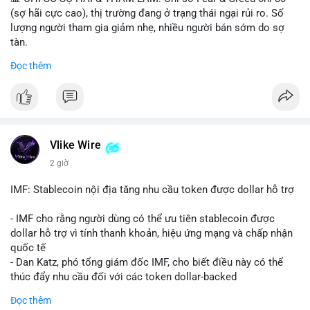
(sợ hãi cực cao), thị trường đang ở trạng thái ngại rủi ro. Số
lượng người tham gia giảm nhẹ, nhiều người bán sớm do sợ
tàn.
Đọc thêm
📈 XU HƯỚNG TÌM KIẾM & THẢO LUẬN: Biconomy (BICO),
Pudgy Penguins (PENGU), Bitcoin SV (BSV) và Kaspa (KAS) là
coin được tìm kiếm nhiều nhất. Chủ đề NFT (Pudgy Penguins),
AI (Hyperliquid) và ổn định (BSV) nổi bật.
💬 DÒNG CHẢY TIN TỨC & TRUYỀN THÔNG: Bàn tán trên
Vlike Wire
Binance Square tập trung vào lệnh kẹp, dự báo NVDA và Musk
2 giờ
Starship 13. Telegram nhấn mạnh luật mới tại Brazil và tranh
luận về Clearity Act.
IMF: Stablecoin nội địa tăng nhu cầu token được dollar hỗ trợ
💡 NHẬN ĐỊNH & KHUYẾN NGHỊ: Tâm lý ngắn hạn vẫn tiêu
- IMF cho rằng người dùng có thể ưu tiên stablecoin được
cực do sợ hãi, nhưng xu hướng coin nhỏ và tin tức AI/NVIDA
dollar hỗ trợ vì tính thanh khoản, hiệu ứng mạng và chấp nhận
có thể tạo cơ hội mua sớm. Cần theo dõi sự thay đổi trong
quốc tế
chính sách crypto Mỹ.
- Dan Katz, phó tổng giám đốc IMF, cho biết điều này có thể
thúc đẩy nhu cầu đối với các token dollar-backed
📊 Nguồn: Radar Tâm Lý Thị Trường
- Nhận định được đưa ra trong bối cảnh các quốc gia phát
Đọc thêm
triển stablecoin nội địa