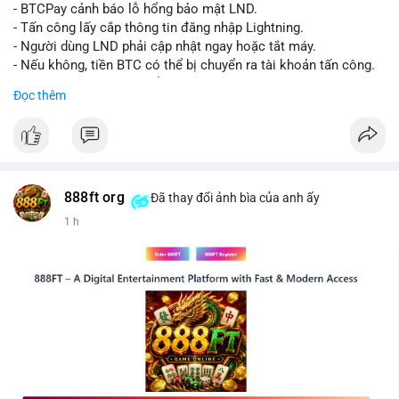
chuyển tiếp theo.
- BTCPay cảnh báo lỗ hổng bảo mật LND.
- Tấn công lấy cắp thông tin đăng nhập Lightning.
Lời khuyên:
- Người dùng LND phải cập nhật ngay hoặc tắt máy.
Nhà đầu tư nhỏ lẻ nên theo dõi sát các giao dịch tiếp theo từ
- Nếu không, tiền BTC có thể bị chuyển ra tài khoản tấn công.
cùng địa chỉ ví nguồn để xác định xu hướng rõ ràng hơn. Tránh
- BTCPay khuyến cáo kiểm tra credentials.
Đọc thêm
hành động vội vàng dựa trên một giao dịch đơn lẻ, hãy kết hợp
với khối lượng giao dịch chung và biểu đồ giá để đưa ra quyết
#binancesquare
#cryptonews
#btc
định hợp lý.
$btc
#289btc
#chuyenvilon
#giaodichchuaxacnhan
#biendongcung
#mucgia64963
#vlikevn
#titanbot
888ft org
Đã thay đổi ảnh bìa của anh ấy
1 h
📰 Nguồn: CoinDesk