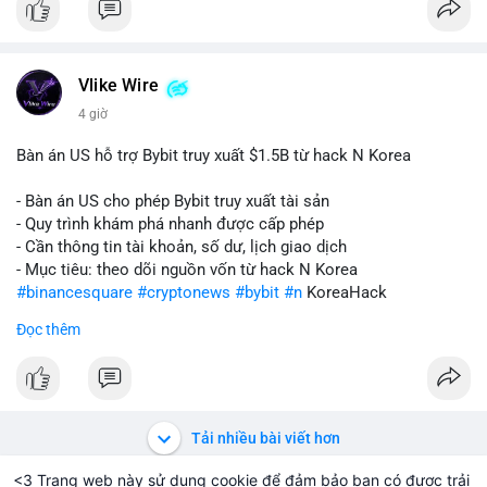
Vlike Wire
4 giờ
Bàn án US hỗ trợ Bybit truy xuất $1.5B từ hack N Korea
- Bàn án US cho phép Bybit truy xuất tài sản
- Quy trình khám phá nhanh được cấp phép
- Cần thông tin tài khoản, số dư, lịch giao dịch
- Mục tiêu: theo dõi nguồn vốn từ hack N Korea
#binancesquare
#cryptonews
#bybit
#n
KoreaHack
Đọc thêm
$btc $eth
#vlikevn
#titanbot
📰 Nguồn: Cointelegraph
Tải nhiều bài viết hơn
<3 Trang web này sử dụng cookie để đảm bảo bạn có được trải