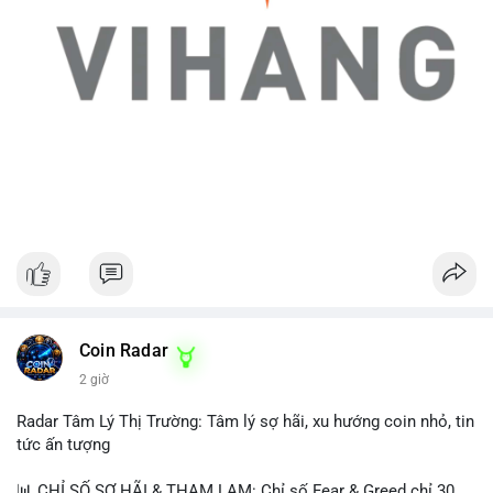
Coin Radar
2 giờ
Radar Tâm Lý Thị Trường: Tâm lý sợ hãi, xu hướng coin nhỏ, tin
tức ấn tượng
📊 CHỈ SỐ SỢ HÃI & THAM LAM: Chỉ số Fear & Greed chỉ 30