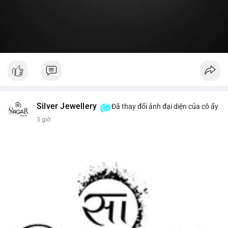
#19dot8371btc
#vilanh
#tichluydaihan
#phanbotaisan
#gia65k
Silver Jewellery
Đã thay đổi ảnh đại diện của cô ấy
3 giờ