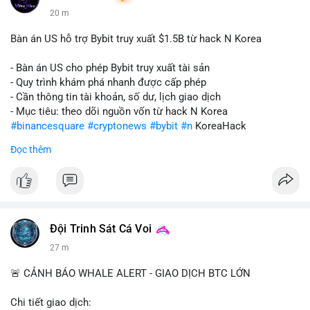
20 m
Bàn án US hỗ trợ Bybit truy xuất $1.5B từ hack N Korea
- Bàn án US cho phép Bybit truy xuất tài sản
- Quy trình khám phá nhanh được cấp phép
- Cần thông tin tài khoản, số dư, lịch giao dịch
- Mục tiêu: theo dõi nguồn vốn từ hack N Korea
#binancesquare
#cryptonews
#bybit
#n
KoreaHack
Đọc thêm
$btc $eth
#vlikevn
#titanbot
📰 Nguồn: Cointelegraph
Đội Trinh Sát Cá Voi
27 m
🚨 CẢNH BÁO WHALE ALERT - GIAO DỊCH BTC LỚN
Chi tiết giao dịch: