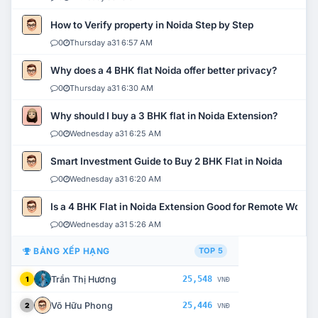
How to Verify property in Noida Step by Step
0
Thursday a31 6:57 AM
Why does a 4 BHK flat Noida offer better privacy?
0
Thursday a31 6:30 AM
Why should I buy a 3 BHK flat in Noida Extension?
0
Wednesday a31 6:25 AM
Smart Investment Guide to Buy 2 BHK Flat in Noida
0
Wednesday a31 6:20 AM
Is a 4 BHK Flat in Noida Extension Good for Remote Work?
0
Wednesday a31 5:26 AM
BẢNG XẾP HẠNG
TOP 5
Trần Thị Hương
25,548
1
VNĐ
Võ Hữu Phong
25,446
2
VNĐ