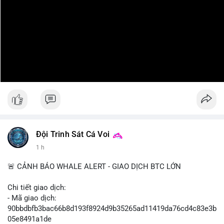
Đội Trinh Sát Cá Voi
1 h
🚨 CẢNH BÁO WHALE ALERT - GIAO DỊCH BTC LỚN
Chi tiết giao dịch:
- Mã giao dịch:
90bbdbfb3bac66b8d193f8924d9b35265ad11419da76cd4c83e3b
05e8491a1de