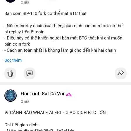
2 giờ
Bán coin BIP-110 fork có thể mất BTC thật
- Nếu minority chain xuất hiện, giao dịch bán coin fork có thể
bị replay trên Bitcoin
- Điều này có thể khiến người bán mất BTC thật khi chỉ muốn
bán coin fork
- Cách an toàn nhất là không làm gì cho đến khi hai chain
được tách riêng
Đọc thêm
-
#binancesquare
#cryptonews
#btc
#bip110
$btc
#vlikevn
#titanbot
Đội Trinh Sát Cá Voi
📰 Nguồn: CoinDesk
2 giờ
🚨 CẢNH BÁO WHALE ALERT - GIAO DỊCH BTC LỚN
Chi tiết giao dịch:
- Mã giao dịch: 56cb25d2...6a3bf14c