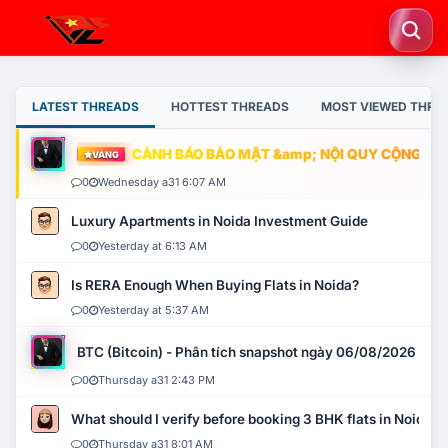
LATEST THREADS
HOTTEST THREADS
MOST VIEWED THRE
CẢNH BÁO BẢO MẬT &amp; NỘI QUY CỘNG ĐỒNG
VÀNG
0
Wednesday a31 6:07 AM
Luxury Apartments in Noida Investment Guide
0
Yesterday at 6:13 AM
Is RERA Enough When Buying Flats in Noida?
0
Yesterday at 5:37 AM
BTC (Bitcoin) - Phân tích snapshot ngày 06/08/2026
0
Thursday a31 2:43 PM
What should I verify before booking 3 BHK flats in Noida?
0
Thursday a31 8:01 AM