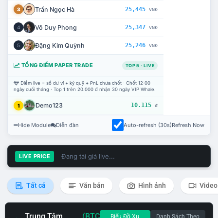
Trần Ngọc Hà
25,445
3
VNĐ
Võ Duy Phong
25,347
4
VNĐ
Đặng Kim Quỳnh
25,246
5
VNĐ
TỔNG ĐIỂM PAPER TRADE
TOP 5 · LIVE
Điểm live = số dư ví + ký quỹ + PnL chưa chốt · Chốt 12:00
ngày cuối tháng · Top 1 trên 20.000 đ nhận 30 ngày VIP Whale.
Demo123
10.115
1
đ
Hide Module
Diễn đàn
Auto-refresh (30s)
Refresh Now
Đang tải giá live...
LIVE PRICE
Tất cả
Văn bản
Hình ảnh
Video
Trung Tâm
(BTC
Biểu Đồ Xu
Danh Sách Theo