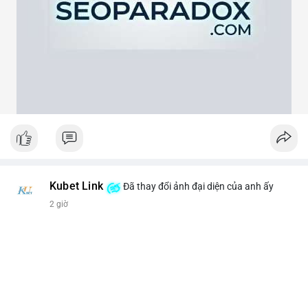
theo cảm xúc, hãy đặt lệnh dựa trên vùng hỗ trợ và kháng cự rõ
ràng.
#21dot71btc
#mempoolbtc
#chuyentiencavoi
#aplucban
#biendonggia
Kubet Link
Đã thay đổi ảnh đại diện của anh ấy
2 giờ