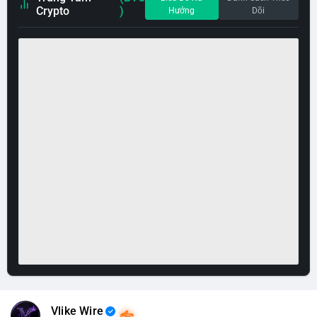
Crypto
)
Hướng
Dõi
Vlike Wire