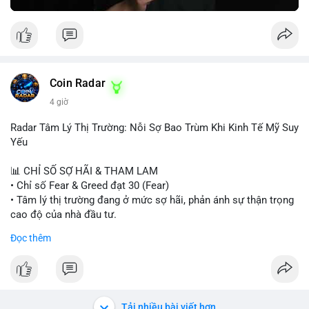
Greed Index phục hồi lên trên 40, có thể xem xét mua dần.
Ngược lại, nếu phá vỡ hỗ trợ, nên cắt lỗ sớm.
#vlikemarketindex42
#fearindex30
#fundingratethap
#phigiadathap
#tvlondinh
Coin Radar
4 giờ
Radar Tâm Lý Thị Trường: Nỗi Sợ Bao Trùm Khi Kinh Tế Mỹ Suy
Yếu
📊 CHỈ SỐ SỢ HÃI & THAM LAM
• Chỉ số Fear & Greed đạt 30 (Fear)
• Tâm lý thị trường đang ở mức sợ hãi, phản ánh sự thận trọng
cao độ của nhà đầu tư.
Đọc thêm
📈 XU HƯỚNG TÌM KIẾM & THẢO LUẬN
• CoinGecko Trending: PONS, PENGU, ONDO, WKC, HEI,
CASHCAT, CRO.
• LunarCrush Trending: Ethereum, Solana, Dogecoin, Polkadot,
Chainlink, Litecoin.
Tải nhiều bài viết hơn