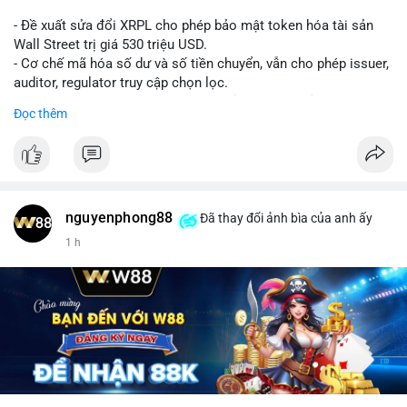
- Đề xuất sửa đổi XRPL cho phép bảo mật token hóa tài sản
Wall Street trị giá 530 triệu USD.
- Cơ chế mã hóa số dư và số tiền chuyển, vẫn cho phép issuer,
auditor, regulator truy cập chọn lọc.
- Mục tiêu: tăng tính riêng tư, tuân thủ quy định, bảo vệ dữ liệu
Đọc thêm
tài chính.
- Đề xuất đang được xem xét bởi cộng đồng XRPL và các tổ
chức tài chính.
#binancesquare
#cryptonews
#xrp
nguyenphong88
Đã thay đổi ảnh bìa của anh ấy
$xrp
1 h
#vlikevn
#titanbot
📰 Nguồn: CoinDesk