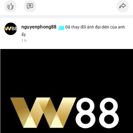
nguyenphong88
Đã thay đổi ảnh đại diện của anh
ấy
1 h