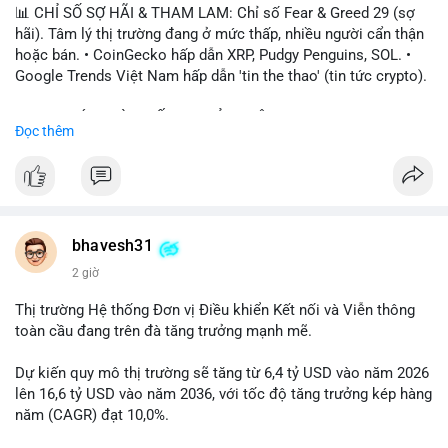
📊 CHỈ SỐ SỢ HÃI & THAM LAM: Chỉ số Fear & Greed 29 (sợ
hãi). Tâm lý thị trường đang ở mức thấp, nhiều người cẩn thận
hoặc bán. • CoinGecko hấp dẫn XRP, Pudgy Penguins, SOL. •
Google Trends Việt Nam hấp dẫn 'tin the thao' (tin tức crypto).
📈 XU HƯỚNG TÌM KIẾM & THẢO LUẬN: • XRP, SOL, PENGU,
Đọc thêm
ONDO, CASHCAT. • Chủ đề 'tô thị ty na' (tỷ giá) và 'giao thông'
(giao thông tài chính). • Bàn tán Binance Square tập trung vào
BTC breakout và lệnh long/short.
💬 DÒNG CHẢY TIN TỨC & TRUYỀN THÔNG: • Trump khẳng
định crypto là 'vấn đề lớn' giúp giảm áp lực USD. • Binance hỗ
bhavesh31
trợ cổ phiếu Apple/IBM. • Bài đăng hấp dẫn về $HFT, $SKYAI,
2 giờ
$BICO. • Tin nhắn cảnh báo về hack North Korea (Bybit).
Thị trường Hệ thống Đơn vị Điều khiển Kết nối và Viễn thông
💡 NHẬN ĐỊNH & KHUYẾN NGHỊ: Tâm lý thị trường đang phân
toàn cầu đang trên đà tăng trưởng mạnh mẽ.
cực. Sợ hãi do chỉ số thấp, nhưng hấp dẫn từ xu hướng meme
coin (PENGU, CASHCAT) và tin cậy từ các dự án lớn (BTC,
Dự kiến quy mô thị trường sẽ tăng từ 6,4 tỷ USD vào năm 2026
SOL). Rủi ro tăng nếu không có thông tin rõ ràng về quy định.
lên 16,6 tỷ USD vào năm 2036, với tốc độ tăng trưởng kép hàng
năm (CAGR) đạt 10,0%.
📊 Nguồn: Radar Tâm Lý Thị Trường