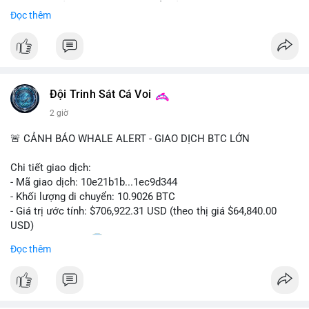
Sự tăng trưởng này được thúc đẩy bởi nhu cầu ngày càng cao
Đọc thêm
trong các lĩnh vực ô tô, logistics và thiết bị thông minh.
Doanh nghiệp cần theo dõi xu hướng này để nắm bắt cơ hội
đầu tư và phát triển giải pháp kết nối tiên tiến.
Đội Trinh Sát Cá Voi
2 giờ
🚨 CẢNH BÁO WHALE ALERT - GIAO DỊCH BTC LỚN
Chi tiết giao dịch:
- Mã giao dịch: 10e21b1b...1ec9d344
- Khối lượng di chuyển: 10.9026 BTC
- Giá trị ước tính: $706,922.31 USD (theo thị giá $64,840.00
USD)
- Thời gian: 18:20
0 2026-08-07 UTC
Đọc thêm
Nhận định phân tích:
Giao dịch 10.9 BTC trị giá hơn 706 nghìn USD được thực hiện
trong khung giờ thanh khoản mỏng (giờ châu Á) cho thấy chủ