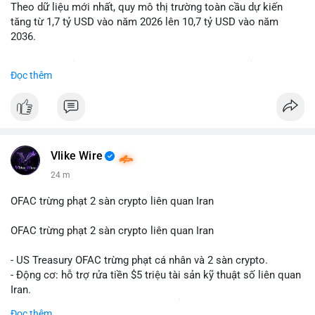
Theo dữ liệu mới nhất, quy mô thị trường toàn cầu dự kiến
Lời khuyên: Nhà đầu tư nhỏ lẻ nên quan sát thêm 2-4 giờ sau
tăng từ 1,7 tỷ USD vào năm 2026 lên 10,7 tỷ USD vào năm
khi giao dịch được xác nhận, tránh hành động theo cảm xúc.
2036.
Xác minh địa chỉ ví đích trước khi đưa ra quyết định vào lệnh,
ưu tiên quản trị rủi ro trong giai đoạn biến động mạnh.
Mức tăng trưởng này tương ứng với tốc độ tăng trưởng kép
Đọc thêm
hàng năm (CAGR) ấn tượng lên tới 20,2%.
#99dot6btc
#capvoichuyentien
#vilanhtichluy
#aplucban
#btcmempool65k
Điều gì đang thúc đẩy sự tăng trưởng vượt bậc này? Hãy cùng
theo dõi các phân tích chuyên sâu về xu hướng công nghệ và
nhu cầu thị trường trong thời gian tới.
Vlike Wire
24 m
OFAC trừng phạt 2 sàn crypto liên quan Iran
OFAC trừng phạt 2 sàn crypto liên quan Iran
- US Treasury OFAC trừng phạt cá nhân và 2 sàn crypto.
- Động cơ: hỗ trợ rửa tiền $5 triệu tài sản kỹ thuật số liên quan
Iran.
- Các sàn bị cấm hoạt động, tài khoản bị khóa.
Đọc thêm