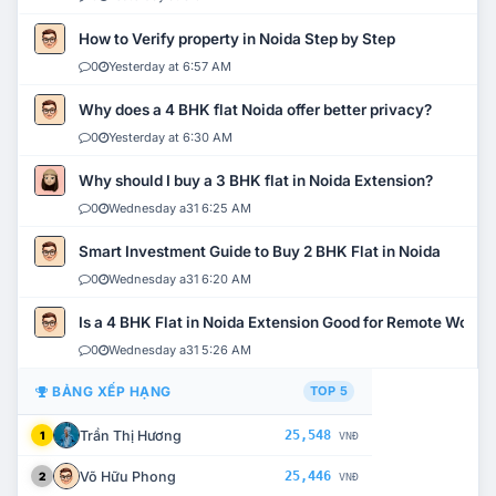
How to Verify property in Noida Step by Step
0
Yesterday at 6:57 AM
Why does a 4 BHK flat Noida offer better privacy?
0
Yesterday at 6:30 AM
Why should I buy a 3 BHK flat in Noida Extension?
0
Wednesday a31 6:25 AM
Smart Investment Guide to Buy 2 BHK Flat in Noida
0
Wednesday a31 6:20 AM
Is a 4 BHK Flat in Noida Extension Good for Remote Work?
0
Wednesday a31 5:26 AM
BẢNG XẾP HẠNG
TOP 5
Trần Thị Hương
25,548
1
VNĐ
Võ Hữu Phong
25,446
2
VNĐ