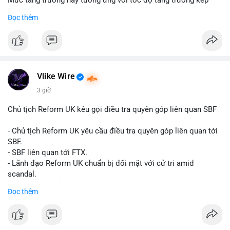
Mức tăng trưởng này tương ứng với tốc độ tăng trưởng kép
hàng năm (CAGR) đạt 5,9% trong giai đoạn dự báo.
Đọc thêm
Đây là tín hiệu tích cực cho các nhà sản xuất, nhà phân phối và
nhà đầu tư trong ngành vật liệu xây dựng và hạ tầng.
Bạn đánh giá thế nào về tiềm năng của dòng sản phẩm ống
nhựa polyolefin trong tương lai?
Vlike Wire
3 giờ
Chủ tịch Reform UK kêu gọi điều tra quyên góp liên quan SBF
- Chủ tịch Reform UK yêu cầu điều tra quyên góp liên quan tới
SBF.
- SBF liên quan tới FTX.
- Lãnh đạo Reform UK chuẩn bị đối mặt với cử tri amid
scandal.
- Sự kiện có thể ảnh hưởng đến hình ảnh SBF và FTX.
Đọc thêm
- Không có thông tin tác động thị trường ngay lập tức.
#binancesquare
#cryptonews
#sbf
#ftx
#reformuk
$btc $eth