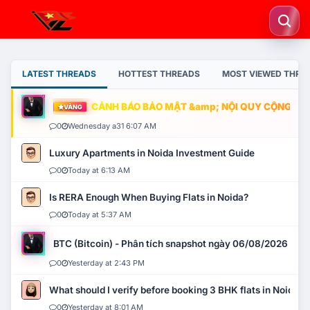
LATEST THREADS
HOTTEST THREADS
MOST VIEWED THRE
CẢNH BÁO BẢO MẬT &amp; NỘI QUY CỘNG ĐỒNG
VÀNG
0
Wednesday a31 6:07 AM
Luxury Apartments in Noida Investment Guide
0
Today at 6:13 AM
Is RERA Enough When Buying Flats in Noida?
0
Today at 5:37 AM
BTC (Bitcoin) - Phân tích snapshot ngày 06/08/2026
0
Yesterday at 2:43 PM
What should I verify before booking 3 BHK flats in Noida?
0
Yesterday at 8:01 AM