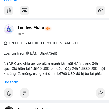
- Tác động: rủi ro cho thị trường crypto, tăng áp lực pháp lý.
#binancesquare
#cryptonews
#ofac
#ussanctions
#iran
$btc $eth
Tín Hiệu Alpha
#vlikevn
#titanbot
38 m
📰 Nguồn: Cointelegraph
🔮 TÍN HIỆU GIAO DỊCH CRYPTO - NEARUSDT
Loại tín hiệu: 🔴 BÁN (Short/Sell)
NEAR đang chịu áp lực giảm mạnh khi mất 4.1% trong 24h
qua. Giá hiện tại 1.5910 USD chỉ cách đáy 24h 1.5880 USD một
khoảng rất mỏng, trong khi đỉnh 1.6700 USD đã bị bỏ lại phía
sau. Biên độ dao động ngày đạt 4.9%, cho thấy phe bán đang
Đọc thêm
kiểm soát hoàn toàn. Khối lượng giao dịch 10.29 triệu NEAR
không đủ lớn để tạo lực đỡ, xác nhận xu hướng đi xuống đang
tiếp diễn.
Khuyến nghị giao dịch: