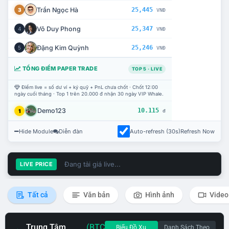
Trần Ngọc Hà
25,445
3
VNĐ
Võ Duy Phong
25,347
4
VNĐ
Đặng Kim Quỳnh
25,246
5
VNĐ
TỔNG ĐIỂM PAPER TRADE
TOP 5 · LIVE
Điểm live = số dư ví + ký quỹ + PnL chưa chốt · Chốt 12:00
ngày cuối tháng · Top 1 trên 20.000 đ nhận 30 ngày VIP Whale.
Demo123
10.115
1
đ
Hide Module
Diễn đàn
Auto-refresh (30s)
Refresh Now
Đang tải giá live...
LIVE PRICE
Tất cả
Văn bản
Hình ảnh
Video
Trung Tâm
(BTC
Biểu Đồ Xu
Danh Sách Theo