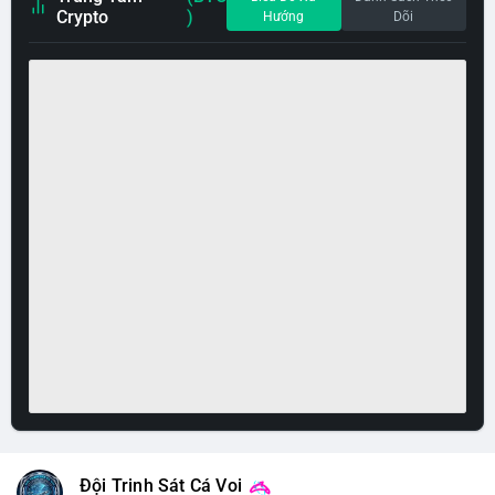
Crypto
)
Hướng
Dõi
Đội Trinh Sát Cá Voi