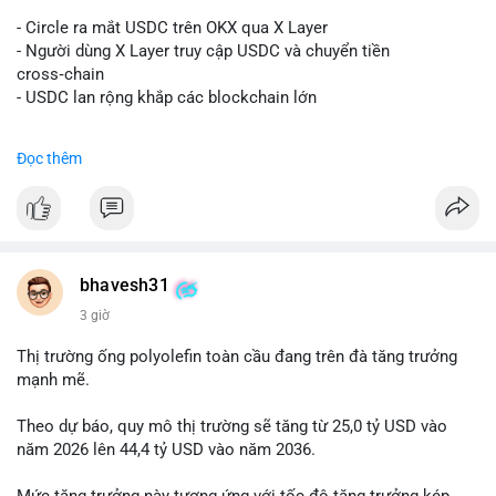
#vlikevn
#titanbot
- Circle ra mắt USDC trên OKX qua X Layer
📰 Nguồn: Decrypt
- Người dùng X Layer truy cập USDC và chuyển tiền
cross‑chain
- USDC lan rộng khắp các blockchain lớn
#binancesquare
#cryptonews
#usdc
#okx
#xlayer
Đọc thêm
$usdc
#vlikevn
#titanbot
📰 Nguồn: Cointelegraph
bhavesh31
3 giờ
Thị trường ống polyolefin toàn cầu đang trên đà tăng trưởng
mạnh mẽ.
Theo dự báo, quy mô thị trường sẽ tăng từ 25,0 tỷ USD vào
năm 2026 lên 44,4 tỷ USD vào năm 2036.