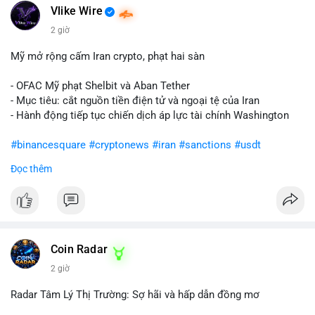
Vlike Wire
2 giờ
Mỹ mở rộng cấm Iran crypto, phạt hai sàn
- OFAC Mỹ phạt Shelbit và Aban Tether
- Mục tiêu: cắt nguồn tiền điện tử và ngoại tệ của Iran
- Hành động tiếp tục chiến dịch áp lực tài chính Washington
#binancesquare
#cryptonews
#iran
#sanctions
#usdt
Đọc thêm
$usdt
#vlikevn
#titanbot
📰 Nguồn: CoinDesk
Coin Radar
2 giờ
Radar Tâm Lý Thị Trường: Sợ hãi và hấp dẫn đồng mơ