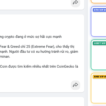
ETH VIP #
ường crypto đang ở mức sợ hãi cực mạnh
USDT VIP
ar & Greed chỉ 25 (Extreme Fear), cho thấy thị
mạnh. Người đầu tư có xu hướng tránh rủi ro, giảm
ominan.
in được tìm kiếm nhiều nhất trên CoinGecko là
 (SUI), Pudgy Penguins (PENGU). Trên Google
, 'phạm nhật minh anh' và 'tô lâm' được nhắc đến
BNB VIP 
các chủ đề không liên quan trực tiếp đến crypto.
 Các bài đăng trên Binance Square tập trung
nhật về sự kiện như 'Lãi lỗ chưa ghi nhận'. Trên
Tether mở rộng vào Saudi Arabia và báo cáo về