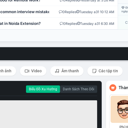
 Good for Remote Work?
0
Replies
Yesterday at 5:26 AM
Đi
 common interview mistakes?
0
Replies
Tuesday a31 10:12 AM
ngày
C
at in Noida Extension?
0
Replies
Tuesday a31 6:30 AM
nh ảnh
Video
Âm thanh
Các tập tin
Thàn
Biểu Đồ Xu Hướng
Danh Sách Theo Dõi
Phí 