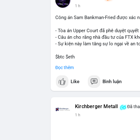
Bitcoin miners chuyển hướng AI. Các tin
1 h
trường.
Công án Sam Bankman-Fried được xác nh
💡 NHẬN ĐỊNH & KHUYẾN NGHỊ: Tâm lý thị
nhưng có dấu hiệu tích cực từ các coin l
- Tòa án Upper Court đã phê duyệt quyế
tập trung vào cơ hội an toàn và theo dõi 
- Câu án cho rằng nhà đầu tư của FTX k
- Sự kiện này làm tăng sự lo ngại về an t
📊 Nguồn: Radar Tâm Lý Thị Trường
$btc $eth
Đọc thêm
#vlikevn
#titanbot
Like
Bình luận
📰 Nguồn: Cointelegraph
Kirchberger Metall
Đã tha
1 h