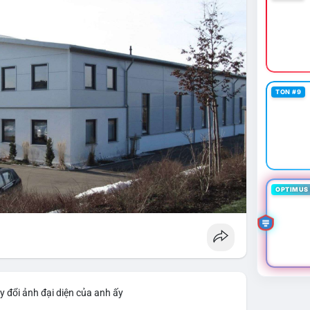
TON #9
OPTIMUS 
y đổi ảnh đại diện của anh ấy