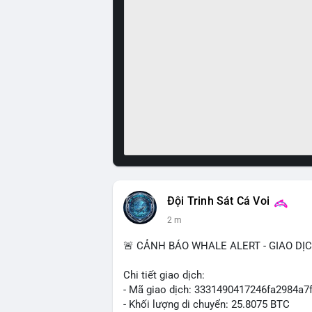
Đội Trinh Sát Cá Voi
2 m
🚨 CẢNH BÁO WHALE ALERT - GIAO DỊ
Chi tiết giao dịch:
- Mã giao dịch: 3331490417246fa2984a
- Khối lượng di chuyển: 25.8075 BTC