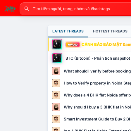
LATEST THREADS
HOTTEST THREADS
CẢNH BÁO BẢO MẬT &amp
VÀNG
BTC (Bitcoin) - Phân tích snapsho
What should I verify before booking
How to Verify property in Noida Ste
Why does a 4 BHK flat Noida offer b
Why should I buy a 3 BHK flat in No
Smart Investment Guide to Buy 2 BH