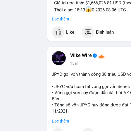
- Giá trị ước tính: $1,666,026.81 USD (th
- Thời gian: 18:13
0 2026-08-06 UTC
Đọc thêm
Nhận định phân tích hành vi của Cá voi d
Khối lượng 25.8 BTC trị giá hơn 1.66 tri
Like
Bình luận
cho thấy dấu hiệu của một tổ chức hoặc 
thể là bước khởi đầu cho việc phân bổ l
trước một biến động giá lớn. Nếu dòng ti
hạn có thể gia tăng. Ngược lại, nếu chuyể
Vlike Wire
niềm tin cho thị trường. Mức giá $64,556
15 m
đáng chú ý, vì cá voi thường hành động t
JPYC gọi vốn thành công 38 triệu USD v
Lời khuyên ngắn gọn cho nhà đầu tư nhỏ 
Nhà đầu tư nên theo dõi sát dòng tiền ti
• JPYC vừa hoàn tất vòng gọi vốn Series B
xúc; hãy chờ xác nhận hướng đi của dòng 
• Vòng gọi vốn này được dẫn dắt bởi AZ
thời đặt lệnh dừng lỗ chặt chẽ để quản t
Bản.
• Tổng số vốn JPYC huy động được đạt 1
#25dot8btc
#dichuyen1_66trieuusd
#kha
11/2021.
Đọc thêm
#jpyc
#cryptonews
#web3
#japan
#bloc