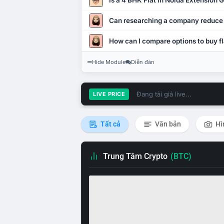
Is a 4 BHK Flat in Noida Extension
Can researching a company reduce
How can I compare options to buy fl
Hide Module
Diễn đàn
Đang tải giá live...
LIVE PRICE
Tất cả
Văn bản
Hì
Trung Tâm Crypto
(BTC)