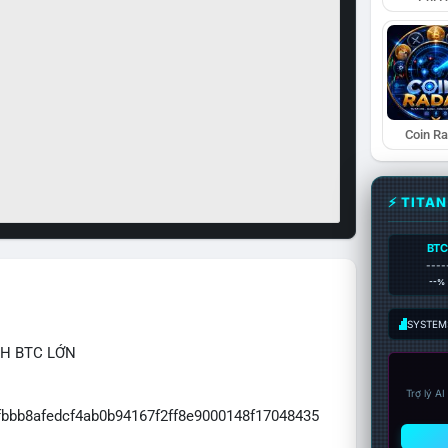
Coin R
⚡ TITA
BTC
----
--%
SYSTEM:
CH BTC LỚN
Trợ lý A
7fbbb8afedcf4ab0b94167f2ff8e9000148f17048435