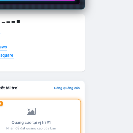
g ▁ ▂ ▃ ▄
t
news
esquare
ết tài trợ
Đăng quảng cáo
1
Quảng cáo tại vị trí #1
Nhấn để đặt quảng cáo của bạn