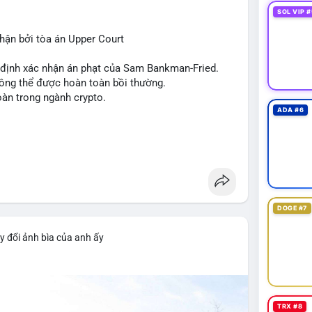
 tức quốc tế cũng nhấn mạnh sự động chảy của thị
SOL VIP #
ận bởi tòa án Upper Court
 trường hiện tại rất tiêu cực do sợ hãi cao,
ớn như Bitcoin và Sui. Người đầu tư cần cẩn trọng,
t định xác nhận án phạt của Sam Bankman-Fried.
xu hướng từ các nguồn tin uy tín.
hông thể được hoàn toàn bồi thường.
oàn trong ngành crypto.
ADA #6
DOGE #7
y đổi ảnh bìa của anh ấy
TRX #8