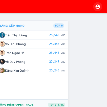
BẢNG XẾP HẠNG
TOP 5
Trần Thị Hương
25,548
VNĐ
À CHẾ TÀI XỬ LÝ VI PHẠM
Võ Hữu Phong
25,446
VNĐ
Trần Ngọc Hà
25,445
VNĐ
Võ Duy Phong
25,347
VNĐ
Đặng Kim Quỳnh
25,246
VNĐ
ỔNG ĐIỂM PAPER TRADE
TOP 5 · LIVE