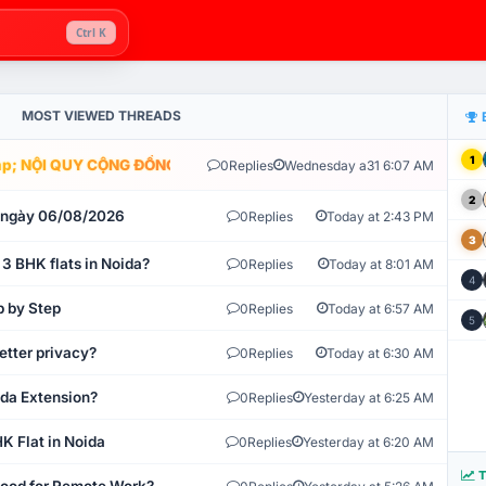
Ctrl K
MOST VIEWED THREADS
1
; NỘI QUY CỘNG ĐỒNG VLIKE.VN: HỆ THỐNG GIÁM SÁT TỰ ĐỘNG V
0
Replies
Wednesday a31 6:07 AM
2
t ngày 06/08/2026
0
Replies
Today at 2:43 PM
3
 3 BHK flats in Noida?
0
Replies
Today at 8:01 AM
4
p by Step
0
Replies
Today at 6:57 AM
5
etter privacy?
0
Replies
Today at 6:30 AM
ida Extension?
0
Replies
Yesterday at 6:25 AM
K Flat in Noida
0
Replies
Yesterday at 6:20 AM
T