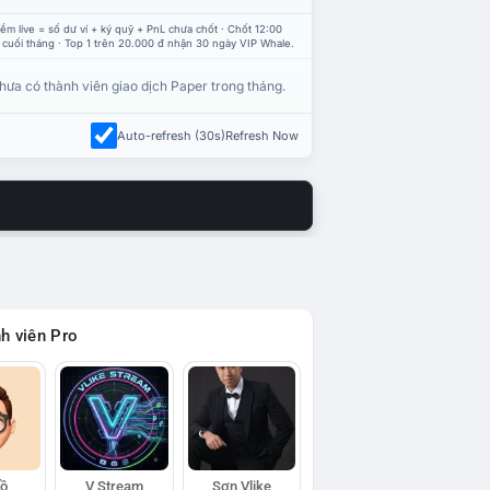
ểm live = số dư ví + ký quỹ + PnL chưa chốt · Chốt 12:00
 cuối tháng · Top 1 trên 20.000 đ nhận 30 ngày VIP Whale.
hưa có thành viên giao dịch Paper trong tháng.
Auto-refresh (30s)
Refresh Now
h viên Pro
Hồ
V Stream
Sơn Vlike