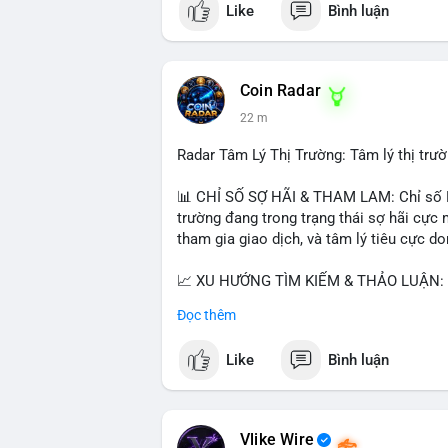
Like
Bình luận
$btc $eth
#vlikevn
#titanbot
Coin Radar
📰 Nguồn: CoinDesk
22 m
Radar Tâm Lý Thị Trường: Tâm lý thị tr
📊 CHỈ SỐ SỢ HÃI & THAM LAM: Chỉ số Fe
trường đang trong trạng thái sợ hãi cực 
tham gia giao dịch, và tâm lý tiêu cực d
📈 XU HƯỚNG TÌM KIẾM & THẢO LUẬN: Co
Cash Cat (CASHCAT), Bitcoin (BTC), Sui
Đọc thêm
Trends Việt Nam, từ khóa như 'con riêng'
nhiều, có thể phản ánh sự quan tâm đến 
Like
Bình luận
💬 DÒNG CHẢY TIN TỨC & TRUYỀN THÔNG:
vào chiến lược trading, lệnh kẹp, và cập 
Telegram, tin tức nổi bật bao gồm việc 
Vlike Wire