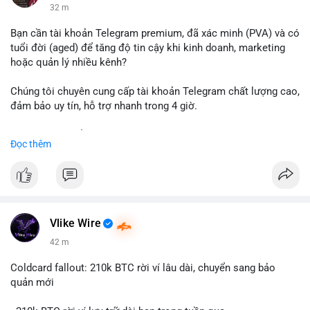
32 m
Bạn cần tài khoản Telegram premium, đã xác minh (PVA) và có
tuổi đời (aged) để tăng độ tin cậy khi kinh doanh, marketing
hoặc quản lý nhiều kênh?
Chúng tôi chuyên cung cấp tài khoản Telegram chất lượng cao,
đảm bảo uy tín, hỗ trợ nhanh trong 4 giờ.
Liên hệ ngay để được tư vấn và nhận ưu đãi:
Đọc thêm
📞 WhatsApp: +1 660 215-8938
✈️ Telegram: @localpvashop
📧 Email: localpvashop@gmail.com
Đặt mua ngay hôm nay để sở hữu tài khoản Telegram
premium, PVA, aged với giá tốt nhất!
Vlike Wire
42 m
Coldcard fallout: 210k BTC rời ví lâu dài, chuyển sang bảo
quản mới