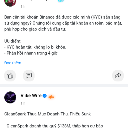
1 h
Bạn cần tài khoản Binance đã được xác minh (KYC) sẵn sàng
sử dụng ngay? Chúng tôi cung cấp tài khoản an toàn, bảo mật,
phù hợp cho giao dịch và đầu tư.
Ưu điểm:
- KYC hoàn tất, không lo bị khóa.
- Phản hồi nhanh trong 4 giờ.
- Hỗ trợ tận tình 24/7.
Đọc thêm
Liên hệ ngay để được tư vấn:
📞 WhatsApp: +1 660 215-8938
✈️ Telegram: @localpvashop
Vlike Wire
1 h
CleanSpark Thua Mục Doanh Thu, Phiếu Sunk
- CleanSpark doanh thu quý $138M, thấp hơn dự báo