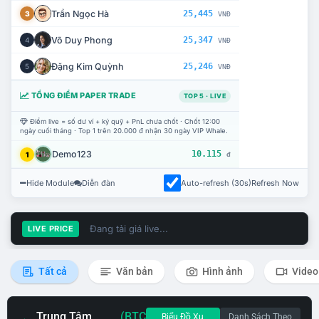
Trần Ngọc Hà
25,445
3
VNĐ
Võ Duy Phong
25,347
4
VNĐ
Đặng Kim Quỳnh
25,246
5
VNĐ
TỔNG ĐIỂM PAPER TRADE
TOP 5 · LIVE
Điểm live = số dư ví + ký quỹ + PnL chưa chốt · Chốt 12:00
ngày cuối tháng · Top 1 trên 20.000 đ nhận 30 ngày VIP Whale.
Demo123
10.115
1
đ
Hide Module
Diễn đàn
Auto-refresh (30s)
Refresh Now
Đang tải giá live...
LIVE PRICE
Tất cả
Văn bản
Hình ảnh
Video
Trung Tâm
(BTC
Biểu Đồ Xu
Danh Sách Theo