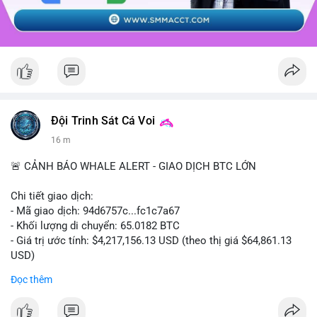
Đội Trinh Sát Cá Voi
16 m
🚨 CẢNH BÁO WHALE ALERT - GIAO DỊCH BTC LỚN
Chi tiết giao dịch:
- Mã giao dịch: 94d6757c...fc1c7a67
- Khối lượng di chuyển: 65.0182 BTC
- Giá trị ước tính: $4,217,156.13 USD (theo thị giá $64,861.13
USD)
- Thời gian: 10:19:40 2026-08-07 UTC
Đọc thêm
Nhận định phân tích: Giao dịch 65.0182 BTC trị giá hơn 4.2
triệu USD được thực hiện trong phiên châu Á cho thấy dấu hiệu