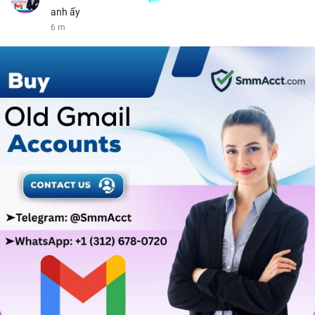
anh ấy
6 m