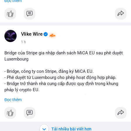
Đọc thêm
Liên hệ ngay để được tư vấn và sở hữu tài khoản ngay hôm
nay:
📞 WhatsApp: +1 660 215-8938
✈️ Telegram: @localpvashop
📧 Email: localpvashop@gmail.com
Vlike Wire
1 h
Bridge của Stripe gia nhập danh sách MiCA EU sau phê duyệt
Luxembourg
- Bridge, công ty con Stripe, đăng ký MiCA EU.
- Phê duyệt từ Luxembourg cho phép hoạt động hợp pháp.
- Bridge trở thành nhà cung cấp được quy định trong khung
pháp lý crypto EU.
- Tác động: tăng tính minh bạch, uy tín, mở rộng dịch vụ crypto.
Đọc thêm
#binancesquare
#cryptonews
#mica
#stripe
#bridge
#eu
#luxembourg
$btc $eth
Tải nhiều bài viết hơn