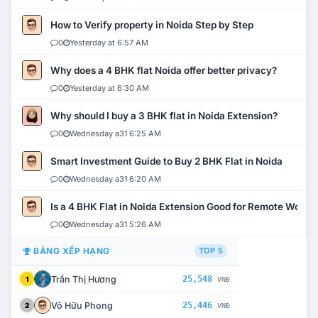
How to Verify property in Noida Step by Step
0
Yesterday at 6:57 AM
Why does a 4 BHK flat Noida offer better privacy?
0
Yesterday at 6:30 AM
Why should I buy a 3 BHK flat in Noida Extension?
0
Wednesday a31 6:25 AM
Smart Investment Guide to Buy 2 BHK Flat in Noida
0
Wednesday a31 6:20 AM
Is a 4 BHK Flat in Noida Extension Good for Remote Work?
0
Wednesday a31 5:26 AM
BẢNG XẾP HẠNG
TOP 5
Trần Thị Hương
25,548
1
VNĐ
Võ Hữu Phong
25,446
2
VNĐ