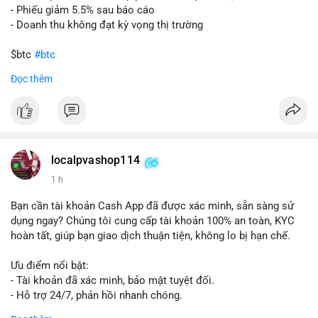
- Phiếu giảm 5.5% sau báo cáo
- Doanh thu không đạt kỳ vọng thị trường
$btc
#btc
Đọc thêm
#vlikevn
#titanbot
📰 Nguồn: Cointelegraph
localpvashop114
1 h
Bạn cần tài khoản Cash App đã được xác minh, sẵn sàng sử
dụng ngay? Chúng tôi cung cấp tài khoản 100% an toàn, KYC
hoàn tất, giúp bạn giao dịch thuận tiện, không lo bị hạn chế.
Ưu điểm nổi bật:
- Tài khoản đã xác minh, bảo mật tuyệt đối.
- Hỗ trợ 24/7, phản hồi nhanh chóng.
- Giao dịch minh bạch, đáng tin cậy.