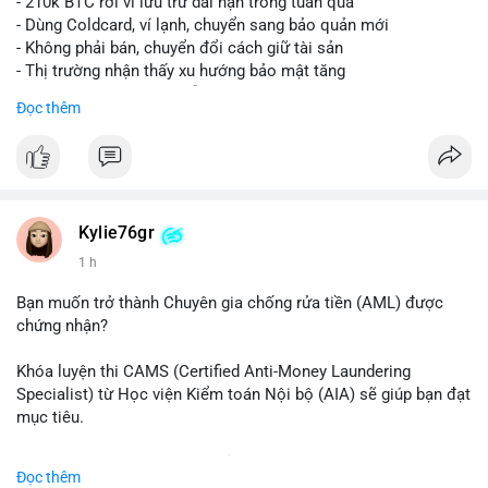
- 210k BTC rời ví lưu trữ dài hạn trong tuần qua
- Dùng Coldcard, ví lạnh, chuyển sang bảo quản mới
- Không phải bán, chuyển đổi cách giữ tài sản
- Thị trường nhận thấy xu hướng bảo mật tăng
- BTC tiếp tục giữ vị trí dẫn đầu
Đọc thêm
#binancesquare
#cryptonews
#btc
$btc
#vlikevn
#titanbot
Kylie76gr
1 h
📰 Nguồn: CoinDesk
Bạn muốn trở thành Chuyên gia chống rửa tiền (AML) được
chứng nhận?
Khóa luyện thi CAMS (Certified Anti-Money Laundering
Specialist) từ Học viện Kiểm toán Nội bộ (AIA) sẽ giúp bạn đạt
mục tiêu.
Chương trình được thiết kế bởi các chuyên gia hàng đầu, bao
Đọc thêm
gồm tài liệu toàn diện, câu hỏi thực hành, bài thi thử sát thực