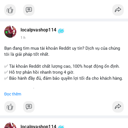
tế và lớp học trực tuyến linh hoạt.
Xây dựng nền tảng kiến thức AML vững chắc và tự tin bước
vào kỳ thi CAMS với sự chuẩn bị tốt nhất.
localpvashop114
Đăng ký ngay hôm nay để nâng cao năng lực và mở rộng cơ
1 h
hội nghề nghiệp trong lĩnh vực tài chính!
Bạn đang tìm mua tài khoản Reddit uy tín? Dịch vụ của chúng
tôi là giải pháp tốt nhất.
✅ Tài khoản Reddit chất lượng cao, 100% hoạt động ổn định.
✅ Hỗ trợ phản hồi nhanh trong 4 giờ.
✅ Bảo hành đầy đủ, đảm bảo quyền lợi tối đa cho khách hàng.
Liên hệ ngay để được tư vấn và đặt mua:
Đọc thêm
📞 WhatsApp: +1 660 215-8938
✈️ Telegram: @localpvashop
📧 Email: localpvashop@gmail.com
Mua tài khoản Reddit ngay hôm nay để phát triển chiến dịch
của bạn!
localpvashop114