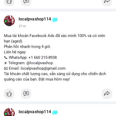
Liên hệ ngay để được tư vấn:
📞 WhatsApp: +1 660 215-8938
✈️ Telegram: @localpvashop
localpvashop114
📧 Email: localpvashop@gmail.com
27 m
Mua tài khoản Facebook Ads đã xác minh 100% và có niên
hạn (aged).
Phản hồi nhanh trong 4 giờ.
Liên hệ ngay:
📞 WhatsApp: +1 660 215-8938
✈️ Telegram: @localpvashop
📧 Email: localpvashop@gmail.com
Tài khoản chất lượng cao, sẵn sàng sử dụng cho chiến dịch
quảng cáo của bạn. Đặt mua hôm nay!
localpvashop114