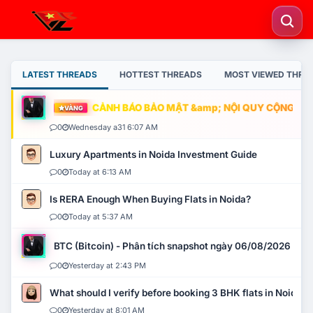
LATEST THREADS
HOTTEST THREADS
MOST VIEWED THRE
CẢNH BÁO BẢO MẬT &amp; NỘI QUY CỘNG ĐỒNG
VÀNG
0
Wednesday a31 6:07 AM
Luxury Apartments in Noida Investment Guide
0
Today at 6:13 AM
Is RERA Enough When Buying Flats in Noida?
0
Today at 5:37 AM
BTC (Bitcoin) - Phân tích snapshot ngày 06/08/2026
0
Yesterday at 2:43 PM
What should I verify before booking 3 BHK flats in Noida?
0
Yesterday at 8:01 AM