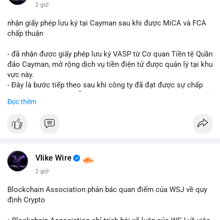
$btc $eth
2 giờ
#vlikevn
#titanbot
nhận giấy phép lưu ký tại Cayman sau khi được MiCA và FCA
chấp thuận
📰 Nguồn: CoinDesk
- đã nhận được giấy phép lưu ký VASP từ Cơ quan Tiền tệ Quần
đảo Cayman, mở rộng dịch vụ tiền điện tử được quản lý tại khu
vực này.
- Đây là bước tiếp theo sau khi công ty đã đạt được sự chấp
thuận từ MiCA (Châu Âu) và FCA (Anh), củng cố vị thế tuân thủ
Đọc thêm
quy định toàn cầu.
- Giấy phép này cho phép cung cấp dịch vụ lưu ký tài sản số
một cách hợp pháp tại Cayman, thu hút thêm khách hàng tổ
chức.
- Động thái này phản ánh xu hướng các sàn giao dịch và nền
tảng tiền điện tử tăng cường tuân thủ pháp lý để mở rộng hoạt
Vlike Wire
động.
2 giờ
#binancesquare
#cryptonews
#blockchain
#regulation
Blockchain Association phản bác quan điểm của WSJ về quy
#custody
định Crypto
$btc $eth