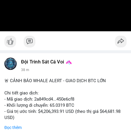
Đội Trinh Sát Cá Voi
38 m
🚨 CẢNH BÁO WHALE ALERT - GIAO DỊCH BTC LỚN
Chi tiết giao dịch:
- Mã giao dịch: 2a849cd4...450e6cf8
- Khối lượng di chuyển: 65.0319 BTC
- Giá trị ước tính: $4,206,393.91 USD (theo thị giá $64,681.98
USD)
- Thời gian: 16:19:52 2026-08-06 UTC
Đọc thêm