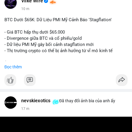
Vlike Wire
10 m
BTC Dưới $65K: Dữ Liệu PMI Mỹ Cảnh Báo 'Stagflation'
- Giá BTC hấp thụ dưới $65.000
- Divergence giữa BTC và cổ phiếu/gold
- Dữ liệu PMI Mỹ gây bối cảnh stagflation mới
- Thị trường crypto có thể bị ảnh hưởng từ vĩ mô kinh tế
$btc
#btc
Đọc thêm
#vlikevn
#titanbot
📰 Nguồn: Cointelegraph
nevskiexotics
Đã thay đổi ảnh bìa của anh ấy
17 m