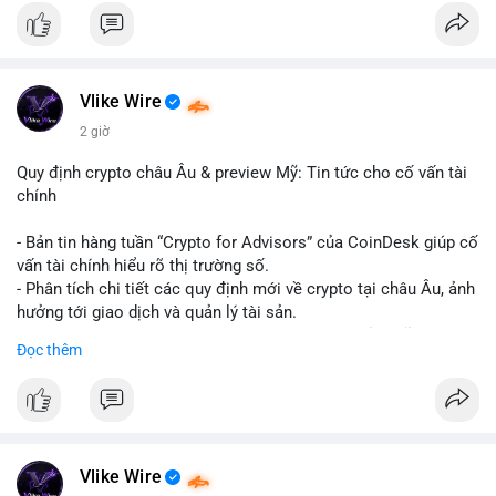
#binancesquare
#cryptonews
#hyperliquid
#rwa
#defi
$btc $eth
Vlike Wire
#vlikevn
#titanbot
2 giờ
📰 Nguồn: Cointelegraph
Quy định crypto châu Âu & preview Mỹ: Tin tức cho cố vấn tài
chính
- Bản tin hàng tuần “Crypto for Advisors” của CoinDesk giúp cố
vấn tài chính hiểu rõ thị trường số.
- Phân tích chi tiết các quy định mới về crypto tại châu Âu, ảnh
hưởng tới giao dịch và quản lý tài sản.
- Đánh giá các xu hướng và dự báo chính sách của Mỹ, giúp
Đọc thêm
nhà đầu tư chuẩn bị chiến lược.
- Cập nhật nhanh các thay đổi pháp lý, rủi ro và cơ hội đầu tư
trong lĩnh vực blockchain.
#binancesquare
#cryptonews
#regulation
#europe
#us
Vlike Wire