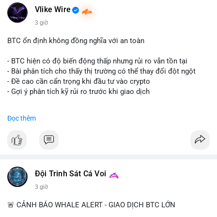
Vlike Wire
3 giờ
BTC ổn định không đồng nghĩa với an toàn
- BTC hiện có độ biến động thấp nhưng rủi ro vẫn tồn tại
- Bài phân tích cho thấy thị trường có thể thay đổi đột ngột
- Đề cao cần cẩn trọng khi đầu tư vào crypto
- Gợi ý phân tích kỹ rủi ro trước khi giao dịch
#binancesquare
#cryptonews
#btc
#marketanalysis
Đọc thêm
$btc
#vlikevn
#titanbot
📰 Nguồn: CoinDesk
Đội Trinh Sát Cá Voi
3 giờ
🚨 CẢNH BÁO WHALE ALERT - GIAO DỊCH BTC LỚN