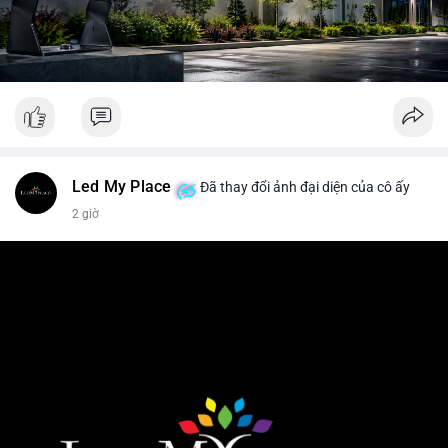
Led My Place
Đã thay đổi ảnh đại diện của cô ấy
2 giờ