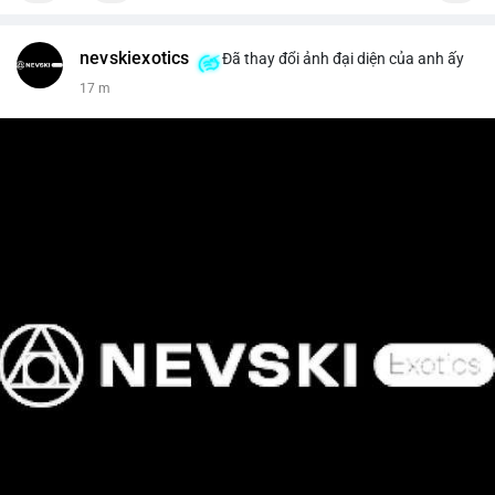
nevskiexotics
Đã thay đổi ảnh đại diện của anh ấy
17 m