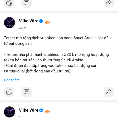
Vlike Wire
44 m
Tether mở rộng dịch vụ token hóa sang Saudi Arabia, bắt đầu
từ bất động sản
- Tether, nhà phát hành stablecoin USDT, mở rộng hoạt động
token hóa tài sản vào thị trường Saudi Arabia.
- Giai đoạn đầu tập trung vào token hóa bất động sản
istituционаl (bất động sản đầu tư lớn).
- Kế hoạch mở rộng sang các lớp tài sản khác trong tương lai.
Đọc thêm
- Bước đi này nhằm tăng khả năng truy cập và thanh khoản cho
tài sản truyền thống qua blockchain.
#binancesquare
#cryptonews
#usdt
#tether
#tokenization
#realestate
#saudiarabia
#blockchain
Vlike Wire
$usdt
1 h