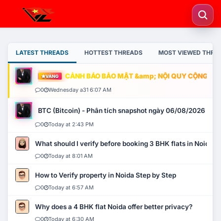
LATEST THREADS
HOTTEST THREADS
MOST VIEWED THRE
CẢNH BÁO BẢO MẬT &amp; NỘI QUY CỘNG ĐỒNG
VÀNG
0
Wednesday a31 6:07 AM
BTC (Bitcoin) - Phân tích snapshot ngày 06/08/2026
0
Today at 2:43 PM
What should I verify before booking 3 BHK flats in Noida?
0
Today at 8:01 AM
How to Verify property in Noida Step by Step
0
Today at 6:57 AM
Why does a 4 BHK flat Noida offer better privacy?
0
Today at 6:30 AM