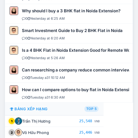
Why should I buy a 3 BHK flat in Noida Extension?
0
Yesterday at 6:25 AM
Smart Investment Guide to Buy 2 BHK Flat in Noida
0
Yesterday at 6:20 AM
Is a 4 BHK Flat in Noida Extension Good for Remote Work?
0
Yesterday at 5:26 AM
Can researching a company reduce common interview mi
0
Tuesday a31 10:12 AM
How can I compare options to buy flat in Noida Extension?
0
Tuesday a31 6:30 AM
BẢNG XẾP HẠNG
TOP 5
Trần Thị Hương
25,548
1
VNĐ
Võ Hữu Phong
25,446
2
VNĐ