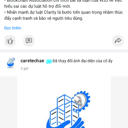
• Blockchain Association chỉ trích bài xã luận của WSJ về việc
hiểu sai các dự luật hỗ trợ đổi mới.
#vlikevn
#titanbot
• Nhấn mạnh dự luật Clarity là bước tiến quan trọng nhằm thúc
đẩy cạnh tranh và bảo vệ người tiêu dùng.
📰 Nguồn: Cointelegraph
• Phản đối các quan điểm kìm hãm sự đổi mới trong lĩnh vực
Đọc thêm
tài sản số.
#blockchain
#cryptonews
#regulation
#binancesquare
$btc $eth
caretechae
Đã thay đổi ảnh đại diện của cô ấy
#vlikevn
#titanbot
2 giờ
📰 Nguồn: CoinDesk