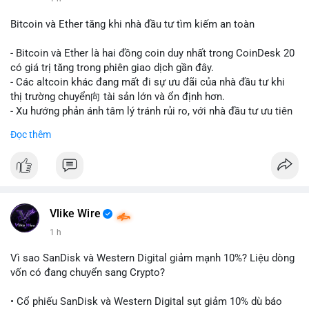
#vlikevn
#titanbot
Bitcoin và Ether tăng khi nhà đầu tư tìm kiếm an toàn
📰 Nguồn: CoinDesk
- Bitcoin và Ether là hai đồng coin duy nhất trong CoinDesk 20
có giá trị tăng trong phiên giao dịch gần đây.
- Các altcoin khác đang mất đi sự ưu đãi của nhà đầu tư khi
thị trường chuyển向 tài sản lớn và ổn định hơn.
- Xu hướng phản ánh tâm lý tránh rủi ro, với nhà đầu tư ưu tiên
các token có vốn hóa thị trường lớn nhất.
Đọc thêm
$btc
#btc
$eth
#eth
#vlikevn
#titanbot
📰 Nguồn: CoinDesk
Vlike Wire
1 h
Vì sao SanDisk và Western Digital giảm mạnh 10%? Liệu dòng
vốn có đang chuyển sang Crypto?
• Cổ phiếu SanDisk và Western Digital sụt giảm 10% dù báo