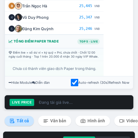
Trần Ngọc Hà
25,445
3
VNĐ
Võ Duy Phong
25,347
4
VNĐ
Đặng Kim Quỳnh
25,246
5
VNĐ
TỔNG ĐIỂM PAPER TRADE
TOP 5 · LIVE
Điểm live = số dư ví + ký quỹ + PnL chưa chốt · Chốt 12:00
ngày cuối tháng · Top 1 trên 20.000 đ nhận 30 ngày VIP Whale.
Chưa có thành viên giao dịch Paper trong tháng.
Hide Module
Diễn đàn
Auto-refresh (30s)
Refresh Now
Đang tải giá live...
LIVE PRICE
Tất cả
Văn bản
Hình ảnh
Video