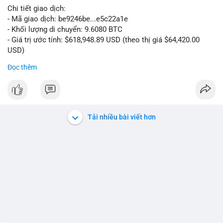
Chi tiết giao dịch:
- Mã giao dịch: be9246be...e5c22a1e
- Khối lượng di chuyển: 9.6080 BTC
- Giá trị ước tính: $618,948.89 USD (theo thị giá $64,420.00
USD)
- Thời gian: 14:19:34 2026-08-06 UTC
Đọc thêm
Nhận định phân tích hành vi của Cá voi dựa trên giao dịch này:
Khối lượng 9.608 BTC, tương đương gần 619 nghìn USD, chưa
quá lớn để gây áp lực bán trực tiếp lên sàn giao dịch. Tuy
nhiên, việc di chuyển một lượng BTC tập trung trong thời điểm
Tải nhiều bài viết hơn
biến động có thể là bước khởi đầu cho chiến dịch gom hàng
hoặc tái phân bổ danh mục. Nếu giao dịch được xác nhận
chuyển vào ví lạnh, khả năng cao cá voi đang tích lũy dài hạn,
giảm nguồn cung lưu thông. Ngược lại, nếu dòng tiền đổ về ví
sàn nóng, thị trường có thể đối mặt với áp lực chốt lời ngắn
hạn.
Lời khuyên cho nhà đầu tư nhỏ lẻ: Theo dõi xác nhận của giao
dịch này. Nếu BTC tiếp tục bị rút khỏi sàn với tần suất tăng, đó
là tín hiệu tích cực cho xu hướng tăng giá. Hạn chế hành động