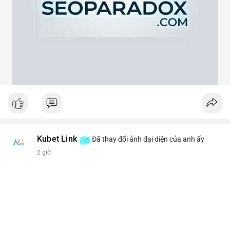
theo cảm xúc, hãy đặt lệnh dựa trên vùng hỗ trợ và kháng cự rõ
ràng.
#21dot71btc
#mempoolbtc
#chuyentiencavoi
#aplucban
#biendonggia
Kubet Link
Đã thay đổi ảnh đại diện của anh ấy
2 giờ