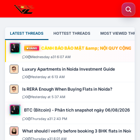
LATEST THREADS
HOTTEST THREADS
MOST VIEWED THRE
CẢNH BÁO BẢO MẬT &amp; NỘI QUY CỘNG ĐỒNG
VÀNG
0
Wednesday a31 6:07 AM
Luxury Apartments in Noida Investment Guide
0
Yesterday at 6:13 AM
Is RERA Enough When Buying Flats in Noida?
0
Yesterday at 5:37 AM
BTC (Bitcoin) - Phân tích snapshot ngày 06/08/2026
0
Thursday a31 2:43 PM
What should I verify before booking 3 BHK flats in Noida?
0
Thursday a31 8:01 AM