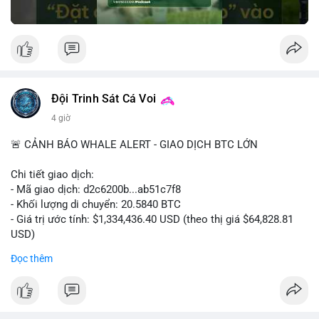
📊 Nguồn: Radar Tâm Lý Thị Trường
Đội Trinh Sát Cá Voi
4 giờ
🚨 CẢNH BÁO WHALE ALERT - GIAO DỊCH BTC LỚN
Chi tiết giao dịch:
- Mã giao dịch: d2c6200b...ab51c7f8
- Khối lượng di chuyển: 20.5840 BTC
- Giá trị ước tính: $1,334,436.40 USD (theo thị giá $64,828.81
USD)
- Thời gian: 00:19:43 2026-08-08 UTC
Đọc thêm
Nhận định phân tích: Giao dịch 20.58 BTC trị giá hơn 1.33 triệu
USD được thực hiện vào phiên Á, thời điểm thanh khoản
mỏng. Quy mô này nằm trong nhóm cá voi trung bình, chưa đủ