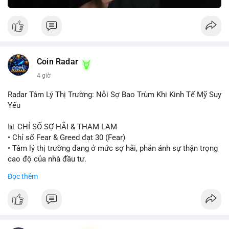
Greed Index phục hồi lên trên 40, có thể xem xét mua dần.
Ngược lại, nếu phá vỡ hỗ trợ, nên cắt lỗ sớm.
#vlikemarketindex42
#fearindex30
#fundingratethap
#phigiadathap
#tvlondinh
Coin Radar
4 giờ
Radar Tâm Lý Thị Trường: Nỗi Sợ Bao Trùm Khi Kinh Tế Mỹ Suy
Yếu
📊 CHỈ SỐ SỢ HÃI & THAM LAM
• Chỉ số Fear & Greed đạt 30 (Fear)
• Tâm lý thị trường đang ở mức sợ hãi, phản ánh sự thận trọng
cao độ của nhà đầu tư.
Đọc thêm
📈 XU HƯỚNG TÌM KIẾM & THẢO LUẬN
• CoinGecko Trending: PONS, PENGU, ONDO, WKC, HEI,
CASHCAT, CRO.
• LunarCrush Trending: Ethereum, Solana, Dogecoin, Polkadot,
Chainlink, Litecoin.