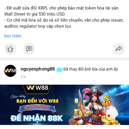
- Đề xuất sửa đổi XRPL cho phép bảo mật token hóa tài sản
Wall Street trị giá 530 triệu USD.
- Cơ chế mã hóa số dư và số tiền chuyển, vẫn cho phép issuer,
auditor, regulator truy cập chọn lọc.
- Mục tiêu: tăng tính riêng tư, tuân thủ quy định, bảo vệ dữ liệu
Đọc thêm
tài chính.
- Đề xuất đang được xem xét bởi cộng đồng XRPL và các tổ
chức tài chính.
#binancesquare
#cryptonews
#xrp
nguyenphong88
Đã thay đổi ảnh bìa của anh ấy
$xrp
1 h
#vlikevn
#titanbot
📰 Nguồn: CoinDesk