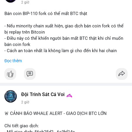
2 giờ
Bán coin BIP-110 fork có thể mất BTC thật
- Nếu minority chain xuất hiện, giao dịch bán coin fork có thể
bị replay trên Bitcoin
- Điều này có thể khiến người bán mất BTC thật khi chỉ muốn
bán coin fork
- Cách an toàn nhất là không làm gì cho đến khi hai chain
được tách riêng
Đọc thêm
-
#binancesquare
#cryptonews
#btc
#bip110
$btc
#vlikevn
#titanbot
Đội Trinh Sát Cá Voi
📰 Nguồn: CoinDesk
2 giờ
🚨 CẢNH BÁO WHALE ALERT - GIAO DỊCH BTC LỚN
Chi tiết giao dịch:
- Mã giao dịch: 56cb25d2...6a3bf14c