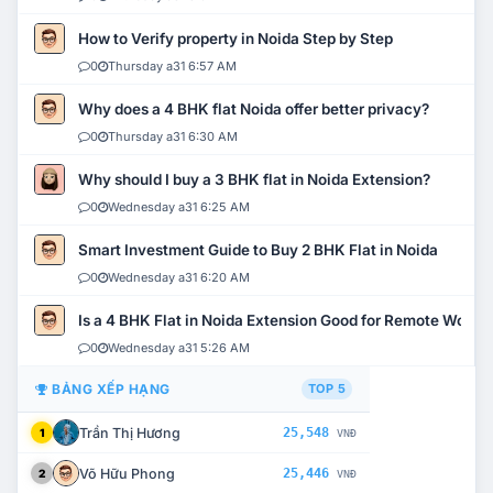
How to Verify property in Noida Step by Step
0
Thursday a31 6:57 AM
Why does a 4 BHK flat Noida offer better privacy?
0
Thursday a31 6:30 AM
Why should I buy a 3 BHK flat in Noida Extension?
0
Wednesday a31 6:25 AM
Smart Investment Guide to Buy 2 BHK Flat in Noida
0
Wednesday a31 6:20 AM
Is a 4 BHK Flat in Noida Extension Good for Remote Work?
0
Wednesday a31 5:26 AM
BẢNG XẾP HẠNG
TOP 5
Trần Thị Hương
25,548
1
VNĐ
Võ Hữu Phong
25,446
2
VNĐ