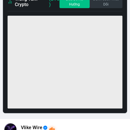
Crypto
)
Hướng
Dõi
Vlike Wire