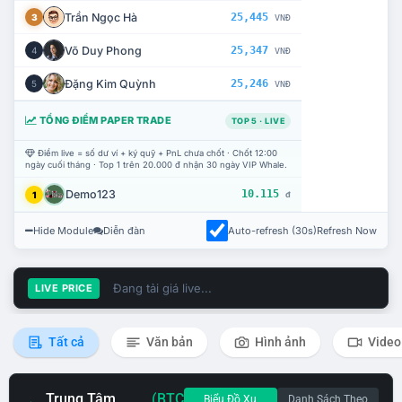
Trần Ngọc Hà
25,445
3
VNĐ
Võ Duy Phong
25,347
4
VNĐ
Đặng Kim Quỳnh
25,246
5
VNĐ
TỔNG ĐIỂM PAPER TRADE
TOP 5 · LIVE
Điểm live = số dư ví + ký quỹ + PnL chưa chốt · Chốt 12:00
ngày cuối tháng · Top 1 trên 20.000 đ nhận 30 ngày VIP Whale.
Demo123
10.115
1
đ
Hide Module
Diễn đàn
Auto-refresh (30s)
Refresh Now
Đang tải giá live...
LIVE PRICE
Tất cả
Văn bản
Hình ảnh
Video
Trung Tâm
(BTC
Biểu Đồ Xu
Danh Sách Theo