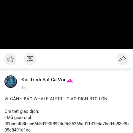
Đội Trinh Sát Cá Voi
1 h
🚨 CẢNH BÁO WHALE ALERT - GIAO DỊCH BTC LỚN
Chi tiết giao dịch:
- Mã giao dịch:
90bbdbfb3bac66b8d193f8924d9b35265ad11419da76cd4c83e3b
05e8491a1de