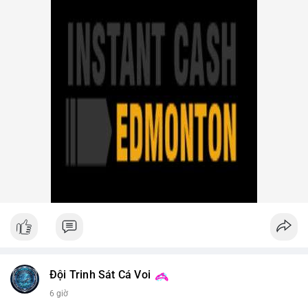
Iran (Shelbit, Aban Tether) vì rửa tiền 5 triệu USD. Nga triệt phá
mạng lưới sàn crypto bất hợp pháp tại Moscow, bắt giữ 20 đối
tượng. Trump Media hủy thỏa thuận kho dự trữ CRO trị giá
nhiều tỷ USD, khiến CRO giảm mạnh.
- Tổ chức & Công nghệ: Bybit khởi kiện Triều Tiên và Lazarus
Group vụ hack 1,5 tỷ USD, đã nhận lệnh đóng băng tài sản.
Circle mở rộng USDC lên OKX qua X Layer. BitGo IPO thành
công ở mức 18 USD/cổ phiếu, định giá 2 tỷ USD.
Nhà đầu tư nên theo dõi sát dòng tiền cá voi khi xuất hiện
nhiều giao dịch lớn (từ 4 BTC đến 210 BTC) trong ngày, ưu tiên
quản trị rủi ro trong bối cảnh thanh khoản suy yếu.
Xem chi tiết các bài viết đầy đủ tại dòng thời gian của Vlike.vn!
#ofacsanctions
#bitgoipo
#bybitlawsuit
#crodelist
#nearshortsignal
Đội Trinh Sát Cá Voi
6 giờ