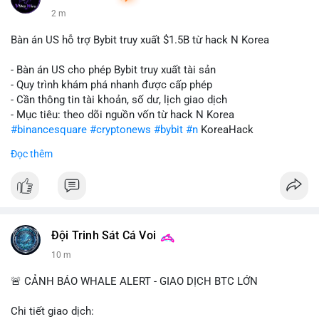
2 m
Bàn án US hỗ trợ Bybit truy xuất $1.5B từ hack N Korea
- Bàn án US cho phép Bybit truy xuất tài sản
- Quy trình khám phá nhanh được cấp phép
- Cần thông tin tài khoản, số dư, lịch giao dịch
- Mục tiêu: theo dõi nguồn vốn từ hack N Korea
#binancesquare
#cryptonews
#bybit
#n
KoreaHack
Đọc thêm
$btc $eth
#vlikevn
#titanbot
📰 Nguồn: Cointelegraph
Đội Trinh Sát Cá Voi
10 m
🚨 CẢNH BÁO WHALE ALERT - GIAO DỊCH BTC LỚN
Chi tiết giao dịch: