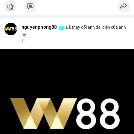
nguyenphong88
Đã thay đổi ảnh đại diện của anh
ấy
1 h