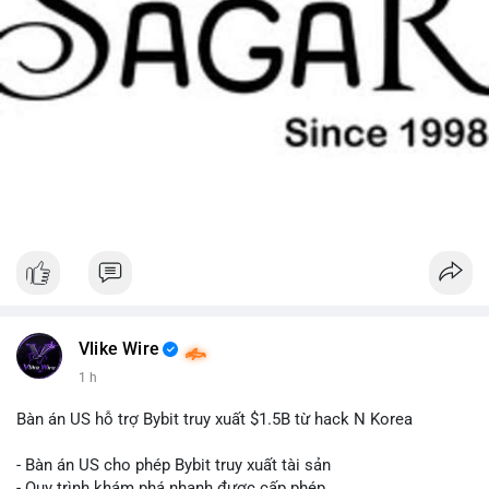
Vlike Wire
1 h
Bàn án US hỗ trợ Bybit truy xuất $1.5B từ hack N Korea
- Bàn án US cho phép Bybit truy xuất tài sản
- Quy trình khám phá nhanh được cấp phép