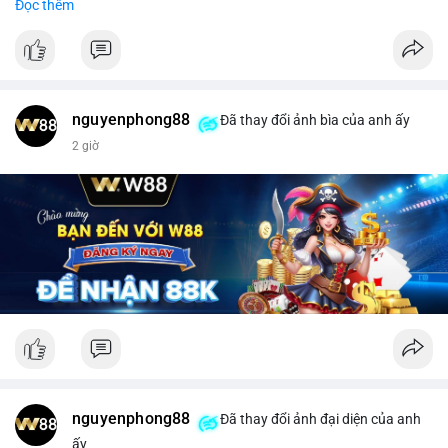
Đọc thêm
tài chính.
- Đề xuất đang được xem xét bởi cộng đồng XRPL và các tổ
chức tài chính.
#binancesquare
#cryptonews
#xrp
nguyenphong88
Đã thay đổi ảnh bìa của anh ấy
$xrp
2 giờ
#vlikevn
#titanbot
📰 Nguồn: CoinDesk
nguyenphong88
Đã thay đổi ảnh đại diện của anh
ấy