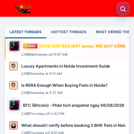
LATEST THREADS
HOTTEST THREADS
MOST VIEWED THRE
CẢNH BÁO BẢO MẬT &amp; NỘI QUY CỘNG ĐỒNG
VÀNG
0
Wednesday a31 6:07 AM
Luxury Apartments in Noida Investment Guide
0
Yesterday at 6:13 AM
Is RERA Enough When Buying Flats in Noida?
0
Yesterday at 5:37 AM
BTC (Bitcoin) - Phân tích snapshot ngày 06/08/2026
0
Thursday a31 2:43 PM
What should I verify before booking 3 BHK flats in Noida?
0
Thursday a31 8:01 AM