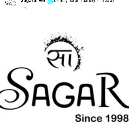
SagarSilver
Đã thay đổi ảnh đại diện của cô ấy
1 m