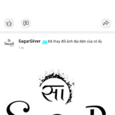
SagarSilver
Đã thay đổi ảnh đại diện của cô ấy
1 m