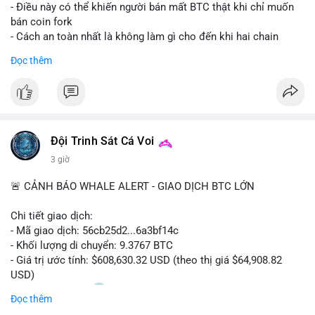
- Điều này có thể khiến người bán mất BTC thật khi chỉ muốn
bán coin fork
- Cách an toàn nhất là không làm gì cho đến khi hai chain
được tách riêng
Đọc thêm
-
#binancesquare
#cryptonews
#btc
#bip110
$btc
#vlikevn
#titanbot
Đội Trinh Sát Cá Voi
📰 Nguồn: CoinDesk
3 giờ
🚨 CẢNH BÁO WHALE ALERT - GIAO DỊCH BTC LỚN
Chi tiết giao dịch:
- Mã giao dịch: 56cb25d2...6a3bf14c
- Khối lượng di chuyển: 9.3767 BTC
- Giá trị ước tính: $608,630.32 USD (theo thị giá $64,908.82
USD)
- Thời gian: 02:20
0 2026-08-08 UTC
Đọc thêm