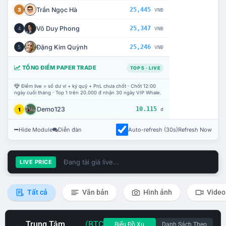
Trần Ngọc Hà
25,445
3
VNĐ
Võ Duy Phong
25,347
4
VNĐ
Đặng Kim Quỳnh
25,246
5
VNĐ
TỔNG ĐIỂM PAPER TRADE
TOP 5 · LIVE
Điểm live = số dư ví + ký quỹ + PnL chưa chốt · Chốt 12:00
ngày cuối tháng · Top 1 trên 20.000 đ nhận 30 ngày VIP Whale.
Demo123
10.115
1
đ
Hide Module
Diễn đàn
Auto-refresh (30s)
Refresh Now
Đang tải giá live...
LIVE PRICE
Tất cả
Văn bản
Hình ảnh
Video
Trung Tâm
(BTC
Biểu Đồ Xu
Danh Sách Theo