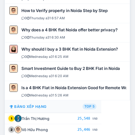
How to Verify property in Noida Step by Step
0
Thursday a31 6:57 AM
Why does a 4 BHK flat Noida offer better privacy?
0
Thursday a31 6:30 AM
Why should I buy a 3 BHK flat in Noida Extension?
0
Wednesday a31 6:25 AM
Smart Investment Guide to Buy 2 BHK Flat in Noida
0
Wednesday a31 6:20 AM
Is a 4 BHK Flat in Noida Extension Good for Remote Work?
0
Wednesday a31 5:26 AM
BẢNG XẾP HẠNG
TOP 5
Trần Thị Hương
25,548
1
VNĐ
Võ Hữu Phong
25,446
2
VNĐ