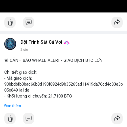
Đội Trinh Sát Cá Voi
2 giờ
🚨 CẢNH BÁO WHALE ALERT - GIAO DỊCH BTC LỚN
Chi tiết giao dịch:
- Mã giao dịch:
90bbdbfb3bac66b8d193f8924d9b35265ad11419da76cd4c83e3b
05e8491a1de
- Khối lượng di chuyển: 21.7100 BTC
- Giá trị ước tính: $1,411,010.93 USD (theo thị giá $64,993.61
Đọc thêm
USD)
- Thời gian: 03:19:59 2026-08-08 UTC
Nhận định phân tích hành vi của Cá voi dựa trên giao dịch này: