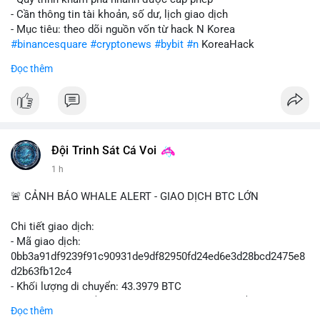
- Cần thông tin tài khoản, số dư, lịch giao dịch
- Mục tiêu: theo dõi nguồn vốn từ hack N Korea
#binancesquare
#cryptonews
#bybit
#n
KoreaHack
Đọc thêm
$btc $eth
#vlikevn
#titanbot
📰 Nguồn: Cointelegraph
Đội Trinh Sát Cá Voi
1 h
🚨 CẢNH BÁO WHALE ALERT - GIAO DỊCH BTC LỚN
Chi tiết giao dịch:
- Mã giao dịch:
0bb3a91df9239f91c90931de9df82950fd24ed6e3d28bcd2475e8
d2b63fb12c4
- Khối lượng di chuyển: 43.3979 BTC
- Giá trị ước tính: $2,820,579.98 USD (theo thị giá $64,993.43
Đọc thêm
USD)