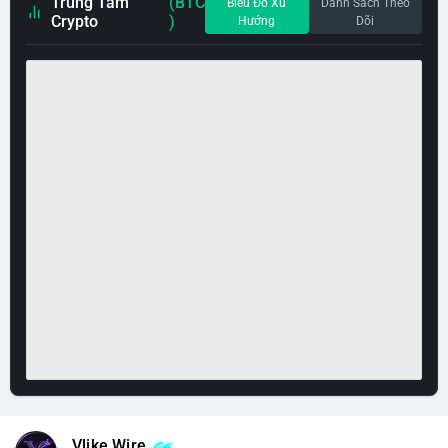
Trung Tâm
(BTC
Biểu Đồ Xu
Danh Sách Theo
Crypto
)
Hướng
Dõi
Vlike Wire