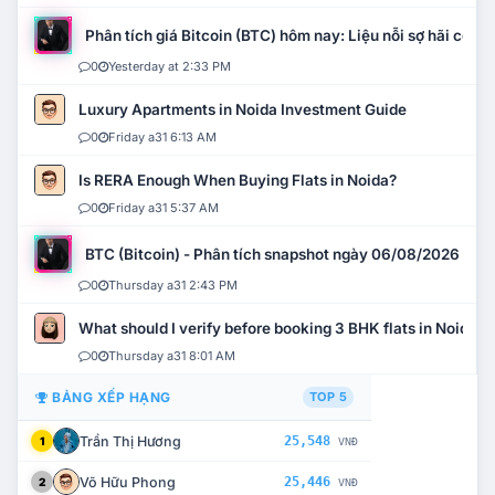
Phân tích giá Bitcoin (BTC) hôm nay: Liệu nỗi sợ hãi có mở 
0
Yesterday at 2:33 PM
Luxury Apartments in Noida Investment Guide
0
Friday a31 6:13 AM
Is RERA Enough When Buying Flats in Noida?
0
Friday a31 5:37 AM
BTC (Bitcoin) - Phân tích snapshot ngày 06/08/2026
0
Thursday a31 2:43 PM
What should I verify before booking 3 BHK flats in Noida?
0
Thursday a31 8:01 AM
BẢNG XẾP HẠNG
TOP 5
Trần Thị Hương
25,548
1
VNĐ
Võ Hữu Phong
25,446
2
VNĐ