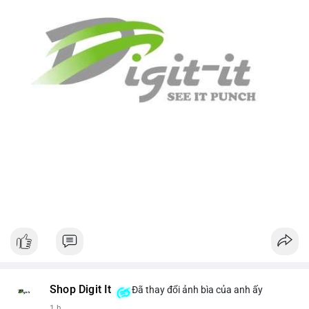
Shop Digit It
Đã thay đổi ảnh bìa của anh ấy
1 h