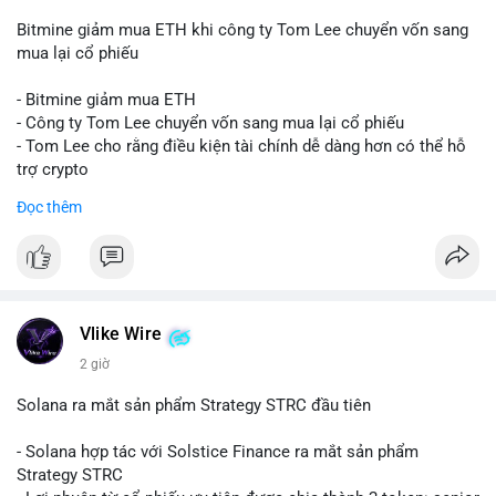
Bitmine giảm mua ETH khi công ty Tom Lee chuyển vốn sang
mua lại cổ phiếu
- Bitmine giảm mua ETH
- Công ty Tom Lee chuyển vốn sang mua lại cổ phiếu
- Tom Lee cho rằng điều kiện tài chính dễ dàng hơn có thể hỗ
trợ crypto
- CLARITY Act không đạt thăm dò trong Thượng viện trước kỳ
Đọc thêm
nghỉ tháng 8
#binancesquare
#cryptonews
#eth
$eth
Vlike Wire
#vlikevn
#titanbot
2 giờ
📰 Nguồn: CoinDesk
Solana ra mắt sản phẩm Strategy STRC đầu tiên
- Solana hợp tác với Solstice Finance ra mắt sản phẩm
Strategy STRC