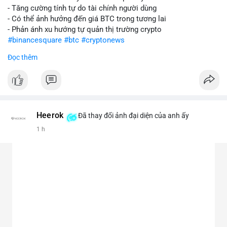
- Tăng cường tính tự do tài chính người dùng
- Có thể ảnh hưởng đến giá BTC trong tương lai
- Phản ánh xu hướng tự quản thị trường crypto
#binancesquare
#btc
#cryptonews
Đọc thêm
$btc
#vlikevn
#titanbot
📰 Nguồn: CoinDesk
Heerok
Đã thay đổi ảnh đại diện của anh ấy
1 h