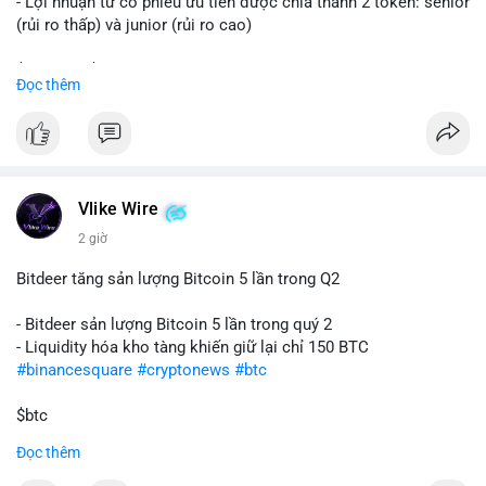
- Lợi nhuận từ cổ phiếu ưu tiên được chia thành 2 token: senior
(rủi ro thấp) và junior (rủi ro cao)
$sol
#sol
$strc
#strc
Đọc thêm
#vlikevn
#titanbot
📰 Nguồn: CoinDesk
Vlike Wire
2 giờ
Bitdeer tăng sản lượng Bitcoin 5 lần trong Q2
- Bitdeer sản lượng Bitcoin 5 lần trong quý 2
- Liquidity hóa kho tàng khiến giữ lại chỉ 150 BTC
#binancesquare
#cryptonews
#btc
$btc
Đọc thêm
#vlikevn
#titanbot