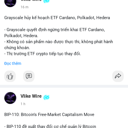
16 m
Grayscale hủy kế hoạch ETF Cardano, Polkadot, Hedera
- Grayscale quyết định ngừng triển khai ETF Cardano,
Polkadot, Hedera.
- Không có sản phẩm nào được thực thi, không phát hành
chứng khoán.
- Thị trường ETF crypto tiếp tục thay đổi.
#binancesquare
#cryptonews
#ada
#dot
#hbar
Đọc thêm
$ada $dot $hbar
#vlikevn
#titanbot
📰 Nguồn: CoinDesk
Vlike Wire
1 h
BIP-110: Bitcoin's Free-Market Capitalism Move
- BIP-110 đề xuất thay đổi cơ chế quản lý Bitcoin