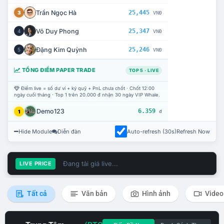
Trần Ngọc Hà
25,445
3
VNĐ
Võ Duy Phong
25,347
4
VNĐ
Đặng Kim Quỳnh
25,246
5
VNĐ
TỔNG ĐIỂM PAPER TRADE
TOP 5 · LIVE
Điểm live = số dư ví + ký quỹ + PnL chưa chốt · Chốt 12:00
ngày cuối tháng · Top 1 trên 20.000 đ nhận 30 ngày VIP Whale.
Demo123
6.359
1
đ
Hide Module
Diễn đàn
Auto-refresh (30s)
Refresh Now
Đang tải giá live...
LIVE PRICE
Tất cả
Văn bản
Hình ảnh
Video