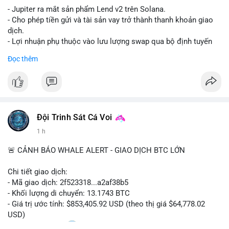
- Jupiter ra mắt sản phẩm Lend v2 trên Solana.
- Cho phép tiền gửi và tài sản vay trở thành thanh khoản giao
dịch.
- Lợi nhuận phụ thuộc vào lưu lượng swap qua bộ định tuyến
(router) của Jupiter.
Đọc thêm
- Tăng hiệu quả sử dụng vốn cho người dùng.
#solana
#jupiter
#sol
#defi
#binancesquare
$sol
Đội Trinh Sát Cá Voi
#vlikevn
#titanbot
1 h
📰 Nguồn: CoinDesk
🚨 CẢNH BÁO WHALE ALERT - GIAO DỊCH BTC LỚN
Chi tiết giao dịch:
- Mã giao dịch: 2f523318...a2af38b5
- Khối lượng di chuyển: 13.1743 BTC
- Giá trị ước tính: $853,405.92 USD (theo thị giá $64,778.02
USD)
- Thời gian: 14:20
2 2026-08-10 UTC