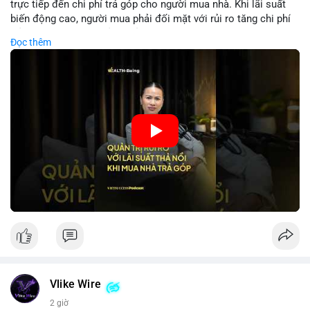
trực tiếp đến chi phí trả góp cho người mua nhà. Khi lãi suất
biến động cao, người mua phải đối mặt với rủi ro tăng chi phí
trả nợ không ngờ. Quản lý rủi ro cần bao gồm phân tích xu
Đọc thêm
hướng lãi suất, lựa chọn sản phẩm trả góp có tính bảo hiểm,
hoặc sử dụng tài chính cá nhân để ổn định chi phí. Các nhà
đầu tư cần theo dõi chính sách tiền tệ để đưa ra quyết định
mua nhà phù hợp.
🎥 Xem video trực tiếp tại:
Nguồn: VIETSUCCESS
Vlike Wire
2 giờ