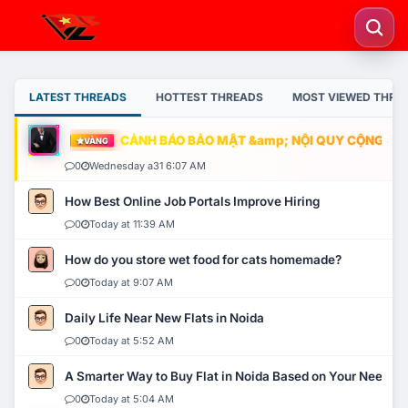
LATEST THREADS
HOTTEST THREADS
MOST VIEWED THRE
CẢNH BÁO BẢO MẬT &amp; NỘI QUY CỘNG ĐỒNG
VÀNG
0
Wednesday a31 6:07 AM
How Best Online Job Portals Improve Hiring
0
Today at 11:39 AM
How do you store wet food for cats homemade?
0
Today at 9:07 AM
Daily Life Near New Flats in Noida
0
Today at 5:52 AM
A Smarter Way to Buy Flat in Noida Based on Your Needs
0
Today at 5:04 AM