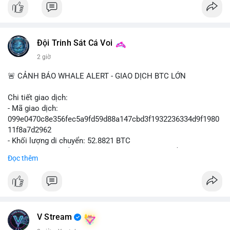
📰 Nguồn: Cointelegraph
Đội Trinh Sát Cá Voi
2 giờ
🚨 CẢNH BÁO WHALE ALERT - GIAO DỊCH BTC LỚN
Chi tiết giao dịch:
- Mã giao dịch:
099e0470c8e356fec5a9fd59d88a147cbd3f1932236334d9f1980
11f8a7d2962
- Khối lượng di chuyển: 52.8821 BTC
- Giá trị ước tính: $3,434,742.21 USD (theo thị giá $64,951.00
Đọc thêm
USD)
- Thời gian: 13:19:49 2026-08-10 UTC
Nhận định phân tích hành vi của Cá voi dựa trên giao dịch này:
Khối lượng 52.88 BTC tương đương hơn 3.4 triệu USD được di
chuyển trong một giao dịch duy nhất, cho thấy chủ sở hữu là tổ
V Stream
chức hoặc cá nhân sở hữu tài sản lớn. Hành vi này diễn ra