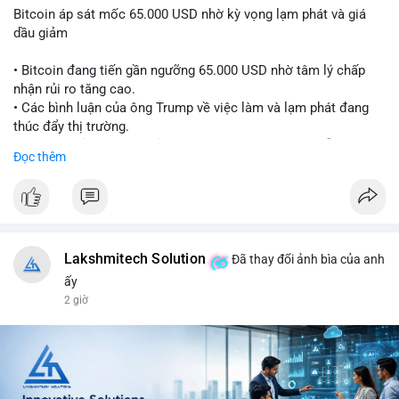
Bitcoin áp sát mốc 65.000 USD nhờ kỳ vọng lạm phát và giá
dầu giảm
• Bitcoin đang tiến gần ngưỡng 65.000 USD nhờ tâm lý chấp
nhận rủi ro tăng cao.
• Các bình luận của ông Trump về việc làm và lạm phát đang
thúc đẩy thị trường.
• Giá dầu giảm và các thỏa thuận địa chính trị đang hỗ trợ đà
Đọc thêm
tăng của tài sản rủi ro.
• Hướng đi tiếp theo của BTC phụ thuộc vào việc lợi suất trái
phiếu kho bạc và chỉ số USD có giảm hay không.
#bitcoin
#btc
#cryptonews
#macro
#binancesquare
Lakshmitech Solution
Đã thay đổi ảnh bìa của anh
$btc
ấy
2 giờ
#vlikevn
#titanbot
📰 Nguồn: CoinDesk