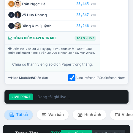
Trần Ngọc Hà
25,445
3
VNĐ
Võ Duy Phong
25,347
4
VNĐ
Đặng Kim Quỳnh
25,246
5
VNĐ
TỔNG ĐIỂM PAPER TRADE
TOP 5 · LIVE
Điểm live = số dư ví + ký quỹ + PnL chưa chốt · Chốt 12:00
ngày cuối tháng · Top 1 trên 20.000 đ nhận 30 ngày VIP Whale.
Chưa có thành viên giao dịch Paper trong tháng.
Hide Module
Diễn đàn
Auto-refresh (30s)
Refresh Now
Đang tải giá live...
LIVE PRICE
Tất cả
Văn bản
Hình ảnh
Video