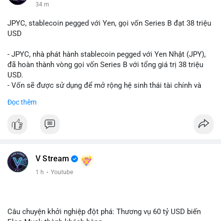
34 m
JPYC, stablecoin pegged với Yen, gọi vốn Series B đạt 38 triệu
USD
- JPYC, nhà phát hành stablecoin pegged với Yen Nhật (JPY),
đã hoàn thành vòng gọi vốn Series B với tổng giá trị 38 triệu
USD.
- Vốn sẽ được sử dụng để mở rộng hệ sinh thái tài chính và
Web3 của JPYC.
Đọc thêm
- Mục tiêu là tăng tốc độ przyjęcie của token yen-pegged JPYC
trên toàn cầu.
- Đây là bước tiến quan trọng trong việc phát triển stablecoin
liên quan đến tiền tệ fiat châu Á trong ngành Web3.
#binancesquare
#cryptonews
#jpyc
#stablecoin
#web3
#defi
V Stream
$jpyc
1 h
·
Youtube
#vlikevn
#titanbot
📰 Nguồn: Cointelegraph
Câu chuyện khởi nghiệp đột phá: Thương vụ 60 tỷ USD biến