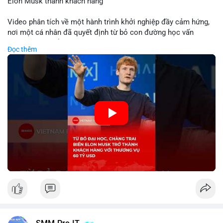
Elon Musk thành khách hàng
Video phân tích về một hành trình khởi nghiệp đầy cảm hứng,
nơi một cá nhân đã quyết định từ bỏ con đường học vấn
truyền thống để dấn thân vào thương trường. Thành công vang
Đọc thêm
dội với thương vụ trị giá 60 tỷ USD không chỉ khẳng định tầm
nhìn chiến lược của nhà sáng lập mà còn cho thấy sức mạnh
của sự đổi mới trong nền kinh tế hiện đại. Sự kiện này đặc biệt
gây chú ý khi biến tỷ phú Elon Musk trở thành một khách hàng
quan trọng, minh chứng cho khả năng xoay chuyển cục diện
kinh doanh của các startup đầy tiềm năng.
🎥 Xem video trực tiếp tại:
Nguồn: KIEN THUC KINH TE