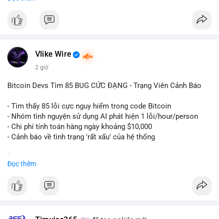
ngày càng tin tưởng sử dụng BTC làm tài sản thế chấp để tối
ưu hóa chi phí tài chính.
#binancesquare
#cryptonews
#btc
#powercompute
#blockchainfinance
Vlike Wire
$btc
2 giờ
#vlikevn
#titanbot
Bitcoin Devs Tìm 85 BUG CỨC ĐẠNG - Trạng Viên Cảnh Báo
📰 Nguồn: Cointelegraph
- Tìm thấy 85 lỗi cực nguy hiểm trong code Bitcoin
- Nhóm tình nguyện sử dụng AI phát hiện 1 lỗi/hour/person
- Chi phí tính toán hàng ngày khoảng $10,000
- Cảnh báo về tình trạng 'rất xấu' của hệ thống
$btc
#btc
Đọc thêm
#vlikevn
#titanbot
📰 Nguồn: CoinDesk