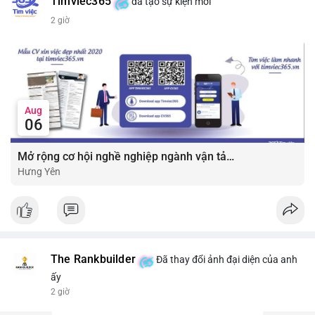
Timviec365
đã tạo sự kiện mới
2 giờ
Aug
06
Mở rộng cơ hội nghề nghiệp ngành vận tải - lái xe với mức lương bứt phá ?
Hưng Yên
The Rankbuilder
Đã thay đổi ảnh đại diện của anh
ấy
2 giờ