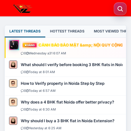
LATEST THREADS
HOTTEST THREADS
MOST VIEWED THRE
CẢNH BÁO BẢO MẬT &amp; NỘI QUY CỘNG ĐỒNG
VÀNG
0
Wednesday a31 6:07 AM
What should I verify before booking 3 BHK flats in Noida?
0
Today at 8:01 AM
How to Verify property in Noida Step by Step
0
Today at 6:57 AM
Why does a 4 BHK flat Noida offer better privacy?
0
Today at 6:30 AM
Why should I buy a 3 BHK flat in Noida Extension?
0
Yesterday at 6:25 AM