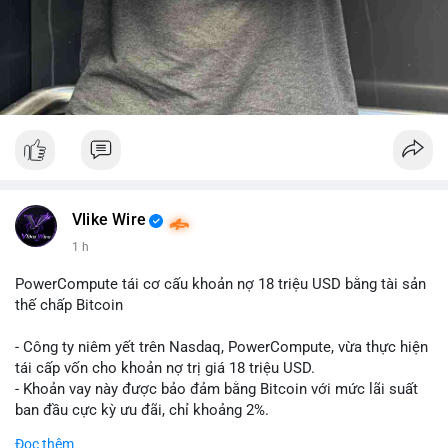
Vlike Wire
1 h
PowerCompute tái cơ cấu khoản nợ 18 triệu USD bằng tài sản
thế chấp Bitcoin
- Công ty niêm yết trên Nasdaq, PowerCompute, vừa thực hiện
tái cấp vốn cho khoản nợ trị giá 18 triệu USD.
- Khoản vay này được bảo đảm bằng Bitcoin với mức lãi suất
ban đầu cực kỳ ưu đãi, chỉ khoảng 2%.
- Động thái này cho thấy xu hướng các doanh nghiệp niêm yết
Đọc thêm