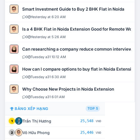
Smart Investment Guide to Buy 2 BHK Flat in Noida
0
Yesterday at 6:20 AM
Is a 4 BHK Flat in Noida Extension Good for Remote Work?
0
Yesterday at 5:26 AM
Can researching a company reduce common interview mi
0
Tuesday a31 10:12 AM
How can I compare options to buy flat in Noida Extension?
0
Tuesday a31 6:30 AM
Why Choose New Projects in Noida Extension
0
Tuesday a31 6:01 AM
BẢNG XẾP HẠNG
TOP 5
Trần Thị Hương
25,548
1
VNĐ
Võ Hữu Phong
25,446
2
VNĐ