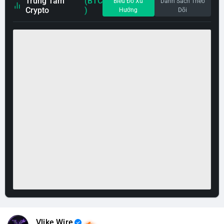
Trung Tâm
(BTC
Biểu Đồ Xu
Danh Sách Theo
Crypto
)
Hướng
Dõi
Vlike Wire