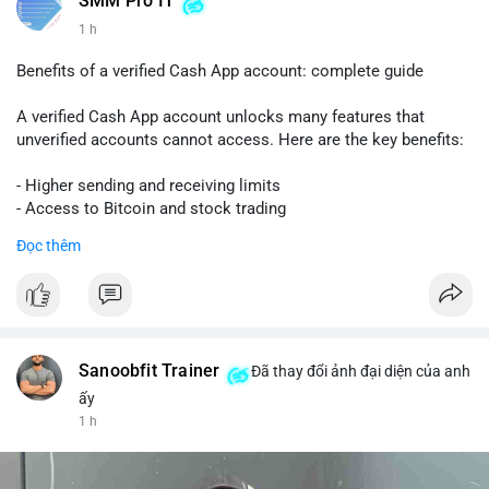
SMM Pro IT
1 h
Benefits of a verified Cash App account: complete guide
A verified Cash App account unlocks many features that
unverified accounts cannot access. Here are the key benefits:
- Higher sending and receiving limits
- Access to Bitcoin and stock trading
- Increased trust and security for transactions
Đọc thêm
- Ability to link a bank account or card
To get verified, you need to provide your full name, date of
birth, and the last four digits of your Social Security number.
The process is quick and free.
Sanoobfit Trainer
Đã thay đổi ảnh đại diện của anh
Verification also helps protect you from fraud and ensures
ấy
your funds are safe. If you want to use Cash App for business
1 h
or large transfers, a verified account is essential.
Follow this guide to fully enjoy the benefits of a verified Cash