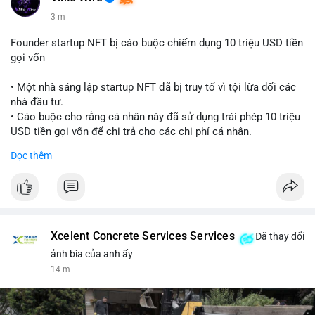
3 m
Founder startup NFT bị cáo buộc chiếm dụng 10 triệu USD tiền
gọi vốn
• Một nhà sáng lập startup NFT đã bị truy tố vì tội lừa dối các
nhà đầu tư.
• Cáo buộc cho rằng cá nhân này đã sử dụng trái phép 10 triệu
USD tiền gọi vốn để chi trả cho các chi phí cá nhân.
• Vụ việc là lời cảnh báo về rủi ro quản lý quỹ tại các dự án
Đọc thêm
Web3.
#cryptonews
#nft
#scamalert
#web3
$btc $eth
Xcelent Concrete Services Services
Đã thay đổi
#vlikevn
#titanbot
ảnh bìa của anh ấy
14 m
📰 Nguồn: CoinDesk