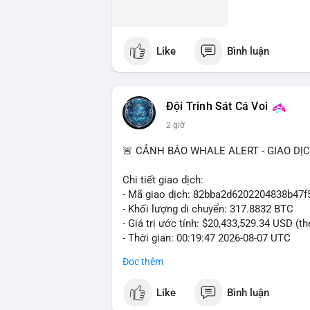
Like
Bình luận
Đội Trinh Sát Cá Voi
2 giờ
🚨 CẢNH BÁO WHALE ALERT - GIAO DỊ
Chi tiết giao dịch:
- Mã giao dịch: 82bba2d6202204838b4
- Khối lượng di chuyển: 317.8832 BTC
- Giá trị ước tính: $20,433,529.34 USD (t
- Thời gian: 00:19:47 2026-08-07 UTC
Đọc thêm
Nhận định phân tích: Giao dịch 317 BTC 
mempool cho thấy một cá voi đang thực h
Like
Bình luận
lượng này, khả năng cao là chuyển lên sà