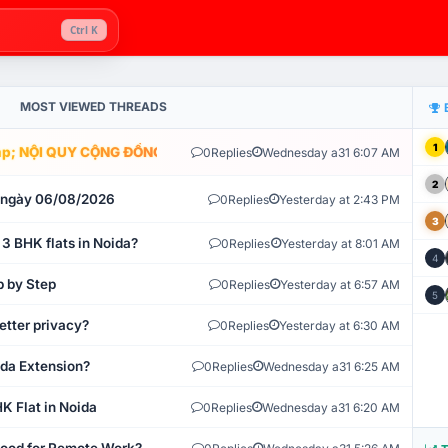
Ctrl K
MOST VIEWED THREADS
1
; NỘI QUY CỘNG ĐỒNG VLIKE.VN: HỆ THỐNG GIÁM SÁT TỰ ĐỘNG V
0
Replies
Wednesday a31 6:07 AM
2
t ngày 06/08/2026
0
Replies
Yesterday at 2:43 PM
3
 3 BHK flats in Noida?
0
Replies
Yesterday at 8:01 AM
4
p by Step
0
Replies
Yesterday at 6:57 AM
5
etter privacy?
0
Replies
Yesterday at 6:30 AM
ida Extension?
0
Replies
Wednesday a31 6:25 AM
K Flat in Noida
0
Replies
Wednesday a31 6:20 AM