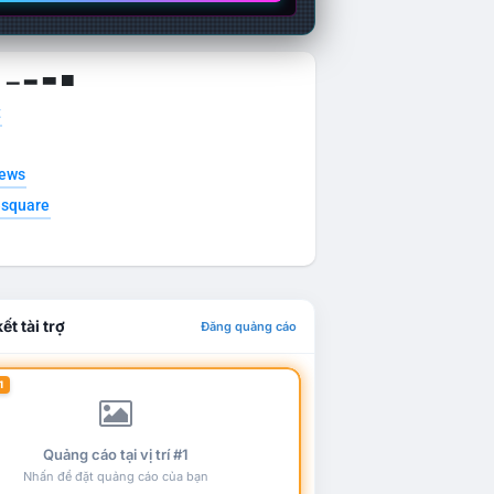
g ▁ ▂ ▃ ▄
t
news
esquare
ết tài trợ
Đăng quảng cáo
1
Quảng cáo tại vị trí #1
Nhấn để đặt quảng cáo của bạn