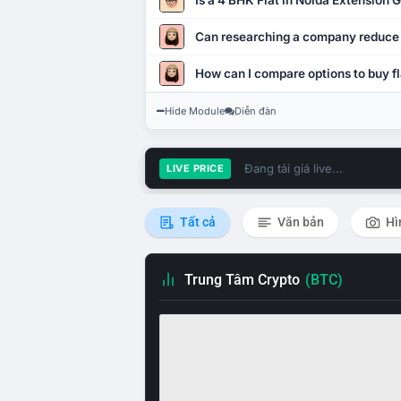
Is a 4 BHK Flat in Noida Extension
Can researching a company reduce
How can I compare options to buy fl
Hide Module
Diễn đàn
Đang tải giá live...
LIVE PRICE
Tất cả
Văn bản
Hì
Trung Tâm Crypto
(BTC)