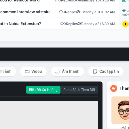
 Good for Remote Work?
0
Replies
Wednesday a31 5:26 AM
T
Đi
 common interview mistakes?
0
Replies
Tuesday a31 10:12 AM
ngày
at in Noida Extension?
0
Replies
Tuesday a31 6:30 AM
1
nh ảnh
Video
Âm thanh
Các tập tin
Thàn
Biểu Đồ Xu Hướng
Danh Sách Theo Dõi
Phí 