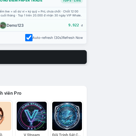
ỔNG ĐIỂM PAPER TRADE
TOP 5 · LIVE
ểm live = số dư ví + ký quỹ + PnL chưa chốt · Chốt 12:00
 cuối tháng · Top 1 trên 20.000 đ nhận 30 ngày VIP Whale.
Demo123
9.922
đ
Auto-refresh (30s)
Refresh Now
h viên Pro
Hồ
V Stream
Đội Trinh Sát Cá Voi