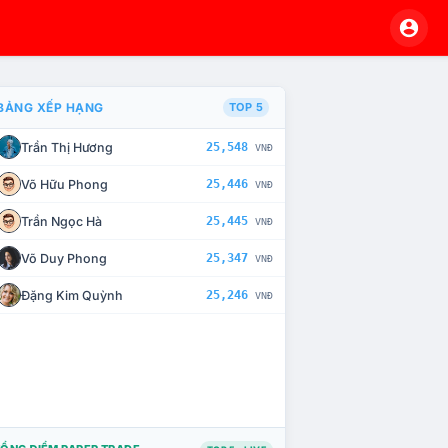
BẢNG XẾP HẠNG
TOP 5
Trần Thị Hương
25,548
VNĐ
À CHẾ TÀI XỬ LÝ VI PHẠM
Võ Hữu Phong
25,446
VNĐ
Trần Ngọc Hà
25,445
VNĐ
Võ Duy Phong
25,347
VNĐ
Đặng Kim Quỳnh
25,246
VNĐ