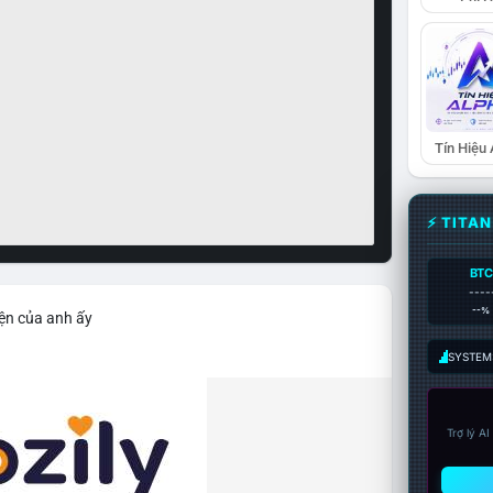
Tín Hiệu
⚡ TITA
BTC
----
--%
iện của anh ấy
SYSTEM:
Trợ lý A