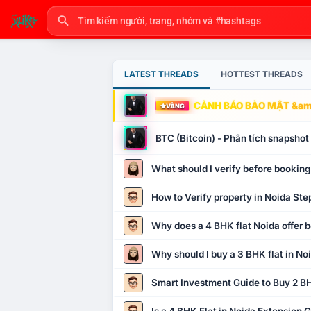
LATEST THREADS
HOTTEST THREADS
CẢNH BÁO BẢO MẬT &amp
VÀNG
BTC (Bitcoin) - Phân tích snapsho
What should I verify before booking
How to Verify property in Noida Ste
Why does a 4 BHK flat Noida offer b
Why should I buy a 3 BHK flat in No
Smart Investment Guide to Buy 2 BH