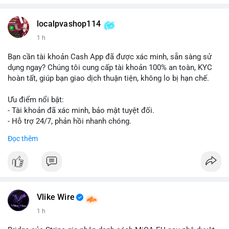
localpvashop114
1 h
Bạn cần tài khoản Cash App đã được xác minh, sẵn sàng sử
dụng ngay? Chúng tôi cung cấp tài khoản 100% an toàn, KYC
hoàn tất, giúp bạn giao dịch thuận tiện, không lo bị hạn chế.
Ưu điểm nổi bật:
- Tài khoản đã xác minh, bảo mật tuyệt đối.
- Hỗ trợ 24/7, phản hồi nhanh chóng.
- Giao dịch minh bạch, đáng tin cậy.
Đọc thêm
Liên hệ ngay để được tư vấn và sở hữu tài khoản ngay hôm
nay:
📞 WhatsApp: +1 660 215-8938
✈️ Telegram: @localpvashop
📧 Email: localpvashop@gmail.com
Vlike Wire
1 h