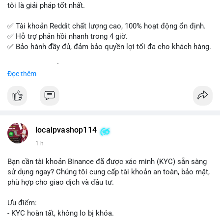
tôi là giải pháp tốt nhất.
✅ Tài khoản Reddit chất lượng cao, 100% hoạt động ổn định.
✅ Hỗ trợ phản hồi nhanh trong 4 giờ.
✅ Bảo hành đầy đủ, đảm bảo quyền lợi tối đa cho khách hàng.
Liên hệ ngay để được tư vấn và đặt mua:
Đọc thêm
📞 WhatsApp: +1 660 215-8938
✈️ Telegram: @localpvashop
📧 Email: localpvashop@gmail.com
Mua tài khoản Reddit ngay hôm nay để phát triển chiến dịch
của bạn!
localpvashop114
1 h
Bạn cần tài khoản Binance đã được xác minh (KYC) sẵn sàng
sử dụng ngay? Chúng tôi cung cấp tài khoản an toàn, bảo mật,
phù hợp cho giao dịch và đầu tư.
Ưu điểm:
- KYC hoàn tất, không lo bị khóa.