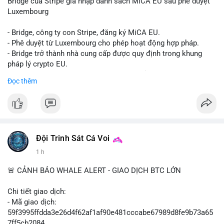
Bridge của Stripe gia nhập danh sách MiCA EU sau phê duyệt
Luxembourg
- Bridge, công ty con Stripe, đăng ký MiCA EU.
- Phê duyệt từ Luxembourg cho phép hoạt động hợp pháp.
- Bridge trở thành nhà cung cấp được quy định trong khung
pháp lý crypto EU.
- Tác động: tăng tính minh bạch, uy tín, mở rộng dịch vụ crypto.
Đọc thêm
#binancesquare
#cryptonews
#mica
#stripe
#bridge
#eu
#luxembourg
$btc $eth
Đội Trinh Sát Cá Voi
#vlikevn
#titanbot
1 h
📰 Nguồn: Cointelegraph
🚨 CẢNH BÁO WHALE ALERT - GIAO DỊCH BTC LỚN
Chi tiết giao dịch:
- Mã giao dịch:
59f3995ffdda3e26d4f62af1af90e481cccabe67989d8fe9b73a65
7ff5cb2084