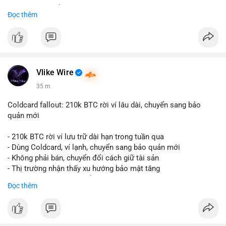
Liên hệ ngay để được tư vấn và nhận ưu đãi:
Đọc thêm
📞 WhatsApp: +1 660 215-8938
✈️ Telegram: @localpvashop
📧 Email: localpvashop@gmail.com
Đặt mua ngay hôm nay để sở hữu tài khoản Telegram
premium, PVA, aged với giá tốt nhất!
Vlike Wire
35 m
Coldcard fallout: 210k BTC rời ví lâu dài, chuyển sang bảo
quản mới
- 210k BTC rời ví lưu trữ dài hạn trong tuần qua
- Dùng Coldcard, ví lạnh, chuyển sang bảo quản mới
- Không phải bán, chuyển đổi cách giữ tài sản
- Thị trường nhận thấy xu hướng bảo mật tăng
- BTC tiếp tục giữ vị trí dẫn đầu
Đọc thêm
#binancesquare
#cryptonews
#btc
$btc