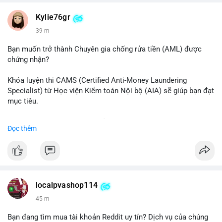
#vlikevn
#titanbot
Kylie76gr
39 m
📰 Nguồn: CoinDesk
Bạn muốn trở thành Chuyên gia chống rửa tiền (AML) được
chứng nhận?
Khóa luyện thi CAMS (Certified Anti-Money Laundering
Specialist) từ Học viện Kiểm toán Nội bộ (AIA) sẽ giúp bạn đạt
mục tiêu.
Chương trình được thiết kế bởi các chuyên gia hàng đầu, bao
Đọc thêm
gồm tài liệu toàn diện, câu hỏi thực hành, bài thi thử sát thực
tế và lớp học trực tuyến linh hoạt.
Xây dựng nền tảng kiến thức AML vững chắc và tự tin bước
vào kỳ thi CAMS với sự chuẩn bị tốt nhất.
localpvashop114
Đăng ký ngay hôm nay để nâng cao năng lực và mở rộng cơ
45 m
hội nghề nghiệp trong lĩnh vực tài chính!
Bạn đang tìm mua tài khoản Reddit uy tín? Dịch vụ của chúng