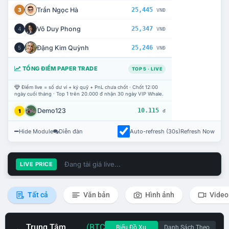
Trần Ngọc Hà
25,445
3
VNĐ
Võ Duy Phong
25,347
4
VNĐ
Đặng Kim Quỳnh
25,246
5
VNĐ
TỔNG ĐIỂM PAPER TRADE
TOP 5 · LIVE
Điểm live = số dư ví + ký quỹ + PnL chưa chốt · Chốt 12:00
ngày cuối tháng · Top 1 trên 20.000 đ nhận 30 ngày VIP Whale.
Demo123
10.115
1
đ
Hide Module
Diễn đàn
Auto-refresh (30s)
Refresh Now
Đang tải giá live...
LIVE PRICE
Tất cả
Văn bản
Hình ảnh
Video
Trung Tâm
(BTC
Biểu Đồ Xu
Danh Sách Theo