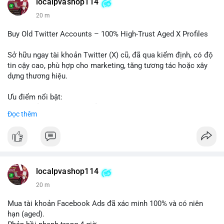
localpvashop114
#vlikevn
#titanbot
20 m
📰 Nguồn: Cointelegraph
Buy Old Twitter Accounts – 100% High-Trust Aged X Profiles
Sở hữu ngay tài khoản Twitter (X) cũ, đã qua kiểm định, có độ
tin cậy cao, phù hợp cho marketing, tăng tương tác hoặc xây
dựng thương hiệu.
Ưu điểm nổi bật:
- Tài khoản aged, có lịch sử hoạt động lâu năm
Đọc thêm
- Hồ sơ hoàn chỉnh, giảm nguy cơ bị khóa
- Hỗ trợ 24/7, phản hồi nhanh chóng
Liên hệ ngay để được tư vấn:
📞 WhatsApp: +1 660 215-8938
✈️ Telegram: @localpvashop
localpvashop114
📧 Email: localpvashop@gmail.com
20 m
Mua tài khoản Facebook Ads đã xác minh 100% và có niên
hạn (aged).