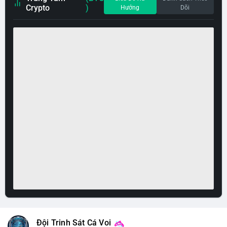
Crypto
)
Hướng
Dõi
Đội Trinh Sát Cá Voi