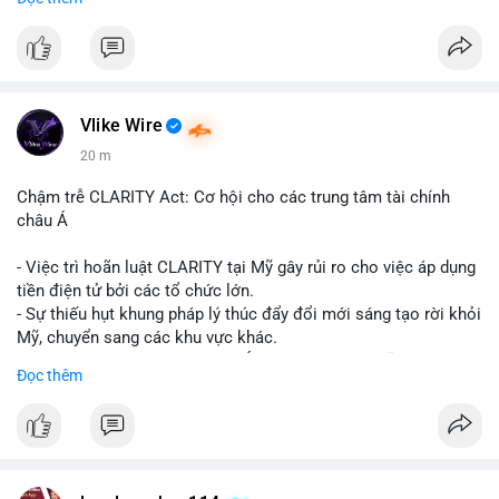
📞 WhatsApp: +1 660 215-8938
✈️ Telegram: @localpvashop
Vlike Wire
20 m
Chậm trễ CLARITY Act: Cơ hội cho các trung tâm tài chính
châu Á
- Việc trì hoãn luật CLARITY tại Mỹ gây rủi ro cho việc áp dụng
tiền điện tử bởi các tổ chức lớn.
- Sự thiếu hụt khung pháp lý thúc đẩy đổi mới sáng tạo rời khỏi
Mỹ, chuyển sang các khu vực khác.
- Các trung tâm tài chính châu Á có cơ hội chiếm lĩnh thị
Đọc thêm
trường khi Mỹ còn đang lúng túng về luật pháp.
#binancesquare
#cryptonews
#regulation
#asia
#blockchain
$btc $eth