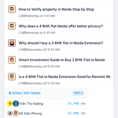
How to Verify property in Noida Step by Step
0
Yesterday at 6:57 AM
Why does a 4 BHK flat Noida offer better privacy?
0
Yesterday at 6:30 AM
Why should I buy a 3 BHK flat in Noida Extension?
0
Wednesday a31 6:25 AM
Smart Investment Guide to Buy 2 BHK Flat in Noida
0
Wednesday a31 6:20 AM
Is a 4 BHK Flat in Noida Extension Good for Remote Work?
0
Wednesday a31 5:26 AM
BẢNG XẾP HẠNG
TOP 5
Trần Thị Hương
25,548
1
VNĐ
Võ Hữu Phong
25,446
2
VNĐ