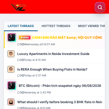
LATEST THREADS
HOTTEST THREADS
MOST VIEWED THRE
CẢNH BÁO BẢO MẬT &amp; NỘI QUY CỘNG ĐỒNG
VÀNG
0
Wednesday a31 6:07 AM
Luxury Apartments in Noida Investment Guide
0
Today at 6:13 AM
Is RERA Enough When Buying Flats in Noida?
0
Today at 5:37 AM
BTC (Bitcoin) - Phân tích snapshot ngày 06/08/2026
0
Yesterday at 2:43 PM
What should I verify before booking 3 BHK flats in Noida?
0
Yesterday at 8:01 AM