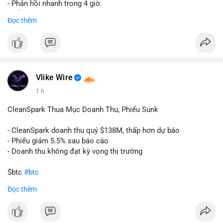
- Phản hồi nhanh trong 4 giờ.
- Hỗ trợ tận tình 24/7.
Đọc thêm
Liên hệ ngay để được tư vấn:
📞 WhatsApp: +1 660 215-8938
✈️ Telegram: @localpvashop
Vlike Wire
1 h
CleanSpark Thua Mục Doanh Thu, Phiếu Sunk
- CleanSpark doanh thu quý $138M, thấp hơn dự báo
- Phiếu giảm 5.5% sau báo cáo
- Doanh thu không đạt kỳ vọng thị trường
$btc
#btc
Đọc thêm
#vlikevn
#titanbot
📰 Nguồn: Cointelegraph