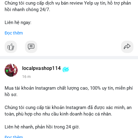
được theo dõi chặt chẽ trong 24-48 giờ tới vì có thể kéo theo
Chúng tôi cung cấp dịch vụ bán review Yelp uy tín, hỗ trợ phản
biến động giá cục bộ.
hồi nhanh chóng 24/7.
Lời khuyên: Nhà đầu tư nhỏ lẻ nên quan sát phản ứng giá tại
Liên hệ ngay:
vùng 64,500 - 65,200 USD. Tránh vào lệnh ngay lập tức, chờ xác
📞 WhatsApp: +1 660 215-8938
Đọc thêm
nhận dòng tiền tiếp theo từ địa chỉ nhận để đánh giá xu hướng
✈️ Telegram: @localpvashop
rõ ràng hơn.
LocalPvaShop – Đối tác đáng tin cậy giúp thương hiệu của bạn
#65dot0182btc
#chotloinganhan
#vinongsangiaodich
nổi bật trên nền tảng Yelp.
#biendonggiacucbo
#quansatdongtien
localpvashop114
16 m
Mua tài khoản Instagram chất lượng cao, 100% uy tín, miễn phí
hồ sơ.
Chúng tôi cung cấp tài khoản Instagram đã được xác minh, an
toàn, phù hợp cho nhu cầu kinh doanh hoặc cá nhân.
Liên hệ nhanh, phản hồi trong 24 giờ.
Đọc thêm