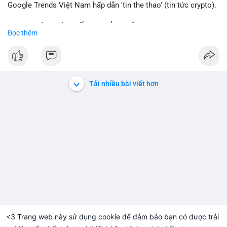
Google Trends Việt Nam hấp dẫn 'tin the thao' (tin tức crypto).
📈 XU HƯỚNG TÌM KIẾM & THẢO LUẬN: • XRP, SOL, PENGU,
Đọc thêm
ONDO, CASHCAT. • Chủ đề 'tô thị ty na' (tỷ giá) và 'giao thông'
(giao thông tài chính). • Bàn tán Binance Square tập trung vào
BTC breakout và lệnh long/short.
💬 DÒNG CHẢY TIN TỨC & TRUYỀN THÔNG: • Trump khẳng
Tải nhiều bài viết hơn
định crypto là 'vấn đề lớn' giúp giảm áp lực USD. • Binance hỗ
trợ cổ phiếu Apple/IBM. • Bài đăng hấp dẫn về $HFT, $SKYAI,
$BICO. • Tin nhắn cảnh báo về hack North Korea (Bybit).
💡 NHẬN ĐỊNH & KHUYẾN NGHỊ: Tâm lý thị trường đang phân
cực. Sợ hãi do chỉ số thấp, nhưng hấp dẫn từ xu hướng meme
coin (PENGU, CASHCAT) và tin cậy từ các dự án lớn (BTC,
SOL). Rủi ro tăng nếu không có thông tin rõ ràng về quy định.
📊 Nguồn: Radar Tâm Lý Thị Trường
<3 Trang web này sử dụng cookie để đảm bảo bạn có được trải