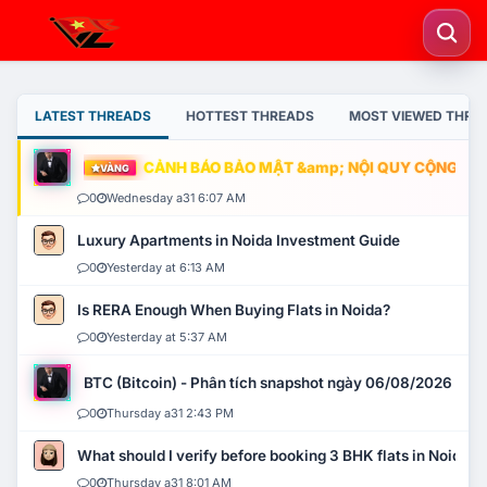
LATEST THREADS
HOTTEST THREADS
MOST VIEWED THRE
CẢNH BÁO BẢO MẬT &amp; NỘI QUY CỘNG ĐỒNG
VÀNG
0
Wednesday a31 6:07 AM
Luxury Apartments in Noida Investment Guide
0
Yesterday at 6:13 AM
Is RERA Enough When Buying Flats in Noida?
0
Yesterday at 5:37 AM
BTC (Bitcoin) - Phân tích snapshot ngày 06/08/2026
0
Thursday a31 2:43 PM
What should I verify before booking 3 BHK flats in Noida?
0
Thursday a31 8:01 AM