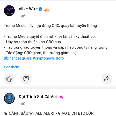
#vlikevn
#titanbot
Vlike Wire
📰 Nguồn: CoinDesk
3 giờ
Trump Media hủy hợp đồng CRO, quay lại truyền thông
- Trump Media quyết định rút khỏi tài sản kỹ thuật số.
- Hủy bỏ thỏa thuận kho CRO của .
- Tập trung vào truyền thông và sáp nhập công ty năng lượng.
- Tác động: CRO giảm, thị trường giảm nhẹ.
#binancesquare
#cryptonews
#cro
Đọc thêm
$cro
#vlikevn
#titanbot
📰 Nguồn: CoinDesk
Đội Trinh Sát Cá Voi
4 giờ
🚨 CẢNH BÁO WHALE ALERT - GIAO DỊCH BTC LỚN