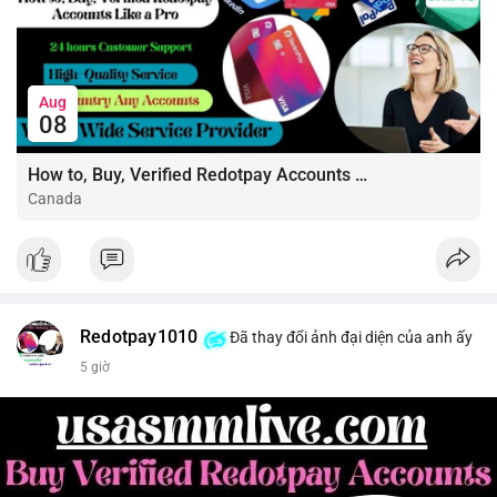
Quản trị vốn chặt chẽ, chỉ vào lệnh với rủi ro tối đa 1-2% tài
khoản cho mỗi vị thế.
#shortnear
#near1
.59
#bearishnear
#selllimit
#vlikenear
Aug
08
How to, Buy, Verified Redotpay Accounts Like a Pro
Canada
Redotpay1010
Đã thay đổi ảnh đại diện của anh ấy
5 giờ