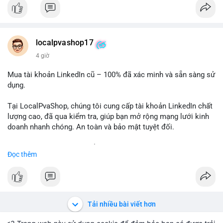
✅ Email: localpvashop@gmail.com
Chất lượng đảm bảo, hỗ trợ tận tình. Hãy liên hệ ngay hôm
nay!
localpvashop17
4 giờ
Mua tài khoản LinkedIn cũ – 100% đã xác minh và sẵn sàng sử
dụng.
Tại LocalPvaShop, chúng tôi cung cấp tài khoản LinkedIn chất
lượng cao, đã qua kiểm tra, giúp bạn mở rộng mạng lưới kinh
doanh nhanh chóng. An toàn và bảo mật tuyệt đối.
Đặt hàng ngay hôm nay để nhận ưu đãi tốt nhất!
Đọc thêm
✅ Đặt hàng: localpvashop
✅ Phản hồi trong 24 giờ
✅ WhatsApp: +1 (66
215-8938
✅ Telegram: @localpvashop
Tải nhiều bài viết hơn
✅ Email: localpvashop@gmail.com