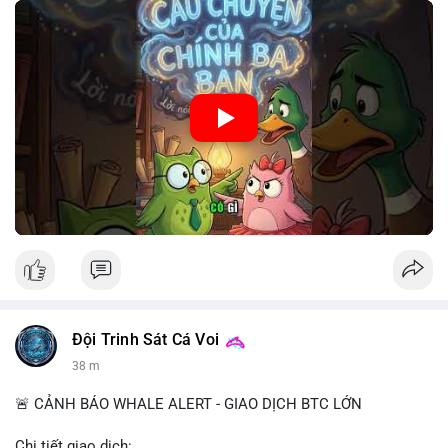
🎥 Xem video trực tiếp tại:
Nguồn: Cú Thông Thái
Đội Trinh Sát Cá Voi
38 m
🚨 CẢNH BÁO WHALE ALERT - GIAO DỊCH BTC LỚN
Chi tiết giao dịch: