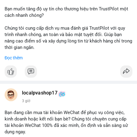
Bạn muốn tăng độ uy tín cho thương hiệu trên TrustPilot một
cách nhanh chóng?
Chúng tôi cung cấp dịch vụ mua đánh giá TrustPilot với quy
trình nhanh chóng, an toàn và bảo mật tuyệt đối. Giúp bạn
nâng cao điểm số và xây dựng lòng tin từ khách hàng chỉ trong
thời gian ngắn.
Đọc thêm
Đặt hàng ngay hôm nay để nhận ưu đãi:
👉 Order tại: localpvashop
👉 Phản hồi 24/7
👉 WhatsApp: +1 660 215-8938
👉 Telegram: @localpvashop
localpvashop17
👉 Email: localpvashop@gmail.com
3 giờ
Đừng bỏ lỡ cơ hội cải thiện danh tiếng trực tuyến của bạn một
Bạn đang cần mua tài khoản WeChat để phục vụ công việc,
cách hiệu quả!
kinh doanh hoặc kết nối bạn bè? Chúng tôi chuyên cung cấp
tài khoản WeChat 100% đã xác minh, ổn định và sẵn sàng sử
dụng ngay.