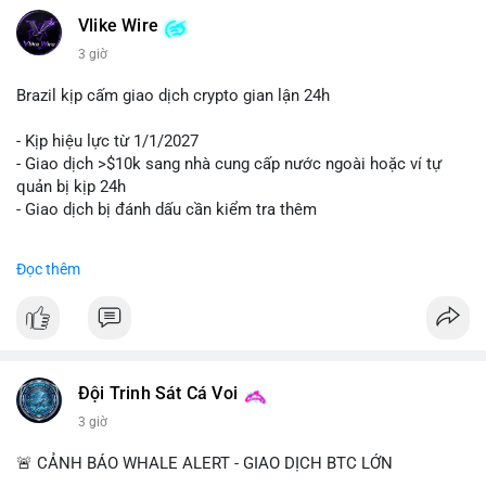
Vlike Wire
3 giờ
Brazil kịp cấm giao dịch crypto gian lận 24h
- Kịp hiệu lực từ 1/1/2027
- Giao dịch >$10k sang nhà cung cấp nước ngoài hoặc ví tự
quản bị kịp 24h
- Giao dịch bị đánh dấu cần kiểm tra thêm
#binancesquare
#cryptonews
#regulation
Đọc thêm
$btc $eth
#vlikevn
#titanbot
📰 Nguồn: Cointelegraph
Đội Trinh Sát Cá Voi
3 giờ
🚨 CẢNH BÁO WHALE ALERT - GIAO DỊCH BTC LỚN