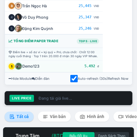
Trần Ngọc Hà
25,445
3
VNĐ
Võ Duy Phong
25,347
4
VNĐ
Đặng Kim Quỳnh
25,246
5
VNĐ
TỔNG ĐIỂM PAPER TRADE
TOP 5 · LIVE
Điểm live = số dư ví + ký quỹ + PnL chưa chốt · Chốt 12:00
ngày cuối tháng · Top 1 trên 20.000 đ nhận 30 ngày VIP Whale.
Demo123
5.492
1
đ
Hide Module
Diễn đàn
Auto-refresh (30s)
Refresh Now
Đang tải giá live...
LIVE PRICE
Tất cả
Văn bản
Hình ảnh
Video
Trung Tâm
(BTC
Biểu Đồ Xu
Danh Sách Theo