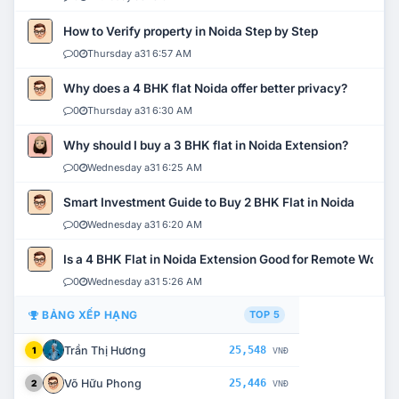
How to Verify property in Noida Step by Step
0
Thursday a31 6:57 AM
Why does a 4 BHK flat Noida offer better privacy?
0
Thursday a31 6:30 AM
Why should I buy a 3 BHK flat in Noida Extension?
0
Wednesday a31 6:25 AM
Smart Investment Guide to Buy 2 BHK Flat in Noida
0
Wednesday a31 6:20 AM
Is a 4 BHK Flat in Noida Extension Good for Remote Work?
0
Wednesday a31 5:26 AM
BẢNG XẾP HẠNG
TOP 5
Trần Thị Hương
25,548
1
VNĐ
Võ Hữu Phong
25,446
2
VNĐ