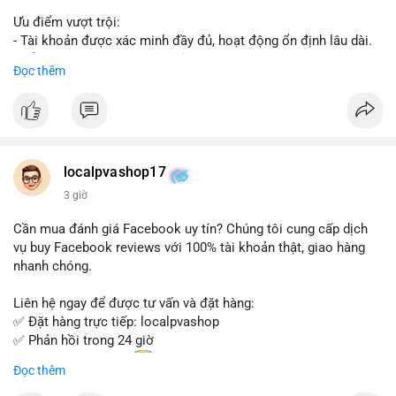
Ưu điểm vượt trội:
- Tài khoản được xác minh đầy đủ, hoạt động ổn định lâu dài.
- Hỗ trợ khách hàng 24/7, phản hồi nhanh chóng.
Đọc thêm
- Giao dịch an toàn, bảo mật thông tin.
Đặt hàng ngay hôm nay để nhận ưu đãi tốt nhất!
Liên hệ với chúng tôi qua:
localpvashop17
- WhatsApp: +1 (66
215-8938
- Telegram: @localpvashop
3 giờ
- Email: localpvashop@gmail.com
Cần mua đánh giá Facebook uy tín? Chúng tôi cung cấp dịch
Đừng bỏ lỡ cơ hội sở hữu tài khoản WeChat chất lượng với giá
vụ buy Facebook reviews với 100% tài khoản thật, giao hàng
tốt. Liên hệ ngay!
nhanh chóng.
Liên hệ ngay để được tư vấn và đặt hàng:
✅ Đặt hàng trực tiếp: localpvashop
✅ Phản hồi trong 24 giờ
✅ WhatsApp: +1 (66
215-8938
Đọc thêm
✅ Telegram: @localpvashop