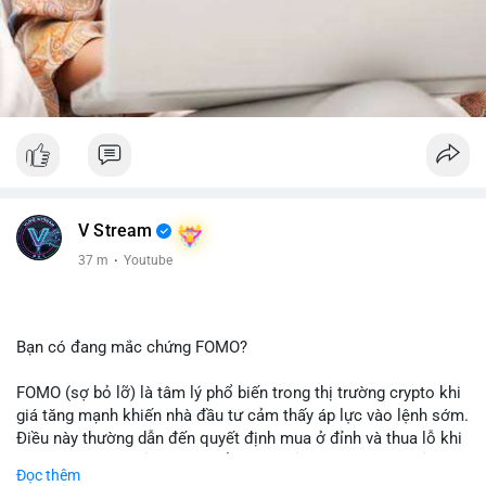
V Stream
37 m
·
Youtube
Bạn có đang mắc chứng FOMO?
FOMO (sợ bỏ lỡ) là tâm lý phổ biến trong thị trường crypto khi
giá tăng mạnh khiến nhà đầu tư cảm thấy áp lực vào lệnh sớm.
Điều này thường dẫn đến quyết định mua ở đỉnh và thua lỗ khi
thị trường điều chỉnh. Cần kiểm soát cảm xúc và tuân thủ
Đọc thêm
chiến lược đầu tư rõ ràng.