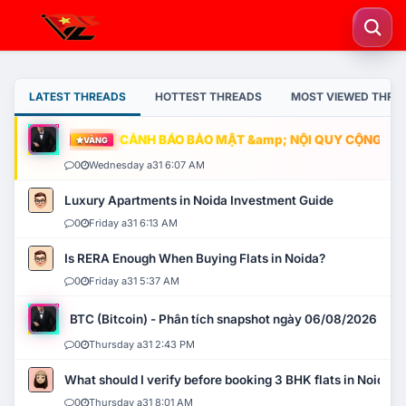
LATEST THREADS
HOTTEST THREADS
MOST VIEWED THRE
CẢNH BÁO BẢO MẬT &amp; NỘI QUY CỘNG ĐỒNG
VÀNG
0
Wednesday a31 6:07 AM
Luxury Apartments in Noida Investment Guide
0
Friday a31 6:13 AM
Is RERA Enough When Buying Flats in Noida?
0
Friday a31 5:37 AM
BTC (Bitcoin) - Phân tích snapshot ngày 06/08/2026
0
Thursday a31 2:43 PM
What should I verify before booking 3 BHK flats in Noida?
0
Thursday a31 8:01 AM