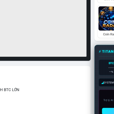
Coin R
⚡ TITA
BTC
----
--%
SYSTEM:
CH BTC LỚN
Trợ lý A