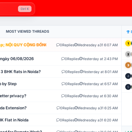
Ctrl K
MOST VIEWED THREADS
1
; NỘI QUY CỘNG ĐỒNG VLIKE.VN: HỆ THỐNG GIÁM SÁT TỰ ĐỘNG V
0
Replies
Wednesday a31 6:07 AM
2
t ngày 06/08/2026
0
Replies
Yesterday at 2:43 PM
3
 3 BHK flats in Noida?
0
Replies
Yesterday at 8:01 AM
4
p by Step
0
Replies
Yesterday at 6:57 AM
5
etter privacy?
0
Replies
Yesterday at 6:30 AM
ida Extension?
0
Replies
Wednesday a31 6:25 AM
K Flat in Noida
0
Replies
Wednesday a31 6:20 AM