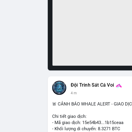
Đội Trinh Sát Cá Voi
4 m
🚨 CẢNH BÁO WHALE ALERT - GIAO DỊ
Chi tiết giao dịch:
- Mã giao dịch: 15e54b43...1b15ceaa
- Khối lượng di chuyển: 8.3271 BTC