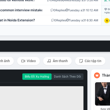
 Good for Remote Work?
0
Replies
Wednesday a31 5:26 AM
T
Đi
 common interview mistakes?
0
Replies
Tuesday a31 10:12 AM
ngày
at in Noida Extension?
0
Replies
Tuesday a31 6:30 AM
1
nh ảnh
Video
Âm thanh
Các tập tin
Thàn
Biểu Đồ Xu Hướng
Danh Sách Theo Dõi
Sơn Vl