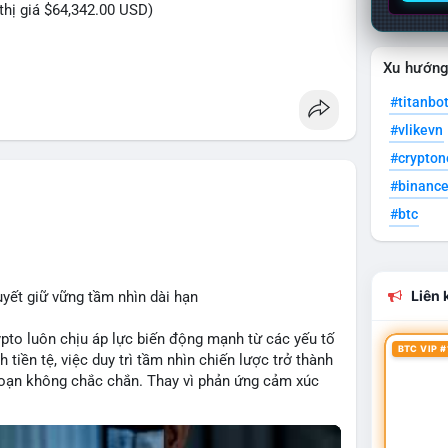
 thị giá $64,342.00 USD)
Xu hướn
C trị giá hơn nửa triệu USD được thực hiện trong
của một tổ chức hoặc cá nhân sở hữu lượng tài sản
#titanbo
rung bình - lớn, không đủ tạo áp lực bán trực tiếp
#vlikevn
n trọng của cá voi. Nếu dòng tiền này hướng về ví
#crypto
i chuẩn bị thanh khoản hoặc chốt lời một phần;
tín hiệu tích lũy dài hạn, củng cố niềm tin vào xu
#binanc
#btc
õi thêm 2-3 giao dịch tương tự trong 24 giờ tới để
vội vàng dựa trên một giao dịch đơn lẻ, hãy ưu
 hoạch đầu tư đã đề ra.
Liên k
uyết giữ vững tầm nhìn dài hạn
lycavoi
#mempoolbtc
rypto luôn chịu áp lực biến động mạnh từ các yếu tố
BTC VIP #
 tiền tệ, việc duy trì tầm nhìn chiến lược trở thành
đoạn không chắc chắn. Thay vì phản ứng cảm xúc
ầu tư thành công thường tập trung vào nguyên tắc
heo kế hoạch đã định. Điều này không chỉ giúp
dụng cơ hội khi thị trường phục hồi.