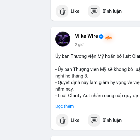
#vlikevn
#titanbot
Like
Bình luận
📰 Nguồn: Cointelegraph
Vlike Wire
2 giờ
Ủy ban Thượng viện Mỹ hoãn bỏ luật Clar
- Ủy ban Thượng viện Mỹ sẽ không bỏ luậ
nghỉ hè tháng 8.
- Quyết định này làm giảm hy vọng về việ
năm nay.
- Luật Clarity Act nhằm cung cấp quy đị
số tại Mỹ.
Đọc thêm
- Sự trì hoãn có thể ảnh hưởng đến sự tin
crypto tại Mỹ.
Like
Bình luận
$btc $eth