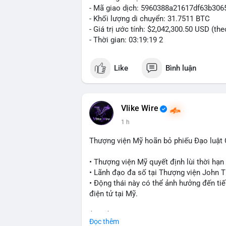
- Mã giao dịch: 5960388a21617df63b3
- Khối lượng di chuyển: 31.7511 BTC
- Giá trị ước tính: $2,042,300.50 USD (th
- Thời gian: 03:19:19 2
Like
Bình luận
Vlike Wire
1 h
Thượng viện Mỹ hoãn bỏ phiếu Đạo luật
• Thượng viện Mỹ quyết định lùi thời hạ
• Lãnh đạo đa số tại Thượng viện John Th
• Động thái này có thể ảnh hưởng đến tiế
điện tử tại Mỹ.
$btc $eth
Đọc thêm