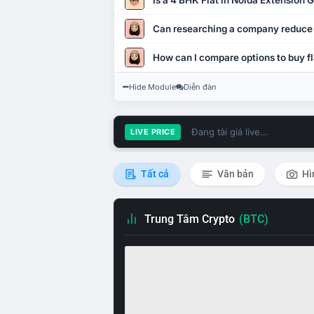
Is a 4 BHK Flat in Noida Extension
Can researching a company reduce
How can I compare options to buy fl
Hide Module
Diễn đàn
Đang tải giá live...
LIVE PRICE
Tất cả
Văn bản
Hì
Trung Tâm Crypto
(BTC)