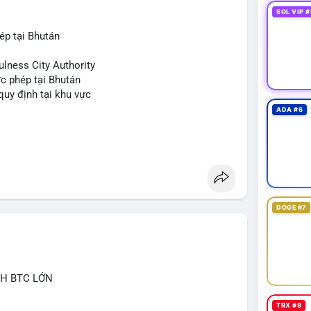
SOL VIP #
ép tại Bhután
ulness City Authority
c phép tại Bhután
 quy định tại khu vực
ADA #6
DOGE #7
CH BTC LỚN
TRX #8