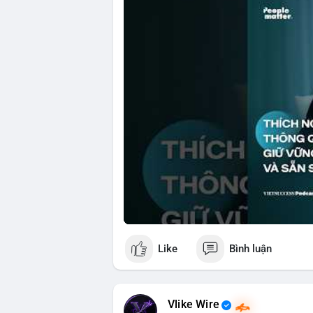
🎥 Xem video trực tiếp tại:
Nguồn: VIETSUCCESS
Like
Bình luận
Vlike Wire