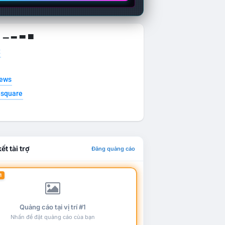
g ▁ ▂ ▃ ▄
t
news
esquare
ết tài trợ
Đăng quảng cáo
1
Quảng cáo tại vị trí #1
Nhấn để đặt quảng cáo của bạn