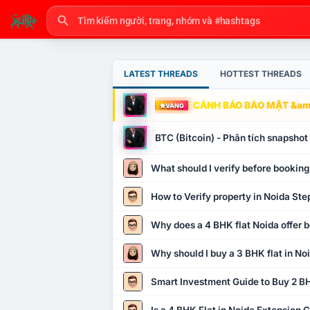
LATEST THREADS
HOTTEST THREADS
CẢNH BÁO BẢO MẬT &amp
VÀNG
BTC (Bitcoin) - Phân tích snapsho
What should I verify before booking
How to Verify property in Noida Ste
Why does a 4 BHK flat Noida offer b
Why should I buy a 3 BHK flat in No
Smart Investment Guide to Buy 2 BH