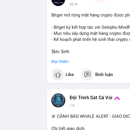
42 m
Bitget mở rộng mặt hàng crypto được ph
- Bitget ký kết hợp tác với Gelephu Mindf
- Mục tiêu xây dựng mặt hàng crypto đượ
- Kế hoạch phát triển hệ sinh thái crypto
$btc $eth
Đọc thêm
#vlikevn
#titanbot
Like
Bình luận
📰 Nguồn: Cointelegraph
Đội Trinh Sát Cá Voi
1 h
🚨 CẢNH BÁO WHALE ALERT - GIAO DỊ
Chi tiết giao dịch: