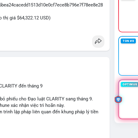
065bea24cacedd1513d10e0cf7ece8b796e7f78ee8e28
eo thị giá $64,322.12 USD)
TON #9
OPTIMUS 
 CLARITY đến tháng 9
n bỏ phiếu cho Đạo luật CLARITY sang tháng 9.
une xác nhận việc trì hoãn này.
n trình lập pháp liên quan đến khung pháp lý tiền