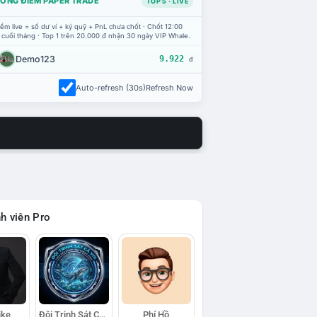
ỔNG ĐIỂM PAPER TRADE
TOP 5 · LIVE
ểm live = số dư ví + ký quỹ + PnL chưa chốt · Chốt 12:00
 cuối tháng · Top 1 trên 20.000 đ nhận 30 ngày VIP Whale.
Demo123
9.922
đ
Auto-refresh (30s)
Refresh Now
h viên Pro
ike
Đội Trinh Sát Cá Voi
Phí Hồ