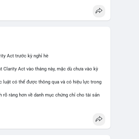
ity Act trước kỳ nghỉ hè
t Clarity Act vào tháng này, mặc dù chưa vào kỳ
c luật có thể được thông qua và có hiệu lực trong
nh rõ ràng hơn về danh mục chứng chỉ cho tài sản
 tưởng của nhà đầu tư và phát triển thị trường