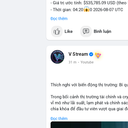
- Giá trị ước tính: $535,785.09 USD (theo
- Thời gian: 04:20
0 2026-08-07 UTC
Đọc thêm
Nhận định phân tích: Giao dịch 8.3271 BT
khung giờ sáng sớm, cho thấy dấu hiệu 
Like
Bình luận
lớn. Quy mô chuyển động này nằm ở mức t
lên thị trường nhưng phản ánh tâm lý thậ
sàn giao dịch, khả năng cao là động thá
ngược lại, nếu chuyển sang ví lạnh, đó là 
V Stream
hướng tăng của BTC.
31 m
·
Youtube
Lời khuyên: Nhà đầu tư nhỏ lẻ nên theo d
xác nhận xu hướng. Không nên hành động 
tiên quản trị rủi ro và giữ kỷ luật với kế
Thích nghi với biến động thị trường: Bí q
#8dot3271btc
#giaodichlon
#vilanh
#tam
Trong bối cảnh thị trường tài chính và c
vĩ mô như lãi suất, lạm phát và chính sách
chìa khóa để đầu tư viên vượt qua giai 
với những dao động ngắn hạn, các nhà đ
Đọc thêm
cơ bản, phân배 tài sản hợp lý và kiên持 t
giảm rủi ro mà còn tạo điều kiện để tận 