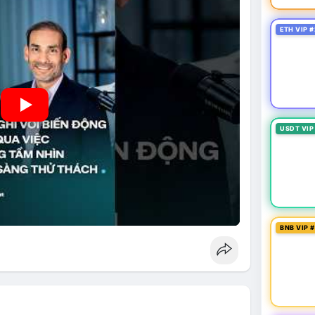
ETH VIP #
USDT VIP
BNB VIP 