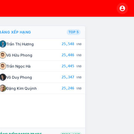
BẢNG XẾP HẠNG
TOP 5
Trần Thị Hương
25,548
VNĐ
À CHẾ TÀI XỬ LÝ VI PHẠM
Võ Hữu Phong
25,446
VNĐ
Trần Ngọc Hà
25,445
VNĐ
Võ Duy Phong
25,347
VNĐ
Đặng Kim Quỳnh
25,246
VNĐ