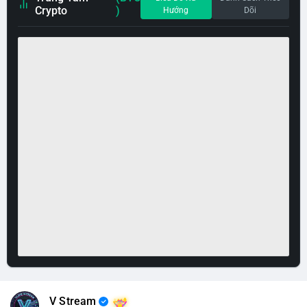
Crypto
)
Hướng
Dõi
V Stream