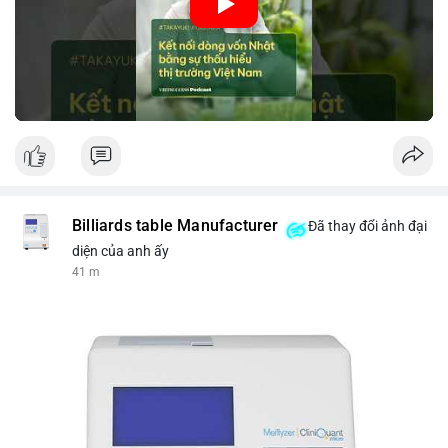
nhập khẩu từ Nhật Bản. Bài cũng nhấn mạnh vai trò của thông
tin thị trường chính xác trong việc giảm rủi ro khi kết nối các
thị trường khác nhau.
🎥 Xem video trực tiếp tại:
Nguồn: VIETSUCCESS
Billiards table Manufacturer
Đã thay đổi ảnh đại
diện của anh ấy
41 m