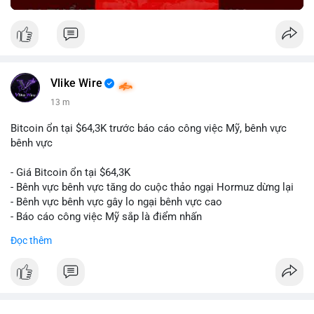
Vlike Wire
13 m
Bitcoin ổn tại $64,3K trước báo cáo công việc Mỹ, bênh vực
bênh vực
- Giá Bitcoin ổn tại $64,3K
- Bênh vực bênh vực tăng do cuộc thảo ngại Hormuz dừng lại
- Bênh vực bênh vực gây lo ngại bênh vực cao
- Báo cáo công việc Mỹ sắp là điểm nhấn
Đọc thêm
$btc
#btc
#vlikevn
#titanbot
📰 Nguồn: CoinDesk