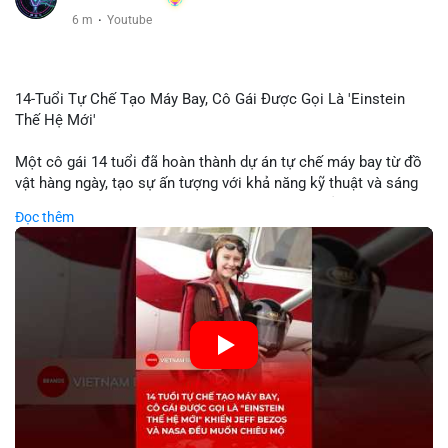
6 m
·
Youtube
14-Tuổi Tự Chế Tạo Máy Bay, Cô Gái Được Gọi Là 'Einstein
Thế Hệ Mới'
Một cô gái 14 tuổi đã hoàn thành dự án tự chế máy bay từ đồ
vật hàng ngày, tạo sự ấn tượng với khả năng kỹ thuật và sáng
tạo. Video do kênh KIEN THUC KINH TE đăng tải ghi lại quá
Đọc thêm
trình cô girl thiết kế, sản xuất và thử nghiệm máy bay, được
nhiều người so sánh với trí tuệ của Einstein. Thành tựu này
không chỉ thể hiện khả năng học tập nhanh chóng mà còn thể
hiện tiềm năng của thế hệ trẻ trong lĩnh vực công nghệ. Mặc dù
chưa liên quan trực tiếp đến tài chính hoặc crypto, sự phát
triển của công nghệ mới thường tạo cơ hội đầu tư hoặc ứng
dụng trong các lĩnh vực số hóa.
🎥 Xem video trực tiếp tại:
Nguồn: KIEN THUC KINH TE