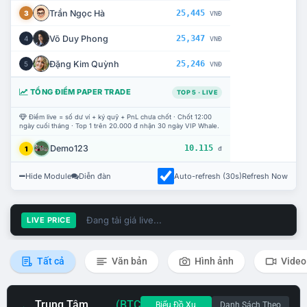
Trần Ngọc Hà
25,445
3
VNĐ
Võ Duy Phong
25,347
4
VNĐ
Đặng Kim Quỳnh
25,246
5
VNĐ
TỔNG ĐIỂM PAPER TRADE
TOP 5 · LIVE
Điểm live = số dư ví + ký quỹ + PnL chưa chốt · Chốt 12:00
ngày cuối tháng · Top 1 trên 20.000 đ nhận 30 ngày VIP Whale.
Demo123
10.115
1
đ
Hide Module
Diễn đàn
Auto-refresh (30s)
Refresh Now
Đang tải giá live...
LIVE PRICE
Tất cả
Văn bản
Hình ảnh
Video
Trung Tâm
(BTC
Biểu Đồ Xu
Danh Sách Theo