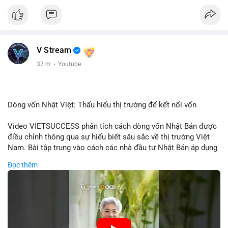
V Stream
37 m
·
Youtube
Dòng vốn Nhật Việt: Thấu hiểu thị trường để kết nối vốn
Video VIETSUCCESS phân tích cách dòng vốn Nhật Bản được
điều chỉnh thông qua sự hiểu biết sâu sắc về thị trường Việt
Nam. Bài tập trung vào cách các nhà đầu tư Nhật Bản áp dụng
chiến lược đầu tư phù hợp với điều kiện kinh tế địa phương, từ
Đọc thêm
đầu tư trực tiếp vào doanh nghiệp đến việc giao dịch tài chính.
Kết nối này không chỉ tạo cơ hội tăng trưởng cho Việt Nam mà
còn tạo ra động lực cho thị trường crypto địa phương khi các
nhà đầu tư đa quốc gia tìm kiếm cơ hội đa dạng. Các yếu tố
như chính sách tài chính Việt Nam, xu hướng đầu tư ESG, và
ổn định thị trường sẽ ảnh hưởng trực tiếp đến lưu lượng vốn