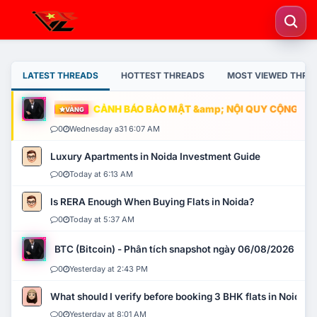
LATEST THREADS
HOTTEST THREADS
MOST VIEWED THRE
CẢNH BÁO BẢO MẬT &amp; NỘI QUY CỘNG ĐỒNG
VÀNG
0
Wednesday a31 6:07 AM
Luxury Apartments in Noida Investment Guide
0
Today at 6:13 AM
Is RERA Enough When Buying Flats in Noida?
0
Today at 5:37 AM
BTC (Bitcoin) - Phân tích snapshot ngày 06/08/2026
0
Yesterday at 2:43 PM
What should I verify before booking 3 BHK flats in Noida?
0
Yesterday at 8:01 AM