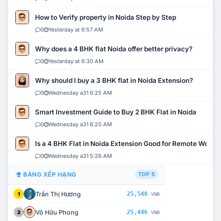
How to Verify property in Noida Step by Step
0
Yesterday at 6:57 AM
Why does a 4 BHK flat Noida offer better privacy?
0
Yesterday at 6:30 AM
Why should I buy a 3 BHK flat in Noida Extension?
0
Wednesday a31 6:25 AM
Smart Investment Guide to Buy 2 BHK Flat in Noida
0
Wednesday a31 6:20 AM
Is a 4 BHK Flat in Noida Extension Good for Remote Work?
0
Wednesday a31 5:26 AM
BẢNG XẾP HẠNG
TOP 5
Trần Thị Hương
25,548
1
VNĐ
Võ Hữu Phong
25,446
2
VNĐ