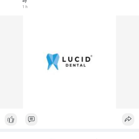
ấy
1 h