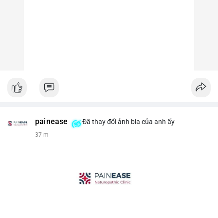
painease
Đã thay đổi ảnh bìa của anh ấy
37 m