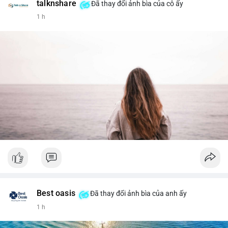
talknshare
Đã thay đổi ảnh bìa của cô ấy
1 h
Best oasis
Đã thay đổi ảnh bìa của anh ấy
1 h