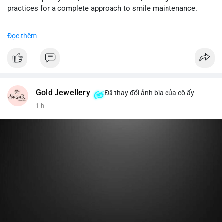
cân nhắc giảm tỷ trọng đòn bẩy và chờ xu hướng rõ ràng trước
practices for a complete approach to smile maintenance.
khi gia tăng vị thế.
#dentabiome
#gumhealth
#smilecare
#dentalwellness
Đọc thêm
#8dot0316btc
#chuyenlensan
#aplucbannganhan
#btcmempool
#516kusd
Gold Jewellery
Đã thay đổi ảnh bìa của cô ấy
1 h