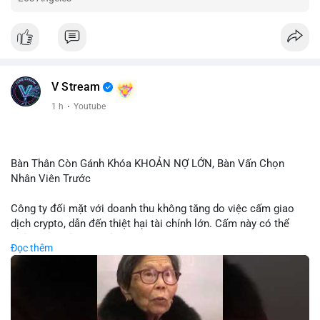
V Stream
1 h
·
Youtube
Bàn Thân Còn Gánh Khóa KHOẢN NỢ LỚN, Bàn Vấn Chọn
Nhân Viên Trước
Công ty đối mặt với doanh thu không tăng do việc cấm giao
dịch crypto, dẫn đến thiệt hại tài chính lớn. Cấm này có thể
phản ánh phản ứng của chính quyền hoặc thị trường đối với
Đọc thêm
biến động giá digital asset. Bàn vấn chuyển hướng tập trung
vào nhân lực, cho thấy chiến lược giảm chi phí hoặc điều chỉnh
mô hình kinh doanh. Điều này có thể ảnh hưởng đến thị trường
crypto và các doanh nghiệp liên quan trong tương lai.