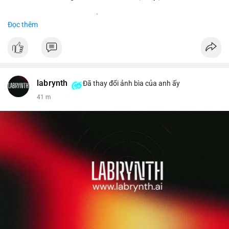
Đặt hàng ngay hôm nay để nhận ưu đãi tốt nhất!
Đọc thêm
✅ Đặt hàng: localpvashop
✅ Phản hồi trong 24 giờ
✅ WhatsApp: +1 (66
215-8938
✅ Telegram: @localpvashop
labrynth
✅ Email: localpvashop@gmail.com
Đã thay đổi ảnh bìa của anh ấy
41 m
Liên hệ ngay để được tư vấn chi tiết và hỗ trợ tận tình.