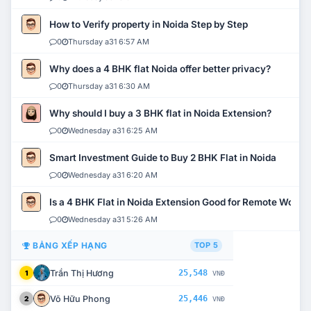
How to Verify property in Noida Step by Step
0
Thursday a31 6:57 AM
Why does a 4 BHK flat Noida offer better privacy?
0
Thursday a31 6:30 AM
Why should I buy a 3 BHK flat in Noida Extension?
0
Wednesday a31 6:25 AM
Smart Investment Guide to Buy 2 BHK Flat in Noida
0
Wednesday a31 6:20 AM
Is a 4 BHK Flat in Noida Extension Good for Remote Work?
0
Wednesday a31 5:26 AM
BẢNG XẾP HẠNG
TOP 5
Trần Thị Hương
25,548
1
VNĐ
Võ Hữu Phong
25,446
2
VNĐ