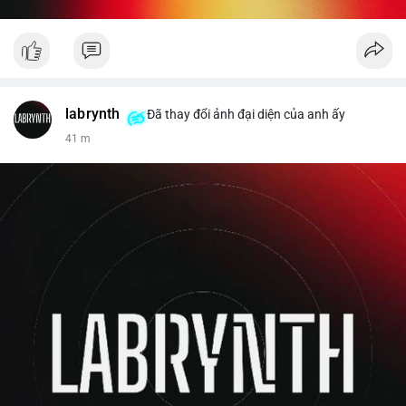
labrynth
Đã thay đổi ảnh đại diện của anh ấy
41 m