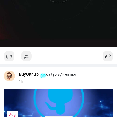
BuyGithub
đã tạo sự kiện mới
1 h
Aug