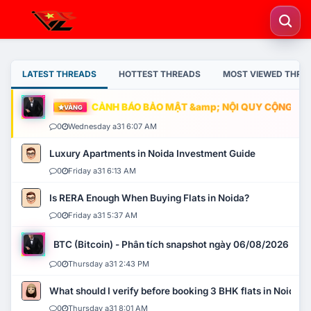
LATEST THREADS
HOTTEST THREADS
MOST VIEWED THRE
CẢNH BÁO BẢO MẬT &amp; NỘI QUY CỘNG ĐỒNG
VÀNG
0
Wednesday a31 6:07 AM
Luxury Apartments in Noida Investment Guide
0
Friday a31 6:13 AM
Is RERA Enough When Buying Flats in Noida?
0
Friday a31 5:37 AM
BTC (Bitcoin) - Phân tích snapshot ngày 06/08/2026
0
Thursday a31 2:43 PM
What should I verify before booking 3 BHK flats in Noida?
0
Thursday a31 8:01 AM