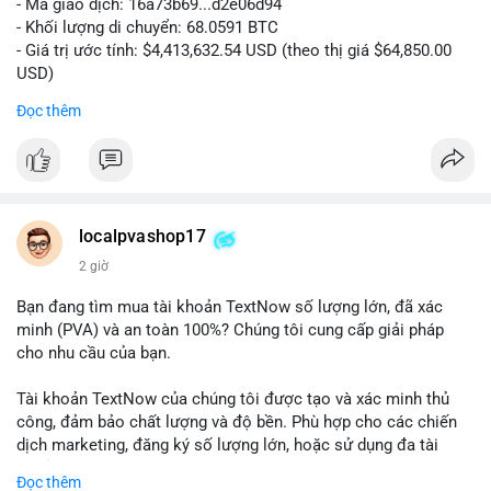
- Mã giao dịch: 16a73b69...d2e06d94
- Khối lượng di chuyển: 68.0591 BTC
- Giá trị ước tính: $4,413,632.54 USD (theo thị giá $64,850.00
USD)
- Thời gian: 07:19:49 2026-08-09 UTC
Đọc thêm
Khối lượng 68.06 BTC tương đương hơn 4.4 triệu USD được
luân chuyển trong một giao dịch duy nhất cho thấy dấu hiệu
của tổ chức lớn hoặc cá voi đang tái cơ cấu danh mục. Với
mức giá dao động quanh vùng $64,850, hành vi này có thể là
bước chuẩn bị cho một lệnh bán lớn trên sàn tập trung, tạo áp
localpvashop17
lực giảm ngắn hạn. Ngược lại, nếu dòng tiền hướng về ví lạnh
2 giờ
hoặc ví không giám sát, đây là tín hiệu tích lũy dài hạn, phản
ánh niềm tin vào xu hướng tăng. Việc theo dõi điểm đến tiếp
Bạn đang tìm mua tài khoản TextNow số lượng lớn, đã xác
theo của số BTC này là then chốt để xác định tâm lý thị
minh (PVA) và an toàn 100%? Chúng tôi cung cấp giải pháp
trường.
cho nhu cầu của bạn.
Nhà đầu tư nhỏ lẻ nên thận trọng, tránh hành động theo cảm
Tài khoản TextNow của chúng tôi được tạo và xác minh thủ
xúc. Quan sát dòng tiền trong 24-48 giờ tới để xác nhận xu
công, đảm bảo chất lượng và độ bền. Phù hợp cho các chiến
hướng trước khi đưa ra quyết định vào lệnh.
dịch marketing, đăng ký số lượng lớn, hoặc sử dụng đa tài
khoản.
Đọc thêm
#68dot0591btc
#4dot4trieuusd
#vilanh
#tichluydaihan