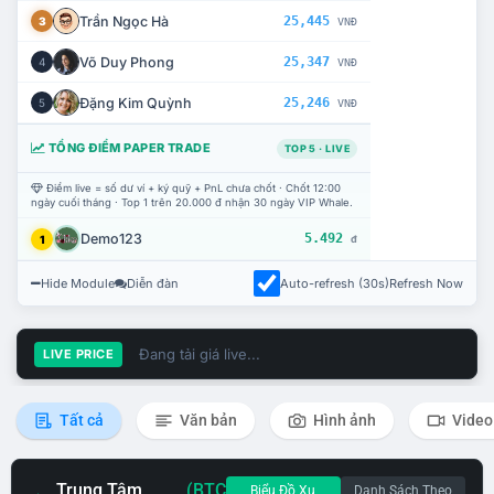
Trần Ngọc Hà
25,445
3
VNĐ
Võ Duy Phong
25,347
4
VNĐ
Đặng Kim Quỳnh
25,246
5
VNĐ
TỔNG ĐIỂM PAPER TRADE
TOP 5 · LIVE
Điểm live = số dư ví + ký quỹ + PnL chưa chốt · Chốt 12:00
ngày cuối tháng · Top 1 trên 20.000 đ nhận 30 ngày VIP Whale.
Demo123
5.492
1
đ
Hide Module
Diễn đàn
Auto-refresh (30s)
Refresh Now
Đang tải giá live...
LIVE PRICE
Tất cả
Văn bản
Hình ảnh
Video
Trung Tâm
(BTC
Biểu Đồ Xu
Danh Sách Theo