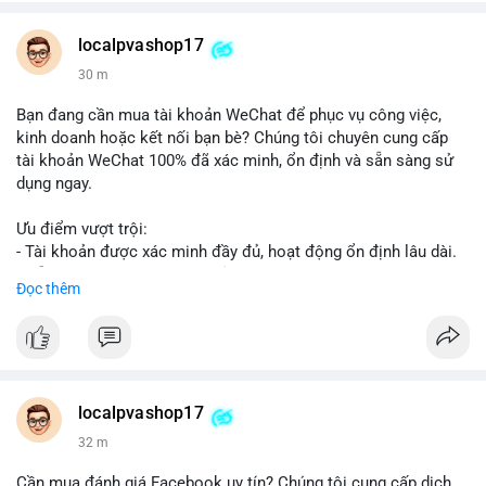
👉 WhatsApp: +1 660 215-8938
👉 Telegram: @localpvashop
localpvashop17
👉 Email: localpvashop@gmail.com
30 m
Đừng bỏ lỡ cơ hội cải thiện danh tiếng trực tuyến của bạn một
Bạn đang cần mua tài khoản WeChat để phục vụ công việc,
cách hiệu quả!
kinh doanh hoặc kết nối bạn bè? Chúng tôi chuyên cung cấp
tài khoản WeChat 100% đã xác minh, ổn định và sẵn sàng sử
dụng ngay.
Ưu điểm vượt trội:
- Tài khoản được xác minh đầy đủ, hoạt động ổn định lâu dài.
- Hỗ trợ khách hàng 24/7, phản hồi nhanh chóng.
Đọc thêm
- Giao dịch an toàn, bảo mật thông tin.
Đặt hàng ngay hôm nay để nhận ưu đãi tốt nhất!
Liên hệ với chúng tôi qua:
localpvashop17
- WhatsApp: +1 (66
215-8938
- Telegram: @localpvashop
32 m
- Email: localpvashop@gmail.com
Cần mua đánh giá Facebook uy tín? Chúng tôi cung cấp dịch