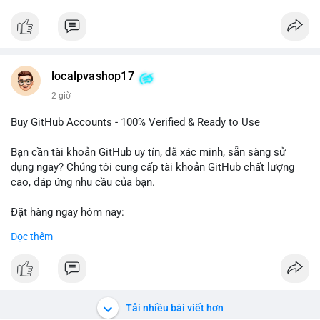
#btcmempool
Đặt hàng ngay hôm nay để nhận ưu đãi tốt nhất! Liên hệ với
chúng tôi qua:
- WhatsApp: +1 660 215-8938
- Telegram: @localpvashop
- Email: localpvashop@gmail.com
localpvashop17
2 giờ
Phản hồi nhanh trong vòng 24 giờ. Mua ngay để trải nghiệm
dịch vụ chuyên nghiệp!
Buy GitHub Accounts - 100% Verified & Ready to Use
#buytextnowaccounts
#pva
#textnow
Bạn cần tài khoản GitHub uy tín, đã xác minh, sẵn sàng sử
dụng ngay? Chúng tôi cung cấp tài khoản GitHub chất lượng
cao, đáp ứng nhu cầu của bạn.
Đặt hàng ngay hôm nay:
✅ Order Now: localpvashop
Đọc thêm
✅ Phản hồi trong 24 giờ
✅ WhatsApp: +1 (66
215-8938
✅ Telegram: @localpvashop
✅ Email: localpvashop@gmail.com
Tải nhiều bài viết hơn
Liên hệ ngay để được tư vấn và hỗ trợ nhanh nhất!