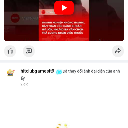
🎥 Xem video trực tiếp tại:
Nguồn: KIEN THUC KINH TE
hitclubgamesit9
Đã thay đổi ảnh đại diện của anh
ấy
2 giờ