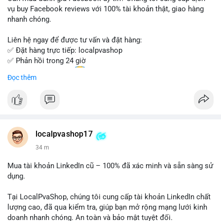
Đừng bỏ lỡ cơ hội sở hữu tài khoản WeChat chất lượng với giá
vụ buy Facebook reviews với 100% tài khoản thật, giao hàng
tốt. Liên hệ ngay!
nhanh chóng.
Liên hệ ngay để được tư vấn và đặt hàng:
✅ Đặt hàng trực tiếp: localpvashop
✅ Phản hồi trong 24 giờ
✅ WhatsApp: +1 (66
215-8938
Đọc thêm
✅ Telegram: @localpvashop
✅ Email: localpvashop@gmail.com
Chất lượng đảm bảo, hỗ trợ tận tình. Hãy liên hệ ngay hôm
nay!
localpvashop17
34 m
Mua tài khoản LinkedIn cũ – 100% đã xác minh và sẵn sàng sử
dụng.
Tại LocalPvaShop, chúng tôi cung cấp tài khoản LinkedIn chất
lượng cao, đã qua kiểm tra, giúp bạn mở rộng mạng lưới kinh
doanh nhanh chóng. An toàn và bảo mật tuyệt đối.