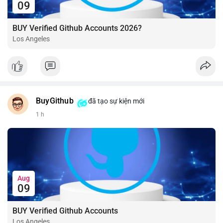
09
BUY Verified Github Accounts 2026?
Los Angeles
BuyGithub
đã tạo sự kiện mới
1 h
Aug
09
BUY Verified Github Accounts
Los Angeles