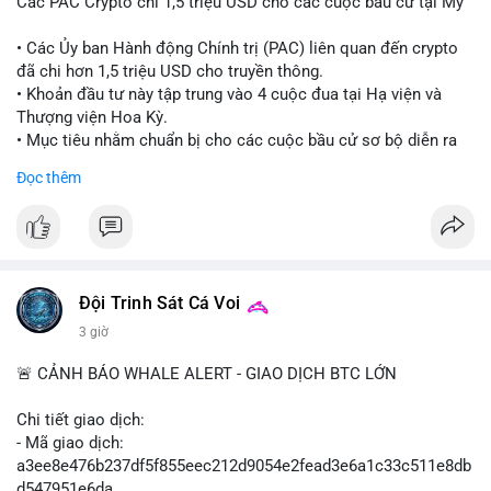
Các PAC Crypto chi 1,5 triệu USD cho các cuộc bầu cử tại Mỹ
• Các Ủy ban Hành động Chính trị (PAC) liên quan đến crypto
đã chi hơn 1,5 triệu USD cho truyền thông.
• Khoản đầu tư này tập trung vào 4 cuộc đua tại Hạ viện và
Thượng viện Hoa Kỳ.
• Mục tiêu nhằm chuẩn bị cho các cuộc bầu cử sơ bộ diễn ra
vào ngày 18 tháng 8.
Đọc thêm
#cryptonews
#politics
#usa
#binancesquare
$btc $eth
#vlikevn
#titanbot
Đội Trinh Sát Cá Voi
3 giờ
📰 Nguồn: Cointelegraph
🚨 CẢNH BÁO WHALE ALERT - GIAO DỊCH BTC LỚN
Chi tiết giao dịch:
- Mã giao dịch:
a3ee8e476b237df5f855eec212d9054e2fead3e6a1c33c511e8db
d547951e6da