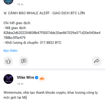
16 m
🚨 CẢNH BÁO WHALE ALERT - GIAO DỊCH BTC LỚN
Chi tiết giao dịch:
- Mã giao dịch:
82bba2d6202204838b47f5007dde20ae867029a971d20e0436e4
788bc5f5e479
- Khối lượng di chuyển: 317.8832 BTC
- Giá trị ước tính: $20,433,529.34 USD (theo thị giá $64,280.00
Đọc thêm
USD)
- Thời gian: 00:19:47 2026-08-07 UTC
Nhận định phân tích: Giao dịch 317 BTC trị giá hơn 20 triệu
USD được xác nhận trong mempool cho thấy một cá voi đang
thực hiện hành vi di chuyển vốn đáng chú ý. Với khối lượng này,
Vlike Wire
khả năng cao là chuyển lên sàn giao dịch để chuẩn bị thanh
16 m
khoản hoặc bán ra, tạo áp lực giảm giá ngắn hạn. Tuy nhiên,
nếu dòng tiền được chuyển sang ví lạnh, đây có thể là động
Wintermute, nhà tạo thanh khoản crypto, khai trương công ty
thái tích lũy dài hạn, phản ánh niềm tin vào xu hướng tăng của
môi giới tại Mỹ
BTC. Cần theo dõi thêm các giao dịch tiếp theo từ cùng địa chỉ