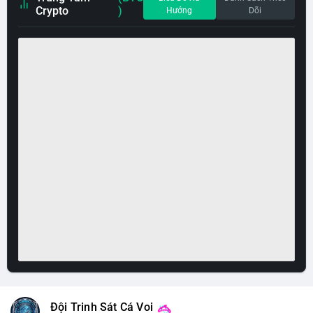
Crypto
)
Hướng
Dõi
Đội Trinh Sát Cá Voi