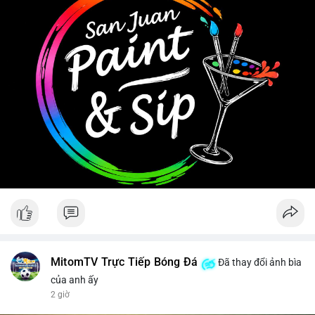
#clarityact
Tránh hành động theo cảm tính, ưu tiên quản trị rủi ro khi biến
động chưa có xu hướng rõ ràng.
#11dot6403btc
#748kusd
#chuyenvilanh
#aplucbantiemnang
#btcmempool
MitomTV Trực Tiếp Bóng Đá
Đã thay đổi ảnh bìa
của anh ấy
2 giờ