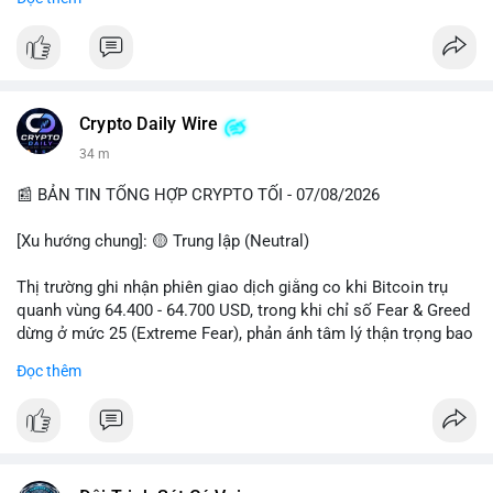
📈 XU HƯỚNG TÌM KIẾM & THẢO LUẬN
• CoinGecko Trending: Plume (PLUME), Cash Cat (CASHCAT),
Biconomy (BICO), Hashflow (HFT), Ondo (ONDO), StonkBroker
(STONKBROKER), (PUMP).
• LunarCrush Trending: Ethereum, Solana, Dogecoin, Polkadot,
Crypto Daily Wire
Chainlink.
34 m
• Google Trends Việt Nam: Các chủ đề về bóng đá (Man Utd,
Viettel) và các từ khóa đời sống khác đang chiếm ưu thế.
📰 BẢN TIN TỔNG HỢP CRYPTO TỐI - 07/08/2026
💬 DÒNG CHẢY TIN TỨC & TRUYỀN THÔNG
[Xu hướng chung]: 🟡 Trung lập (Neutral)
• Tin tức pháp lý: Tòa phúc thẩm Hoa Kỳ giữ nguyên bản án 25
năm tù đối với Sam Bankman-Fried (FTX).
Thị trường ghi nhận phiên giao dịch giằng co khi Bitcoin trụ
• Tin tức vĩ mô: Cảnh báo về tình trạng stagflation (lạm phát
quanh vùng 64.400 - 64.700 USD, trong khi chỉ số Fear & Greed
đình trệ) từ dữ liệu PMI của Mỹ; thu nhập của người Mỹ đang
dừng ở mức 25 (Extreme Fear), phản ánh tâm lý thận trọng bao
chịu áp lực lớn.
trùm giới đầu tư.
Đọc thêm
• Tin tức Binance: Binance chuẩn bị nâng cấp dịch vụ giao dịch
cổ phiếu; triển khai các giải đấu giao dịch MMT và Alpha
- Thị trường & Giá cả: BTC hồi phục nhẹ 2% lên 89.900 USD sau
Trading Competition.
tín hiệu Trump hủy lệnh thuế EU, với gần 1 tỷ USD thanh lý
• Cộng đồng Binance Square: Thảo luận sôi nổi về các lệnh
được kích hoạt. AVAX chịu áp lực giảm 3.23% xuống 6.456
Long (như $RIVER, $HMSTR) và các chiến thuật quản lý lệnh
USD, trong khi các altcoin lớn như SOL (+2%), XRP (+3%) đồng
kẹp lệnh để an toàn.