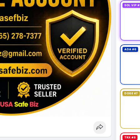
SOL VIP #
ADA #6
DOGE #7
TRX #8