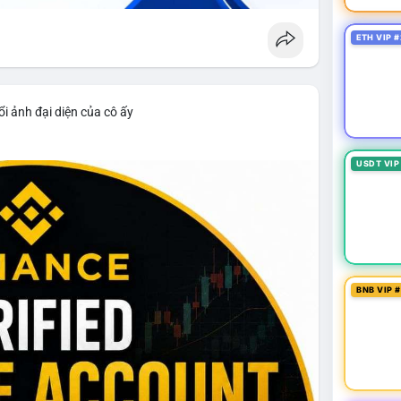
ETH VIP #
i ảnh đại diện của cô ấy
USDT VIP
BNB VIP 