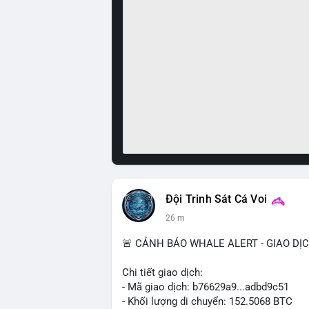
Đội Trinh Sát Cá Voi
26 m
🚨 CẢNH BÁO WHALE ALERT - GIAO DỊ
Chi tiết giao dịch:
- Mã giao dịch: b76629a9...adbd9c51
- Khối lượng di chuyển: 152.5068 BTC