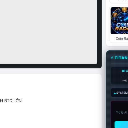
Coin R
⚡ TITA
BTC
----
--%
SYSTEM:
CH BTC LỚN
Trợ lý A