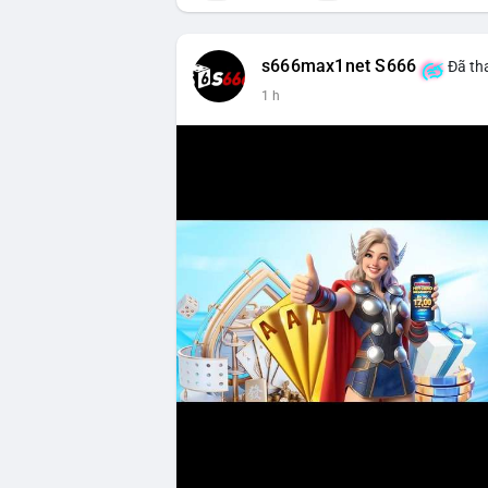
s666max1net S666
Đã tha
1 h