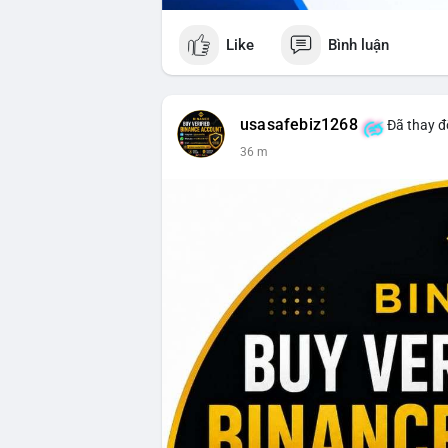
Like
Bình luận
usasafebiz1268
Đã thay đổ
36 m