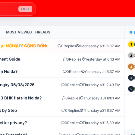
Ctrl K
MOST VIEWED THREADS
1
; NỘI QUY CỘNG ĐỒNG VLIKE.VN: HỆ THỐNG GIÁM SÁT TỰ ĐỘNG V
0
Replies
Wednesday a31 6:07 AM
2
ment Guide
0
Replies
Yesterday at 6:13 AM
3
in Noida?
0
Replies
Yesterday at 5:37 AM
4
t ngày 06/08/2026
0
Replies
Thursday a31 2:43 PM
5
 3 BHK flats in Noida?
0
Replies
Thursday a31 8:01 AM
p by Step
0
Replies
Thursday a31 6:57 AM
etter privacy?
0
Replies
Thursday a31 6:30 AM