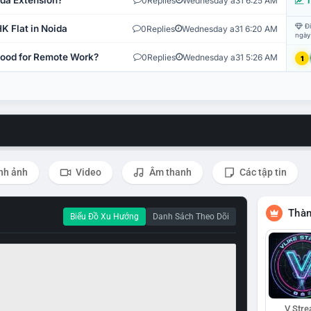
ida Extension?
0
Replies
Wednesday a31 6:25 AM
T
Đi
K Flat in Noida
0
Replies
Wednesday a31 6:20 AM
ngày
 Good for Remote Work?
0
Replies
Wednesday a31 5:26 AM
1
nh ảnh
Video
Âm thanh
Các tập tin
Thàn
Biểu Đồ Xu Hướng
Danh Sách Theo Dõi
V Str