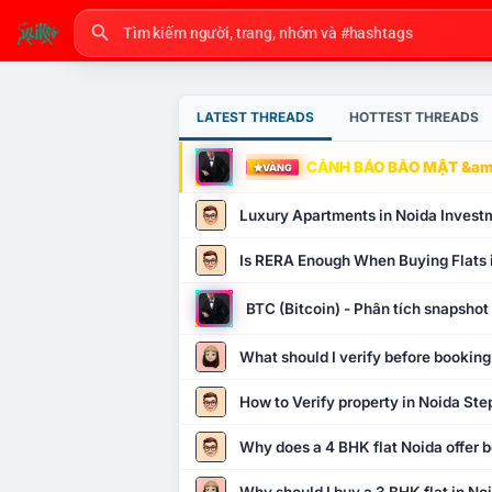
LATEST THREADS
HOTTEST THREADS
CẢNH BÁO BẢO MẬT &amp
VÀNG
Luxury Apartments in Noida Invest
Is RERA Enough When Buying Flats 
BTC (Bitcoin) - Phân tích snapsho
What should I verify before booking
How to Verify property in Noida Ste
Why does a 4 BHK flat Noida offer b