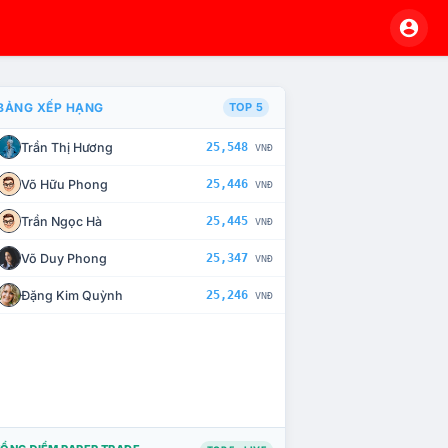
BẢNG XẾP HẠNG
TOP 5
Trần Thị Hương
25,548
VNĐ
À CHẾ TÀI XỬ LÝ VI PHẠM
Võ Hữu Phong
25,446
VNĐ
Trần Ngọc Hà
25,445
VNĐ
Võ Duy Phong
25,347
VNĐ
Đặng Kim Quỳnh
25,246
VNĐ