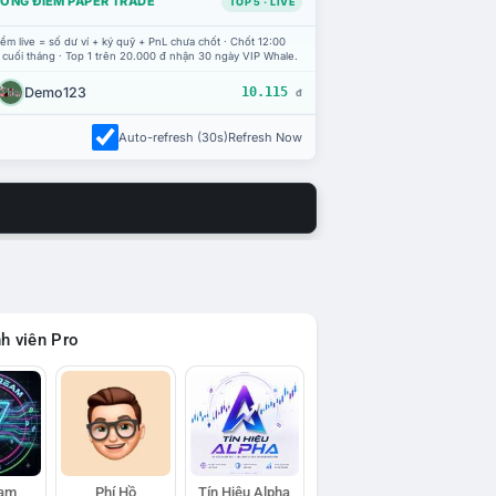
ỔNG ĐIỂM PAPER TRADE
TOP 5 · LIVE
ểm live = số dư ví + ký quỹ + PnL chưa chốt · Chốt 12:00
 cuối tháng · Top 1 trên 20.000 đ nhận 30 ngày VIP Whale.
Demo123
10.115
đ
Auto-refresh (30s)
Refresh Now
h viên Pro
eam
Phí Hồ
Tín Hiệu Alpha