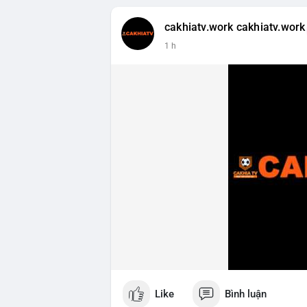
cakhiatv.work cakhiatv.work
1 h
Like
Bình luận