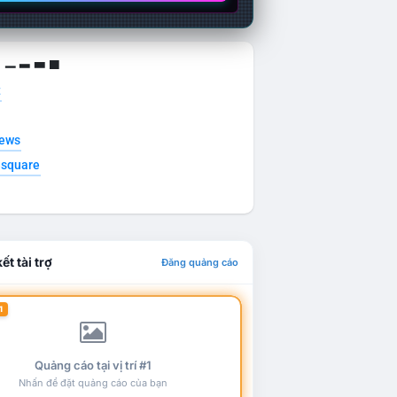
g ▁ ▂ ▃ ▄
t
news
esquare
ết tài trợ
Đăng quảng cáo
1
Quảng cáo tại vị trí #1
Nhấn để đặt quảng cáo của bạn