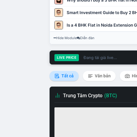
Why should I buy a 3 BHK flat in No
Smart Investment Guide to Buy 2 BH
Is a 4 BHK Flat in Noida Extension
Hide Module
Diễn đàn
Đang tải giá live...
LIVE PRICE
Tất cả
Văn bản
Hì
Trung Tâm Crypto
(BTC)