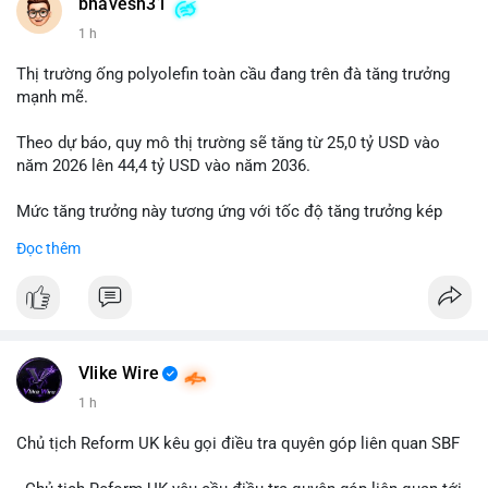
📰 Nguồn: Cointelegraph
bhavesh31
1 h
Thị trường ống polyolefin toàn cầu đang trên đà tăng trưởng
mạnh mẽ.
Theo dự báo, quy mô thị trường sẽ tăng từ 25,0 tỷ USD vào
năm 2026 lên 44,4 tỷ USD vào năm 2036.
Mức tăng trưởng này tương ứng với tốc độ tăng trưởng kép
hàng năm (CAGR) đạt 5,9% trong giai đoạn dự báo.
Đọc thêm
Đây là tín hiệu tích cực cho các nhà sản xuất, nhà phân phối và
nhà đầu tư trong ngành vật liệu xây dựng và hạ tầng.
Bạn đánh giá thế nào về tiềm năng của dòng sản phẩm ống
nhựa polyolefin trong tương lai?
Vlike Wire
1 h
Chủ tịch Reform UK kêu gọi điều tra quyên góp liên quan SBF