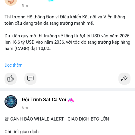
5 m
Thị trường Hệ thống Đơn vị Điều khiển Kết nối và Viễn thông
toàn cầu đang trên đà tăng trưởng mạnh mẽ.
Dự kiến quy mô thị trường sẽ tăng từ 6,4 tỷ USD vào năm 2026
lên 16,6 tỷ USD vào năm 2036, với tốc độ tăng trưởng kép hàng
năm (CAGR) đạt 10,0%.
Sự tăng trưởng này được thúc đẩy bởi nhu cầu ngày càng cao
Đọc thêm
trong các lĩnh vực ô tô, logistics và thiết bị thông minh.
Doanh nghiệp cần theo dõi xu hướng này để nắm bắt cơ hội
đầu tư và phát triển giải pháp kết nối tiên tiến.
Đội Trinh Sát Cá Voi
6 m
🚨 CẢNH BÁO WHALE ALERT - GIAO DỊCH BTC LỚN
Chi tiết giao dịch: