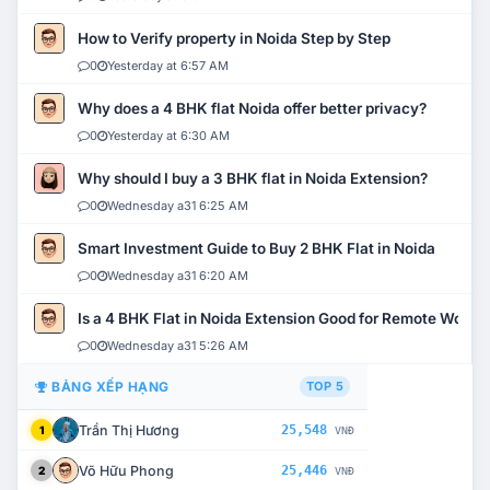
How to Verify property in Noida Step by Step
0
Yesterday at 6:57 AM
Why does a 4 BHK flat Noida offer better privacy?
0
Yesterday at 6:30 AM
Why should I buy a 3 BHK flat in Noida Extension?
0
Wednesday a31 6:25 AM
Smart Investment Guide to Buy 2 BHK Flat in Noida
0
Wednesday a31 6:20 AM
Is a 4 BHK Flat in Noida Extension Good for Remote Work?
0
Wednesday a31 5:26 AM
BẢNG XẾP HẠNG
TOP 5
Trần Thị Hương
25,548
1
VNĐ
Võ Hữu Phong
25,446
2
VNĐ