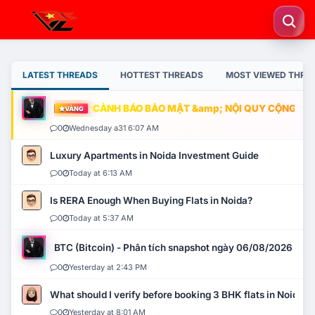
LATEST THREADS
HOTTEST THREADS
MOST VIEWED THRE
CẢNH BÁO BẢO MẬT &amp; NỘI QUY CỘNG ĐỒNG
VÀNG
0
Wednesday a31 6:07 AM
Luxury Apartments in Noida Investment Guide
0
Today at 6:13 AM
Is RERA Enough When Buying Flats in Noida?
0
Today at 5:37 AM
BTC (Bitcoin) - Phân tích snapshot ngày 06/08/2026
0
Yesterday at 2:43 PM
What should I verify before booking 3 BHK flats in Noida?
0
Yesterday at 8:01 AM