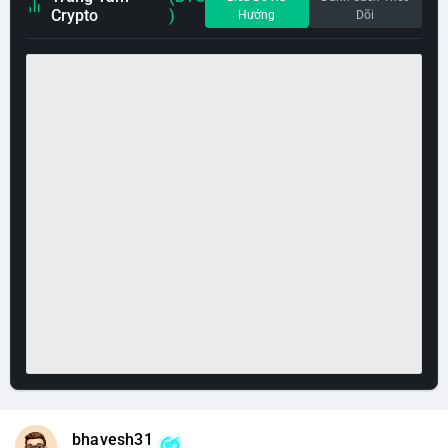
Crypto
)
Hướng
Dõi
bhavesh31