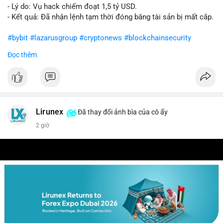
- Lý do: Vụ hack chiếm đoạt 1,5 tỷ USD.
- Kết quả: Đã nhận lệnh tạm thời đóng băng tài sản bị mất cắp.
#bybit
#lazarusgroup
#cryptonews
#blockchainsecurity
Đọc thêm
$btc $eth
#vlikevn
#titanbot
📰 Nguồn: CoinDesk
Lirunex
Đã thay đổi ảnh bìa của cô ấy
2 giờ