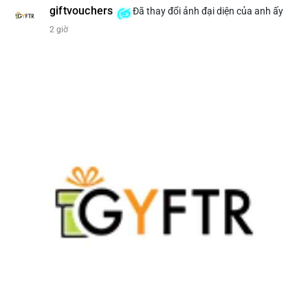
giftvouchers
Đã thay đổi ảnh đại diện của anh ấy
#207btc
#chuyenvilanh
#aplucban
#btcusd64k
#mempoolflow
2 giờ