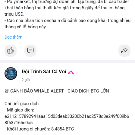
- Polymarket, thị trường dự đoán phi tập trung, đã bị các trader
khai thác bằng thủ thuật kéo giá trong 5 giây để thu lợi hàng
triệu USD.
- Các nhà phân tích onchain đã cảnh báo công khai trong nhiều
tháng về lỗ hổng này.
- Để khắc phục, Polymarket chuyển sang sử dụng giá trung
Đọc thêm
bình theo thời gian (time-weighted prices), khiến việc đẩy giá
nhân tạo trở nên quá tốn kém.
- Động thái này nhằm bảo vệ tính toàn vẹn của thị trường và
ngăn chặn các hành vi thao túng.
#polymarket
#cryptonews
#defi
#marketintegrity
Đội Trinh Sát Cá Voi
2 giờ
$btc $eth
🚨 CẢNH BÁO WHALE ALERT - GIAO DỊCH BTC LỚN
#vlikevn
#titanbot
Chi tiết giao dịch:
📰 Nguồn: CoinDesk
- Mã giao dịch:
e2112157892941aaa15d03deab33200b21ac2578d8e249f009b6
8f637165e0c5
- Khối lượng di chuyển: 8.4854 BTC