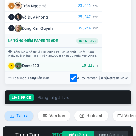
Trần Ngọc Hà
25,445
3
VNĐ
Võ Duy Phong
25,347
4
VNĐ
Đặng Kim Quỳnh
25,246
5
VNĐ
TỔNG ĐIỂM PAPER TRADE
TOP 5 · LIVE
Điểm live = số dư ví + ký quỹ + PnL chưa chốt · Chốt 12:00
ngày cuối tháng · Top 1 trên 20.000 đ nhận 30 ngày VIP Whale.
Demo123
10.115
1
đ
Hide Module
Diễn đàn
Auto-refresh (30s)
Refresh Now
Đang tải giá live...
LIVE PRICE
Tất cả
Văn bản
Hình ảnh
Video
Trung Tâm
(BTC
Biểu Đồ Xu
Danh Sách Theo